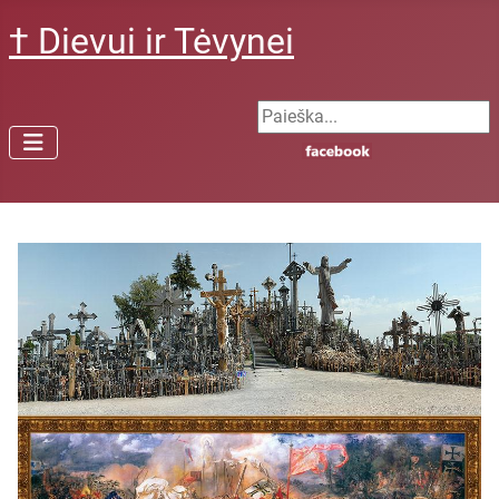
† Dievui ir Tėvynei
Search ...