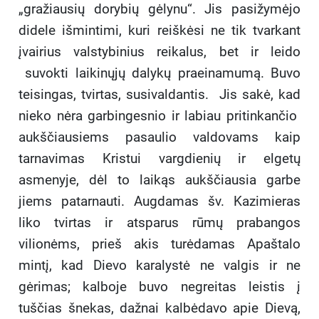
„gražiausių dorybių gėlynu“. Jis pasižymėjo
didele išmintimi, kuri reiškėsi ne tik tvarkant
įvairius valstybinius reikalus, bet ir leido
suvokti laikinųjų dalykų praeinamumą. Buvo
teisingas, tvirtas, susivaldantis. Jis sakė, kad
nieko nėra garbingesnio ir labiau pritinkančio
aukščiausiems pasaulio valdovams kaip
tarnavimas Kristui vargdienių ir elgetų
asmenyje, dėl to laikąs aukščiausia garbe
jiems patarnauti. Augdamas šv. Kazimieras
liko tvirtas ir atsparus rūmų prabangos
vilionėms, prieš akis turėdamas Apaštalo
mintį, kad Dievo karalystė ne valgis ir ne
gėrimas; kalboje buvo negreitas leistis į
tuščias šnekas, dažnai kalbėdavo apie Dievą,