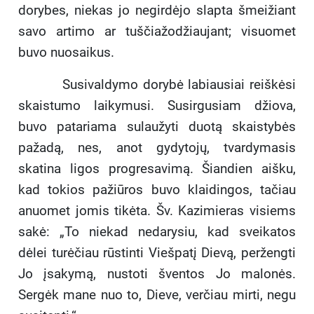
dorybes, niekas jo negirdėjo slapta šmeižiant
savo artimo ar tuščiažodžiaujant; visuomet
buvo nuosaikus.
Susivaldymo dorybė labiausiai reiškėsi
skaistumo laikymusi. Susirgusiam džiova,
buvo patariama sulaužyti duotą skaistybės
pažadą, nes, anot gydytojų, tvardymasis
skatina ligos progresavimą. Šiandien aišku,
kad tokios pažiūros buvo klaidingos, tačiau
anuomet jomis tikėta. Šv. Kazimieras visiems
sakė: „To niekad nedarysiu, kad sveikatos
dėlei turėčiau rūstinti Viešpatį Dievą, peržengti
Jo įsakymą, nustoti šventos Jo malonės.
Sergėk mane nuo to, Dieve, verčiau mirti, negu