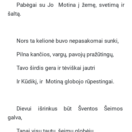
Pabėgai su Jo Motina į žemę, svetimą ir
šaltą.
Nors ta kelionė buvo nepasakomai sunki,
Pilna kančios, vargų, pavojų pražūtingų,
Tavo širdis gera ir tėviškai jautri
Ir Kūdikį, ir Motiną globojo rūpestingai.
Dievui išrinkus būt Šventos Šeimos
galva,
Tapai visų tautų, šeimų globėju,