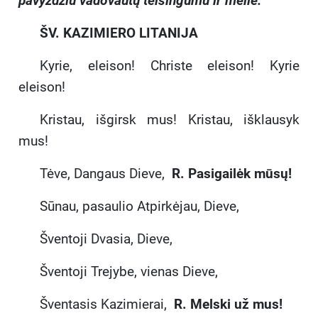
pavyzdžiu vadovautų teisingumu ir meile.
ŠV. KAZIMIERO LITANIJA
Kyrie, eleison! Christe eleison! Kyrie
eleison!
Kristau, išgirsk mus! Kristau, išklausyk
mus!
Tėve, Dangaus Dieve,
R. Pasigailėk mūsų!
Sūnau, pasaulio Atpirkėjau, Dieve,
Šventoji Dvasia, Dieve,
Šventoji Trejybe, vienas Dieve,
Šventasis Kazimierai,
R. Melski už mus!