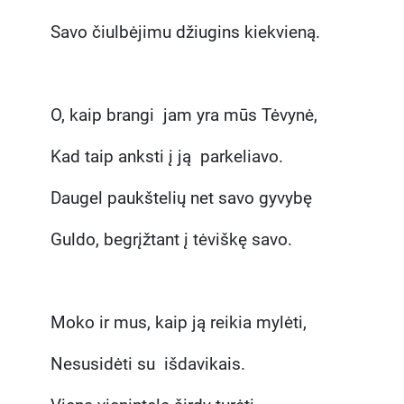
Savo čiulbėjimu džiugins kiekvieną.
O, kaip brangi jam yra mūs Tėvynė,
Kad taip anksti į ją parkeliavo.
Daugel paukštelių net savo gyvybę
Guldo, begrįžtant į tėviškę savo.
Moko ir mus, kaip ją reikia mylėti,
Nesusidėti su išdavikais.