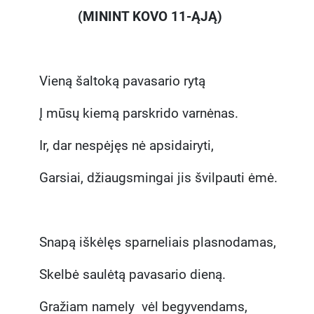
(MININT KOVO 11-ĄJĄ)
Vieną šaltoką pavasario rytą
Į mūsų kiemą parskrido varnėnas.
Ir, dar nespėjęs nė apsidairyti,
Garsiai, džiaugsmingai jis švilpauti ėmė.
Snapą iškėlęs sparneliais plasnodamas,
Skelbė saulėtą pavasario dieną.
Gražiam namely vėl begyvendams,