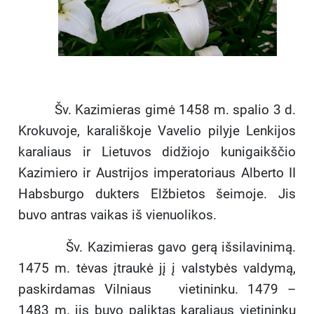
Šv. Kazimieras gimė 1458 m. spalio 3 d.
Krokuvoje, karališkoje Vavelio pilyje Lenkijos
karaliaus ir Lietuvos didžiojo kunigaikščio
Kazimiero ir Austrijos imperatoriaus Alberto II
Habsburgo dukters Elžbietos šeimoje. Jis
buvo antras vaikas iš vienuolikos.
Šv. Kazimieras gavo gerą išsilavinimą.
1475 m. tėvas įtraukė jį į valstybės valdymą,
paskirdamas Vilniaus vietininku. 1479 –
1483 m. jis buvo paliktas karaliaus vietininku