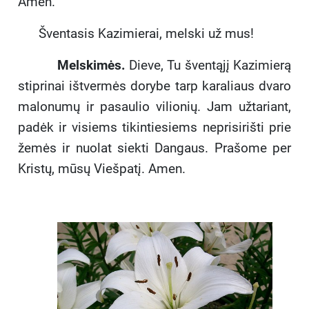
Amen.
Šventasis Kazimierai, melski už mus!
Melskimės.
Dieve, Tu šventąjį Kazimierą
stiprinai ištvermės dorybe tarp karaliaus dvaro
malonumų ir pasaulio vilionių. Jam užtariant,
padėk ir visiems tikintiesiems neprisirišti prie
žemės ir nuolat siekti Dangaus. Prašome per
Kristų, mūsų Viešpatį. Amen.