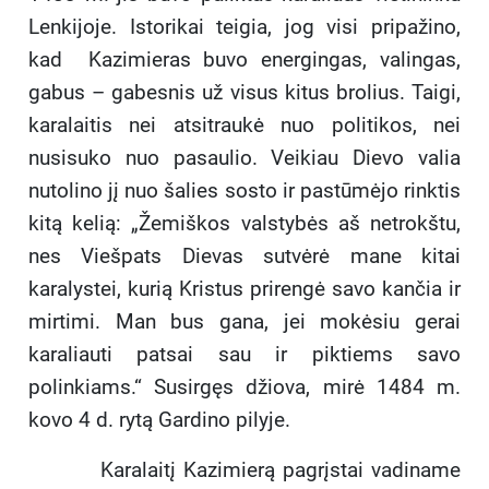
Lenkijoje. Istorikai teigia, jog visi pripažino,
kad Kazimieras buvo energingas, valingas,
gabus – gabesnis už visus kitus brolius. Taigi,
karalaitis nei atsitraukė nuo politikos, nei
nusisuko nuo pasaulio. Veikiau Dievo valia
nutolino jį nuo šalies sosto ir pastūmėjo rinktis
kitą kelią: „Žemiškos valstybės aš netrokštu,
nes Viešpats Dievas sutvėrė mane kitai
karalystei, kurią Kristus prirengė savo kančia ir
mirtimi. Man bus gana, jei mokėsiu gerai
karaliauti patsai sau ir piktiems savo
polinkiams.“ Susirgęs džiova, mirė 1484 m.
kovo 4 d. rytą Gardino pilyje.
Karalaitį Kazimierą pagrįstai vadiname