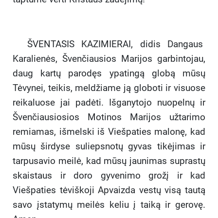
ŠVENTASIS KAZIMIERAI, didis Dangaus
Karalienės, Švenčiausios Marijos garbintojau,
daug kartų parodęs ypatingą globą mūsų
Tėvynei, teikis, meldžiame ją globoti ir visuose
reikaluose jai padėti. Išganytojo nuopelnų ir
Švenčiausiosios Motinos Marijos užtarimo
remiamas, išmelski iš Viešpaties malonę, kad
mūsų širdyse suliepsnotų gyvas tikėjimas ir
tarpusavio meilė, kad mūsų jaunimas suprastų
skaistaus ir doro gyvenimo grožį ir kad
Viešpaties tėviškoji Apvaizda vestų visą tautą
savo įstatymų meilės keliu į taiką ir gerovę.