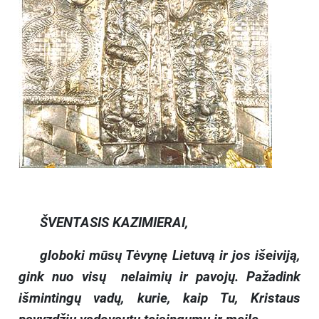
ŠVENTASIS KAZIMIERAI,
globoki mūsų Tėvynę Lietuvą ir jos išeiviją,
gink nuo visų nelaimių ir pavojų. Pažadink
išmintingų vadų, kurie, kaip Tu, Kristaus