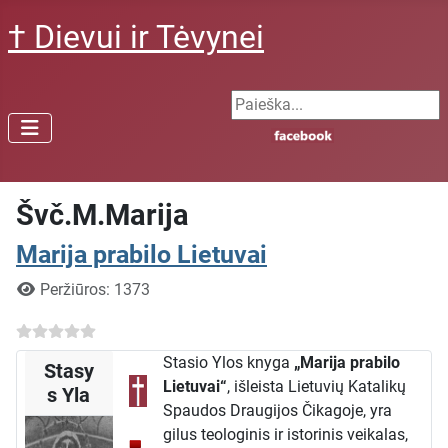
† Dievui ir Tėvynei
Search ...
Švč.M.Marija
Marija prabilo Lietuvai
Išsami informacija
Peržiūros: 1373
Stasio Ylos knyga
„Marija prabilo
Stasy
Lietuvai“
, išleista Lietuvių Katalikų
s Yla
Spaudos Draugijos Čikagoje, yra
gilus teologinis ir istorinis veikalas,