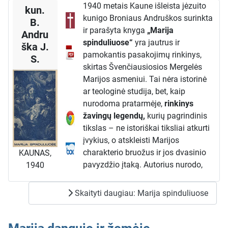
1940 metais Kaune išleista jėzuito
kun.
atsakymas į šiuos klausimus glūdi
kunigo Broniaus Andruškos surinkta
B.
XVI-XVII a. dvasinėje krizėje.
ir parašyta knyga
„Marija
Andru
Reformacijos banga, pasiekusi
spinduliuose“
yra jautrus ir
ška J.
Lietuvą, sukėlė didelį religinį
pamokantis pasakojimų rinkinys,
S.
pasimetimą, ypač tarp didikų ir
skirtas Švenčiausiosios Mergelės
šviesuomenės. Šis laikotarpis
Marijos asmeniui. Tai nėra istorinė
pasižymėjo ne tik perėjimu į
ar teologinė studija, bet, kaip
liuteronizmą ar kalvinizmą, bet ir
nurodoma pratarmėje,
rinkinys
skilimu į daugybę sektų, iš kurių
žavingų legendų,
kurių pagrindinis
viena stipriausių, antitrinitoriai, neigė
tikslas – ne istoriškai tiksliai atkurti
Kristaus dievybę.
įvykius, o atskleisti Marijos
Būtent šiame istoriniame kontekste,
charakterio bruožus ir jos dvasinio
KAUNAS,
kai tautos tikėjimas atsidūrė
pavyzdžio įtaką. Autorius nurodo,
1940
pavojuje, Yla įžvelgia dieviškąją
kad didžioji dalis medžiagos paimta
intervenciją – Marijos apsireiškimą
iš angliškos S. J. Lordo knygelės
Šiluvoje 1608 m.. Autorius teigia,
Skaityti daugiau: Marija spinduliuose
„Kai Marija vaikščiojo žemėje“.
kad šis įvykis, pirmasis žinomas
Pasakojimų turinys ir temos
Europoje, buvo „dangaus šviesa“ ir
Knygą sudaro trumpi, novelės tipo