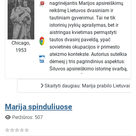
nagrinėjantis Marijos apsireiškimų
reikšmę Lietuvos dvasiniam ir
tautiniam gyvenimui. Tai ne tik
istorinių įvykių aprašymas, bet ir
aistringas kvietimas permąstyti
tautos dvasinį paveldą, ypač
Chicago,
sovietinės okupacijos ir primesto
1953
ateizmo kontekste. Autorius sutelkia
dėmesį į tris pagrindinius aspektus:
Šiluvos apsireiškimo istorinę svarbą,
polemiką tarp Šiluvos ir Aušros
Vartų šventovių bei naujesnį
Skaityti daugiau: Marija prabilo Lietuvai
apsireiškimą Skiemonyse.
Dvasinė krizė ir dangaus atsakas
Knygos pradžioje autorius kelia
Marija spinduliuose
klausimus apie išskirtinius Lietuvos
Išsami informacija
Peržiūros: 507
religingumo bruožus: kryžių meilę,
gausų vienuolijų kūrimąsi ir ypač
gilų Marijos kultą. Anot Ylos,