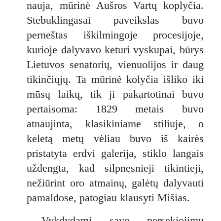
nauja, mūrinė Aušros Vartų koplyčia.
Stebuklingasai paveikslas buvo
perneštas iškilmingoje procesijoje,
kurioje dalyvavo keturi vyskupai, būrys
Lietuvos senatorių, vienuolijos ir daug
tikinčiųjų. Ta mūrinė kolyčia išliko iki
mūsų laikų, tik ji pakartotinai buvo
pertaisoma: 1829 metais buvo
atnaujinta, klasikiniame stiliuje, o
keletą metų vėliau buvo iš kairės
pristatyta erdvi galerija, stiklo langais
uždengta, kad silpnesnieji tikintieji,
nežiūrint oro atmainų, galėtų dalyvauti
pamaldose, patogiau klausyti Mišias.
Vykdydami savo persekiojimų