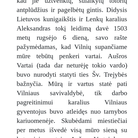
kad jie užtvenktų, sulaikytų totorių
antplūdžius ir pagelbėtų gintis. Didysis
Lietuvos kunigaikštis ir Lenkų karalius
Aleksandras tokį leidimą davė 1503
metų rugsėjo 6 dieną, savo rašte
pažymėdamas, kad Vilnių supančiame
mūre tebūtų penkeri vartai. Aušros
Vartai (tada dar neturėję tokio vardo)
buvo nurodyti statyti ties Šv. Trejybės
bažnyčia. Mūrą ir vartus statė pati
Vilniaus savivaldybė, tik darbo
pagreitinimui karalius Vilniaus
gyventojus buvo atleidęs nuo tarnybos
kariuomenėje. Skubėdami miestiečiai
per metus išvedė visą mūro sieną su