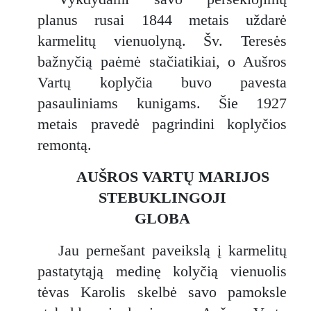
planus rusai 1844 metais uždarė
karmelitų vienuolyną. Šv. Teresės
bažnyčią paėmė stačiatikiai, o Aušros
Vartų koplyčia buvo pavesta
pasauliniams kunigams. Šie 1927
metais pravedė pagrindini koplyčios
remontą.
AUŠROS VARTŲ MARIJOS
STEBUKLINGOJI
GLOBA
Jau pernešant paveikslą į karmelitų
pastatytąją medinę kolyčią vienuolis
tėvas Karolis skelbė savo pamoksle