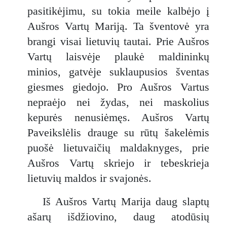
pasitikėjimu, su tokia meile kalbėjo į
Aušros Vartų Mariją. Ta šventovė yra
brangi visai lietuvių tautai. Prie Aušros
Vartų laisvėje plaukė maldininkų
minios, gatvėje suklaupusios šventas
giesmes giedojo. Pro Aušros Vartus
nepraėjo nei žydas, nei maskolius
kepurės nenusiėmęs. Aušros Vartų
Paveikslėlis drauge su rūtų šakelėmis
puošė lietuvaičių maldaknyges, prie
Aušros Vartų skriejo ir tebeskrieja
lietuvių maldos ir svajonės.
Iš Aušros Vartų Marija daug slaptų
ašarų išdžiovino, daug atodūsių