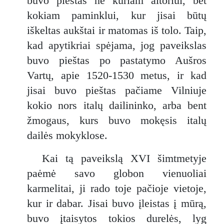
buvo pieštas ne kuriam altoriui, bet
kokiam paminklui, kur jisai būtų
iškeltas aukštai ir matomas iš tolo. Taip,
kad apytikriai spėjama, jog paveikslas
buvo pieštas po pastatymo Aušros
Vartų, apie 1520-1530 metus, ir kad
jisai buvo pieštas pačiame Vilniuje
kokio nors italų dailininko, arba bent
žmogaus, kurs buvo mokęsis italų
dailės mokyklose.
Kai tą paveikslą XVI šimtmetyje
paėmė savo globon vienuoliai
karmelitai, ji rado toje pačioje vietoje,
kur ir dabar. Jisai buvo įleistas į mūrą,
buvo įtaisytos tokios durelės, lyg