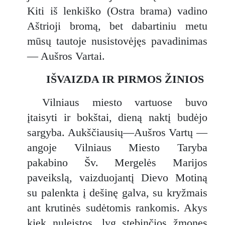
Kiti iš lenkiško (Ostra brama) vadino
Aštrioji bromą, bet dabartiniu metu
mūsų tautoje nusistovėjęs pavadinimas
— Aušros Vartai.
IŠVAIZDA IR PIRMOS ŽINIOS
Vilniaus miesto vartuose buvo
įtaisyti ir bokštai, dieną naktį budėjo
sargyba. Aukščiausių—Aušros Vartų —
angoje Vilniaus Miesto Taryba
pakabino Šv. Mergelės Marijos
paveikslą, vaizduojantį Dievo Motiną
su palenkta į dešinę galva, su kryžmais
ant krutinės sudėtomis rankomis. Akys
kiek nuleistos, lyg stebinčios žmones