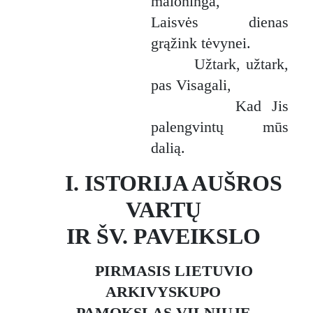
maloninga,
Laisvės dienas
grąžink tėvynei.
Užtark, užtark,
pas Visagali,
Kad Jis
palengvintų mūs
dalią.
I. ISTORIJA AUŠROS
VARTŲ
IR ŠV. PAVEIKSLO
PIRMASIS LIETUVIO
ARKIVYSKUPO
PAMOKSLAS VILNIUJE