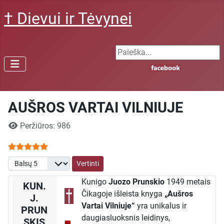
† Dievui ir Tėvynei
Search ...
AUŠROS VARTAI VILNIUJE
Išsami informacija
Peržiūros: 986
Narių vertinimas:
5
/
5
Prašome įvertinti
Kunigo
Juozo Prunskio
1949 metais
KUN.
Čikagoje išleista knyga
„Aušros
J.
Vartai Vilniuje“
yra unikalus ir
PRUN
daugiasluoksnis leidinys,
SKIS