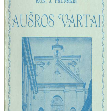
statyti gynybinę miesto sieną su
penkeriais vartais. Sužinome, kad
dabartiniai Aušros Vartai iš pradžių
buvo vadinami Krėvos arba
Medininkų vartais, nes pro juos ėjo
keliai į šias vietoves.
Knygoje aprašoma ir paties
paveikslo kilmė. Nors tikslių žinių
nėra, remiantis specialistų
vertinimais, teigiama, kad paveikslas
greičiausiai buvo nutapytas Vilniuje
XVI a. pradžioje (apie 1520–1530
m.), sekant italų dailės mokyklos
tradicijomis. Detaliai nušviečiamas
vienuolių karmelitų vaidmuo, kurie
nuo 1626 m. pradėjo globoti
paveikslą , 1671 m. pastatė pirmąją
medinę koplyčią , o šiai sudegus,