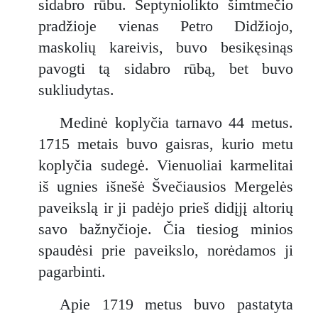
sidabro rūbu. Septyniolikto šimtmečio
pradžioje vienas Petro Didžiojo,
maskolių kareivis, buvo besikęsinąs
pavogti tą sidabro rūbą, bet buvo
sukliudytas.
Medinė koplyčia tarnavo 44 metus.
1715 metais buvo gaisras, kurio metu
koplyčia sudegė. Vienuoliai karmelitai
iš ugnies išnešė Švečiausios Mergelės
paveikslą ir ji padėjo prieš didįjį altorių
savo bažnyčioje. Čia tiesiog minios
spaudėsi prie paveikslo, norėdamos ji
pagarbinti.
Apie 1719 metus buvo pastatyta