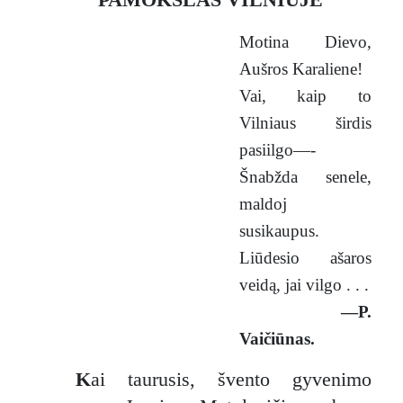
Motina Dievo,
Aušros Karaliene!
Vai, kaip to
Vilniaus širdis
pasiilgo—-
Šnabžda senele,
maldoj
susikaupus.
Liūdesio ašaros
veidą, jai vilgo . . .
—P.
Vaičiūnas.
K
ai taurusis, švento gyvenimo