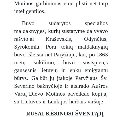
Motinos garbinimas ėmė plisti net tarp
inteligentijos.
Buvo sudarytos specialios
maldaknygės, kurių sustatyme dalyvavo
rašytojai Kraševskis, Odynčius,
Syrokomla. Pora tokių maldaknygių
buvo išleista net Paryžiuje, kur, po 1863
metų sukilimo, buvo susispietęs
gausesnis lietuvių ir lenkų emigrantų
būrys. Galbūt jų įtakoje Paryžiaus Šv.
Severino bažnyčioje ir atsirado Aušros
Vartų Dievo Motinos paveikslo kopija,
su Lietuvos ir Lenkijos herbais viršuje.
RUSAI KĖSINOSI ŠVENTĄJĮ