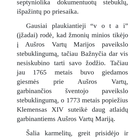
septyniolika dokumentuotų stebuklų,
išpažintų po priesaika.
Gausiai plaukiantieji “v o t a i”
(įžadai) rodė, kad žmonių minios tikėjo
į Aušros Vartų Marijos paveikslo
stebuklingumą, tačiau Bažnyčia dar vis
nesiskubino tarti savo žodžio. Tačiau
jau 1765 metais buvo giedamos
giesmės prie Aušros Vartų,
garbinančios šventojo paveikslo
stebuklingumą, o 1773 metais popiežius
Klemensas XIV suteikė daug atlaidų
garbinantiems Aušros Vartų Mariją.
Šalia karmelitų, greit prisidėjo ir