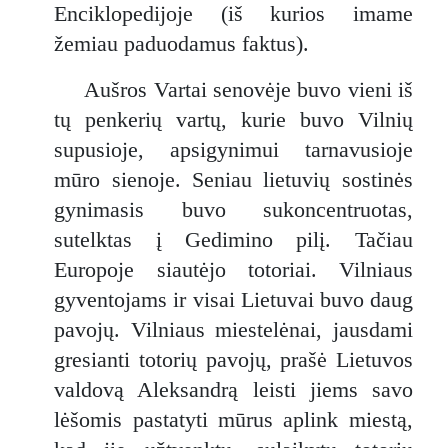
Enciklopedijoje (iš kurios imame
žemiau paduodamus faktus).
Aušros Vartai senovėje buvo vieni iš
tų penkerių vartų, kurie buvo Vilnių
supusioje, apsigynimui tarnavusioje
mūro sienoje. Seniau lietuvių sostinės
gynimasis buvo sukoncentruotas,
sutelktas į Gedimino pilį. Tačiau
Europoje siautėjo totoriai. Vilniaus
gyventojams ir visai Lietuvai buvo daug
pavojų. Vilniaus miestelėnai, jausdami
gresianti totorių pavojų, prašė Lietuvos
valdovą Aleksandrą leisti jiems savo
lėšomis pastatyti mūrus aplink miestą,