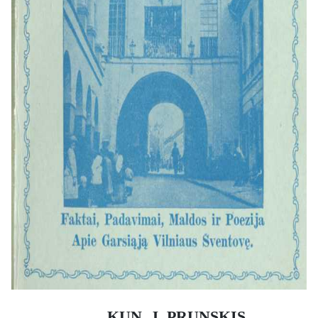
apie 1719 m. atstatė dabartinę
mūrinę. Istorinė dalis užbaigiama
svarbiu įvykiu – stebuklingojo
paveikslo vainikavimu popiežiaus
Pijaus XI suteiktomis karūnomis
1927 m. liepos 2 d..
Tautos dvasios atspindys
Antroji leidinio dalis atveria Aušros
Vartų reikšmę tautos dvasiniame ir
kultūriniame gyvenime. Čia surinkti
padavimai, tokie kaip jaudinanti
istorija apie našlaitį berniuką ir jam
stebuklingai dovanotus turtus ar
pasakojimas apie vargšą elgetą,
kuriam Marija padovanojo savo
vainiką. Šie pasakojimai atskleidžia
gilų ir asmenišką žmonių ryšį su
Gailestingumo Motina.
Šalia tautosakos pateikiama ir
KUN. J. PRUNSKIS