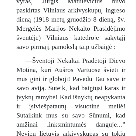
vyras, Jurgis Matulevičius buvo
paskirtas Vilniaus arkivyskupu, ingreso
dieną (1918 metų gruodžio 8 dieną, šv.
Mergelės Marijos Nekalto Prasidėjimo
šventėje) Vilniaus katedroje sakytąjį
savo pirmąjį pamokslą taip užbaigė :
—Šventoji Nekaltai Pradėtoji Dievo
Motina, kuri Aušros Vartuose švieti ir
mus gini ir globoji! Pavedu Tau save ir
savo aviją. Suteik, kad baigtųsi karas ir
įvyktų ramybė! Kad išnyktų neapykanta
ir įsiviešpatautų visuotinė meilė!
Sutaikink mus su savo Sūnumi, kad
amžinai linksmintumės danguje...”
Nevien lietuvis arkivyskupas su tokiu