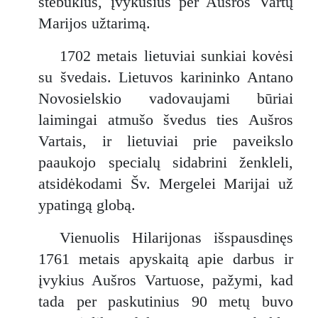
stebuklus, įvykusius per Aušros Vartų
Marijos užtarimą.
1702 metais lietuviai sunkiai kovėsi
su švedais. Lietuvos karininko Antano
Novosielskio vadovaujami būriai
laimingai atmušo švedus ties Aušros
Vartais, ir lietuviai prie paveikslo
paaukojo specialų sidabrini ženkleli,
atsidėkodami Šv. Mergelei Marijai už
ypatingą globą.
Vienuolis Hilarijonas išspausdinęs
1761 metais apyskaitą apie darbus ir
įvykius Aušros Vartuose, pažymi, kad
tada per paskutinius 90 metų buvo