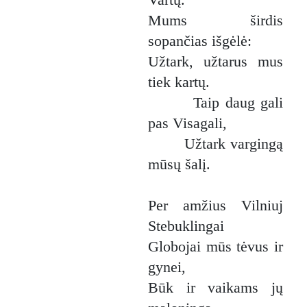
Mums širdis
sopančias išgėlė:
Užtark, užtarus mus
tiek kartų.
Taip daug gali
pas Visagali,
Užtark vargingą
mūsų šalį.
Per amžius Vilniuj
Stebuklingai
Globojai mūs tėvus ir
gynei,
Būk ir vaikams jų