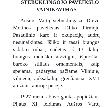
STEBUKLINGOJO PAVEIKSLO
VAINIKAVIMAS
Aušros Vartų stebuklingasai Dievo
Motinos paveikslas išliko Pirmojo
Pasaulinio karo ir okupacijų audrų
nesunaikintas. Išliko ir tasai brangus
sidabro rūbas, sudėtas iš 13 dalių,
brangus menišku atžvilgiu, išpuoštas
baroko stiliaus ornamentais, kaip
spėjama, padarytas pačiame Vilniuje,
vilniečių auksakalių, greičiausiai XVII
amžiaus antroje pusėje.
1927 metais buvo gautas popiežiaus
Pijaus XI leidimas Aušros Vartų