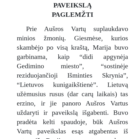
PAVEIKSLĄ
PAGLEMŽTI
Prie Aušros Vartų suplaukdavo
minios žmonių. Giesmėse, kurios
skambėjo po visą kraštą, Marija buvo
garbinama, kaip “didi apgynėja
Gedimino miesto”, “sostinėje
reziduojančioji Išminties Skrynia”,
“Lietuvos kunigaikštienė”. Lietuvą
užėmusius rusus (dar carų laikais) tas
erzino, ir jie panoro Aušros Vartus
uždaryti ir paveikslą išgabenti. Buvo
pradėta kelti spaudoje, būk Aušros
Vartų paveikslas esąs atgabentas iš