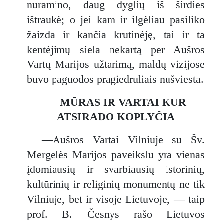
nuramino, daug dyglių iš širdies
ištraukė; o jei kam ir ilgėliau pasiliko
žaizda ir kančia krutinėję, tai ir ta
kentėjimų siela nekartą per Aušros
Vartų Marijos užtarimą, maldų vizijose
buvo paguodos pragiedruliais nušviesta.
MŪRAS IR VARTAI KUR
ATSIRADO KOPLYČIA
—Aušros Vartai Vilniuje su Šv.
Mergelės Marijos paveikslu yra vienas
įdomiausių ir svarbiausių istorinių,
kultūrinių ir religinių monumentų ne tik
Vilniuje, bet ir visoje Lietuvoje, — taip
prof. B. Česnys rašo Lietuvos