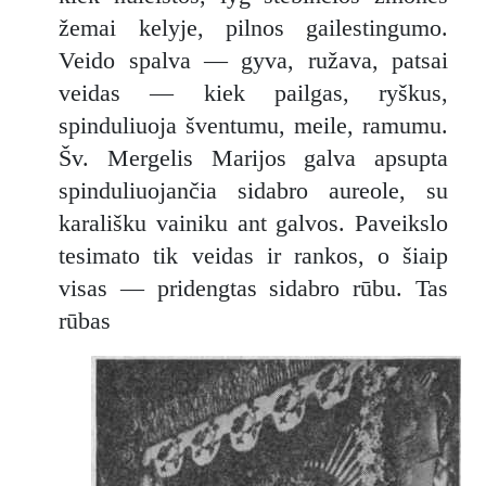
žemai kelyje, pilnos gailestingumo.
Veido spalva — gyva, ružava, patsai
veidas — kiek pailgas, ryškus,
spinduliuoja šventumu, meile, ramumu.
Šv. Mergelis Marijos galva apsupta
spinduliuojančia sidabro aureole, su
karališku vainiku ant galvos. Paveikslo
tesimato tik veidas ir rankos, o šiaip
visas — pridengtas sidabro rūbu. Tas
rūbas