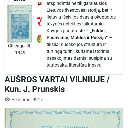
atspindintis ne tik garsiausios
Lietuvos šventovės istoriją, bet ir
lietuvių išeivijos dvasią okupuotos
tėvynės netekties laikotarpiu.
Knygos paantraštė –
„Faktai,
Padavimai, Maldos ir Poezija“
–
tiksliai nusako jos struktūrą ir
Chicago, Ill.
turtingą turinį, kuriame istorinis
1949
pasakojimas darniai susipina su
tautosaka, literatūra ir gyvu
pamaldumu.
AUŠROS VARTAI VILNIUJE /
Istorijos ir faktų pamatas
Pirmoji knygos dalis skirta Aušros
Kun. J. Prunskis
Vartų ir stebuklingojo Švč. Mergelės
Išsami informacija
Marijos paveikslo
istorijai
. Autorius
Peržiūros: 9917
chronologiškai pateikia svarbiausius
faktus, pradedant nuo Didžiojo
Lietuvos Kunigaikščio Aleksandro
1503 m. duoto leidimo vilniečiams