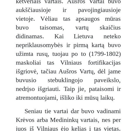
ketveriais vartais. Aušros Vartai buvo
aukščiausioje ir pavojingiausioje
vietoje. Vėliau tas apsaugos mūras
buvo taisomas, vartų skaičius
didinamas. Kai Lietuva neteko
nepriklausomybės ir pirmą kartą buvo
užimta rusų, tuojau po to (1799-1802)
maskoliai tas Vilniaus fortifikacijas
išgriovė, tačiau Aušros Vartų, dėl jame
buvusio stebuklingojo paveikslo,
nedrįso išgriauti. Taip jie, pataisomi ir
atremontuojami, išliko iki mūsų laikų.
Seniau tie vartai dar buvo vadinami
Krėvos arba Medininkų vartais, nes per
juos iš Vilniaus ėjo kelias į tas vietas.