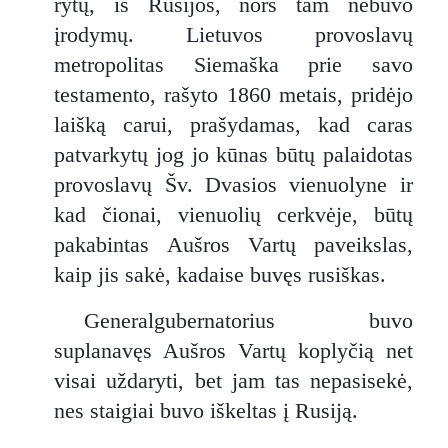
rytų, iš Rusijos, nors tam nebuvo
įrodymų. Lietuvos provoslavų
metropolitas Siemaška prie savo
testamento, rašyto 1860 metais, pridėjo
laišką carui, prašydamas, kad caras
patvarkytų jog jo kūnas būtų palaidotas
provoslavų Šv. Dvasios vienuolyne ir
kad čionai, vienuolių cerkvėje, būtų
pakabintas Aušros Vartų paveikslas,
kaip jis sakė, kadaise buvęs rusiškas.
Generalgubernatorius buvo
suplanavęs Aušros Vartų koplyčią net
visai uždaryti, bet jam tas nepasisekė,
nes staigiai buvo iškeltas į Rusiją.