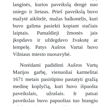
langinės, kurios paveikslą dengė nuo
sniego ir lietaus. Prieš paveikslą buvo
mažytė aikštelė, mažas balkonėlis, kuri
buvo galima pasiekti kopiant stačiais
laiptais. Pamaldieji žmonės jais
įkopdavo ir uždegdavo žvakutę ar
lempelę. Patys Aušros Vartai buvo
Vilniaus miesto nuosavybė.
Norėdami padidinti Aušros Vartų
Marijos garbę, vienuoliai karmelitai
1671 metais pasirūpino pastatyti gražią
medinę koplyčią, kuri buvo išpuošta
paveikslais, užrašais. Ir patsai
paveikslas buvo papuoštas tuo brangiu