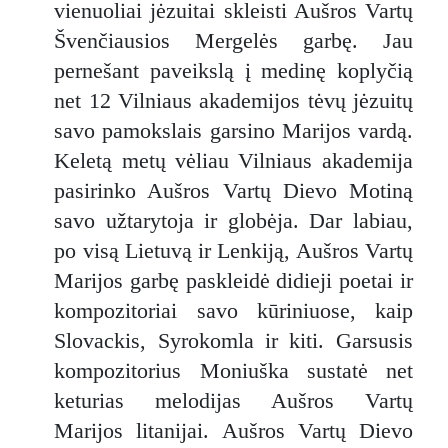
vienuoliai jėzuitai skleisti Aušros Vartų
Švenčiausios Mergelės garbę. Jau
pernešant paveikslą į medinę koplyčią
net 12 Vilniaus akademijos tėvų jėzuitų
savo pamokslais garsino Marijos vardą.
Keletą metų vėliau Vilniaus akademija
pasirinko Aušros Vartų Dievo Motiną
savo užtarytoja ir globėja. Dar labiau,
po visą Lietuvą ir Lenkiją, Aušros Vartų
Marijos garbę paskleidė didieji poetai ir
kompozitoriai savo kūriniuose, kaip
Slovackis, Syrokomla ir kiti. Garsusis
kompozitorius Moniuška sustatė net
keturias melodijas Aušros Vartų
Marijos litanijai. Aušros Vartų Dievo