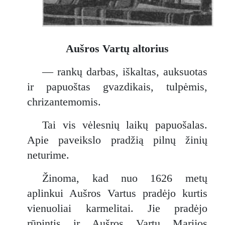
Aušros Vartų altorius
— rankų darbas, iškaltas, auksuotas
ir papuoštas gvazdikais, tulpėmis,
chrizantemomis.
Tai vis vėlesnių laikų papuošalas.
Apie paveikslo pradžią pilnų žinių
neturime.
Žinoma, kad nuo 1626 metų
aplinkui Aušros Vartus pradėjo kurtis
vienuoliai karmelitai. Jie pradėjo
rūpintis ir Aušros Vartų Marijos