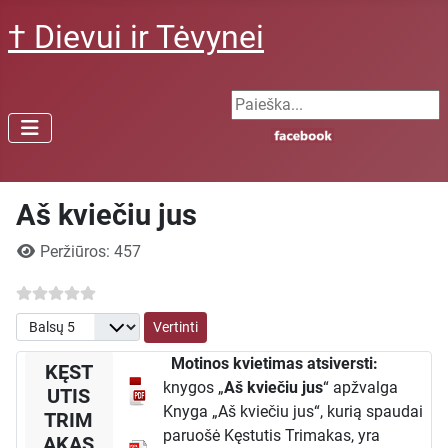
† Dievui ir Tėvynei
Search ...
Aš kviečiu jus
Išsami informacija
Peržiūros: 457
Prašome įvertinti
Motinos kvietimas atsiversti:
KĘST
knygos „
Aš kviečiu jus
“ apžvalga
UTIS
Knyga „Aš kviečiu jus“, kurią spaudai
TRIM
paruošė Kęstutis Trimakas, yra
AKAS