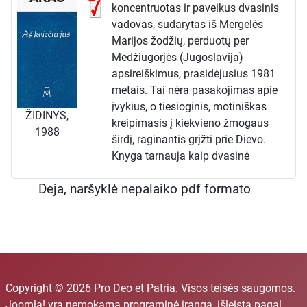
koncentruotas ir paveikus dvasinis
vadovas, sudarytas iš Mergelės
Marijos žodžių, perduotų per
Medžiugorjės (Jugoslavija)
apsireiškimus, prasidėjusius 1981
metais. Tai nėra pasakojimas apie
įvykius, o tiesioginis, motiniškas
ŽIDINYS,
kreipimasis į kiekvieno žmogaus
1988
širdį, raginantis grįžti prie Dievo.
Knyga tarnauja kaip dvasinė
mokykla, kurioje per Marijos
Deja, naršyklė nepalaiko pdf formato
pamokymus atskleidžiamas kelias į
gilesnį ir autentiškesnį krikščionišką
gyvenimą.
Knygos struktūra ir pagrindinės
temos
Leidinys yra tematiškai suskirstytas į
aštuonis skyrius, kuriuose pateikiami
Copyright © 2026 Pro Deo et Patria. Visos teisės saugomos.
trumpi, tačiau esminiai Marijos,
Joomla!
yra nemokama programinė įranga, išleista pagal