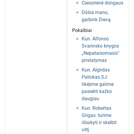
Ciesorienė dongaus
Dūšia mano,
garbink Dievą
Pokalbiai
Kun. Alfonso
Svarinsko knygos
„Nepataisomasis"
pristatymas
Kun. Algirdas
Paliokas SJ:
tikėjime galime
pasiekti kažko
daugiau
Kun. Robertas
Grigas: turime
išlaikyti ir skelbti
viltį