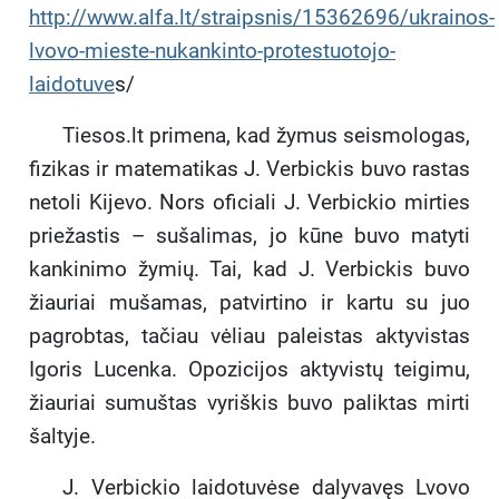
http://www.alfa.lt/straipsnis/15362696/ukrainos-
lvovo-mieste-nukankinto-protestuotojo-
laidotuve
s/
Tiesos.lt primena, kad žymus seismologas,
fizikas ir matematikas J. Verbickis buvo rastas
netoli Kijevo. Nors oficiali J. Verbickio mirties
priežastis – sušalimas, jo kūne buvo matyti
kankinimo žymių. Tai, kad J. Verbickis buvo
žiauriai mušamas, patvirtino ir kartu su juo
pagrobtas, tačiau vėliau paleistas aktyvistas
Igoris Lucenka. Opozicijos aktyvistų teigimu,
žiauriai sumuštas vyriškis buvo paliktas mirti
šaltyje.
J. Verbickio laidotuvėse dalyvavęs Lvovo