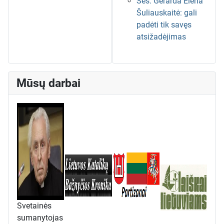
Ses. Gerarda Elena
Šuliauskaitė: gali
padėti tik savęs
atsižadėjimas
Mūsų darbai
Svetainės
sumanytojas