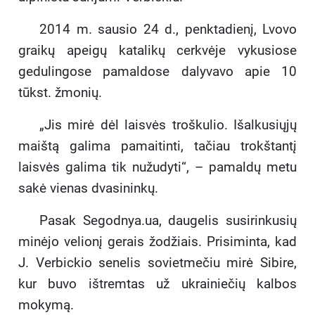
2014 m. sausio 24 d., penktadienį, Lvovo
graikų apeigų katalikų cerkvėje vykusiose
gedulingose pamaldose dalyvavo apie 10
tūkst. žmonių.
„Jis mirė dėl laisvės troškulio. Išalkusiųjų
maištą galima pamaitinti, tačiau trokštantį
laisvės galima tik nužudyti“, – pamaldų metu
sakė vienas dvasininkų.
Pasak Segodnya.ua, daugelis susirinkusių
minėjo velionį gerais žodžiais. Prisiminta, kad
J. Verbickio senelis sovietmečiu mirė Sibire,
kur buvo ištremtas už ukrainiečių kalbos
mokymą.