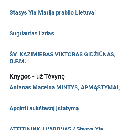
Stasys Yla Marija prabilo Lietuvai
Sugriautas lizdas
ŠV. KAZIMIERAS VIKTORAS GIDŽIŪNAS,
O.F.M.
Knygos - už Tėvynę
Antanas Maceina MINTYS, APMĄSTYMAI,
Apginti aukštesnį Įstatymą
ATEITININKŲ VADOVAS / Stasys Yla