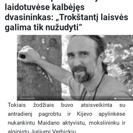
laidotuvėse kalbėjęs
dvasininkas: „Trokštantį laisvės
galima tik nužudyti“
Tokiais žodžiais buvo atsisveikinta su
antradienį pagrobtu ir Kijevo apylinkėse
nukankintu Maidano aktyvistu, mokslininku ir
alpinistu Jurijumi Verbickiu.