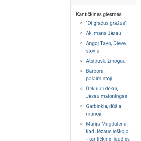
Kantičkinės giesmės
"Oi gražus gražus"
Ak, mans Jėzau
Angoj Tavo, Dieve,
stoviu
Atsibusk, žmogau
Barbora
palaimintoji
Dėkui gi dėkui,
Jėzau maloningas
Garbinkie, dūšia
manoji
Marija Magdalena,
kad Jėzaus ieškojo
- kantičkinė liaudies