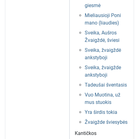
giesmė
Mieliausioji Poni
mano (liaudies)
Sveika, Aušros
Žvaigždė, šviesi
Sveika, žvaigždė
ankstyboji
Sveika, žvaigžde
ankstyboji
Tadeušai šventasis
Vuo Muotina, už
mus stuokis
Yra širdis tokia
Žvaigžde šviesybės
Kantičkos