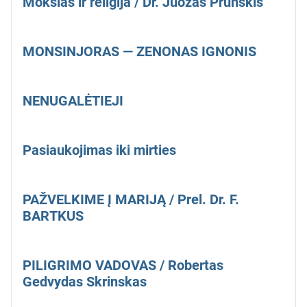
Mokslas ir religija / Dr. Juozas Prunskis
MONSINJORAS — ZENONAS IGNONIS
NENUGALĖTIEJI
Pasiaukojimas iki mirties
PAŽVELKIME Į MARIJĄ / Prel. Dr. F.
BARTKUS
PILIGRIMO VADOVAS / Robertas
Gedvydas Skrinskas