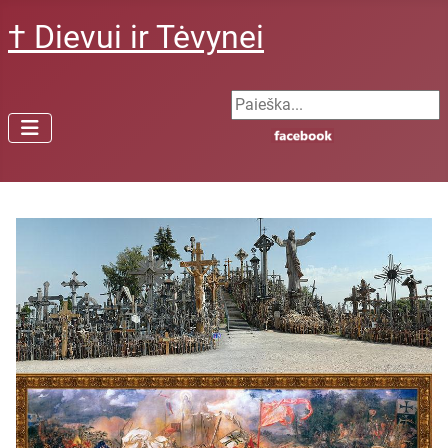
† Dievui ir Tėvynei
Search ...