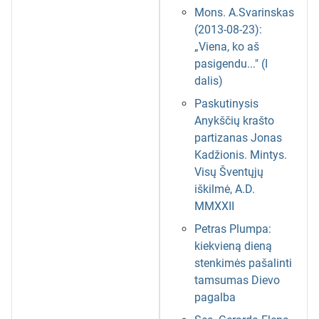
Mons. A.Svarinskas
(2013-08-23):
„Viena, ko aš
pasigendu..." (I
dalis)
Paskutinysis
Anykščių krašto
partizanas Jonas
Kadžionis. Mintys.
Visų Šventųjų
iškilmė, A.D.
MMXXII
Petras Plumpa:
kiekvieną dieną
stenkimės pašalinti
tamsumas Dievo
pagalba