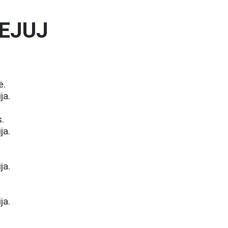
IEJUJ
ė.
ja.
.
ja.
ja.
ja.