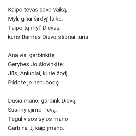
Kaipo tėvas savo vaiką,
Myli, giliai širdyj’ laiko;
Taipo tą myl’ Dievas,
kuris Baimės Dievo stipriai turis.
Aną visi garbinkite;
Gerybes Jo šlovinkite;
Jūs, Aniuolai, kurie žodį
Pildote jo nenubodę.
Dūšia mano, garbink Dievą,
Susimylėjimo Tėvą,
Tegul visos sylos mano
Garbina Jį kaip įmano.