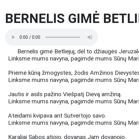
BERNELIS GIMĖ BETL
Bernelis gimė Betliejuj, dėl to džiaugės Jeruzal
Linksme mums navyna, pagimdė mums Sūnų Mari
Priėmė kūną žmogystės, žodis Amžinos Dievystės
Linksme mums navyna, pagimdė mums Sūnų Mari
Jautis ir asils pažino Viešpatį Dievą amžiną.
Linksme mums navyna, pagimdė mums Sūnų Mari
Ateidami kvipava ant Sutvertojo savo.
Linksme mums navyna, pagimdė mums Sūnų Mari
Karaliai Sabos atjojo, dovanas Jam dovanojo.