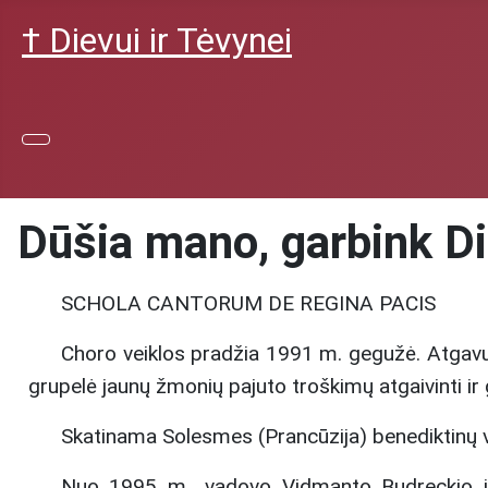
† Dievui ir Tėvynei
Dūšia mano, garbink D
SCHOLA CANTORUM DE REGINA PACIS
Choro veiklos pradžia 1991 m. gegužė. Atgav
grupelė jaunų žmonių pajuto troškimų atgaivinti ir g
Skatinama Solesmes (Prancūzija) benediktinų vi
Nuo 1995 m., vadovo Vidmanto Budreckio inici