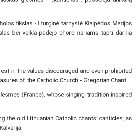
holos tikslas - liturginė tarnystė Klaipėdos Marijos
tikslas bei veikla padėjo choro nariams tapti darnia
est in the values discouraged and even prohibited
reasures of the Catholic Church - Gregorian Chant.
esmes (France), whose singing tradition inspired
g the old Lithuanian Catholic chants: canticles; as
alvarija.