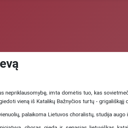
ievą
us nepriklausomybę, imta domėtis tuo, kas sovietme
iedoti vieną iš Katalikų Bažnyčios turtų - grigališkąjį 
enuolių, palaikoma Lietuvos choralistų, studija augo 
atyva, choras gieda ir senąsias lietuviškas katali