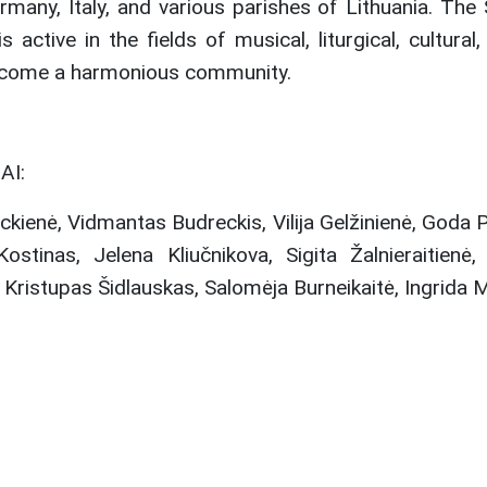
many, Italy, and various parishes of Lithuania. The S
active in the fields of musical, liturgical, cultura
become a harmonious community.
AI:
kienė, Vidmantas Budreckis, Vilija Gelžinienė, Goda Po
ostinas, Jelena Kliučnikova, Sigita Žalnieraitienė,
 Kristupas Šidlauskas, Salomėja Burneikaitė, Ingrida