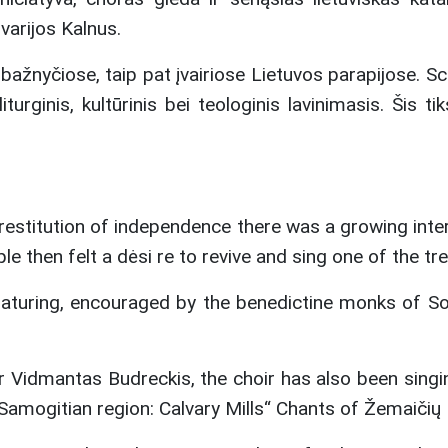
arijos Kalnus.
 bažnyčiose, taip pat įvairiose Lietuvos parapijose. Sc
iturginis, kultūrinis bei teologinis lavinimasis. Šis 
estitution of independence there was a growing inter
le then felt a dėsi re to revive and sing one of the t
turing, encouraged by the benedictine monks of Sol
er Vidmantas Budreckis, the choir has also been singin
Samogitian region: Calvary Mills“ Chants of Žemaičių K