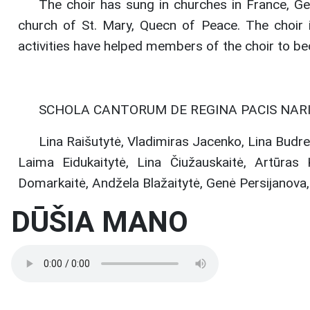
The choir has sung in churches in France, Ger
church of St. Mary, Quecn of Peace. The choir is 
activities have helped members of the choir to 
SCHOLA CANTORUM DE REGINA PACIS NARI
Lina Raišutytė, Vladimiras Jacenko, Lina Budrec
Laima Eidukaitytė, Lina Čiužauskaitė, Artūras K
Domarkaitė, Andžela Blažaitytė, Genė Persijanova,
DŪŠIA MANO