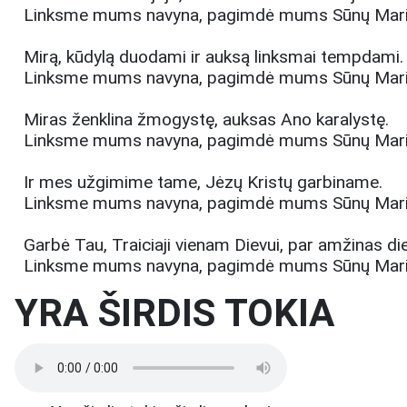
Linksme mums navyna, pagimdė mums Sūnų Mari
Mirą, kūdylą duodami ir auksą linksmai tempdami.
Linksme mums navyna, pagimdė mums Sūnų Mari
Miras ženklina žmogystę, auksas Ano karalystę.
Linksme mums navyna, pagimdė mums Sūnų Mari
Ir mes užgimime tame, Jėzų Kristų garbiname.
Linksme mums navyna, pagimdė mums Sūnų Mari
Garbė Tau, Traiciaji vienam Dievui, par amžinas di
Linksme mums navyna, pagimdė mums Sūnų Mari
YRA ŠIRDIS TOKIA