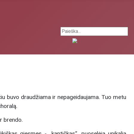
Search ...
čiu buvo draudžiama ir nepageidaujama. Tuo metu
choralą.
ir brendo.
kiškas giesmes - „kantičkas“, puoselėja unikalią