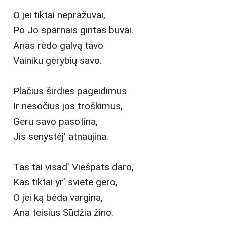
O jei tiktai nepražuvai,
Po Jo sparnais gintas buvai.
Anas rėdo galvą tavo
Vainiku gėrybių savo.
Plačius širdies pageidimus
Ir nesočius jos troškimus,
Geru savo pasotina,
Jis senystėj’ atnaujina.
Tas tai visad’ Viešpats daro,
Kas tiktai yr’ sviete gero,
O jei ką bėda vargina,
Ana teisius Sūdžia žino.