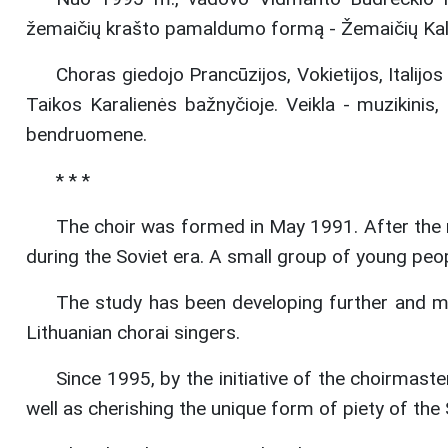
žemaičių krašto pamaldumo formą - Žemaičių Kalv
Choras giedojo Prancūzijos, Vokietijos, Italijos
Taikos Karalienės bažnyčioje. Veikla - muzikinis, l
bendruomene.
* * *
The choir was formed in May 1991. After the r
during the Soviet era. A small group of young peop
The study has been developing further and ma
Lithuanian chorai singers.
Since 1995, by the initiative of the choirmast
well as cherishing the unique form of piety of the 