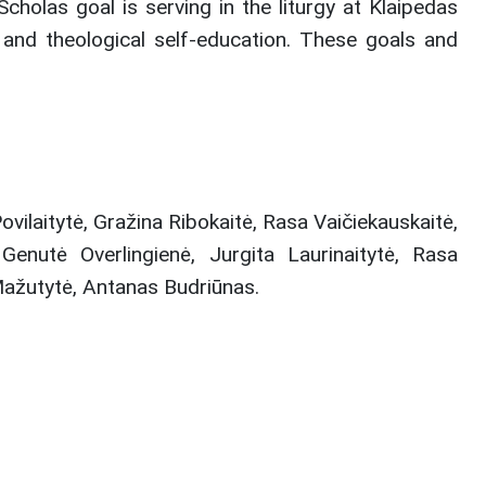
cholas goal is serving in the liturgy at Klaipedas
l, and theological self-education. These goals and
vilaitytė, Gražina Ribokaitė, Rasa Vaičiekauskaitė,
 Genutė Overlingienė, Jurgita Laurinaitytė, Rasa
 Mažutytė, Antanas Budriūnas.