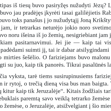
tipas iš tiesų buvo pasiryžęs nužudyti Jėzų? L
m buvo jau pradėjęs įkyrėti tasai galilėjietis R
buvo toks panašus į jo nužudytąjį Joną Krikšty
 jam, ir tetrarkas neturėjo jokio noro svetim
o noru išeina iš jo žemių, nesigriebiant jam jo
 tokiam pasitarnavimui. Jei jie — kaip tai v
 padėdami suimti jį, tai ir dabar atsilyginda
io mirties šešėlio. O fariziejams buvo malonu 
elgti su juo, kaip tik panorės. Tikrai pasalūnės
ia vyksta, tarė tiems susirupinusiems farizieja
ir rytoj, o trečią dieną visa bus man baigta. T
kitur kaip tik Jeruzalėje“. Kitais žodžiais tar
stebuklais paremtą savo veiklą tetrarko žemėse 
o žemėse, o Jeruzalėje, atsižvelgiant į šio mie