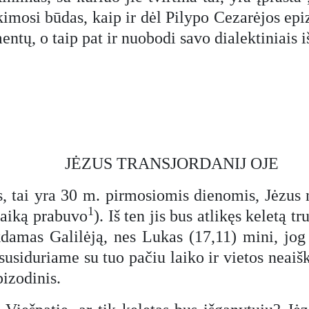
škimosi būdas, kaip ir dėl Pilypo Cezarėjos epi
mentų, o taip pat ir nuobodi savo dialektiniais 
JĖZUS TRANSJORDANIJ OJE
 tai yra 30 m. pirmosiomis dienomis, Jėzus nuv
1
 laiką prabuvo
). Iš ten jis bus atlikęs keletą 
damas Galilėją, nes Lukas (17,11) mini, jog i
 susiduriame su tuo pačiu laiko ir vietos neai
pizodinis.