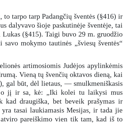
, to tarpo tarp Padangčių šventės (§416) ir
us dalyvavo šioje paskutinėje šventėje, tai
ena Lukas (§415). Taigi buvo 29 m. gruodžio
sti savo mokymo tautinės „šviesų šventės“
 kelionės artimosiomis Judėjos apylinkėmis
drumą. Vieną tų švenčių oktavos dieną, kai
, gal būt, dėl lietaus, — smulkmeniškasis
o jį ir sa, kė: „Iki kolei tu laikysi mus
ik kad draugiška, bet beveik prašymas ir
yra tasai laukiamasis Mesijas, ir tada jie
 atviro pareiškimo vien tik tam, kad iš to