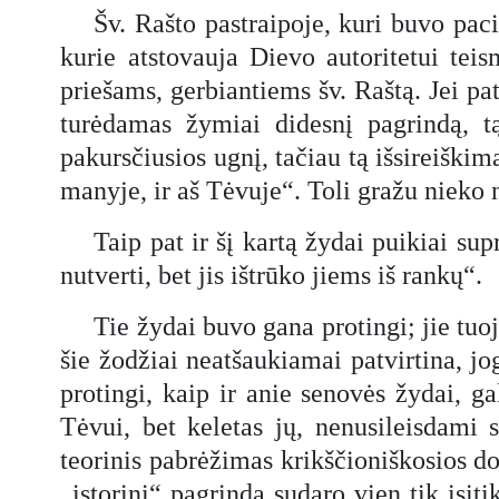
Šv. Rašto pastraipoje, kuri buvo pac
kurie atstovauja Dievo autoritetui tei
priešams, gerbiantiems šv. Raštą. Jei pa
turėdamas žymiai didesnį pagrindą, tą
pakursčiusios ugnį, tačiau tą išsireiški
manyje, ir aš Tėvuje“. Toli gražu nieko
Taip pat ir šį kartą žydai puikiai sup
nutverti, bet jis ištrūko jiems iš rankų“.
Tie žydai buvo gana protingi; jie tuoj
šie žodžiai neatšaukiamai patvirtina, jog
protingi, kaip ir anie senovės žydai, ga
Tėvui, bet keletas jų, nenusileisdami 
teorinis pabrėžimas krikščioniškosios d
„istorinį“ pagrindą sudaro vien tik įsiti