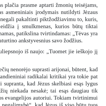
as plačia prasme aptarti žmonių teisėjams,
as asmeniniais įrodymais nutildyti Jėzaus
negali pakaltinti piktžodžiavimu to, kuris,
leidžia į smulkmenas, kurios būtų tiktai
inamas, patikslina tvirtindamas: „Tėvas yra
aturtino ankstyvesnius savo žodžius.
suliepsnojo iš naujo: „Tuomet jie ieškojo jį
ečių nenorėjo suprasti arijonai, būtent, kad
andieniniai radikalai kritikai yra tokie pat
ai supranta, kad Jėzus skelbiasi esąs lygus
džių niekada nesakė; tai esąs daugiau tik
s evangelijos autoriui. Tokiam tvirtinimui
ta „negalimybė“, kad Jėzus iš viso būtų tuos