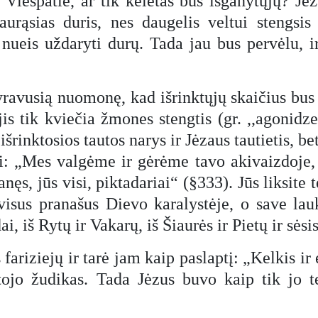
Viešpatie, ar tik keletas bus išganytųjų? J
aurąsias duris, nes daugelis veltui stengsis
ir nueis uždaryti durų. Tada jau bus pervėlu, 
yravusią nuomonę, kad išrinktųjų skaičius bu
is tik kviečia žmones stengtis (gr. ,,agonidzes
šrinktosios tautos narys ir Jėzaus tautietis, bet
ti: „Mes valgėme ir gėrėme tavo akivaizdoje,
nęs, jūs visi, piktadariai“ (§333). Jūs liksite
visus pranašus Dievo karalystėje, o save lau
dai, iš Rytų ir Vakarų, iš Šiaurės ir Pietų ir sės
 fariziejų ir tarė jam kaip paslaptį: „Kelkis ir
ojo žudikas. Tada Jėzus buvo kaip tik jo ter