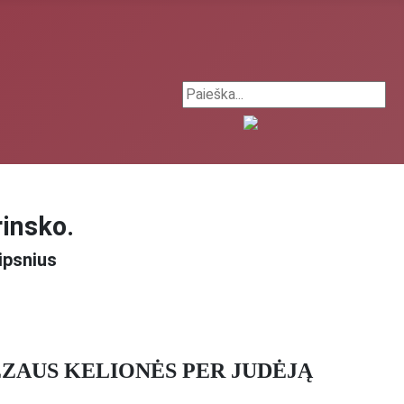
Search ...
rinsko.
ipsnius
ĖZAUS KELIONĖS PER JUDĖJĄ