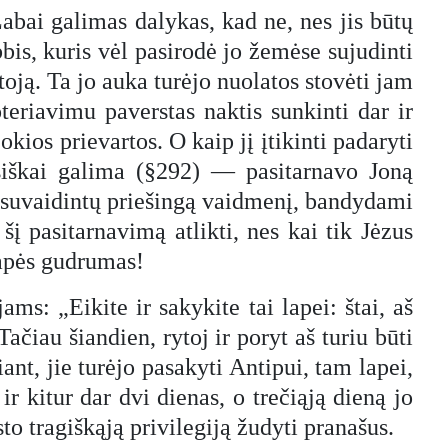
abai galimas dalykas, kad ne, nes jis būtų
abbis, kuris vėl pasirodė jo žemėse sujudinti
toją. Ta jo auka turėjo nuolatos stovėti jam
oteriavimu paverstas naktis sunkinti dar ir
kios prievartos. O kaip jį įtikinti padaryti
isiškai galima (§292) — pasitarnavo Joną
mi suvaidintų priešingą vaidmenį, bandydami
šį pasitarnavimą atlikti, nes kai tik Jėzus
 lapės gudrumas!
ms: „Eikite ir sakykite tai lapei: štai, aš
ačiau šiandien, rytoj ir poryt aš turiu būti
iant, jie turėjo pasakyti Antipui, tam lapei,
ir kitur dar dvi dienas, o trečiąją dieną jo
sto tragiškąją privilegiją žudyti pranašus.