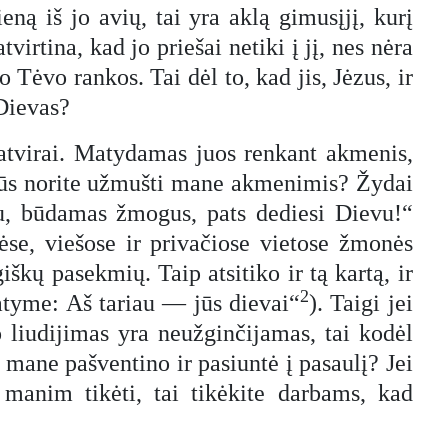
ną iš jo avių, tai yra aklą gimusįjį, kurį
virtina, kad jo priešai netiki į jį, nes nėra
jo Tėvo rankos. Tai dėl to, kad jis, Jėzus, ir
 Dievas?
ė atvirai. Matydamas juos renkant akmenis,
 jūs norite užmušti mane akmenimis? Žydai
u, būdamas žmogus, pats dediesi Dievu!“
se, viešose ir privačiose vietose žmonės
iškų pasekmių. Taip atsitiko ir tą kartą, ir
2
atyme: Aš tariau — jūs dievai“
). Taigi jei
o liudijimas yra neužginčijamas, tai kodėl
 mane pašventino ir pasiuntė į pasaulį? Jei
manim tikėti, tai tikėkite darbams, kad