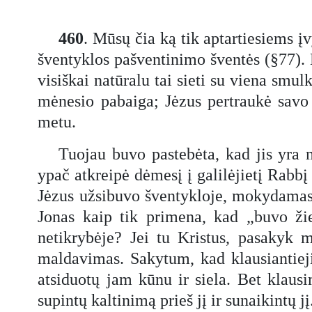
460
. Mūsų čia ką tik aptartiesiems į
šventyklos pašventinimo šventės (§77). K
visiškai natūralu tai sieti su viena smu
mėnesio pabaiga; Jėzus pertraukė savo 
metu.
Tuojau buvo pastebėta, kad jis yra m
ypač atkreipė dėmesį į galilėjietį Rabb
Jėzus užsibuvo šventykloje, mokydamas 
Jonas kaip tik primena, kad „buvo žiem
netikrybėje? Jei tu Kristus, pasakyk 
maldavimas. Sakytum, kad klausiantieji 
atsiduotų jam kūnu ir siela. Bet klausi
supintų kaltinimą prieš jį ir sunaikintų j