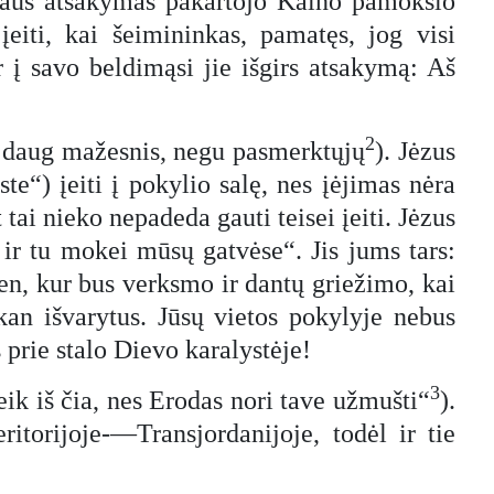
ėzaus atsakymas pakartojo Kalno pamokslo
 įeiti, kai šeimininkas, pamatęs, jog visi
ir į savo beldimąsi jie išgirs atsakymą: Aš
2
s daug mažesnis, negu pasmerktųjų
). Jėzus
te“) įeiti į pokylio salę, nes įėjimas nėra
 tai nieko nepadeda gauti teisei įeiti. Jėzus
 ir tu mokei mūsų gatvėse“. Jis jums tars:
 ten, kur bus verksmo ir dantų griežimo, kai
kan išvarytus. Jūsų vietos pokylyje nebus
is prie stalo Dievo karalystėje!
3
 eik iš čia, nes Erodas nori tave užmušti“
).
itorijoje-—Transjordanijoje, todėl ir tie