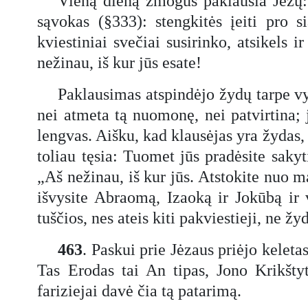
Vieną dieną žmogus paklausia Jėzų: 
sąvokas (§333): stengkitės įeiti pro si
kviestiniai svečiai susirinko, atsikels 
nežinau, iš kur jūs esate!
Paklausimas atspindėjo žydų tarpe v
nei atmeta tą nuomonę, nei patvirtina; j
lengvas. Aišku, kad klausėjas yra žydas, i
toliau tęsia: Tuomet jūs pradėsite saky
„Aš nežinau, iš kur jūs. Atstokite nuo ma
išvysite Abraomą, Izaoką ir Jokūbą ir 
tuščios, nes ateis kiti pakviestieji, ne žy
463
. Paskui prie Jėzaus priėjo keletas
Tas Erodas tai An tipas, Jono Krikštyt
fariziejai davė čia tą patarimą.