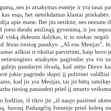
gumą, nes jo atsakymas esmėje ir yra tasai par
a, kas esąs, bet neteikdamas klastai priekabės:
udija apie mane. Bet jūs netikite, nes neesat
 Aš joms duodu amžinąjį gyvenimą, ir jos nepr
 viską didesnis dalykas, ir to niekas negali 
kad Jėzus tiesiog pasakys: „Aš esu Mesijas". Jė
amas aiškiai ir tiksliai patvirtinti, kaip buvo p
netiesioginio atsakymo pagrindas yra vis tas
 galėjo pasidaryti išvadą, kad atėjo Dievo kar
ė jokio pagrindo skųsti jį politinei valdžiai a
šams, kad jis yra Mesijas, tai jis būtų suteikęs
, arba tiesiog panaudoti prieš jį smurto veiksmu
 jo žodžius, iš tikro jie „iš naujo pasiėmė ak
mą, buvusį Padangčių šventėje prieš keletą m