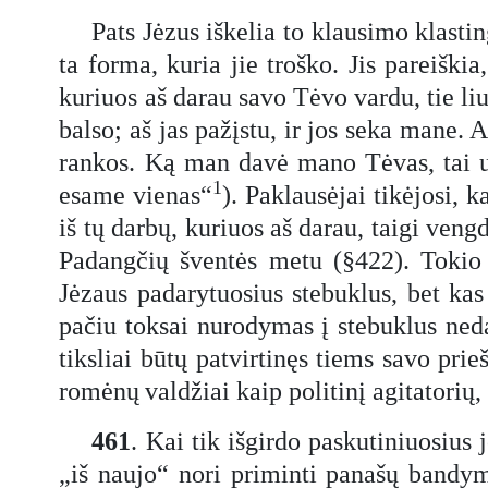
Pats Jėzus iškelia to klausimo klastin
ta forma, kuria jie troško. Jis pareiški
kuriuos aš darau savo Tėvo vardu, tie li
balso; aš jas pažįstu, ir jos seka mane.
rankos. Ką man davė mano Tėvas, tai už
1
esame vienas“
). Paklausėjai tikėjosi, 
iš tų darbų, kuriuos aš darau, taigi vengd
Padangčių šventės metu (§422). Tokio 
Jėzaus padarytuosius stebuklus, bet kas
pačiu toksai nurodymas į stebuklus nedav
tiksliai būtų patvirtinęs tiems savo prie
romėnų
valdžiai kaip politinį agitatorių
461
. Kai tik išgirdo paskutiniuosius
„iš naujo“ nori priminti panašų bandy