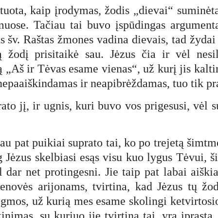
ituota, kaip įrodymas, žodis „dievai“ suminėt
smuose. Tačiau tai buvo įspūdingas argument
ts šv. Raštas žmones vadina dievais, tad žydai 
 žodį prisitaikė sau. Jėzus čia ir vėl nesi
mą „Aš ir Tėvas esame vienas“, už kurį jis kalt
 nepaaiškindamas ir neapibrėždamas, tuo tik pr
rato jį, ir ugnis, kuri buvo vos prigesusi, vėl 
au pat puikiai suprato tai, ko po trejetą šimtm
 Jėzus skelbiasi esąs visu kuo lygus Tėvui, ši
l dar net protingesni. Jie taip pat labai aiški
senovės arijonams, tvirtina, kad Jėzus tų žo
ogmos, už kurią mes esame skolingi ketvirtosio
kinimas, su kuriuo jie tvirtina tai, yra įpras