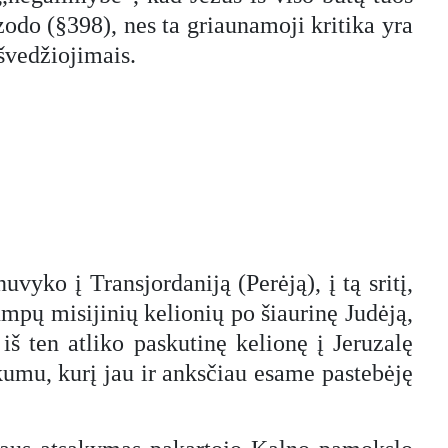
zodo (§398), nes ta griaunamoji kritika yra
išvedžiojimais.
yko į Transjordaniją (Perėją), į tą sritį,
trumpų misijinių kelionių po šiaurinę Judėją,
š ten atliko paskutinę kelionę į Jeruzalę
škumu, kurį jau ir anksčiau esame pastebėję