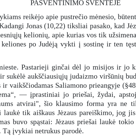
PAŠVENTINIMO ŠVENTĖJE
vykiams reikėjo apie pustrečio mėnesio, būtent
adangi Jonas (10,22) tiksliai pasako, kad Jėz
lkesniųjų kelionių, apie kurias vos tik užsim
keliones po Judėją vykti į sostinę ir ten tę
ieste. Pastarieji ginčai dėl jo misijos ir jo
į ir sukėlė aukščiausiųjų judaizmo viršūnių bu
ir vaikščiodamas Saliamono prieangyje (§48)
a“, — įprastiniai jo priešai, žydai, apstoj
mums atvirai", šio klausimo forma yra ne t
laukė tik aiškaus Jėzaus pareiškimo, jog jis 
mas buvo spąstai: Jėzaus priešai laukė tokio
į. Tą įvykiai netrukus parodė.