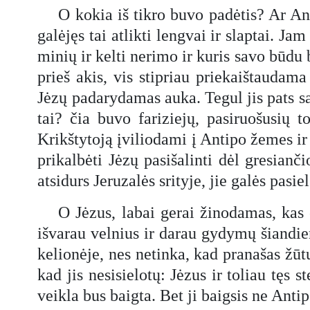
O kokia iš tikro buvo padėtis? Ar An
galėjęs tai atlikti lengvai ir slaptai. Ja
minių ir kelti nerimo ir kuris savo būdu 
prieš akis, vis stipriau priekaištaudama
Jėzų padarydamas auka. Tegul jis pats sav
tai? čia buvo fariziejų, pasiruošusių
Krikštytoją įviliodami į Antipo žemes ir
prikalbėti Jėzų pasišalinti dėl gresianč
atsidurs Jeruzalės srityje, jie galės pasi
O Jėzus, labai gerai žinodamas, kas č
išvarau velnius ir darau gydymų šiandien 
kelionėje, nes netinka, kad pranašas žūtų 
kad jis nesisielotų: Jėzus ir toliau tęs 
veikla bus baigta. Bet ji baigsis ne Antip