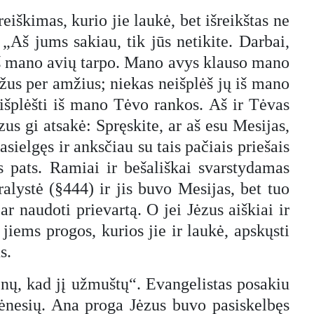
eiškimas, kurio jie laukė, bet išreikštas ne
 „Aš jums sakiau, tik jūs netikite. Darbai,
e iš mano avių tarpo. Mano avys klauso mano
ažus per amžius; niekas neišplėš jų iš mano
išplėšti iš mano Tėvo rankos. Aš ir Tėvas
zus gi atsakė: Spręskite, ar aš esu Mesijas,
asielgęs ir anksčiau su tais pačiais priešais
 pats. Ramiai ir bešališkai svarstydamas
alystė (§444) ir jis buvo Mesijas, bet tuo
r naudoti prievartą. O jei Jėzus aiškiai ir
 jiems progos, kurios jie ir laukė, apskųsti
s.
menų, kad jį užmuštų“. Evangelistas posakiu
ėnesių. Ana proga Jėzus buvo pasiskelbęs