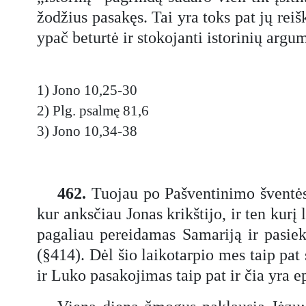
žodžius pasakęs. Tai yra toks pat jų rei
ypač beturtė ir stokojanti istorinių argu
1) Jono 10,25-30
2) Plg. psalmę 81,6
3) Jono 10,34-38
462.
Tuojau po Pašventinimo šventės,
kur anksčiau Jonas krikštijo, ir ten kurį
pagaliau pereidamas Samariją ir pasiek
(§414). Dėl šio laikotarpio mes taip pat
ir Luko pasakojimas taip pat ir čia yra e