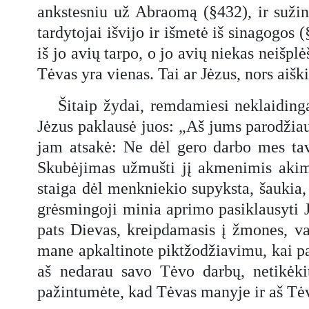
ankstesniu už Abraomą (§432), ir sužino
tardytojai išvijo ir išmetė iš sinagogos (
iš jo avių tarpo, o jo avių niekas neišplėš
Tėvas yra vienas. Tai ar Jėzus, nors aiš
Šitaip žydai, remdamiesi neklaidinga
Jėzus paklausė juos: „Aš jums parodžia
jam atsakė: Ne dėl gero darbo mes ta
Skubėjimas užmušti jį akmenimis akimi
staiga dėl menkniekio supyksta, šaukia, t
grėsmingoji minia aprimo pasiklausyti 
pats Dievas, kreipdamasis į žmones, vad
mane apkaltinote piktžodžiavimu, kai pas
aš nedarau savo Tėvo darbų, netikėkit
pažintumėte, kad Tėvas manyje ir aš Tė