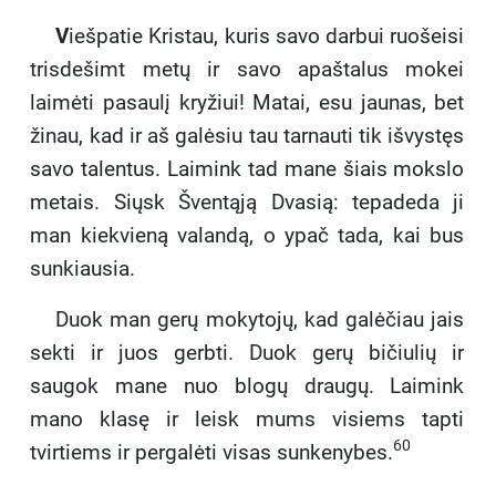
V
iešpatie Kristau, kuris savo darbui ruošeisi
trisdešimt metų ir savo apaštalus mokei
laimėti pasaulį kryžiui! Matai, esu jaunas, bet
žinau, kad ir aš galėsiu tau tarnauti tik išvystęs
savo talentus. Laimink tad mane šiais mokslo
metais. Siųsk Šventąją Dvasią: tepadeda ji
man kiekvieną valandą, o ypač tada, kai bus
sunkiausia.
Duok man gerų mokytojų, kad galėčiau jais
sekti ir juos gerbti. Duok gerų bičiulių ir
saugok mane nuo blogų draugų. Laimink
mano klasę ir leisk mums visiems tapti
60
tvirtiems ir pergalėti visas sunkenybes.