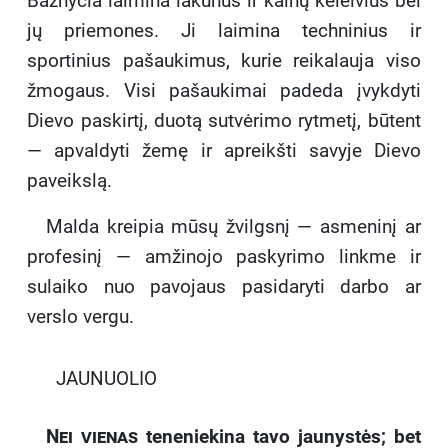
Bažnyčia laimina lakūnus ir kalnų keleivius bei
jų priemones. Ji laimina techninius ir
sportinius pašaukimus, kurie reikalauja viso
žmogaus. Visi pašaukimai padeda įvykdyti
Dievo paskirtį, duotą sutvėrimo rytmetį, būtent
— apvaldyti žemę ir apreikšti savyje Dievo
paveikslą.
Malda kreipia mūsų žvilgsnį — asmeninį ar
profesinį — amžinojo paskyrimo linkme ir
sulaiko nuo pavojaus pasidaryti darbo ar
verslo vergu.
JAUNUOLIO
Nei vienas
teneniekina tavo jaunystės; bet