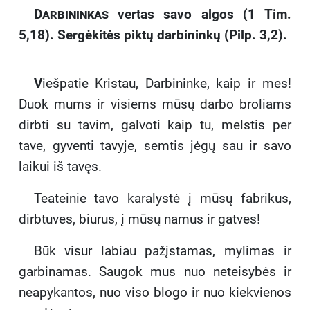
Darbininkas
vertas savo algos (1 Tim.
5,18). Sergėkitės piktų darbininkų (Pilp. 3,2).
V
iešpatie Kristau, Darbininke, kaip ir mes!
Duok mums ir visiems mūsų darbo broliams
dirbti su tavim, galvoti kaip tu, melstis per
tave, gyventi tavyje, semtis jėgų sau ir savo
laikui iš tavęs.
Teateinie tavo karalystė į mūsų fabrikus,
dirbtuves, biurus, į mūsų namus ir gatves!
Būk visur labiau pažįstamas, mylimas ir
garbinamas. Saugok mus nuo neteisybės ir
neapykantos, nuo viso blogo ir nuo kiekvienos