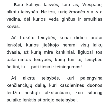
K
aip kalinys laisvės, taip aš, Viešpatie,
alkstu teisybės. Ne tos, kurią žmonės s a -v a
vadina, dėl kurios veda ginčus ir smulkias
kovas.
Aš trokštu teisybės, kuriai didieji protai
lenkėsi, kurios jieškojo nerami visų laikų
dvasia, už kurią mirė kankiniai. Ilgiuosi tos
palaimintos teisybės, kurią turi tu, teisybės
šaltini, tu — pati tiesa ir teisingumas!
Aš alkstu teisybės, kuri palengvina
kenčiančiųjų dalią, kuri kasdieninės duonos
leidžia nestigti alkstančiam, kuri silpnąjį
sulaiko lenktis stipriojo neteisybei.