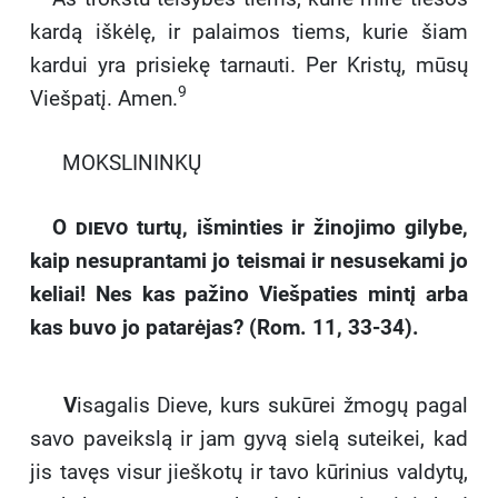
kardą iškėlę, ir palaimos tiems, kurie šiam
kardui yra prisiekę tarnauti. Per Kristų, mūsų
9
Viešpatį. Amen.
MOKSLININKŲ
O dievo
turtų, išminties ir žinojimo gilybe,
kaip nesuprantami jo teismai ir nesusekami jo
keliai! Nes kas pažino Viešpaties mintį arba
kas buvo jo patarėjas? (Rom. 11, 33-34).
V
isagalis Dieve, kurs sukūrei žmogų pagal
savo paveikslą ir jam gyvą sielą suteikei, kad
jis tavęs visur jieškotų ir tavo kūrinius valdytų,