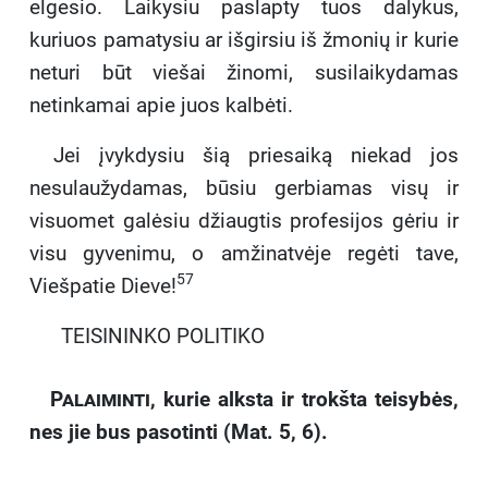
elgesio. Laikysiu paslapty tuos dalykus,
kuriuos pamatysiu ar išgirsiu iš žmonių ir kurie
neturi būt viešai žinomi, susilaikydamas
netinkamai apie juos kalbėti.
Jei įvykdysiu šią priesaiką niekad jos
nesulaužydamas, būsiu gerbiamas visų ir
visuomet galėsiu džiaugtis profesijos gėriu ir
visu gyvenimu, o amžinatvėje regėti tave,
57
Viešpatie Dieve!
TEISININKO POLITIKO
Palaiminti,
kurie alksta ir trokšta teisybės,
nes jie bus pasotinti (Mat. 5, 6).