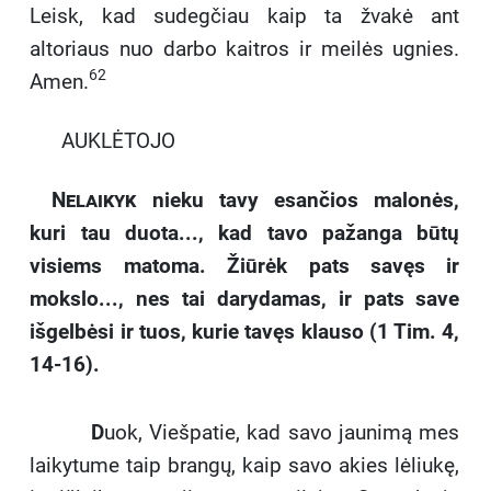
Leisk, kad sudegčiau kaip ta žvakė ant
altoriaus nuo darbo kaitros ir meilės ugnies.
62
Amen.
AUKLĖTOJO
Nelaikyk
nieku tavy esančios malonės,
kuri tau duota..., kad tavo pažanga būtų
visiems matoma. Žiūrėk pats savęs ir
mokslo..., nes tai darydamas, ir pats save
išgelbėsi ir tuos, kurie tavęs klauso (1 Tim. 4,
14-16).
D
uok, Viešpatie, kad savo jaunimą mes
laikytume taip brangų, kaip savo akies lėliukę,