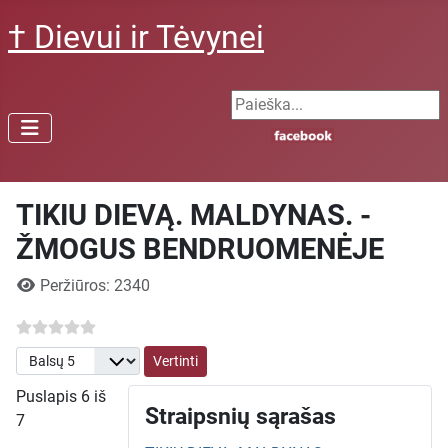
† Dievui ir Tėvynei
Search ...
TIKIU DIEVĄ. MALDYNAS. -
ŽMOGUS BENDRUOMENĖJE
Išsami informacija
Peržiūros: 2340
Prašome įvertinti
Puslapis 6 iš
Straipsnių sąrašas
7