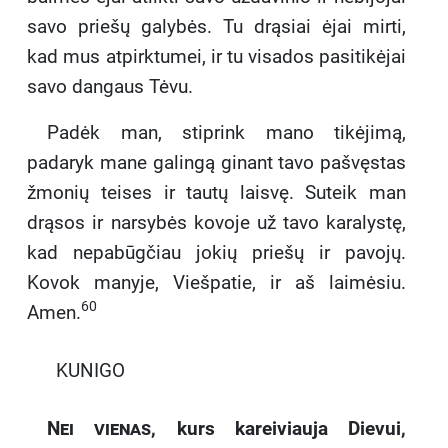
savo priešų galybės. Tu drąsiai ėjai mirti,
kad mus atpirktumei, ir tu visados pasitikėjai
savo dangaus Tėvu.
Padėk man, stiprink mano tikėjimą,
padaryk mane galingą ginant tavo pašvęstas
žmonių teises ir tautų laisvę. Suteik man
drąsos ir narsybės kovoje už tavo karalystę,
kad nepabūgčiau jokių priešų ir pavojų.
Kovok manyje, Viešpatie, ir aš laimėsiu.
60
Amen.
KUNIGO
Nei vienas,
kurs kareiviauja Dievui,