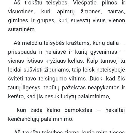
Aš trokštu teisybės, Viešpatie, pilnos ir
visuotinės, kuri apimtų žmones, tautas,
gimines ir grupes, kuri suvestų visus vienon
sutartinėm
Aš meldžiu teisybės kraštams, kurių dalia —
priespauda ir nelaisvė ir kurių gyvenimas —
vienas ištisas kryžiaus kelias. Kaip tamsoj tu
leidai sušvisti žiburiams, taip leisk neteisybėje
švitėti tavo teisingumo viltims. Duok, kad šis
tautų ilgesys nebūtų pažeistas neapykantos ir
keršto, kad jis nesukliudytų palaiminimo,
kurį žada kalno pamokslas — nekaltai
kenčiančiųjų palaiminimo.
Aš trokštu teisybės tiems, kurie mirė tiesos