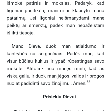
išmokė patirtis ir mokslas. Padaryk, kad
ligoniai pasitikėtų manimi ir klausytų mano
patarimų. Jei ligoniai neišmanydami mane
peiktų ar smerktų, padėk man nepažeistam
išlikti tiesoje.
Mano Dieve, duok man atlaidumo ir
kantrybės su sergančiais. Padėk man, kad
visur būčiau kuklus ir ypač rūpestingas savo
moksle. Atitolink nuo manęs mintį, kad aš
viską galiu, ir duok man jėgos, valios ir progos
58
nuolat padidinti savo žinojimui. Amen.
Prisiekiu Dievui