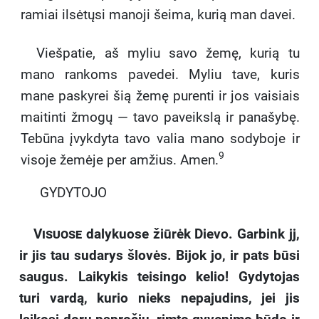
ramiai ilsėtųsi manoji šeima, kurią man davei.
Viešpatie, aš myliu savo žemę, kurią tu
mano rankoms pavedei. Myliu tave, kuris
mane paskyrei šią žemę purenti ir jos vaisiais
maitinti žmogų — tavo paveikslą ir panašybę.
Tebūna įvykdyta tavo valia mano sodyboje ir
9
visoje žemėje per amžius. Amen.
GYDYTOJO
Visuose
dalykuose žiūrėk Dievo. Garbink jj,
ir jis tau sudarys šlovės. Bijok jo, ir pats būsi
saugus. Laikykis teisingo kelio! Gydytojas
turi vardą, kurio nieks nepajudins, jei jis