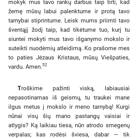
mokyk mus tavo rankų darbus taip tirti, kad
žemę mūsų labui palenktume ir protą tavo
tarnybai stiprintume. Leisk mums priimti tavo
šventąjį žodį taip, kad tikėtume tuo, kurį tu
siuntei mokyti mus tavo išganymo mokslo ir
suteikti nuodėmių atleidimą. Ko prašome mes
to paties Jėzaus Kristaus, mūsų Viešpaties,
52
vardu. Amen.
T
roškime pažinti viską, labiausiai
nepasotinamas iš geismų, tu traukei mane
ilgus metus į mokslo ir meno tarnybą! Kurgi
nūnai visų šių mano pastangų vaisiai ir
atlygis? Ką laikiau tiesa, nūn atrodo smegenų
verpalas; kas rodėsi šviesa, dabar — tik