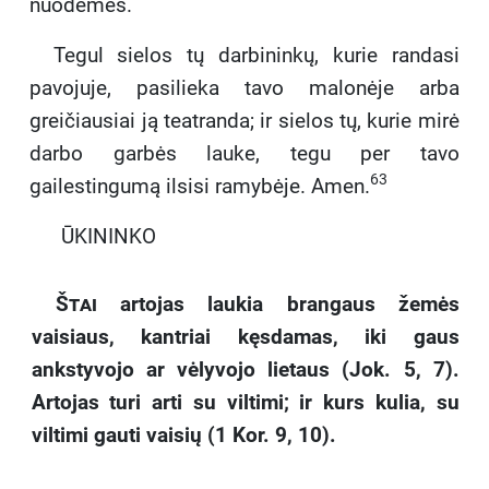
nuodėmės.
Tegul sielos tų darbininkų, kurie randasi
pavojuje, pasilieka tavo malonėje arba
greičiausiai ją teatranda; ir sielos tų, kurie mirė
darbo garbės lauke, tegu per tavo
63
gailestingumą ilsisi ramybėje. Amen.
ŪKININKO
Štai
artojas laukia brangaus žemės
vaisiaus, kantriai kęsdamas, iki gaus
ankstyvojo ar vėlyvojo lietaus (Jok. 5, 7).
Artojas turi arti su viltimi; ir kurs kulia, su
viltimi gauti vaisių (1 Kor. 9, 10).