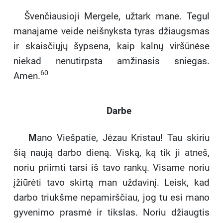
Švenčiausioji Mergele, užtark mane. Tegul
manajame veide neišnyksta tyras džiaugsmas
ir skaisčiųjų šypsena, kaip kalnų viršūnėse
niekad nenutirpsta amžinasis sniegas.
60
Amen.
Darbe
M
ano Viešpatie, Jėzau Kristau! Tau skiriu
šią naują darbo dieną. Viską, ką tik ji atneš,
noriu priimti tarsi iš tavo rankų. Visame noriu
įžiūrėti tavo skirtą man uždavinį. Leisk, kad
darbo triukšme nepamirščiau, jog tu esi mano
gyvenimo prasmė ir tikslas. Noriu džiaugtis