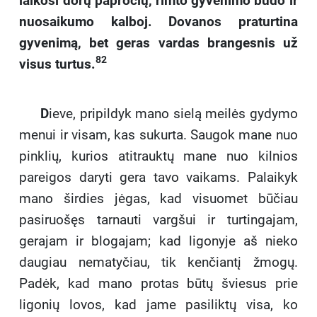
laikosi dorų papročių, rimto gyvenimo būdo ir
nuosaikumo kalboj. Dovanos praturtina
gyvenimą, bet geras vardas brangesnis už
82
visus turtus.
D
ieve, pripildyk mano sielą meilės gydymo
menui ir visam, kas sukurta. Saugok mane nuo
pinklių, kurios atitrauktų mane nuo kilnios
pareigos daryti gera tavo vaikams. Palaikyk
mano širdies jėgas, kad visuomet būčiau
pasiruošęs tarnauti vargšui ir turtingajam,
gerajam ir blogajam; kad ligonyje aš nieko
daugiau nematyčiau, tik kenčiantį žmogų.
Padėk, kad mano protas būtų šviesus prie
ligonių lovos, kad jame pasiliktų visa, ko