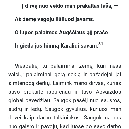
Į dirvą nuo veido man prakaitas laša, —
Aš žemę vagoju liūliuoti javams.
O lūpos palaimos Augščiausiąjį prašo
81
Ir gieda jos himną Karaliui savam.
V
iešpatie, tu palaiminai žemę, kuri neša
vaisių; palaiminai gerą sėklą ir pažadėjai jai
šimteriopą derlių. Laimink mano dirvas, kurias
savo prakaite išpurenau ir tavo Apvaizdos
globai pavedžiau. Saugok pasėlį nuo sausros,
audrų ir ledų. Saugok gyvulius, kuriuos man
davei kaip darbo talkininkus. Saugok namus
nuo gaisro ir pavojų, kad juose po savo darbo