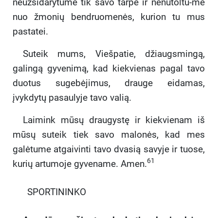
neužsidarytume tik savo tarpe ir nenutoltu-me
nuo žmonių bendruomenės, kurion tu mus
pastatei.
Suteik mums, Viešpatie, džiaugsmingą,
galingą gyvenimą, kad kiekvienas pagal tavo
duotus sugebėjimus, drauge eidamas,
įvykdytų pasaulyje tavo valią.
Laimink mūsų draugystę ir kiekvienam iš
mūsų suteik tiek savo malonės, kad mes
galėtume atgaivinti tavo dvasią savyje ir tuose,
61
kurių artumoje gyvename. Amen.
SPORTININKO