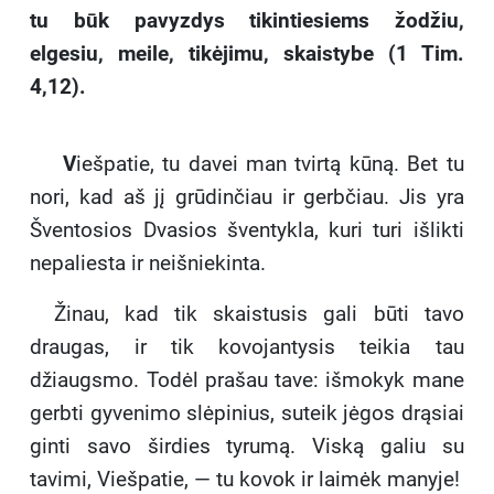
tu būk pavyzdys tikintiesiems žodžiu,
elgesiu, meile, tikėjimu, skaistybe (1 Tim.
4,12).
V
iešpatie, tu davei man tvirtą kūną. Bet tu
nori, kad aš jį grūdinčiau ir gerbčiau. Jis yra
Šventosios Dvasios šventykla, kuri turi išlikti
nepaliesta ir neišniekinta.
Žinau, kad tik skaistusis gali būti tavo
draugas, ir tik kovojantysis teikia tau
džiaugsmo. Todėl prašau tave: išmokyk mane
gerbti gyvenimo slėpinius, suteik jėgos drąsiai
ginti savo širdies tyrumą. Viską galiu su
tavimi, Viešpatie, — tu kovok ir laimėk manyje!