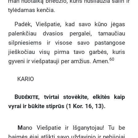
man nuotaiką briedžio, kuris nušliaužia šalin ir
tylėdamas kenčia.
Padėk, Viešpatie, kad savo kūno jėgas
palenkčiau dvasios pergalei, tarnaučiau
silpniesiems ir visose savo pastangose
jieškočiau visų pirma tavo garbės, kuris
60
gyveni ir viešpatauji per amžius. Amen.
KARIO
Budėkite,
tvirtai stovėkite, elkitės kaip
vyrai ir būkite stiprūs (1 Kor. 16, 13).
M
ano Viešpatie ir Išganytojau! Tu be
baimės ėjai atlikti savo uždavinio ir nebijojai