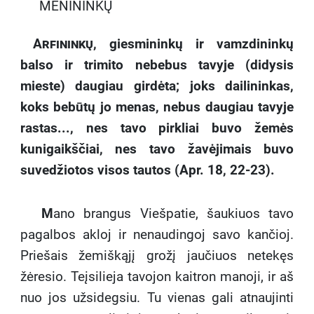
MENININKŲ
Arfininkų,
giesmininkų ir vamzdininkų
balso ir trimito nebebus tavyje (didysis
mieste) daugiau girdėta; joks dailininkas,
koks bebūtų jo menas, nebus daugiau tavyje
rastas..., nes tavo pirkliai buvo žemės
kunigaikščiai, nes tavo žavėjimais buvo
suvedžiotos visos tautos (Apr. 18, 22-23).
M
ano brangus Viešpatie, šaukiuos tavo
pagalbos akloj ir nenaudingoj savo kančioj.
Priešais žemiškąjį grožį jaučiuos netekęs
žėresio. Teįsilieja tavojon kaitron manoji, ir aš
nuo jos užsidegsiu. Tu vienas gali atnaujinti