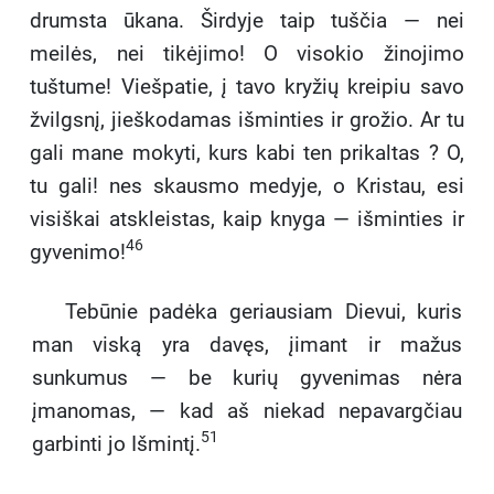
drumsta ūkana. Širdyje taip tuščia — nei
meilės, nei tikėjimo! O visokio žinojimo
tuštume! Viešpatie, į tavo kryžių kreipiu savo
žvilgsnį, jieškodamas išminties ir grožio. Ar tu
gali mane mokyti, kurs kabi ten prikaltas ? O,
tu gali! nes skausmo medyje, o Kristau, esi
visiškai atskleistas, kaip knyga — išminties ir
46
gyvenimo!
Tebūnie padėka geriausiam Dievui, kuris
man viską yra davęs, įimant ir mažus
sunkumus — be kurių gyvenimas nėra
įmanomas, — kad aš niekad nepavargčiau
51
garbinti jo Išmintį.