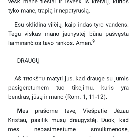
vesk mane tiesiai ir išvesk iš kreivių, kurios
tyko mane, trapią ir nepatyrusią.
Esu sklidina vilčių, kaip indas tyro vandens.
Tegu viskas mano jaunystėj būna pašvęsta
9
laiminančios tavo rankos. Amen.
DRAUGŲ
Aš trokštu
matyti jus, kad drauge su jumis
pasigėrėtumėm tuo tikėjimu, kuris yra
bendras, jūsų ir mano (Rom. 1, 11-12).
M
es prašome tave, Viešpatie Jėzau
Kristau, pasilik mūsų draugystėj. Duok, kad
mes nepasimestume smulkmenose,