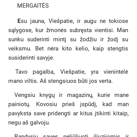
MERGAITĖS
E
su jauna, Viešpatie, ir augu ne tokiose
sąlygose, kur žmonės subręsta vientisi. Man
sunku suderinti mintį su žodžiu ir žodį su
veiksmu. Bet nėra kito kelio, kaip stengtis
susiderinti savyje.
Tavo pagalba, Viešpatie, yra vienintelė
mano viltis. Aš stengsiuos būti jos verta.
Vengsiu knygų ir magazinų, kurie mane
painiotų. Kovosiu prieš įspūdį, kad man
pavyksta save pridengti ar kitus įtikinti kitaip,
negu aš galvoju.
Bandysiu savęs neliūliuoti iliuzijomis ir