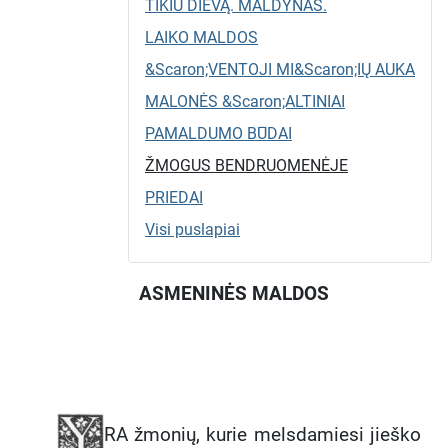
TIKIU DIEVĄ. MALDYNAS.
LAIKO MALDOS
&Scaron;VENTOJI MI&Scaron;IŲ AUKA
MALONĖS &Scaron;ALTINIAI
PAMALDUMO BŪDAI
ŽMOGUS BENDRUOMENĖJE
PRIEDAI
Visi puslapiai
ASMENINĖS MALDOS
RA žmonių, kurie melsdamiesi jieško