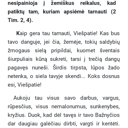
nesipainioja į žemiškus reikalus, kad
patiktų tam, kuriam apsiėmė tarnauti (2
Tim. 2, 4).
K
aip gera tau tarnauti, Viešpatie! Kas bus
tavo danguje, jei čia, žemėje, tokių saldybių
žmogaus sielą pripildai, kuomet šventais
šiurpuliais kūną sukreti, tarsi į trečią dangų
pagavęs nuneši. Širdis tirpsta, lūpos žado
netenka, o siela tavyje skendi... Koks dosnus
esi, Viešpatie!
Aukoju tau visus savo darbus, vargus,
rūpesčius, visus nemalonumus, sunkenybes,
kryžius. Duok, kad dėl tavęs ir tavo Bažnyčios
dar daugiau galėčiau dirbti, vargti ir kentėti.