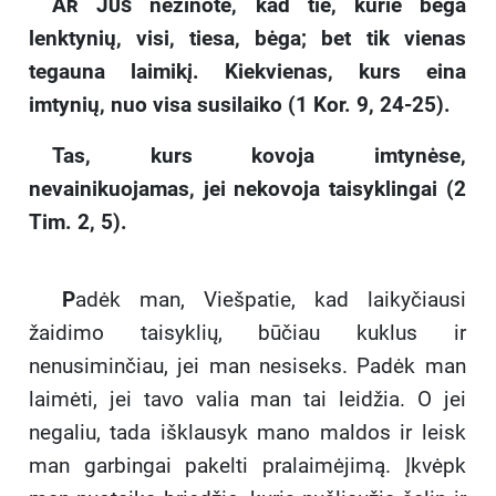
Ar Jūs
nežinote, kad tie, kurie bėga
lenktynių, visi, tiesa, bėga; bet tik vienas
tegauna laimikį. Kiekvienas, kurs eina
imtynių, nuo visa susilaiko (1 Kor. 9, 24-25).
Tas, kurs kovoja imtynėse,
nevainikuojamas, jei nekovoja taisyklingai (2
Tim. 2, 5).
P
adėk man, Viešpatie, kad laikyčiausi
žaidimo taisyklių, būčiau kuklus ir
nenusiminčiau, jei man nesiseks. Padėk man
laimėti, jei tavo valia man tai leidžia. O jei
negaliu, tada išklausyk mano maldos ir leisk
man garbingai pakelti pralaimėjimą. Įkvėpk