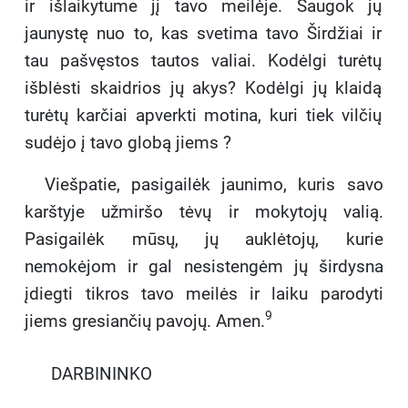
ir išlaikytume jį tavo meilėje. Saugok jų
jaunystę nuo to, kas svetima tavo Širdžiai ir
tau pašvęstos tautos valiai. Kodėlgi turėtų
išblėsti skaidrios jų akys? Kodėlgi jų klaidą
turėtų karčiai apverkti motina, kuri tiek vilčių
sudėjo į tavo globą jiems ?
Viešpatie, pasigailėk jaunimo, kuris savo
karštyje užmiršo tėvų ir mokytojų valią.
Pasigailėk mūsų, jų auklėtojų, kurie
nemokėjom ir gal nesistengėm jų širdysna
įdiegti tikros tavo meilės ir laiku parodyti
9
jiems gresiančių pavojų. Amen.
DARBININKO