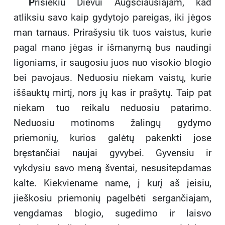
P
risiekiu Dievui Augščiausiajam, kad
atliksiu savo kaip gydytojo pareigas, iki jėgos
man tarnaus. Prirašysiu tik tuos vaistus, kurie
pagal mano jėgas ir išmanymą bus naudingi
ligoniams, ir saugosiu juos nuo visokio blogio
bei pavojaus. Neduosiu niekam vaistų, kurie
iššauktų mirtį, nors jų kas ir prašytų. Taip pat
niekam tuo reikalu neduosiu patarimo.
Neduosiu motinoms žalingų gydymo
priemonių, kurios galėtų pakenkti jose
bręstančiai naujai gyvybei. Gyvensiu ir
vykdysiu savo meną šventai, nesusitepdamas
kalte. Kiekviename name, į kurį aš įeisiu,
jieškosiu priemonių pagelbėti sergančiajam,
vengdamas blogio, sugedimo ir laisvo