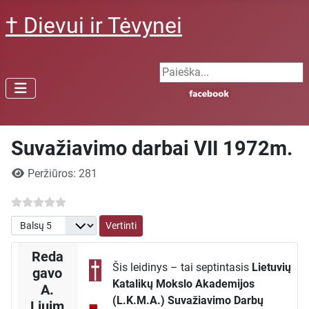
† Dievui ir Tėvynei
Search ...
Suvažiavimo darbai VII 1972m.
Išsami informacija
Peržiūros: 281
Prašome įvertinti
Reda
Šis leidinys – tai septintasis
Lietuvių
gavo
Katalikų Mokslo Akademijos
A.
(L.K.M.A.) Suvažiavimo Darbų
Liuim