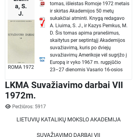
tomas, išleistas Romoje 1972 metais
a, S.
ir skirtas Akademijos 50 metų
J.
sukakčiai atminti. Knygą redagavo
A. Liuima, S. J., ir Kazys Pemkus, M.
D. Šis tomas apima pranešimus,
skaitytus per septintąjį Akademijos
suvažiavimą, kuris po dviejų
suvažiavimų Amerikoje vėl sugrįžo į
Europą ir vyko 1967 m. rugpjūčio
ROMA 1972
23–27 dienomis Vasario 16-osios
gimnazijos patalpose, Hüttenfelde,
LKMA Suvažiavimo darbai VII
Vokietijoje.
Turinys ir struktūra
1972m.
Septintasis tomas atspindi platų
Išsami informacija
Peržiūros: 5917
išeivijos mokslininkų, susirinkusių iš
Europos ir užjūrio kraštų, interesų
LIETUVIŲ KATALIKŲ MOKSLO AKADEMIJA
lauką. Pranešimai sugrupuoti į
plenarinių posėdžių paskaitas ir
SUVAŽIAVIMO DARBAI VII