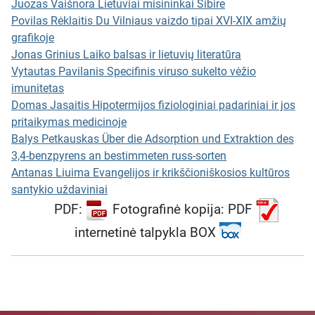
Juozas Vaišnora Lietuviai misininkai Sibire
Apaštalų ir vyskupų kolegijos
Povilas Rėklaitis Du Vilniaus vaizdo tipai XVI-XIX amžių
(
prel. dr. Ladas Tulaba
) iki
grafikoje
maldos galimybių šiuolaikinio
Jonas Grinius Laiko balsas ir lietuvių literatūra
nihilizmo akivaizdoje (
kun.
Vytautas Pavilanis Specifinis viruso sukelto vėžio
prof. dr. Jonas Jūraitis
) bei
imunitetas
hierarchijos ir pasauliečių
Domas Jasaitis Hipotermijos fiziologiniai padariniai ir jos
santykio (
kun. Augustinas
pritaikymas medicinoje
Rubikas
).
Balys Petkauskas Über die Adsorption und Extraktion des
Istorijos sekcija:
Ši sekcija ypač
3,4-benzpyrens an bestimmeten russ-sorten
turtinga.
Kun. prof. dr. Paulius
Antanas Liuima Evangelijos ir krikščioniškosios kultūros
Rabikauskas
analizuoja
santykio uždaviniai
mokslinę pažangą Vilniaus
PDF:
Fotografinė kopija: PDF
akademijoje,
mons. dr. Paulius
Jatulis
aprašo kardinolo Jurgio
internetinė talpykla BOX
Radvilo veiklą,
kun. dr. Juozas
Vaišnora
pasakoja apie
lietuvius misininkus Sibire, o
dr.
Povilas Rėklaitis
nagrinėja
Vilniaus vaizdo tipus XVI-XIX a.