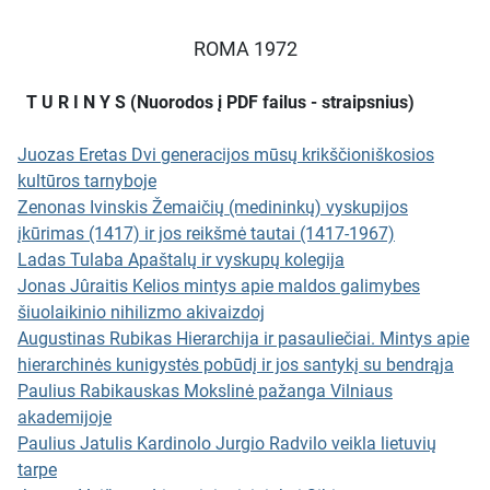
atskiras mokslų sekcijas,
apimančias teologiją, istoriją,
ROMA 1972
sociologiją, lietuvių literatūrą ir
mediciną. Leidinį sudaro šios
T U R I N Y S (Nuorodos į PDF failus - straipsnius)
pagrindinės studijos:
Plenariniai posėdžiai:
Išsiskiria
Juozas Eretas Dvi generacijos mūsų krikščioniškosios
dvi stambios studijos.
Prof. dr.
kultūros tarnyboje
Juozas Eretas
pateikia
Zenonas Ivinskis Žemaičių (medininkų) vyskupijos
sociologinę apžvalgą „Dvi
įkūrimas (1417) ir jos reikšmė tautai (1417-1967)
generacijos mūsų
Ladas Tulaba Apaštalų ir vyskupų kolegija
krikščioniškosios kultūros
Jonas Jûraitis Kelios mintys apie maldos galimybes
tarnyboje“, o
prof. dr. Zenonas
šiuolaikinio nihilizmo akivaizdoj
Ivinskis
, minint 550 metų
Augustinas Rubikas Hierarchija ir pasauliečiai. Mintys apie
sukaktį, išsamiai nagrinėja
hierarchinės kunigystės pobūdį ir jos santykį su bendrąja
„Žemaičių (Medininkų)
Paulius Rabikauskas Mokslinė pažanga Vilniaus
vyskupijos įkūrimą (1417) ir jos
akademijoje
reikšmę lietuvių tautai“.
Paulius Jatulis Kardinolo Jurgio Radvilo veikla lietuvių
Teologijos sekcija:
tarpe
Nagrinėjamos temos nuo