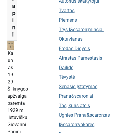
Autorius skaitytojui
a
Tvartas
p
i
Piemens
n
Trys I&scaron;minčiai
i
Oktavianas
Erodas Didysis
Ka
Atrastas Pamestasis
un
Dailidė
as
19
Tėvystė
29
Senasis Įstatymas
Ši knygos
Prana&scaron;ai
apžvalga
paremta
Tas, kuris ateis
1929 m.
Ugnies Prana&scaron;as
lietuvišku
I&scaron;vakarės
Giovanni
Papini