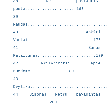
38. Ne paslaptis:
Mammona
ir pasaulio
poetas....................166
karaliais:
39.
Autorius
Raugas.................................
negailestin
gai smerkia
40. Ankšti
turtą ir
Vartai...........................175
valdžią.
41. Sūnus
Turtuolis
yra „kalinys
Palaidūnas........................179
savo paties
42. Prilyginimai apie
prigimties
nuodėmę...............189
neišnaudot
ame
43.
kalėjime“ ,
Dvylika................................
o
44. Simonas Petru pavadintas
tarnavimas
pinigui
...............200
(Mammon