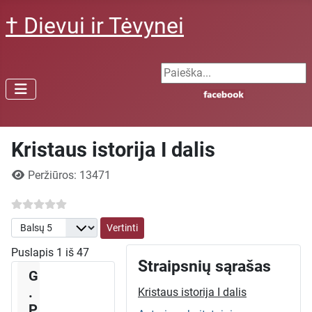
† Dievui ir Tėvynei
Search ...
Kristaus istorija I dalis
Išsami informacija
Peržiūros: 13471
Prašome įvertinti
Puslapis 1 iš 47
Straipsnių sąrašas
G
.
Kristaus istorija I dalis
P