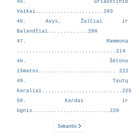
45. Griaustinio
ai) yra
Vaikai......................203
nesuderina
mas su
46. Avys, Žalčiai ir
tarnavimu
Balandžiai.............208
Dievui.
47. Mammona
Pasaulio
karaliai,
................................214
tokie kaip
48. Šėtono
Augustas ir
išmatos......................... 222
Erodas,
vaizduoja
49. Tautų
mi kaip
Karaliai..........................225
žiaurūs
50. Kardas ir
nusikaltėlia
i, kurių
Ugnis.........................228
valdžią
sugriaus
Sekantis
Kristaus