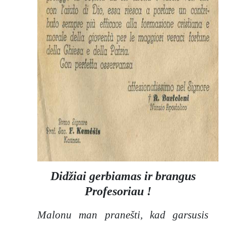
dvelkia
„supelėjusi
u koktumu“
ir atstumia
šiuolaikinį
skaitytoją.
Papini
siekia
parašyti
„gyvą
knygą“ apie
„gyvą
Kristų“ ,
skirtą
Didžiai gerbiamas ir brangus
pasauliečia
Profesoriau !
ms, ypač
tiems, kurie
Malonu man pranešti, kad garsusis
yra nutolę