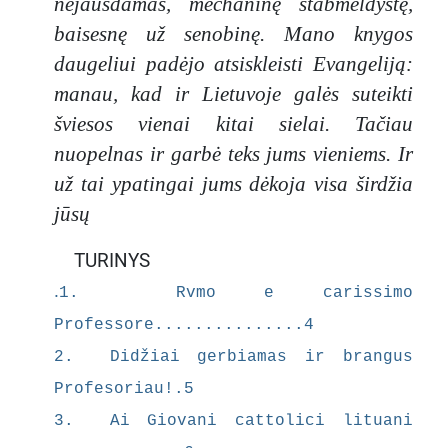
nejausdamas, mechaninę stabmeldystę,
gyvulių
baisesnę už senobinę. Mano knygos
kalėjimas
– metafora
daugeliui padėjo atsiskleisti Evangeliją:
pasauliui,
manau, kad ir Lietuvoje galės suteikti
kuriame
šviesos vienai kitai sielai. Tačiau
žmonės
nuopelnas ir garbė teks jums vieniems. Ir
„nardosi
dumbluose
už tai ypatingai jums dėkoja visa širdžia
“.
jūsų
Pinigai yra
pasmerkti
TURINYS
kaip
.
1. Rvmo e carissimo
„Šėtono
supuvusios
Professore...............4
išmatos“ ,
2. Didžiai gerbiamas ir brangus
o Jėzus,
Profesoriau!.5
pasak
autoriaus,
3. Ai Giovani cattolici lituani
niekada