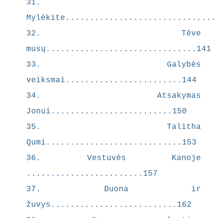
pristatoma
31.
s kaip pati
Mylėkite...............................
krikščionyb
32. Tėve
ės šerdis ir
didžiausias
musų...............................141
iššūkis
33. Galybės
žmogiškaja
veiksmai........................144
i prigimčiai.
Papini
34. Atsakymas
teigia, kad
Jonui.........................150
ši meilė yra
35. Talitha
vienintelis
kelias
Qumi............................153
panaikinti
36. Vestuvės Kanoje
neapykant
........................157
ą ir pasiekti
tikrąją
37. Duona ir
laimę.
žuvys..........................162
Kova su