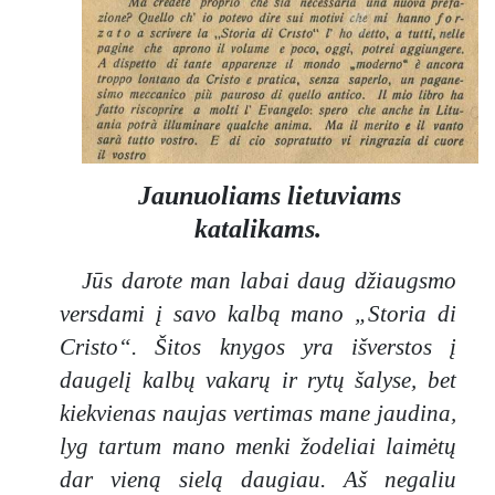
tekstas. Jis
pats
pripažįsta,
kad
Kristaus
istorijos
negalima
Jaunuoliams lietuviams
papasakoti
katalikams.
ramiu ir
lygiu
Jūs darote man labai daug džiaugsmo
stiliumi,
versdami į savo kalbą mano „Storia di
nes tai
„tokia
Cristo“. Šitos knygos yra išverstos į
drama ir
daugelį kalbų vakarų ir rytų šalyse, bet
tokia
kiekvienas naujas vertimas mane jaudina,
poema“,
lyg tartum mano menki žodeliai laimėtų
kuri
reikalauja
dar vieną sielą daugiau. Aš negaliu