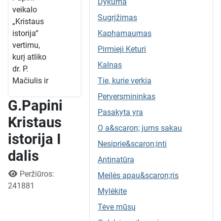
Dykuma
veikalo
Sugrįžimas
„Kristaus
Kapharnaumas
istorija“
vertimu,
Pirmieji Keturi
kurį atliko
Kalnas
dr. P.
Tie, kurie verkia
Mačiulis ir
išleido
Perversmininkas
G.Papini
„Žinijos“
Pasakyta yra
bendrovė.
Kristaus
O a&scaron; jums sakau
Knygos
istorija I
„Kristaus
Nesiprie&scaron;inti
istorija Id.“
dalis
Antinatūra
(Giovanni
Išsami informacija
Peržiūros:
Meilės apau&scaron;ris
Papini)
241881
apžvalga
Mylėkite
Giovanni
Tėve mūsų
Papini