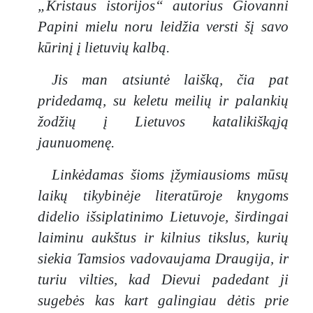
nuo
„Kristaus isto
rijos“ autorius Giovanni
tikėjimo
Papini mielu noru leidžia versti šį savo
arba jį
kūrinį į lietuvių kalbą.
praradę.
Tai nėra
Jis man atsiuntė laišką, čia pat
„istoriškai
pridedamą, su keletu meilių ir palankių
moksliškas
žodžių į Lietuvos katalikiškąją
“ veikalas ;
autorius
jaunuomenę.
atvirai
prisipažįsta
Linkėdamas šioms įžymiausioms mūsų
, kad
laikų tiky
binėje literatūroje knygoms
rėmėsi
didelio išsiplatinimo Lietuvoje, širdingai
beveik
laiminu aukštus ir kilnius tikslus, kurių
išimtinai
keturiomis
siekia Tamsios vadovaujama Draugija, ir
Evangelijo
turiu vilties, kad Dievui padedant ji
mis, kurias,
sugebės kas kart galingiau dėtis prie
jo