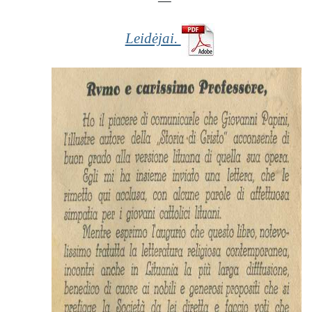
—
sausą,
kritišką
Leidėjai.
mokslinink
ų požiūrį,
kurie, jo
manymu,
siekia Jėzų
paversti
mitu arba
sumažinti
iki
paprasto
žmogaus ,
tiek ir
dvasininkų
rašytas
knygas,
kurios
dažnai