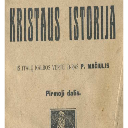
gyvenimo
prasmės“.
Autoriaus
tikslas ir
epochos
kritika
Savo
įžangoje
„Autorius
skaitytojui“
Papini
išdėsto
savo
motyvus ir
griežtai
kritikuoja
modernųjį
pasaulį. Jo