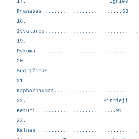
17. Ugnies
inkas:
Jėzus
Pranašas..........................63
vaizduoja
18.
mas kaip
Išvakarės..............................
„didžiausia
s senų
19.
tiesų
Dykuma.................................
Perversmin
20.
inkas“,
atėjęs
Sugrįžimas.............................
apversti
21.
visų
Kapharnaumas...........................
žmogiškųjų
vertybių.
22. Pirmieji
Pamokslas
Keturi..........................91
ant kalno
23.
tampa
manifestu,
Kalnas.................................
kur