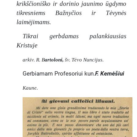
krikščioniško ir dorinio jaunimo ūgdymo
įsitikinimu,
reikia
tikresniems Bažnyčios ir Tėvynės
priimti
laimėjimams.
visiškai
arba
Tikrai gerbdamas palankiausias
atmesti.
Kristuje
Stilius ir
metodas
arkiv. R. B
artoloni,
šv. Tėvo Nuncijus.
Papini
stilius yra
Gerbiamam Profesoriui kun.
F. Kemėšiui
išskirtinis –
tai ne
Kaune.
neutralus
pasakojim
as, o
retorikos ir
poetinių
vaizdų
kupinas