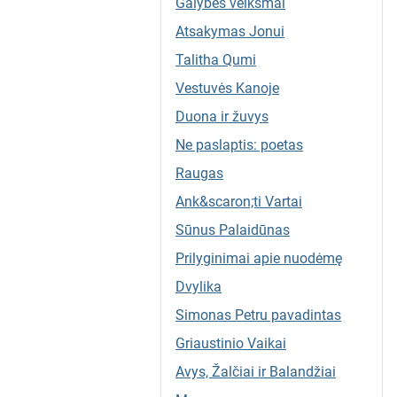
Galybės veiksmai
„Kristaus
istorija“ (it.
Atsakymas Jonui
Storia di
Talitha Qumi
Cristo),
Vestuvės Kanoje
kurios
pirmoji
Duona ir žuvys
dalis
Ne paslaptis: poetas
lietuviškai
Raugas
pasirodė
1929
Ank&scaron;ti Vartai
metais, yra
Sūnus Palaidūnas
ne tradicinė
Prilyginimai apie nuodėmę
biografija,
o ugningas,
Dvylika
poetiškas ir
Simonas Petru pavadintas
giliai
Griaustinio Vaikai
asmeniška
s
Avys, Žalčiai ir Balandžiai
Naujosios