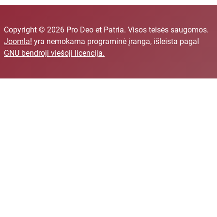
Karalystė.
Asmeninė
autoriaus
Copyright © 2026 Pro Deo et Patria. Visos teisės saugomos.
kelionė:
Joomla!
yra nemokama programinė įranga, išleista pagal
Knyga yra
GNU bendroji viešoji licencija.
ir paties
Papini
dvasinės
kelionės
liudijimas.
Jis
prisipažįsta
anksčiau
rašęs
knygą apie
„žmogų,
norėjusio
vieną laiką
tapti Dievu“