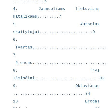
.............6
savo
4. Jaunuoliams lietuviams
rankomis
nelietė
katalikams.........7
monetos.
5. Autorius
Mokinių
skaitytojui......................9
portretai
piešiami su
6.
neslepiamu
Tvartas...............................
žmogišku
7.
mu,
atskleidžia
Piemens...............................
nt jų
8. Trys
silpnybes,
Išminčiai...........................32
nesupratin
gumą ir
9. Oktavianas
bailumą,
..............................34
taip
10. Erodas
pabrėžiant