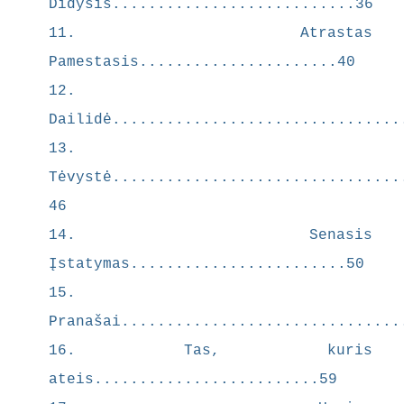
Mokytojo
Didysis...........................36
vienatvę ir
11. Atrastas
kančią.
Pamestasis......................40
Pagrindinė
s temos ir
12.
interpretac
Dailidė................................
ijos
13.
Knygoje
ryškėja
Tėvystė................................
kelios
46
pagrindinė
14. Senasis
s temos,
atspindinči
Įstatymas........................50
os radikalią
15.
Papini
Pranašai...............................
Kristaus
viziją:
16. Tas, kuris
Kristus –
ateis.........................59
Perversmin