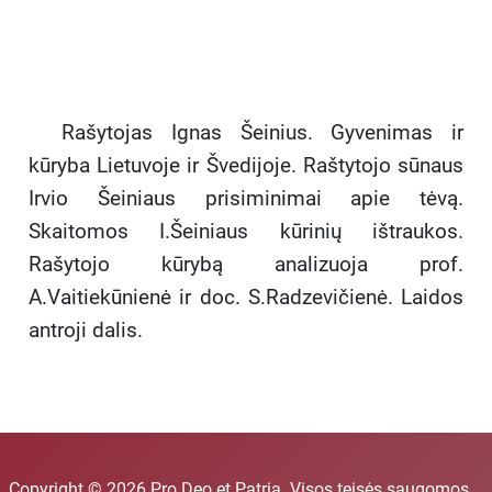
Rašytojas Ignas Šeinius. Gyvenimas ir
kūryba Lietuvoje ir Švedijoje. Raštytojo sūnaus
Irvio Šeiniaus prisiminimai apie tėvą.
Skaitomos I.Šeiniaus kūrinių ištraukos.
Rašytojo kūrybą analizuoja prof.
A.Vaitiekūnienė ir doc. S.Radzevičienė. Laidos
antroji dalis.
Copyright © 2026 Pro Deo et Patria. Visos teisės saugomos.