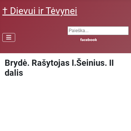
† Dievui ir Tėvynei
Search ...
Brydė. Rašytojas I.Šeinius. II
dalis