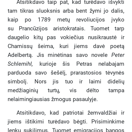
Atsitikdavo taip pat, kad turėdavo išvykti
tam tikras sluoksnis arba bent žymi jo dalis,
kaip po 1789 metų revoliucijos įvyko
su Prancūzijos aristokratais. Tuomet tarp
daugelio kitų pas vokiečius nusikraustė ir
Chamissų šeima, kuri jiems davė poetą
Adelbertą. Jis minėtinas savo novele
Peter
Schlemihl,
kurioje šis Petras nelabajam
parduoda savo šešėlį, prarastosios tėvynės
simbolį. Nors jis tuo ir laimi didelių
medžiaginių turtų, vis dėlto tampa
nelaimingiausias žmogus pasaulyje.
Atsitikdavo, kad patriotai žemvaldžiai ir
jiems ištikimi turėdavo bėgti. Prisiminkime
lenkų sukilimus. Tuomet emigracijos bangos