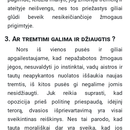
ateityje neišvengs, nes tos priežastys giliai
glūdi beveik nesikeičiančioje žmogaus
prigimtyje.
3. Ar
tremtimi galima ir džiaugtis ?
Nors iš vienos pusės ir giliai
apgailestaujame, kad nepažabotos žmogaus
jėgos, nesuvaldyti jo instinktai, vadų aistros ir
tautų neapykantos nuolatos iššaukia naujas
tremtis, iš kitos pusės gi negalime jomis
nesidžiaugti. Juk reikia suprasti, kad
opozicija prieš politinę priespaudą, idėjinį
terorą, dvasios išprievartavimą yra visai
sveikintinas reiškinys. Nes tai parodo, kad
tauta morališkai dar yra sveika, kad jos