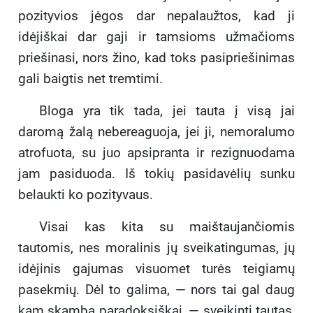
pozityvios jėgos dar nepalaužtos, kad ji
idėjiškai dar gaji ir tamsioms užmačioms
priešinasi, nors žino, kad toks pasipriešinimas
gali baigtis net tremtimi.
Bloga yra tik tada, jei tauta į visą jai
daromą žalą nebereaguoja, jei ji, nemoralumo
atrofuota, su juo apsipranta ir rezignuodama
jam pasiduoda. Iš tokių pasidavėlių sunku
belaukti ko pozityvaus.
Visai kas kita su maištaujančiomis
tautomis, nes moralinis jų sveikatingumas, jų
idėjinis gajumas visuomet turės teigiamų
pasekmių. Dėl to galima, — nors tai gal daug
kam skamba paradoksiškai, — sveikinti tautas,