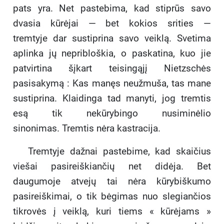
pats yra. Net pastebima, kad stiprūs savo
dvasia kūrėjai — bet kokios srities —
tremtyje dar sustiprina savo veiklą. Svetima
aplinka jų nepribloškia, o paskatina, kuo jie
patvirtina šįkart teisingąjį Nietzschės
pasisakymą : Kas manęs neužmuša, tas mane
sustiprina. Klaidinga tad manyti, jog tremtis
esą tik nekūrybingo nusiminėlio
sinonimas. Tremtis nėra kastracija.
Tremtyje dažnai pastebime, kad skaičius
viešai pasireiškiančių net didėja. Bet
daugumoje atvejų tai nėra kūrybiškumo
pasireiškimai, o tik bėgimas nuo slegiančios
tikrovės į veiklą, kuri tiems « kūrėjams »