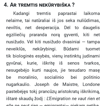
4. Ar
tremtis nekūrybiška ?
Kadangi tremtis paprastai laikoma
nelaime, tai natūraliai iš jos seka nuliūdimas,
neviltis, net desperacija. Dėl to daugelis
egziliečių praranda norą gyventi, kiti net
nusižudo. Vėl kiti nusižudo dvasiniai — tampa
neveiklūs, nekūrybingi. Būdami tuomet
tik biologinės esybės, vienų instinktų judinami
gyvūnai, kurie, iškritę iš senos tvarkos,
nesugebėjo kurti naujos, jie tesudaro masę
be moralinio, socialinio bei politinio
nugarkaulio. Joseph de Maistre, Londone
pastebėjęs tokį prancūzų aristokratų iškrikimą,
ištarė skaudų žodį :
L’Emigration ne vaut rien et
elle ne peut rien
— emigrantai— niekam netikę.