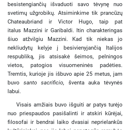
besistengiančių išvaduoti savo tėvynę nuo
svetimų užgrobikų. Atsiminkime tik prancūzų
Chateaubriand ir Victor Hugo, taip pat
italus Mazzini ir Garibaldi. Itin charakteringas
šiuo atžvilgiu Mazzini. Kad tik niekas jo
nekliudytų kelyje į besivienyjančią Italijos
respubliką, jis atsisakė šeimos, pelningos
vietos, patogios visuomeninės padėties.
Tremtis, kurioje jis išbuvo apie 25 metus, jam
buvo
santo sacrificio,
šventa auka tėvynės
labui.
Visais amžiais buvo išguiti ar patys turėjo
nuo priespaudos pasišalinti ir atskiri kūrėjai,
filosofai ir bendrai laiko dvasiai neprielankūs