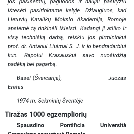
jos pasisemtų, paguodos ir naujai pasiryžtu
ištesėti pasirinktame kelyje. Džiaugiuos, kad
Lietuvių Katalikų Mokslo Akademija, Romoje
apsiėmė tą rinkinėli išleisti. Kadangi ji atliko ir
visą technišką darbą, reiškiu jos pirmininkui
prof. dr. Antanui Liuimai S. J. ir jo bendradarbiui
kun. Rapolui Krasauskui savo nuoširdžią
padėką bei pagarbą.
Basel
(
Šveicarija), Juozas
Eretas
1974 m. Sekminių Šventėje
Tiražas 1000 egzempliorių
Spausdino Pontificia Università