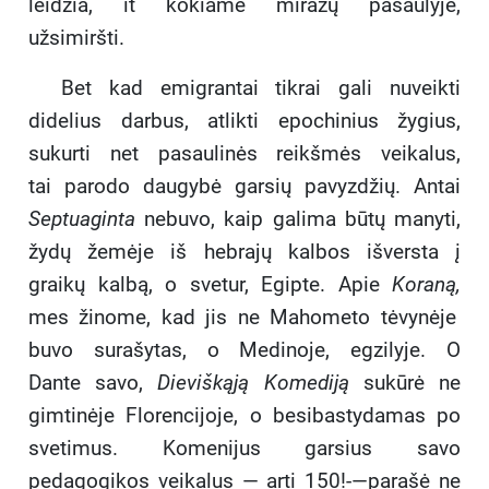
leidžia, it kokiame miražų pasaulyje,
užsimiršti.
Bet kad emigrantai tikrai gali nuveikti
didelius darbus, atlikti epochinius žygius,
sukurti net pasaulinės reikšmės veikalus,
tai parodo daugybė garsių pavyzdžių. Antai
Septuaginta
nebuvo, kaip galima būtų manyti,
žydų žemėje iš hebrajų kalbos išversta į
graikų kalbą, o svetur, Egipte. Apie
Koraną,
mes žinome, kad jis ne Mahometo tėvynėje
buvo surašytas, o Medinoje, egzilyje. O
Dante savo,
Dieviškąją Komediją
sukūrė ne
gimtinėje Florencijoje, o besibastydamas po
svetimus. Komenijus garsius savo
pedagogikos veikalus — arti 150!-—parašė ne