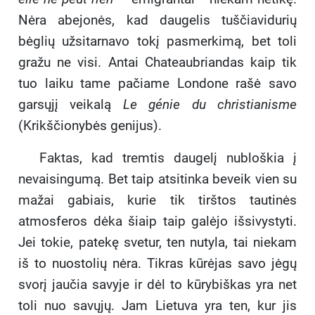
Nėra abejonės, kad daugelis tuščiavidurių
bėglių užsitarnavo tokį pasmerkimą, bet toli
gražu ne visi. Antai Chateaubriandas kaip tik
tuo laiku tame pačiame Londone rašė savo
garsųjį veikalą
Le génie du christianisme
(Krikščionybės genijus).
Faktas, kad tremtis daugelį nubloškia į
nevaisingumą. Bet taip atsitinka beveik vien su
mažai gabiais, kurie tik tirštos tautinės
atmosferos dėka šiaip taip galėjo išsivystyti.
Jei tokie, patekę svetur, ten nutyla, tai niekam
iš to nuostolių nėra. Tikras kūrėjas savo jėgų
svorį jaučia savyje ir dėl to kūrybiškas yra net
toli nuo savųjų. Jam Lietuva yra ten, kur jis