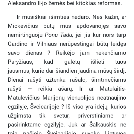
Aleksandro II-jo žemės bei kitokias reformas.
Ir mūsiškiai išimties nedaro. Nes kažin, ar
Mickevičius būtų mus apdovanojęs savo
nemirtinguoju
Ponu Tadu,
jei jis kur nors tarp
Gardino ir Vilniaus nerūpestingai būtų leidęs
savo dienas ? Reikėjo jam nekenčiamo
Paryžiaus, kad galėtų išlieti tuos
jausmus, kurie dar šiandien jaudina mūsų širdį.
Dienai rašyti užtenka rašalo, šimtmečiams
rašyti — reikia ašarų. Ir ar Matulaitis-
Matulevičius Marijonų vienuolijos neatnaujino
egzilyje, Šveicarijoje ? Iš viso yra idėjų, kurios
užgimsta tik svetur, priverstiniame ar
pasirinktame egzilyje. Juk ar Šalkauskis ne
toje pačioje Šveicarijoje suvokė Lietuvos