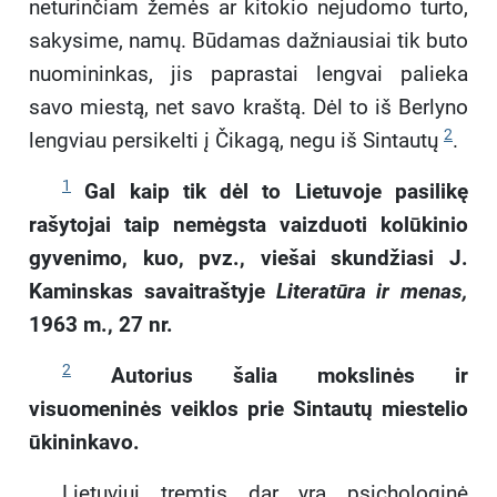
neturinčiam žemės ar kitokio nejudomo turto,
sakysime, namų. Būdamas dažniausiai tik buto
nuomininkas, jis paprastai lengvai palieka
savo miestą, net savo kraštą. Dėl to iš Berlyno
2
lengviau persikelti į Čikagą, negu iš Sintautų
.
1
Gal kaip tik dėl to Lietuvoje pasilikę
rašytojai taip nemėgsta vaizduoti kolūkinio
gyvenimo, kuo, pvz., viešai skundžiasi J.
Kaminskas savaitraštyje
Literatūra ir menas,
1963 m., 27 nr.
2
Autorius šalia mokslinės ir
visuomeninės veiklos prie Sintautų miestelio
ūkininkavo.
Lietuviui tremtis dar yra psichologinė