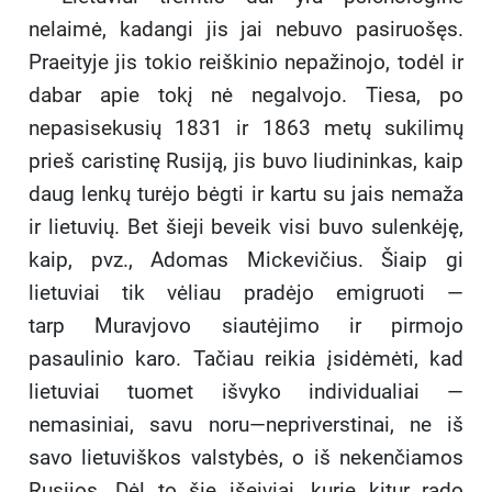
nelaimė, kadangi jis jai nebuvo pasiruošęs.
Praeityje jis tokio reiškinio nepažinojo, todėl ir
dabar apie tokį nė negalvojo. Tiesa, po
nepasisekusių 1831 ir 1863 metų sukilimų
prieš caristinę Rusiją, jis buvo liudininkas, kaip
daug lenkų turėjo bėgti ir kartu su jais nemaža
ir lietuvių. Bet šieji beveik visi buvo sulenkėję,
kaip, pvz., Adomas Mickevičius. Šiaip gi
lietuviai tik vėliau pradėjo emigruoti —
tarp Muravjovo siautėjimo ir pirmojo
pasaulinio karo. Tačiau reikia įsidėmėti, kad
lietuviai tuomet išvyko individualiai —
nemasiniai, savu noru—nepriverstinai, ne iš
savo lietuviškos valstybės, o iš nekenčiamos
Rusijos. Dėl to šie išeiviai, kurie kitur rado