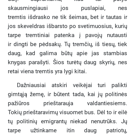
skausmingiausi jos puslapiai, nes
tremtis išdrasko ne tik šeimas, bet ir tautas ir
jos skeveldras išbarsto po svetimuosius, kurių
tarpe tremtiniai patenka į pavojų nutausti
ir dingti be pėdsakų. Tų tremčių, iš tiesų, tiek
daug, kad galima būtų apie jas stambias
knygas parašyti. Šios turėtų daug skyrių, nes
retai viena tremtis yra lygi kitai.
Dažniausiai atskiri veikėjai turi palikti
gimtąją žemę, ir būtent tada, kai jų politinės
pažiūros prieštarauja valdantiesiems.
Tokių prieštaravimų visuomet bus. Dėl to ir eilė
tų politinių emigrantų niekad nenutrūks. Jų
tarpe užtinkame itin daug patriotų,