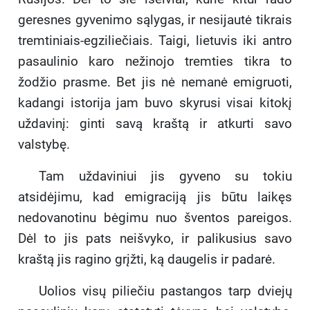
geresnes gyvenimo sąlygas, ir nesijautė tikrais
tremtiniais-egziliečiais. Taigi, lietuvis iki antro
pasaulinio karo nežinojo tremties tikra to
žodžio prasme. Bet jis nė nemanė emigruoti,
kadangi istorija jam buvo skyrusi visai kitokį
uždavinį: ginti savą kraštą ir atkurti savo
valstybę.
Tam uždaviniui jis gyveno su tokiu
atsidėjimu, kad emigraciją jis būtu laikęs
nedovanotinu bėgimu nuo šventos pareigos.
Dėl to jis pats neišvyko, ir palikusius savo
kraštą jis ragino grįžti, ką daugelis ir padarė.
Uolios visų piliečiu pastangos tarp dviejų