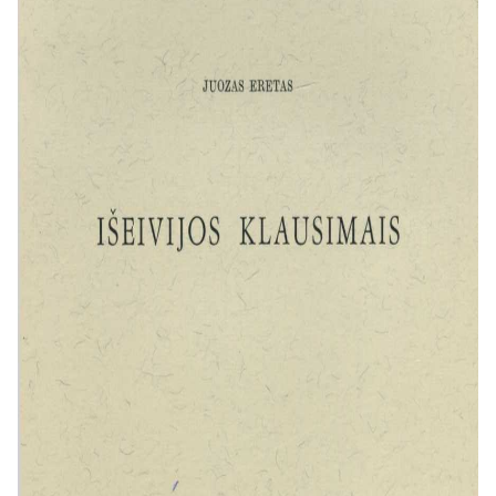
II dalis: Tremties lietuvis idėjų
kūryboje.
Čia nagrinėjamas
išeivijos intelektualinis
vaidmuo. Eretas kritiškai vertina
sovietų primestą dialektinį
materializmą (diahistomatą),
Vakarų pasaulyje paplitusį
humanizmą ir pragmatizmą,
ieškodamas tvirto idėjinio
pagrindo lietuvių kultūrinei
kūrybai. Jis siūlo išeitį –
krikščioniškąjį humanizmą
,
kuris sujungtų tautines ir
universalias vertybes.
III dalis: Mažosios tautos bei
valstybės ir jų reikšmė Europai.
Ši dalis – tai plati Europos
civilizacijos apžvalga, kurioje
autorius argumentuotai gina