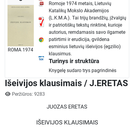
Romoje 1974 metais, Lietuvių
Katalikų Mokslo Akademijos
(L.K.M.A.). Tai trijų brandžių, įžvalgių
ir patriotiškų tekstų rinktinė, kurioje
autorius, remdamasis savo ilgamete
patirtimi ir erudicija, gvildena
esminius lietuvių išeivijos (egzilio)
ROMA 1974
klausimus.
Turinys ir struktūra
Knygelę sudaro trys pagrindinės
dalys, kurių kiekviena skirta vis
Išeivijos klausimais / J.ERETAS
kitam išeivijos problematikos
aspektui. Autorius analizuoja
Išsami informacija
Peržiūros: 9283
tremties reiškinį istoriniu,
JUOZAS ERETAS
psichologiniu ir kultūriniu požiūriu,
ieškodamas atsakymų į skaudžius,
bet neišvengiamus klausimus.
IŠEIVIJOS KLAUSIMAIS
I dalis: Tremtis – prakeikimas