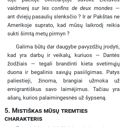
vaidmenį
sur les confins de deux mondes
—
ant dviejų pasaulių slenksčio ? Ir ar Pakštas ne
Amerikoje suprato, kad mūsų laikrodį reikia
sukti šimtą metų pirmyn ?
Galima būtų dar daugybe pavyzdžių įrodyti,
kad yra darbų ir veikalų, kuriuos — Dantės
žodžiais — tegali brandinti kieta svetimųjų
duona ir begalinis savųjų pasiilgimas. Patys
paliestieji, žinoma, brangiai užmoka už
emigrantiškus savo laimėjimus. Tačiau yra
ašarų, kurios palaimingesnės už šypseną.
5. Mistiškas mūsų tremties
charakteris