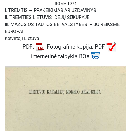
ar uždavinys?
Šioje dalyje
ROMA 1974
Eretas svarsto pačią tremties
I.
TREMTIS — PRAKEIKIMAS AR UŽDAVINYS
prigimtį. Jis analizuoja, kodėl
II.
TREMTIES LIETUVIS IDĖJŲ SŪKURYJE
atsiskyrimas nuo tėvynės
III.
MAŽOSIOS TAUTOS BEI VALSTYBĖS IR JU REIKŠMĖ
lietuviui yra ypač skaudus,
EUROPAI
pateikia platų istorinių tremčių
Ketvirtoji Lietuva
kontekstą (nuo žydų iki airių ir
PDF:
Fotografinė kopija: PDF
armėnų) ir kelia esminį
internetinė talpykla BOX
klausimą: ar tremtis yra tik
pasyvi kančia, ar ji gali tapti
aktyvia, kūrybiška misija?
Autorius teigia, kad tremtis, nors
ir skaudi, nėra prakeiksmas, o
Apvaizdos skirta užduotis –
išsaugoti ir plėtoti tas vertybes,
kurių negalima laisvai puoselėti
okupuotoje tėvynėje. Ypatingas
dėmesys skiriamas gimtosios
kalbos išsaugojimo būtinybei.