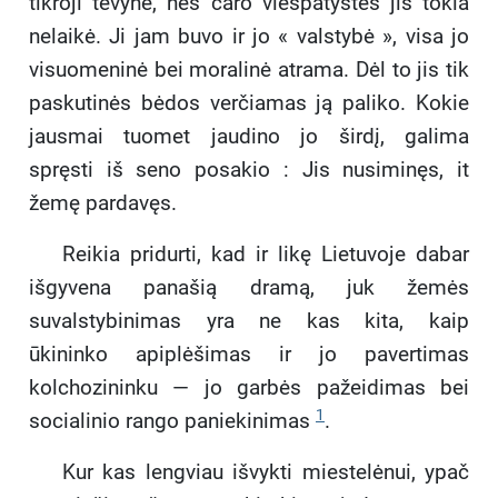
tikroji tėvynė, nes caro viešpatystės jis tokia
nelaikė. Ji jam buvo ir jo « valstybė », visa jo
visuomeninė bei moralinė atrama. Dėl to jis tik
paskutinės bėdos verčiamas ją paliko. Kokie
jausmai tuomet jaudino jo širdį, galima
spręsti iš seno posakio : Jis nusiminęs, it
žemę pardavęs.
Reikia pridurti, kad ir likę Lietuvoje dabar
išgyvena panašią dramą, juk žemės
suvalstybinimas yra ne kas kita, kaip
ūkininko apiplėšimas ir jo pavertimas
kolchozininku — jo garbės pažeidimas bei
1
socialinio rango paniekinimas
.
Kur kas lengviau išvykti miestelėnui, ypač