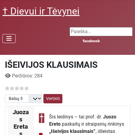
† Dievui ir Tėvynei
Search ...
IŠEIVIJOS KLAUSIMAIS
Išsami informacija
Peržiūros: 284
Prašome įvertinti
Juoza
Šis leidinys – tai prof. dr.
Juozo
s
Ereto
paskaitų ir straipsnių rinkinys
Ereta
„Išeivijos klausimais“
, išleistas
s