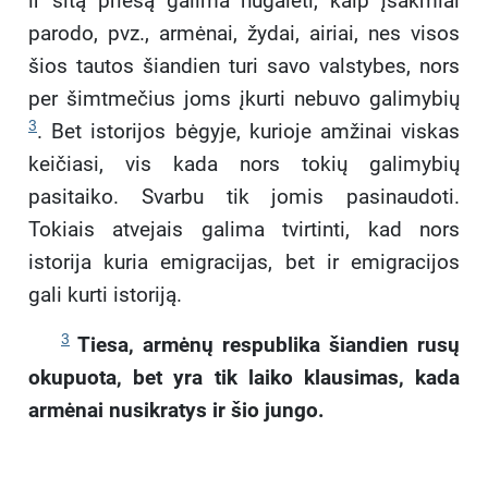
ir šitą priešą galima nugalėti, kaip įsakmiai
parodo, pvz., armėnai, žydai, airiai, nes visos
šios tautos šiandien turi savo valstybes, nors
per šimtmečius joms įkurti nebuvo galimybių
3
. Bet istorijos bėgyje, kurioje amžinai viskas
keičiasi, vis kada nors tokių galimybių
pasitaiko. Svarbu tik jomis pasinaudoti.
Tokiais atvejais galima tvirtinti, kad nors
istorija kuria emigracijas, bet ir emigracijos
gali kurti istoriją.
3
Tiesa, armėnų respublika šiandien rusų
okupuota, bet yra tik laiko klausimas, kada
armėnai nusikratys ir šio jungo.