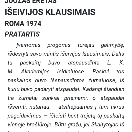
JUOZAS ERETAS
yra gilus ir įkvepiantis veikalas,
nepraradęs savo aktualumo ir
IŠEIVIJOS KLAUSIMAIS
šiandien. Tai ne tik istorinis
dokumentas, bet ir moralinis bei
ROMA 1974
intelektualinis kelrodis, skirtas
PRATARTIS
visiems, gyvenantiems toli nuo
tėvynės. Knyga moko, kad tremtis
Įvairiomis progomis turėjau galimybę,
gali tapti ne dvasinės mirties, o
išdėstyti savo mintis išeivijos klausimais. Dalis
kūrybinės galios šaltiniu, jei tik
tu paskaitų buvo atspausdinta L. K.
išeivija įsisąmonins savo istorinę
M. Akademijos leidiniuose. Paskui tos
misiją ir atsakomybę. Tai brandaus
mąstytojo ir didelio patrioto žodis,
paskaitos buvo išspausdintos žurnaluose, iš
skirtas stiprinti tautos dvasią pačiais
kuriu buvo padaryti atspaudai. Kadangi šiandien
sunkiausiais jos istorijos
tie žurnalai sunkiai prieinami, o atspaudai
momentais.
išsemti, nutariau
—
atsiliepdamas į tam tikrus
pageidavimus
—
išleisti bent trejetą tų paskaitų
vienoje brošiūroje. Būtu gražu, jei Skaitytojas iš