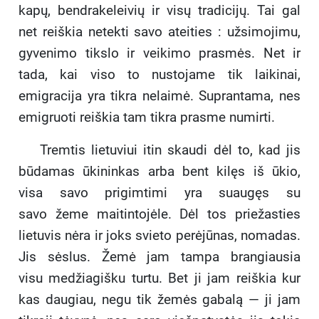
kapų, bendrakeleivių ir visų tradicijų. Tai gal
net reiškia netekti savo ateities : užsimojimu,
gyvenimo tikslo ir veikimo prasmės. Net ir
tada, kai viso to nustojame tik laikinai,
emigracija yra tikra nelaimė. Suprantama, nes
emigruoti reiškia tam tikra prasme numirti.
Tremtis lietuviui itin skaudi dėl to, kad jis
būdamas ūkininkas arba bent kilęs iš ūkio,
visa savo prigimtimi yra suaugęs su
savo žeme maitintojėle. Dėl tos priežasties
lietuvis nėra ir joks svieto perėjūnas, nomadas.
Jis sėslus. Žemė jam tampa brangiausia
visu medžiagišku turtu. Bet ji jam reiškia kur
kas daugiau, negu tik žemės gabalą — ji jam