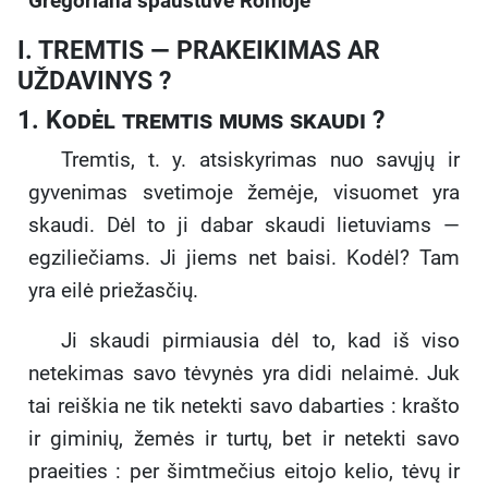
Gregoriana spaustuvė Romoje
I. TREMTIS — PRAKEIKIMAS AR
UŽDAVINYS ?
1.
Kodėl
tremtis mums skaudi ?
Tremtis, t. y. atsiskyrimas nuo savųjų ir
gyvenimas svetimoje žemėje, visuomet yra
skaudi. Dėl to ji dabar skaudi lietuviams —
egziliečiams. Ji jiems net baisi. Kodėl? Tam
yra eilė priežasčių.
Ji skaudi pirmiausia dėl to, kad iš viso
netekimas savo tėvynės yra didi nelaimė. Juk
tai reiškia ne tik netekti savo dabarties : krašto
ir giminių, žemės ir turtų, bet ir netekti savo
praeities : per šimtmečius eitojo kelio, tėvų ir