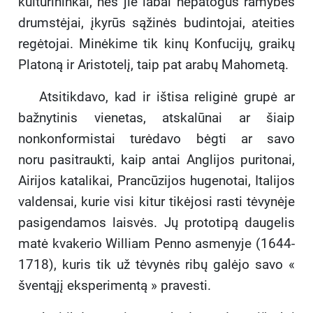
kultūrininkai, nes jie labai nepatogūs ramybės
drumstėjai, įkyrūs sąžinės budintojai, ateities
regėtojai. Minėkime tik kinų Konfucijų, graikų
Platoną ir Aristotelį, taip pat arabų Mahometą.
Atsitikdavo, kad ir ištisa religinė grupė ar
bažnytinis vienetas, atskalūnai ar šiaip
nonkonformistai turėdavo bėgti ar savo
noru pasitraukti, kaip antai Anglijos puritonai,
Airijos katalikai, Prancūzijos hugenotai, Italijos
valdensai, kurie visi kitur tikėjosi rasti tėvynėje
pasigendamos laisvės. Jų prototipą daugelis
matė kvakerio William Penno asmenyje (1644-
1718), kuris tik už tėvynės ribų galėjo savo «
šventąjį eksperimentą » pravesti.