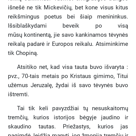
išnešė ne tik Mickevičių, bet kone visus kitus
reikšmingus poetus bei šiaip menininkus.
Išsiblaškydami beveik po visą
mūsų kontinentą, jie savo kankinamos tėvynės
reikalą padarė ir Europos reikalu. Atsiminkime
tik Chopiną.
Atsitiko net, kad visa tauta buvo išvaryta :
pvz., 70-tais metais po Kristaus gimimo, Titui
užėmus Jeruzalę, žydai iš savo tėvynės buvo
ištremti.
Tai tik keli pavyzdžiai tų nesuskaitomų
tremčių, kurios istorijos bėgyje jaudino ir
skaudino tautas. Priežastys, kurios jas
pagimdė, leidžia manyti, jog žmonija tremčių ir