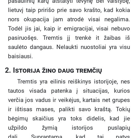
pasaulinių karų atstatyti tėvynę bei valstybę,
lietuvį taip pririšo prie savo krašto, kad kokia
nors okupacija jam atrodė visai negalima.
Todėl jis jai, kaip ir emigracijai, visai nebuvo
pasiruošęs. Tremtis jį trenkė it žaibas iš
saulėto dangaus. Nelaukti nuostoliai yra visu
baisiausi.
2. Istorija žino daug tremčių
Tremtis yra eilinis reiškinys istorijoje, nes
tautos visada patenka į situacijas, kurios
verčia jos vadus ir veikėjus, kartais net grupes
ir ištisas mases, palikti savo kraštą. Tokių
bėgimų skaičius yra toks didelis, kad jie
užpildo žymią istorijos puslapių
dalį. Suprantama, kad tai patys