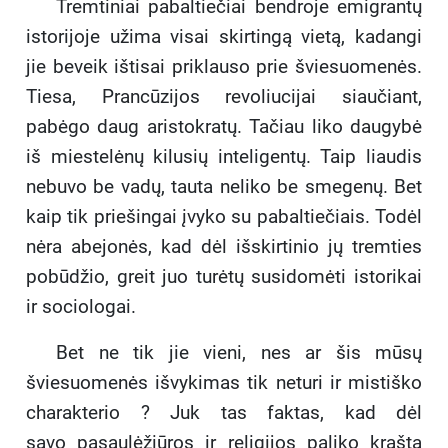
Tremtiniai pabaltiečiai bendroje emigrantų
istorijoje užima visai skirtingą vietą, kadangi
jie beveik ištisai priklauso prie šviesuomenės.
Tiesa, Prancūzijos revoliucijai siaučiant,
pabėgo daug aristokratų. Tačiau liko daugybė
iš miestelėnų kilusių inteligentų. Taip liaudis
nebuvo be vadų, tauta neliko be smegenų. Bet
kaip tik priešingai įvyko su pabaltiečiais. Todėl
nėra abejonės, kad dėl išskirtinio jų tremties
pobūdžio, greit juo turėtų susidomėti istorikai
ir sociologai.
Bet ne tik jie vieni, nes ar šis mūsų
šviesuomenės išvykimas tik neturi ir mistiško
charakterio ? Juk tas faktas, kad dėl
savo pasaulėžiūros ir religijos paliko kraštą