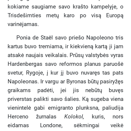
kokiame saugiame savo krašto kampelyje, o
Trisdešimties metų karo po visą Europą
varinėjamas.
Ponia de Staël savo priešo Napoleono tris
kartus buvo tremiama, ir kiekvieną kartą ji jam
atsakė naujais veikalais. Prūsų valstybės vyras
Hardenbergas savo reformos planus paruošė
svetur, Rygoje, į kur jį buvo nuvaręs tas pats
Napoleonas. Ir vargu ar Byronas būtų pasiryžęs
graikams padėti, jei jis nebūtų buvęs
priverstas palikti savo šalies. Ką sugeba viena
vienintelė gabi emigranto plunksna, paliudija
Herceno žurnalas
Kolokol,
kuris, nors
eidamas Londone, sėkmingai veikė