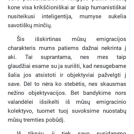
kone visa krikščioniškai ar šiaip humanistiškai
nusiteikusi inteligentija, mumyse sukelia
savotiškų minčių.
Šis išskirtinas mūsų emigracijos
charakteris mums patiems dažnai nekrinta į
aki. Tai suprantama, nes mes taip
glaudžiai esame su ja surišti, kad nesugebame
šalia jos atsistoti ir objektyviai pažvelgti į
save. Dėl to nėra ko stebėtis, nes skausmas
nežino objektyvacijos. Bet bandykime nors
valandėlei išsikelti iš mūsų emigracinio
kolektyvo, tuomet tuoj suvoksime nuostabų
mūsų tremties pobūdį.
Iš tikrųjų, ji tiek savo susidarymo