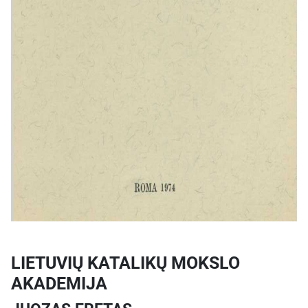
mažųjų tautų ir valstybių
reikšmę. Jis teigia, kad būtent
mažosios, o ne didžiosios
tautos, yra tikrosios kultūros
kūrėjos ir laisvės sergėtojos.
Eretas aprašo unikalias Europos
gamtines sąlygas, kurios leido
susiformuoti mažoms, bet
gyvybingoms tautinėms
bendruomenėms. Pabaigoje jis
brėžia ir „Ketvirtosios Lietuvos“
viziją – laisvos, demokratinės,
federaciniais ryšiais su
kaimynais susietos valstybės
projektą.
LIETUVIŲ KATALIKŲ MOKSLO
Reikšmė
AKADEMIJA
Juozo Ereto „Išeivijos klausimais“