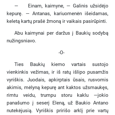
— Einam, kaimyne, — Galinis užsidėjo
kepurę. — Antanas, kariuomenėn išeidamas,
keletą kartų prašė žmoną ir vaikais pasirūpinti.
Abu kaimynai per daržus į Baukių sodybą
nužingsniavo.
-O-
Ties Baukių kiemo vartais sustojo
vienkinkis vežimas, ir iš ratų išlipo pusamžis
vyriškis. Juodais, apkirptais ūsais, rusvomis
akimis, mėlyną kepurę ant kaktos užsmaukęs,
rimtu veidu, trumpu storu kaklu —jokio
panašumo į seserį Eleną, už Baukio Antano
nutekėjusią. Vyriškis pririšo arklį prie vartų