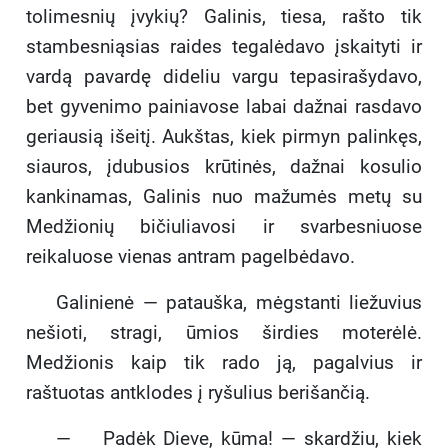
tolimesnių įvykių? Galinis, tiesa, rašto tik
stambesniąsias raides tegalėdavo įskaityti ir
vardą pavardę dideliu vargu tepasirašydavo,
bet gyvenimo painiavose labai dažnai rasdavo
geriausią išeitį. Aukštas, kiek pirmyn palinkęs,
siauros, įdubusios krūtinės, dažnai kosulio
kankinamas, Galinis nuo mažumės metų su
Medžionių bičiuliavosi ir svarbesniuose
reikaluose vienas antram pagelbėdavo.
Galinienė — patauška, mėgstanti liežuvius
nešioti, stragi, ūmios širdies moterėlė.
Medžionis kaip tik rado ją, pagalvius ir
raštuotas antklodes į ryšulius berišančią.
— Padėk Dieve, kūma! — skardžiu, kiek