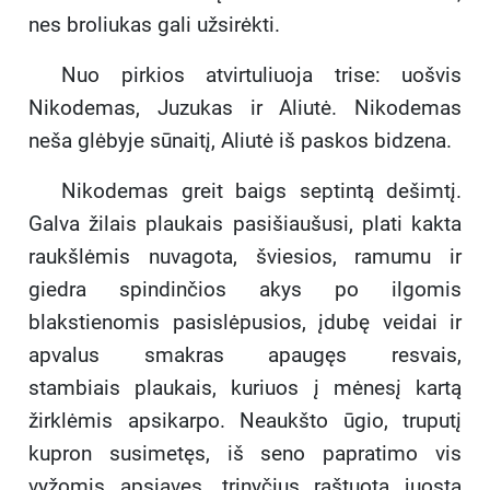
nes broliukas gali užsirėkti.
Nuo pirkios atvirtuliuoja trise: uošvis
Nikodemas, Juzukas ir Aliutė. Nikodemas
neša glėbyje sūnaitį, Aliutė iš paskos bidzena.
Nikodemas greit baigs septintą dešimtį.
Galva žilais plaukais pasišiaušusi, plati kakta
raukšlėmis nuvagota, šviesios, ramumu ir
giedra spindinčios akys po ilgomis
blakstienomis pasislėpusios, įdubę veidai ir
apvalus smakras apaugęs resvais,
stambiais plaukais, kuriuos į mėnesį kartą
žirklėmis apsikarpo. Neaukšto ūgio, truputį
kupron susimetęs, iš seno papratimo vis
vyžomis apsiavęs, trinyčius raštuota juosta