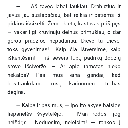
— Aš tavęs labai laukiau. Drabužius ir
javus jau suslapščiau, bet reikia ir patiems iš
pirkios išsikelti. Žemė kieta, kastuvas prišipęs
— vakar ligi kruvinųjų delnus primušiau, o dar
geros pradžios nepadariau. Dieve tu Dieve,
toks gyvenimas!.. Kaip čia ištversime, kaip
iškentėsim! — iš sesers lūpų padrikų žodžių
srovė išsiveržė. — Ar apie tamstas nieko
nekalba? Pas mus eina gandai, kad
besitraukdama rusų kariuomenė trobas
degins.
— Kalba ir pas mus, — Ipolito akyse baisios
liepsnelės švystelėjo. — Man rodos, jog
neišdrįs... Neduosim, neleisim! — rankos į