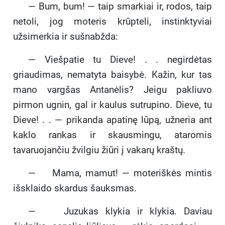
— Bum, bum! — taip smarkiai ir, rodos, taip
netoli, jog moteris krūpteli, instinktyviai
užsimerkia ir sušnabžda:
— Viešpatie tu Dieve! . . negirdėtas
griaudimas, nematyta baisybė. Kažin, kur tas
mano vargšas Antanėlis? Jeigu pakliuvo
pirmon ugnin, gal ir kaulus sutrupino. Dieve, tu
Dieve! . . — prikanda apatinę lūpą, užneria ant
kaklo rankas ir skausmingu, ataromis
tavaruojančiu žvilgiu žiūri į vakarų kraštų.
— Mama, mamut! — moteriškės mintis
išsklaido skardus šauksmas.
— Juzukas klykia ir klykia. Daviau