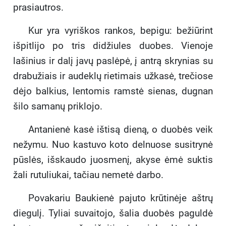
prasiautros.
Kur yra vyriškos rankos, bepigu: bežiūrint
išpitlijo po tris didžiules duobes. Vienoje
lašinius ir dalį javų paslėpė, į antrą skrynias su
drabužiais ir audeklų rietimais užkasė, trečiose
dėjo balkius, lentomis ramstė sienas, dugnan
šilo samanų priklojo.
Antanienė kasė ištisą dieną, o duobės veik
nežymu. Nuo kastuvo koto delnuose susitrynė
pūslės, išskaudo juosmenį, akyse ėmė suktis
žali rutuliukai, tačiau nemetė darbo.
Povakariu Baukienė pajuto krūtinėje aštrų
diegulį. Tyliai suvaitojo, šalia duobės paguldė