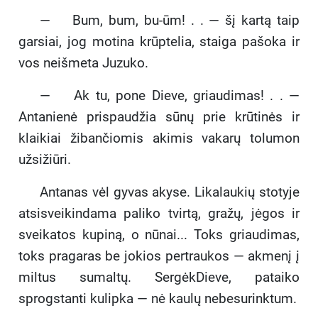
— Bum, bum, bu-ūm! . . — šį kartą taip
garsiai, jog motina krūptelia, staiga pašoka ir
vos neišmeta Juzuko.
— Ak tu, pone Dieve, griaudimas! . . —
Antanienė prispaudžia sūnų prie krūtinės ir
klaikiai žibančiomis akimis vakarų tolumon
užsižiūri.
Antanas vėl gyvas akyse. Likalaukių stotyje
atsisveikindama paliko tvirtą, gražų, jėgos ir
sveikatos kupiną, o nūnai... Toks griaudimas,
toks pragaras be jokios pertraukos — akmenį į
miltus sumaltų. SergėkDieve, pataiko
sprogstanti kulipka — nė kaulų nebesurinktum.