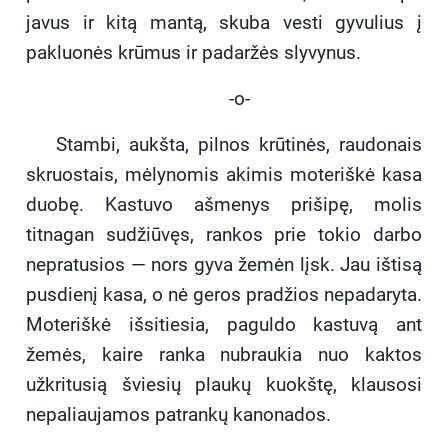
tapatybės dalis.
javus ir kitą mantą, skuba vesti gyvulius į
Reikšmė
pakluonės krūmus ir padaržės slyvynus.
Stepo Pikšrio romanas yra vertingas
-o-
lietuvių literatūros kūrinys,
vaizduojantis vieną dramatiškiausių
Stambi, aukšta, pilnos krūtinės, raudonais
tautos istorijos laikotarpių. Tai gilus,
skruostais, mėlynomis akimis moteriškė kasa
psichologiškai brandus pasakojimas
duobę. Kastuvo ašmenys prišipę, molis
apie kančią, atleidimą ir vilties
gimimą. Knyga yra svarbus
titnagan sudžiūvęs, rankos prie tokio darbo
paminklas kartai, kuri asmeninių
nepratusios — nors gyva žemėn lįsk. Jau ištisą
tragedijų fone sugebėjo pakilti į kovą
pusdienį kasa, o nė geros pradžios nepadaryta.
už nepriklausomą Lietuvą.
Moteriškė išsitiesia, paguldo kastuvą ant
žemės, kaire ranka nubraukia nuo kaktos
užkritusią šviesių plaukų kuokštę, klausosi
nepaliaujamos patrankų kanonados.