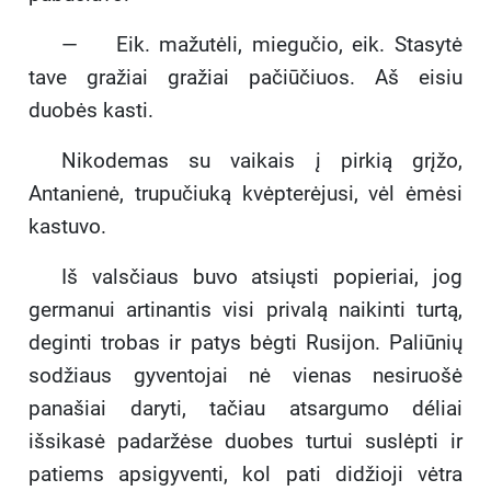
— Eik. mažutėli, miegučio, eik. Stasytė
tave gražiai gražiai pačiūčiuos. Aš eisiu
duobės kasti.
Nikodemas su vaikais į pirkią grįžo,
Antanienė, trupučiuką kvėpterėjusi, vėl ėmėsi
kastuvo.
Iš valsčiaus buvo atsiųsti popieriai, jog
germanui artinantis visi privalą naikinti turtą,
deginti trobas ir patys bėgti Rusijon. Paliūnių
sodžiaus gyventojai nė vienas nesiruošė
panašiai daryti, tačiau atsargumo déliai
išsikasė padaržėse duobes turtui suslėpti ir
patiems apsigyventi, kol pati didžioji vėtra