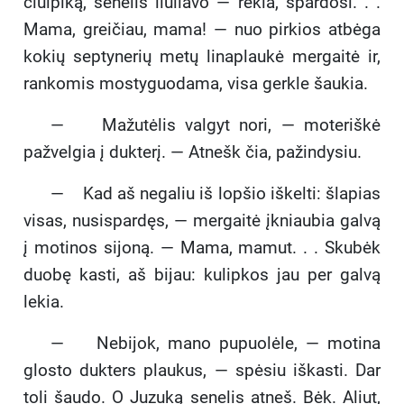
čiulpiką, senelis liūliavo — rėkia, spardosi. . .
Mama, greičiau, mama! — nuo pirkios atbėga
kokių septynerių metų linaplaukė mergaitė ir,
rankomis mostyguodama, visa gerkle šaukia.
— Mažutėlis valgyt nori, — moteriškė
pažvelgia į dukterį. — Atnešk čia, pažindysiu.
— Kad aš negaliu iš lopšio iškelti: šlapias
visas, nusispardęs, — mergaitė įkniaubia galvą
į motinos sijoną. — Mama, mamut. . . Skubėk
duobę kasti, aš bijau: kulipkos jau per galvą
lekia.
— Nebijok, mano pupuolėle, — motina
glosto dukters plaukus, — spėsiu iškasti. Dar
toli šaudo. O Juzuką senelis atneš. Bėk. Aliut,