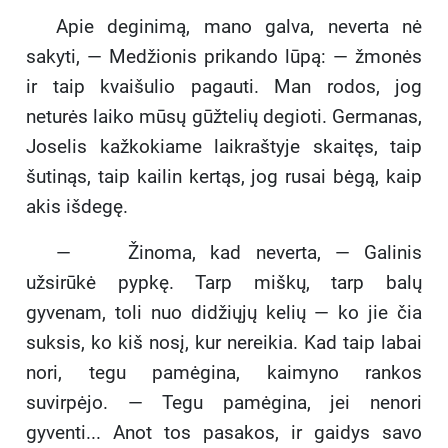
Apie deginimą, mano galva, neverta nė
sakyti, — Medžionis prikando lūpą: — žmonės
ir taip kvaišulio pagauti. Man rodos, jog
neturės laiko mūsų gūžtelių degioti. Germanas,
Joselis kažkokiame laikraštyje skaitęs, taip
šutinąs, taip kailin kertąs, jog rusai bėgą, kaip
akis išdegę.
— Žinoma, kad neverta, — Galinis
užsirūkė pypkę. Tarp miškų, tarp balų
gyvenam, toli nuo didžiųjų kelių — ko jie čia
suksis, ko kiš nosį, kur nereikia. Kad taip labai
nori, tegu pamėgina, kaimyno rankos
suvirpėjo. — Tegu pamėgina, jei nenori
gyventi... Anot tos pasakos, ir gaidys savo