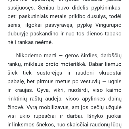
susijuosęs. Seniau buvo didelis pypkininkas,
bet: paskutiniais metais prikibo dusulys, todėl
senis, ilgokai pasvyravęs, pypkę Vingurupio
duburyje paskandino ir nuo tos dienos tabako
nė į rankas neėmė.
Nikodemo marti — geros širdies, darbščių
rankų, miklaus proto moteriškė. Dabar liemuo
šiek tiek sustorėjęs ir raudoni skruostai
pabalę, bet pirmus metus po vestuvių — ugnis
ir kraujas. Gyva, vikri, nuoširdi, viso kaimo
rinktinių raštų audėja, visos apylinkės dainų
žinovė. Vyrą mobilizavus, ant jos pečių užgulė
visi ūkio rūpesčiai ir darbai. Išnyko juokai
ir linksmos šnekos, nuo skaisčiai raudonų lūpų