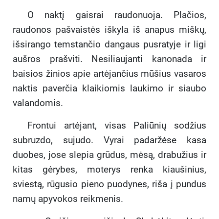
Medžioniu apsisprendžia stoti į
O naktį gaisrai raudonuoja. Plačios,
savanorių gretas ir kovoti už
raudonos pašvaistės iškyla iš anapus miškų,
Lietuvos laisvę, taip asmeninį
skausmą paversdami tautinio
išsirango temstančio dangaus pusratyje ir ligi
atgimimo jėga.
aušros prašviti. Nesiliaujanti kanonada ir
Pagrindinės temos ir veikėjai
baisios žinios apie artėjančius mūšius vasaros
„Žemė vaitoja“ nagrinėja sudėtingas
naktis paverčia klaikiomis laukimo ir siaubo
temas, atskleisdama, kaip
valandomis.
ekstremalios sąlygos paveikia
žmones:
Frontui artėjant, visas Paliūnių sodžius
Karo poveikis civiliams:
Romanas realistiškai parodo ne
subruzdo, sujudo. Vyrai padaržėse kasa
mūšio lauką, o paprastų žmonių
duobes, jose slepia grūdus, mėsą, drabužius ir
kančias, badą, baimę ir
kitas gėrybes, moterys renka kiaušinius,
kasdienę kovą už išlikimą.
sviestą, rūgusio pieno puodynes, riša į pundus
Moralinis pasirinkimas ir
išdavystė:
Knygoje ryškiai
namų apyvokos reikmenis.
atskleidžiami skirtingi žmonių