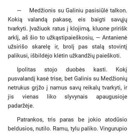
— Medžionis su Galiniu pasisiūlė talkon.
Kokią valandą pakasę, eis baigti savųjų
tvarkyti. Įvažiuok ratus į klojimą, kluone pririšk
arklį, aš šio to užkąstipaieškosiu, — Antanienė
užsirišo skarelę ir, brolį pas stalą stovintį
palikusi, išbildėjo klėtin užkandžių paieškoti.
Ipolitas stojo duobės kasti. Kokį
pusvalandį kasė trise, bet Galinis su Medžionių
netrukus grįžo į namus savų reikalų tvarkyti, ir
jis vienas liko slyvynais apaugusioje
padaržėje.
Patrankos, tris paras be jokio atodūsio
beldusios, nutilo. Ramu, tylu paliko. Vingurupio