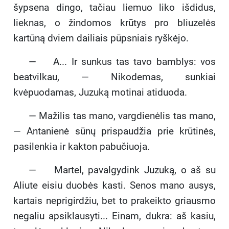
šypsena dingo, tačiau liemuo liko išdidus,
lieknas, o žindomos krūtys pro bliuzelės
kartūną dviem dailiais pūpsniais ryškėjo.
— A... Ir sunkus tas tavo bamblys: vos
beatvilkau, — Nikodemas, sunkiai
kvėpuodamas, Juzuką motinai atiduoda.
— Mažilis tas mano, vargdienėlis tas mano,
— Antanienė sūnų prispaudžia prie krūtinės,
pasilenkia ir kakton pabučiuoja.
— Martel, pavalgydink Juzuką, o aš su
Aliute eisiu duobės kasti. Senos mano ausys,
kartais neprigirdžiu, bet to prakeikto griausmo
negaliu apsiklausyti... Einam, dukra: aš kasiu,