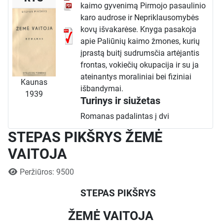
kaimo gyvenimą Pirmojo pasaulinio
karo audrose ir Nepriklausomybės
kovų išvakarėse. Knyga pasakoja
apie Paliūnių kaimo žmones, kurių
įprastą buitį sudrumsčia artėjantis
frontas, vokiečių okupacija ir su ja
ateinantys moraliniai bei fiziniai
Kaunas
išbandymai.
1939
Turinys ir siužetas
Romanas padalintas į dvi
pagrindines dalis. Pirmojoje dalyje
STEPAS PIKŠRYS ŽEMĖ
aprašomas chaosas ir baimė, apėmę
VAITOJA
kaimą artėjant vokiečių kariuomenei.
Gyventojai skuba slėpti savo turtą, o
Išsami informacija
Peržiūros: 9500
ore tvyro nežinomybė. Pagrindinė
veikėja Antanienė, kurios vyras
STEPAS PIKŠRYS
Antanas yra fronte, lieka viena su
dviem mažais vaikais ir senu uošviu
ŽEMĖ VAITOJA