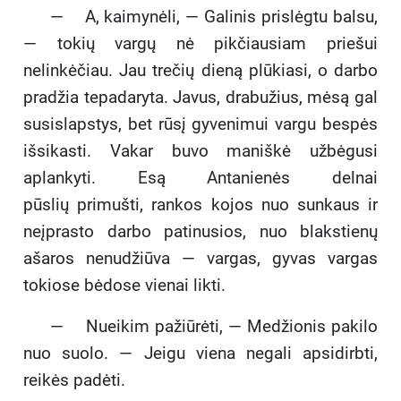
— A, kaimynėli, — Galinis prislėgtu balsu,
— tokių vargų nė pikčiausiam priešui
nelinkėčiau. Jau trečių dieną plūkiasi, o darbo
pradžia tepadaryta. Javus, drabužius, mėsą gal
susislapstys, bet rūsį gyvenimui vargu bespės
išsikasti. Vakar buvo maniškė užbėgusi
aplankyti. Esą Antanienės delnai
pūslių primušti, rankos kojos nuo sunkaus ir
neįprasto darbo patinusios, nuo blakstienų
ašaros nenudžiūva — vargas, gyvas vargas
tokiose bėdose vienai likti.
— Nueikim pažiūrėti, — Medžionis pakilo
nuo suolo. — Jeigu viena negali apsidirbti,
reikės padėti.