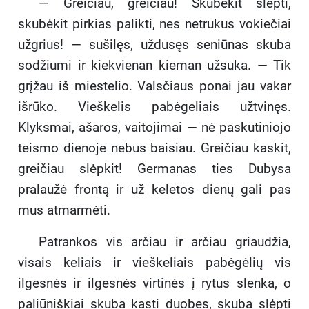
— Greičiau, greičiau! Skubėkit slėpti,
elgesio modeliai – nuo
prisitaikėliškumo ir išdavystės
skubėkit pirkias palikti, nes netrukus vokiečiai
(seniūnas Pleidžius) iki tylaus
užgrius! — sušilęs, uždusęs seniūnas skuba
orumo (Nikodemas) ir heroizmo
sodžiumi ir kiekvienan kieman užsuka. — Tik
(Antanas, Medžionis).
grįžau iš miestelio. Valsčiaus ponai jau vakar
Antanienės istorija – tai
sudėtinga studija apie moters
išrūko. Vieškelis pabėgeliais užtvinęs.
palūžimą ir kančią.
Klyksmai, ašaros, vaitojimai — nė paskutiniojo
Tautinės savimonės gimimas:
teismo dienoje nebus baisiau. Greičiau kaskit,
Kūrinys puikiai iliustruoja, kaip
greičiau slėpkit! Germanas ties Dubysa
asmeninės ir bendros kančios
pažadina žmonėse ryžtą kovoti
pralaužė frontą ir už keletos dienų gali pas
ne tik už savo sodybą, bet ir už
mus atmarmėti.
visą Tėvynę.
Žmogaus ir žemės ryšys:
Patrankos vis arčiau ir arčiau griaudžia,
Pavadinimas „Žemė vaitoja“
visais keliais ir vieškeliais pabėgėlių vis
simbolizuoja, kad kenčia ne tik
ilgesnės ir ilgesnės virtinės į rytus slenka, o
žmonės, bet ir jų gimtoji žemė,
kuri yra neatsiejama jų
paliūniškiai skuba kasti duobes, skuba slėpti