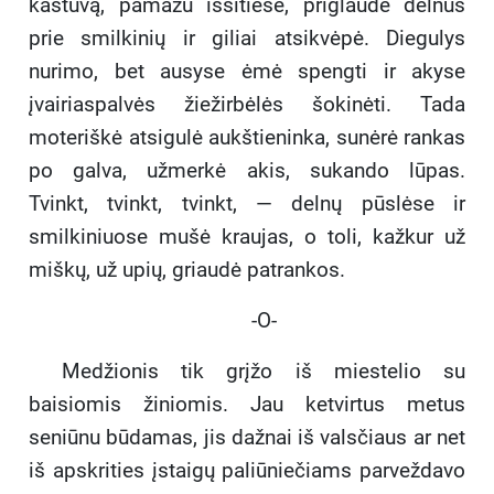
kastuvą, pamažu išsitiesė, priglaudė delnus
prie smilkinių ir giliai atsikvėpė. Diegulys
nurimo, bet ausyse ėmė spengti ir akyse
įvairiaspalvės žiežirbėlės šokinėti. Tada
moteriškė atsigulė aukštieninka, sunėrė rankas
po galva, užmerkė akis, sukando lūpas.
Tvinkt, tvinkt, tvinkt, — delnų pūslėse ir
smilkiniuose mušė kraujas, o toli, kažkur už
miškų, už upių, griaudė patrankos.
-O-
Medžionis tik grįžo iš miestelio su
baisiomis žiniomis. Jau ketvirtus metus
seniūnu būdamas, jis dažnai iš valsčiaus ar net
iš apskrities įstaigų paliūniečiams parveždavo