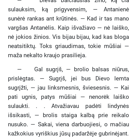
— Dievas balčiausias žino, ką čia
sulauksim, ką prigyvensim, — Antanienė
sunėrė rankas ant krūtinės. — Kad ir tas mano
vargšas Antanėlis. Kaip išvažiavo — nė laiško,
nė jokios žinios. Vis bijau bijau, kad kas bloga
neatsitiktų. Toks griaudimas, tokie mūšiai —
maža nekalto kraujo prasilieja.
— Gal sugrįš, — brolio balsas niūrus,
prislėgtas. — Sugrįš, jei bus Dievo lemta
sugrįžti, — jau linksmesnis, šviesesnis. — Kai
pati ugnis, patys mūšiai — nenorėk laiško
sulaukti. . . Atvažiavau padėti lindynės
išsikasti, — brolis staiga kalbą prie reikalo
nusuko. — Sakai, viena darbuojiesi, o mačiau
kažkokius vyriškius jūsų padaržėje gubrinėjant.