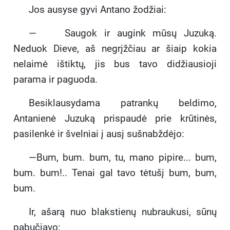
Jos ausyse gyvi Antano žodžiai:
— Saugok ir augink mūsų Juzuką.
Neduok Dieve, aš negrįžčiau ar šiaip kokia
nelaimė ištiktų, jis bus tavo didžiausioji
parama ir paguoda.
Besiklausydama patrankų beldimo,
Antanienė Juzuką prispaudė prie krūtinės,
pasilenkė ir švelniai į ausį sušnabždėjo:
—Bum, bum. bum, tu, mano pipire... bum,
bum. bum!.. Tenai gal tavo tėtušį bum, bum,
bum.
Ir, ašarą nuo blakstienų nubraukusi, sūnų
pabučiavo: