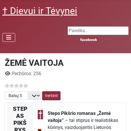
† Dievui ir Tėvynei
Search ...
ŽEMĖ VAITOJA
Išsami informacija
Peržiūros: 256
Prašome įvertinti
STEP
Stepo Pikšrio romanas „Žemė
AS
vaitoja“
– tai stiprus ir realistiškas
PIKŠ
kūrinys, vaizduojantis Lietuvos
RYS