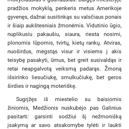
pradžios mokyklą, penkeris metus Amerikoje
gyvenęs, dažnai susitinkąs su valsčiaus ponais
ir šiaip aukštesniais žmonėmis. Vidutinio ūgio,
nuplikusiu pakaušiu, siaura, riesta nosimi,
plonomis lūpomis, tvirtų, kietų rankų. Atviras,
nuoširdus, mėgstąs visur ir visiems į akis
teisybę pasakyti, ūmus, bet greit susivaldąs ir
retai neapgalvotą veiksmą padarąs. Žmoną
išsirinko liesučiukę, smulkučiukę, bet geros
širdies ir nagingą moteriškę.
Sugrįžęs iš miestelio su baisiomis
žiniomis, Medžionis nuskubėjo pas Galinius
pasitarti: garsinti sodžiui šį nežmonišką
įsakymą ar savo atsakomybe tylėti ir laukti