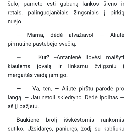
šulo, pametė ėsti gabaną lankos šieno ir
retais, palinguojančiais žingsniais į pirkią
nuėjo.
— Mama, dėdė atvažiavo! — Aliutė
pirmutinė pastebėjo svečią.
— Kur? --Antanienė liovėsi maišyti
kiaulėms jovalą ir linksmu žvilgsniu į
mergaitės veidą įsmigo.
— Va, ten, — Aliutė pirštu parodė pro
langą. — Jau netoli skiedryno. Dėdė Ipolitas —
aš jį pažįstu.
Baukienė brolį išskėstomis rankomis
sutiko. Užsidaręs, paniuręs, žodį su kabliuku