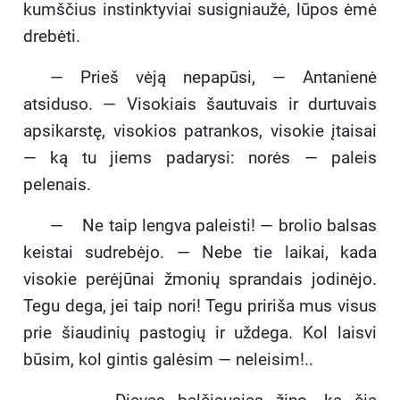
kumščius instinktyviai susigniaužė, lūpos ėmė
drebėti.
— Prieš vėją nepapūsi, — Antanienė
atsiduso. — Visokiais šautuvais ir durtuvais
apsikarstę, visokios patrankos, visokie įtaisai
— ką tu jiems padarysi: norės — paleis
pelenais.
— Ne taip lengva paleisti! — brolio balsas
keistai sudrebėjo. — Nebe tie laikai, kada
visokie perėjūnai žmonių sprandais jodinėjo.
Tegu dega, jei taip nori! Tegu pririša mus visus
prie šiaudinių pastogių ir uždega. Kol laisvi
būsim, kol gintis galėsim — neleisim!..