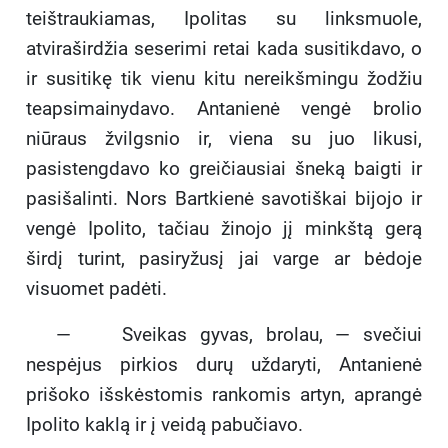
teištraukiamas, Ipolitas su linksmuole,
atviraširdžia seserimi retai kada susitikdavo, o
ir susitikę tik vienu kitu nereikšmingu žodžiu
teapsimainydavo. Antanienė vengė brolio
niūraus žvilgsnio ir, viena su juo likusi,
pasistengdavo ko greičiausiai šneką baigti ir
pasišalinti. Nors Bartkienė savotiškai bijojo ir
vengė Ipolito, tačiau žinojo jį minkštą gerą
širdį turint, pasiryžusį jai varge ar bėdoje
visuomet padėti.
— Sveikas gyvas, brolau, — svečiui
nespėjus pirkios durų uždaryti, Antanienė
prišoko išskėstomis rankomis artyn, aprangė
Ipolito kaklą ir į veidą pabučiavo.