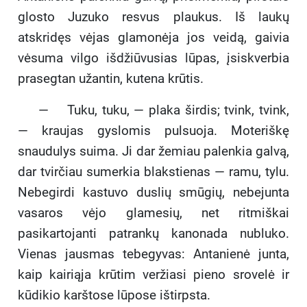
glosto Juzuko resvus plaukus. Iš laukų
atskridęs vėjas glamonėja jos veidą, gaivia
vėsuma vilgo išdžiūvusias lūpas, įsiskverbia
prasegtan užantin, kutena krūtis.
— Tuku, tuku, — plaka širdis; tvink, tvink,
— kraujas gyslomis pulsuoja. Moteriškę
snaudulys suima. Ji dar žemiau palenkia galvą,
dar tvirčiau sumerkia blakstienas — ramu, tylu.
Nebegirdi kastuvo duslių smūgių, nebejunta
vasaros vėjo glamesių, net ritmiškai
pasikartojanti patrankų kanonada nubluko.
Vienas jausmas tebegyvas: Antanienė junta,
kaip kairiąja krūtim veržiasi pieno srovelė ir
kūdikio karštose lūpose ištirpsta.