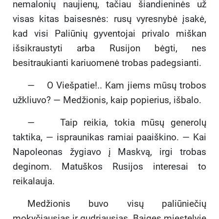
nemalonių naujienų, tačiau šiandieninės už
visas kitas baisesnės: rusų vyresnybė įsakė,
kad visi Paliūnių gyventojai privalo miškan
išsikraustyti arba Rusijon bėgti, nes
besitraukianti kariuomenė trobas padegsianti.
— O Viešpatie!.. Kam jiems mūsų trobos
užkliuvo? — Medžionis, kaip popierius, išbalo.
— Taip reikia, tokia mūsų generolų
taktika, — ispraunikas ramiai paaiškino. — Kai
Napoleonas žygiavo į Maskvą, irgi trobas
deginom. Matuškos Rusijos interesai to
reikalauja.
Medžionis buvo visų paliūniečių
mokyčiausias ir gudriausias. Baigęs miestelyje