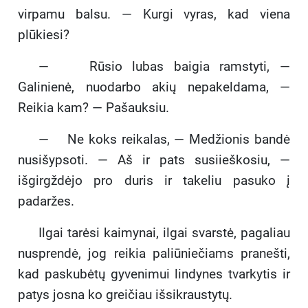
virpamu balsu. — Kurgi vyras, kad viena
plūkiesi?
— Rūsio lubas baigia ramstyti, —
Galinienė, nuodarbo akių nepakeldama, —
Reikia kam? — Pašauksiu.
— Ne koks reikalas, — Medžionis bandė
nusišypsoti. — Aš ir pats susiieškosiu, —
išgirgždėjo pro duris ir takeliu pasuko į
padaržes.
Ilgai tarėsi kaimynai, ilgai svarstė, pagaliau
nusprendė, jog reikia paliūniečiams pranešti,
kad paskubėtų gyvenimui lindynes tvarkytis ir
patys josna ko greičiau išsikraustytų.