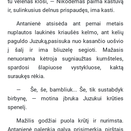
tu velėnas klosi, — Nikodemas paima kastuvą
ir, sulinkusius delnus prispaudęs, ima kasti.
Antanienė atsisėda ant pernai metais
nuplautos laukinės kriaušės kelmo, ant kelių
paguldo Juzuką,pasisuka nuo kasančio uošvio
į šalį ir ima bliuzelę segioti. Mažasis
nenuorama kėtroja sugniaužtas kumšteles,
spardosi šlapiuose vystykluose, kaktą
suraukęs rėkia.
— Še, še, bambliuk... Še, tik sustabdyk
birbynę, — motina įbruka Juzukui krūties
spenelį.
Mažilis godžiai puola krūtį ir nurimsta.
Antanienė palenkia galvą, prisimerkia, pirštais