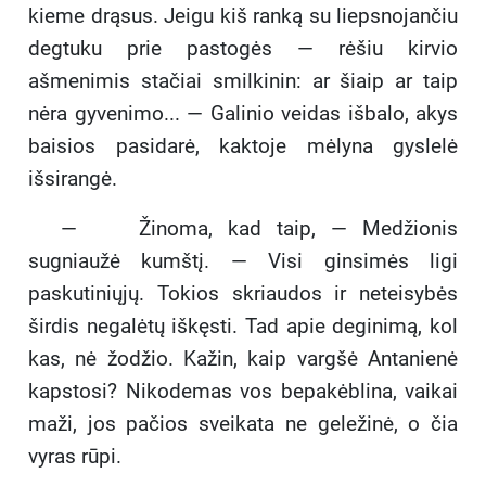
kieme drąsus. Jeigu kiš ranką su liepsnojančiu
degtuku prie pastogės — rėšiu kirvio
ašmenimis stačiai smilkinin: ar šiaip ar taip
nėra gyvenimo... — Galinio veidas išbalo, akys
baisios pasidarė, kaktoje mėlyna gyslelė
išsirangė.
— Žinoma, kad taip, — Medžionis
sugniaužė kumštį. — Visi ginsimės ligi
paskutiniųjų. Tokios skriaudos ir neteisybės
širdis negalėtų iškęsti. Tad apie deginimą, kol
kas, nė žodžio. Kažin, kaip vargšė Antanienė
kapstosi? Nikodemas vos bepakėblina, vaikai
maži, jos pačios sveikata ne geležinė, o čia
vyras rūpi.