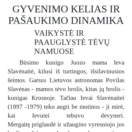
GYVENIMO KELIAS IR
PAŠAUKIMO DINAMIKA
VAIKYSTĖ IR
PAAUGLYSTĖ TĖVŲ
NAMUOSE
Būsimo kunigo Juozo mama Ieva
Slavėnaitė, kilusi iš turtingos, išsilavinusios
šeimos. Garsus Lietuvos astronomas Povilas
Slavėnas - mamos tėvo brolis, kitas jų brolis -
kunigas Krosnoje. Tačiau Ievai Slavėnaitei
(1897 -1979) teko augti be motinos - ji mirė,
kai Ievutei tebuvo devyneri.
Mergaitę priglaudė ir užaugino vyresniojo jos