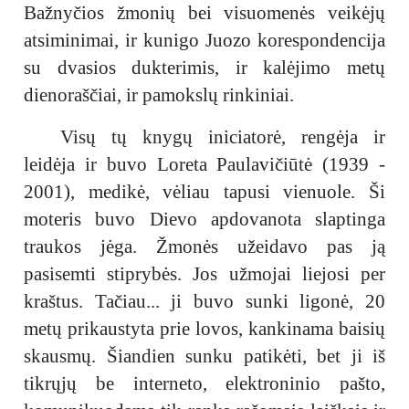
Bažnyčios žmonių bei visuomenės veikėjų
atsiminimai, ir kunigo Juozo korespondencija
su dvasios dukterimis, ir kalėjimo metų
dienoraščiai, ir pamokslų rinkiniai.
Visų tų knygų iniciatorė, rengėja ir
leidėja ir buvo Loreta Paulavičiūtė (1939 -
2001), medikė, vėliau tapusi vienuole. Ši
moteris buvo Dievo apdovanota slaptinga
traukos jėga. Žmonės užeidavo pas ją
pasisemti stiprybės. Jos užmojai liejosi per
kraštus. Tačiau... ji buvo sunki ligonė, 20
metų prikaustyta prie lovos, kankinama baisių
skausmų. Šiandien sunku patikėti, bet ji iš
tikrųjų be interneto, elektroninio pašto,