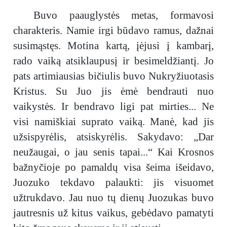
Buvo paauglystės metas, formavosi
charakteris. Namie irgi būdavo ramus, dažnai
susimąstęs. Motina kartą, įėjusi į kambarį,
rado vaiką atsiklaupusį ir besimeldžiantį. Jo
pats artimiausias bičiulis buvo Nukryžiuotasis
Kristus. Su Juo jis ėmė bendrauti nuo
vaikystės. Ir bendravo ligi pat mirties... Ne
visi namiškiai suprato vaiką. Manė, kad jis
užsispyrėlis, atsiskyrėlis. Sakydavo: „Dar
neužaugai, o jau senis tapai...“ Kai Krosnos
bažnyčioje po pamaldų visa šeima išeidavo,
Juozuko tekdavo palaukti: jis visuomet
užtrukdavo. Jau nuo tų dienų Juozukas buvo
jautresnis už kitus vaikus, gebėdavo pamatyti