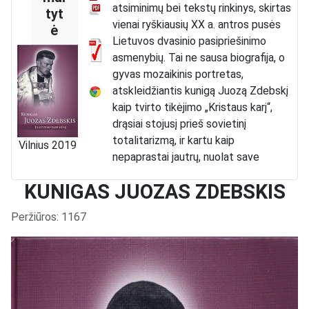
atsiminimų bei tekstų rinkinys, skirtas
tyt
vienai ryškiausių XX a. antros pusės
ė
Lietuvos dvasinio pasipriešinimo
asmenybių. Tai ne sausa biografija, o
gyvas mozaikinis portretas,
atskleidžiantis kunigą Juozą Zdebskį
kaip tvirto tikėjimo „Kristaus karį“,
drąsiai stojusį prieš sovietinį
totalitarizmą, ir kartu kaip
Vilnius 2019
nepaprastai jautrų, nuolat save
analizuojantį ir artimo meile degusį
KUNIGAS JUOZAS ZDEBSKIS
žmogų.
Knyga yra logiškai padalinta į dvi
Išsami informacija
Peržiūros: 1167
dalis, kurios viena kitą papildo ir
sukuria vientisą pasakojimą.
Pirmojoje dalyje,
„Gyvenimo kelias ir
pašaukimo dinamika“, skaitytojas
susipažįsta su paties kunigo Juozo
Zdebskio mintimis, užrašytomis jo