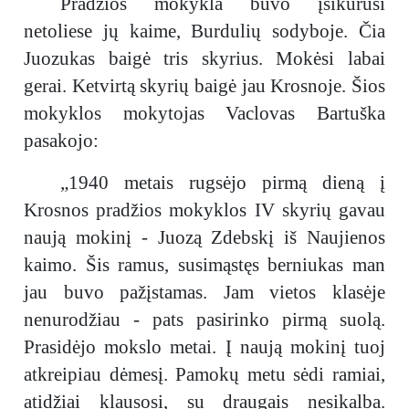
Pradžios mokykla buvo įsikūrusi
netoliese jų kaime, Burdulių sodyboje. Čia
Juozukas baigė tris skyrius. Mokėsi labai
gerai. Ketvirtą skyrių baigė jau Krosnoje. Šios
mokyklos mokytojas Vaclovas Bartuška
pasakojo:
„1940 metais rugsėjo pirmą dieną į
Krosnos pradžios mokyklos IV skyrių gavau
naują mokinį - Juozą Zdebskį iš Naujienos
kaimo. Šis ramus, susimąstęs berniukas man
jau buvo pažįstamas. Jam vietos klasėje
nenurodžiau - pats pasirinko pirmą suolą.
Prasidėjo mokslo metai. Į naują mokinį tuoj
atkreipiau dėmesį. Pamokų metu sėdi ramiai,
atidžiai klausosi, su draugais nesikalba.