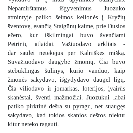
Nepamirštamus išgyvenimus Juozuko
atmintyje paliko šeimos kelionės į Kryžių
šventovę, esančią Staigūnų kaime, prie Dusios
ežero, kur iškilmingai buvo švenčiami
Petrinių atlaidai. Važiuodavo arkliais -
dar saulei netekėjus per Kalniškės mišką.
Suvažiuodavo daugybė žmonių. Čia buvo
stebuklingas šulinys, kurio vanduo, kaip
žmonės sakydavo, išgydydavo daugel ligų.
Čia viliodavo ir jomarkas, loterijos, įvairūs
skanėstai, šventi mažmožiai. Juozukui labai
patiko pirktinė dešra su pyragu, net suaugęs
sakydavo, kad tokios skanios dešros niekur
kitur neteko ragauti.