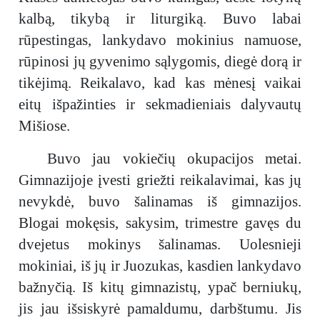
kalbą, tikybą ir liturgiką. Buvo labai
rūpestingas, lankydavo mokinius namuose,
rūpinosi jų gyvenimo sąlygomis, diegė dorą ir
tikėjimą. Reikalavo, kad kas mėnesį vaikai
eitų išpažinties ir sekmadieniais dalyvautų
Mišiose.
Buvo jau vokiečių okupacijos metai.
Gimnazijoje įvesti griežti reikalavimai, kas jų
nevykdė, buvo šalinamas iš gimnazijos.
Blogai mokęsis, sakysim, trimestre gavęs du
dvejetus mokinys šalinamas. Uolesnieji
mokiniai, iš jų ir Juozukas, kasdien lankydavo
bažnyčią. Iš kitų gimnazistų, ypač berniukų,
jis jau išsiskyrė pamaldumu, darbštumu. Jis