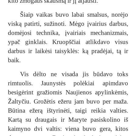
kito žmogaus skausmą ir jį atjausti.
Šiaip vaikas buvo labai smalsus, norėjo
viską patirti, sužinoti. Mėgo įvairius darbus,
domėjosi technika, įvairiais mechanizmais,
ypač ginklais. Kruopščiai atlikdavo visus
darbus ir laikėsi taisyklės: ką pradėjai, tą ir
baik.
Vis dėlto ne visada jis būdavo toks
rimtuolis. Jaunystės polėkiai apimdavo
besigėrint gražiomis Naujienos apylinkėmis,
Žaltyčiu. Grožėtis ežeru jam buvo per maža.
Būtina ežerą ištyrinėti, taigi reikia valties.
Kartą su draugais ir Maryte pasiskolino iš
kaimyno dvi valtis: viena buvo gera, kitos