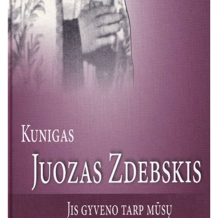
pateikia kunigo portretą iš šalies –
per artimųjų, bendražygių, bičiulių ir
dvasios vaikų atsiminimus. Čia
Zdebskis atsiskleidžia kaip mylimas ir
gerbiamas ganytojas, žmonių meiliai
vadintas „Tėveliu“. Šie liudijimai
patvirtina ir praplečia tai, kas
atsiskleidžia dienoraščiuose: jo beribį
atsidavimą sielovadai, ypač jaunimui ir
„mažutėliams“ – ligoniams, kaliniams,
apleistiesiems. Atsiminimuose
ryškėja jo, kaip vieno iš „Lietuvos
Katalikų Bažnyčios kronikos“
steigėjų, drąsa, du įkalinimai už vaikų
katekizavimą ir nenuilstama veikla
ginant tikinčiųjų teises. Tačiau šalia
didvyrio paveikslo atsiskleidžia ir
paprastas, žmogiškas jo būdas –
humoro jausmas, gebėjimas bendrauti