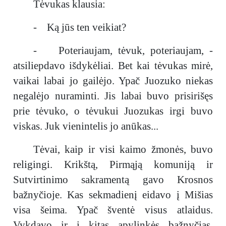
Tėvukas klausia:
- Ką jūs ten veikiat?
- Poteriaujam, tėvuk, poteriaujam, -
atsiliepdavo išdykėliai. Bet kai tėvukas mirė,
vaikai labai jo gailėjo. Ypač Juozuko niekas
negalėjo nuraminti. Jis labai buvo prisirišęs
prie tėvuko, o tėvukui Juozukas irgi buvo
viskas. Juk vienintelis jo anūkas...
Tėvai, kaip ir visi kaimo žmonės, buvo
religingi. Krikštą, Pirmąją komuniją ir
Sutvirtinimo sakramentą gavo Krosnos
bažnyčioje. Kas sekmadienį eidavo į Mišias
visa šeima. Ypač šventė visus atlaidus.
Vykdavo ir į kitas apylinkės bažnyčias.