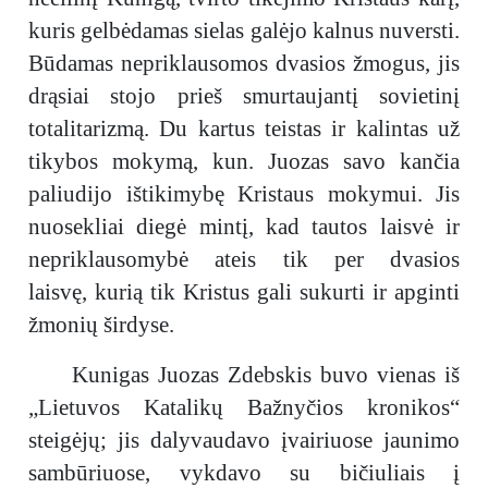
kaip teigiama ant jo kapo, „niekada
kuris gelbėdamas sielas galėjo kalnus nuversti.
nesibaigia“.
Būdamas nepriklausomos dvasios žmogus, jis
drąsiai stojo prieš smurtaujantį sovietinį
totalitarizmą. Du kartus teistas ir kalintas už
tikybos mokymą, kun. Juozas savo kančia
paliudijo ištikimybę Kristaus mokymui. Jis
nuosekliai diegė mintį, kad tautos laisvė ir
nepriklausomybė ateis tik per dvasios
laisvę, kurią tik Kristus gali sukurti ir apginti
žmonių širdyse.
Kunigas Juozas Zdebskis buvo vienas iš
„Lietuvos Katalikų Bažnyčios kronikos“
steigėjų; jis dalyvaudavo įvairiuose jaunimo
sambūriuose, vykdavo su bičiuliais į