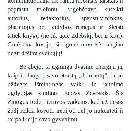
komunikuodama tik ranka rašomais laiškais ir
paprastu telefonu, sugebėdavo sutelkti
autorius, redaktorius, spaustuvininkus,
platintojus bei leidybos rėmėjus ir išleisti
šitiek knygų (ne tik apie Zdebskį, bet ir kitų).
Gulėdama lovoje, ši ligonė nuveikė daugiau
negu dešimt sveikųjų!
Be abejo, ta ugninga dvasine energija ją,
kaip ir daugelį savo atrastų „deimantų“, buvo
uždegęs išmintingas vaikų ir jaunimo
ugdytojas kunigas Juozas Zdebskis. Šis
Žmogus rodė Lietuvos vaikams, kad už tiesos
žodį reikia kovoti, nebijoti dėl jo nukentėti ir
tai paliudijo savo gyvenimu.