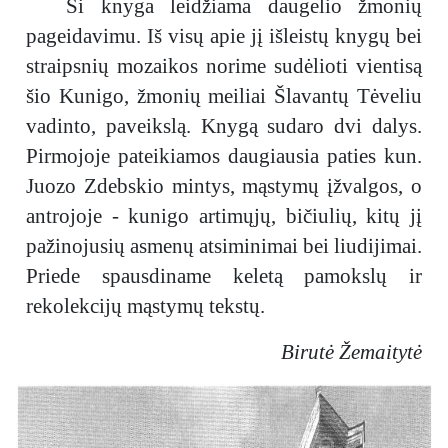
Ši knyga leidžiama daugelio žmonių
pageidavimu. Iš visų apie jį išleistų knygų bei
straipsnių mozaikos norime sudėlioti vientisą
šio Kunigo, žmonių meiliai Šlavantų Tėveliu
vadinto, paveikslą. Knygą sudaro dvi dalys.
Pirmojoje pateikiamos daugiausia paties kun.
Juozo Zdebskio mintys, mąstymų įžvalgos, o
antrojoje - kunigo artimųjų, bičiulių, kitų jį
pažinojusių asmenų atsiminimai bei liudijimai.
Priede spausdiname keletą pamokslų ir
rekolekcijų mąstymų tekstų.
Birutė Žemaitytė