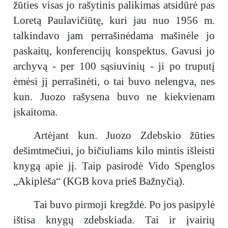
žūties visas jo rašytinis palikimas atsidūrė pas
Loretą Paulavičiūtę, kuri jau nuo 1956 m.
talkindavo jam perrašinėdama mašinėle jo
paskaitų, konferencijų konspektus. Gavusi jo
archyvą - per 100 sąsiuvinių - ji po truputį
ėmėsi jį perrašinėti, o tai buvo nelengva, nes
kun. Juozo rašysena buvo ne kiekvienam
įskaitoma.
Artėjant kun. Juozo Zdebskio žūties
dešimtmečiui, jo bičiuliams kilo mintis išleisti
knygą apie jį. Taip pasirodė Vido Spenglos
„Akiplėša“ (KGB kova prieš Bažnyčią).
Tai buvo pirmoji kregždė. Po jos pasipylė
ištisa knygų zdebskiada. Tai ir įvairių