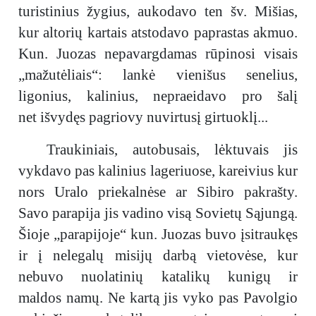
turistinius žygius, aukodavo ten šv. Mišias,
kur altorių kartais atstodavo paprastas akmuo.
Kun. Juozas nepavargdamas rūpinosi visais
„mažutėliais“: lankė vienišus senelius,
ligonius, kalinius, nepraeidavo pro šalį
net išvydęs pagriovy nuvirtusį girtuoklį...
Traukiniais, autobusais, lėktuvais jis
vykdavo pas kalinius lageriuose, kareivius kur
nors Uralo priekalnėse ar Sibiro pakrašty.
Savo parapija jis vadino visą Sovietų Sąjungą.
Šioje „parapijoje“ kun. Juozas buvo įsitraukęs
ir į nelegalų misijų darbą vietovėse, kur
nebuvo nuolatinių katalikų kunigų ir
maldos namų. Ne kartą jis vyko pas Pavolgio