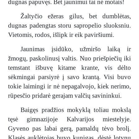
dugnas papuvęs. Bet jaunimui tai nė motais!
Žaltyčio ežeras gilus, bet dumblėtas,
dugnas padengtas storu sapropelio sluoksniu.
Vietomis, rodos, išlipk ir eik paviršiumi.
Jaunimas įsidūko, užmiršo laiką ir
žmogų, paskolinusį valtis. Nuo priešpiečių iki
temstant išbuvę kitame krante, vis dėlto
sėkmingai parsiyrė į savo krantą. Visi buvo
tokie laimingi ir nė nepagalvojo, kiek nerimo,
rūpesčio pridarė gerajam valčių savininkui.
Baigęs pradžios mokyklą toliau mokslą
tęsė gimnazijoje Kalvarijos miestelyje.
Gyveno pas labai gerą, pamaldų tėvo brolį.
Klasės auklėtojas buvo kunigas, dėstė lotynų