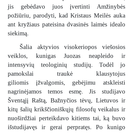
jis gebėdavo juos įvertinti Amžinybės
požiūriu, parodyti, kad Kristaus Meilės auka
ant kryžiaus pateisina dvasinės laimės idealo
siekimą.
Šalia aktyvios visokeriopos viešosios
veiklos, kunigas Juozas neapleido ir
intensyvių teologinių studijų. Todėl jo
pamokslai traukė klausytojus
giliomis įžvalgomis, gebėjimu atskleisti
nagrinėjamos temos esmę. Jis studijavo
Šventąjį Raštą, Bažnyčios tėvų, Lietuvos ir
kitų šalių krikščioniškųjų filosofų veikalus ir
nuoširdžiai perteikdavo kitiems tai, ką buvo
išstudijavęs ir gerai perpratęs. Po kunigo