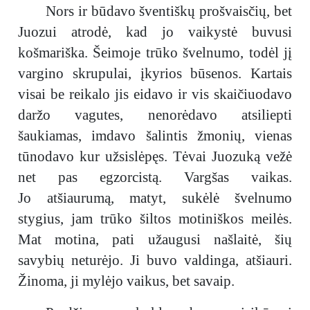
Nors ir būdavo šventiškų prošvaisčių, bet
Juozui atrodė, kad jo vaikystė buvusi
košmariška. Šeimoje trūko švelnumo, todėl jį
vargino skrupulai, įkyrios būsenos. Kartais
visai be reikalo jis eidavo ir vis skaičiuodavo
daržo vagutes, nenorėdavo atsiliepti
šaukiamas, imdavo šalintis žmonių, vienas
tūnodavo kur užsislėpęs. Tėvai Juozuką vežė
net pas egzorcistą. Vargšas vaikas.
Jo atšiaurumą, matyt, sukėlė švelnumo
stygius, jam trūko šiltos motiniškos meilės.
Mat motina, pati užaugusi našlaitė, šių
savybių neturėjo. Ji buvo valdinga, atšiauri.
Žinoma, ji mylėjo vaikus, bet savaip.