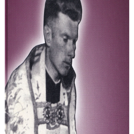
dienoraščiuose. Ši dalis yra ypač
vertinga, nes leidžia pažvelgti į jo
vidinį pasaulį – nuo vaikystės
išgyvenimų, paauglystės ieškojimų iki
dvasinių krizių seminarijoje ir galutinio
apsisprendimo. Dienoraščių ištraukos
atskleidžia nuolatinę Zdebskio kovą
su savo paties silpnumu, abejonėmis
ir tuo pat metu nepalaužiamą
pasitikėjimą Dievo valia. Ypač ryškus
jo pamaldumas Mergelei Marijai, kurią
jis laiko savo vedle ir globėja visuose
gyvenimo išbandymuose. Ši dalis
leidžia suprasti, iš kur kilo jo drąsa ir
pasiaukojimas – tai buvo gilaus
vidinio gyvenimo, nuolatinės maldos ir
savirefleksijos vaisius.
Antroji dalis,
„Šlavantų Tėvelis“,