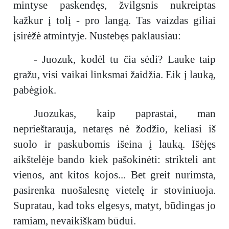
mintyse paskendęs, žvilgsnis nukreiptas
kažkur į tolį - pro langą. Tas vaizdas giliai
įsirėžė atmintyje. Nustebęs paklausiau:
- Juozuk, kodėl tu čia sėdi? Lauke taip
gražu, visi vaikai linksmai žaidžia. Eik į lauką,
pabėgiok.
Juozukas, kaip paprastai, man
neprieštarauja, netaręs nė žodžio, keliasi iš
suolo ir paskubomis išeina į lauką. Išėjęs
aikštelėje bando kiek pašokinėti: strikteli ant
vienos, ant kitos kojos... Bet greit nurimsta,
pasirenka nuošalesnę vietelę ir stoviniuoja.
Supratau, kad toks elgesys, matyt, būdingas jo
ramiam, nevaikiškam būdui.