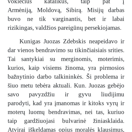
vokiečius katalikus, taip pat į
Armėniją, Moldovą, Sibirą. Misijų darbas
buvo ne tik varginantis, bet ir labai
rizikingas, valdžios pareigūnų persekiojamas.
Kunigas Juozas Zdebskis neapeidavo ir
dar vienos bendravimo su tikinčiaisiais srities.
Tai santykiai su merginomis, moterimis,
kurios, kaip visiems žinoma, yra pirmosios
bažnytinio darbo talkininkės. Ši problema ir
šiuo metu tebėra aktuali. Kun. Juozas gebėjo
savo pavyzdžiu ir gyvu liudijimu
parodyti, kad yra įmanomas ir kitoks vyrų ir
moterų luomų bendravimas, nei tas, kuriuo
taip gardžiuojasi bulvarinė žiniasklaida.
Atvirai iškeldamas opius moralės klausimus,