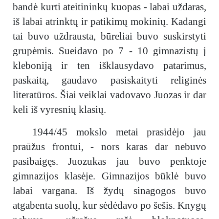
bandė kurti ateitininkų kuopas - labai uždaras,
iš labai atrinktų ir patikimų mokinių. Kadangi
tai buvo uždrausta, būreliai buvo suskirstyti
grupėmis. Sueidavo po 7 - 10 gimnazistų į
kleboniją ir ten išklausydavo patarimus,
paskaitą, gaudavo pasiskaityti religinės
literatūros. Šiai veiklai vadovavo Juozas ir dar
keli iš vyresnių klasių.
1944/45 mokslo metai prasidėjo jau
praūžus frontui, - nors karas dar nebuvo
pasibaigęs. Juozukas jau buvo penktoje
gimnazijos klasėje. Gimnazijos būklė buvo
labai vargana. Iš žydų sinagogos buvo
atgabenta suolų, kur sėdėdavo po šešis. Knygų