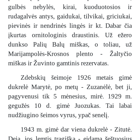
gulbės nebylės, kirai, kuoduotosios ir
rudagalvės antys, gaidukai, tilvikai, griciukai,
pievinės ir nendrinės lingės ir kt. Dabar čia
įkurtas ornitologinis draustinis. Už ežero
dunkso Palių Balų miškas, o toliau, už
Marijampolės-Krosnos plento - Žaltyčio
miškas ir Žuvinto gamtinis rezervatas.
Zdebskių šeimoje 1926 metais gimė
dukrelė Marytė, po metų - Zuzanėlė, bet ji,
pagyvenusi tik 5 mėnesius, mirė. 1929 m.
gegužės 10 d. gimė Juozukas. Tai labai
nudžiugino šeimos vyrus, ypač senelį.
1943 m. gimė dar viena dukrelė - Zitutė.
Deja, jos lemtis tragiška - eidama šeštuosius