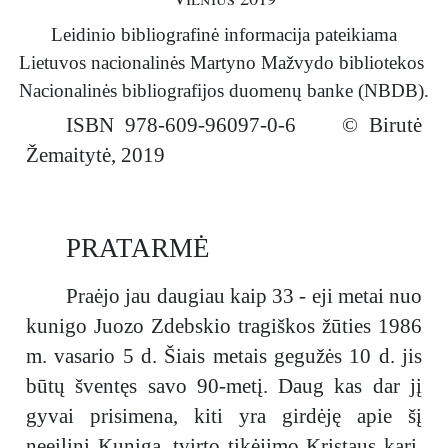
Tai ne tik pasakojimas apie vieną
Leidinio bibliografinė informacija pateikiama
kunigą. Tai liudijimas apie visą
Lietuvos nacionalinės Martyno Mažvydo bibliotekos
epochą, apie Bažnyčios padėtį
Nacionalinės bibliografijos duomenų banke (NBDB).
sovietmečiu ir apie žmones, kurie,
nepaisydami persekiojimų, išsaugojo
ISBN 978-609-96097-0-6 © Birutė
tikėjimą ir žmogiškąjį orumą. Knyga
Žemaitytė, 2019
yra puikus dvasinės stiprybės ir
moralinio tvirtumo pavyzdys, ypač
aktualus šiandien, kai dažnai
stokojama aiškių vertybinių orientyrų.
PRATARMĖ
„Kunigas Juozas Zdebskis. Jis
gyveno tarp mūsų“ – tai knyga, kurią
Praėjo jau daugiau kaip 33 - eji metai nuo
turėtų perskaityti kiekvienas,
kunigo Juozo Zdebskio tragiškos žūties 1986
besidomintis Lietuvos istorija,
m. vasario 5 d. Šiais metais gegužės 10 d. jis
dvasinio pasipriešinimo fenomenu ir
tiesiog ieškantis įkvėpimo gyventi
būtų šventęs savo 90-metį. Daug kas dar jį
prasmingą ir visavertį gyvenimą. Tai
gyvai prisimena, kiti yra girdėję apie šį
pasakojimas apie žmogų, kurio meilė,
neeilinį Kunigą, tvirto tikėjimo Kristaus karį,