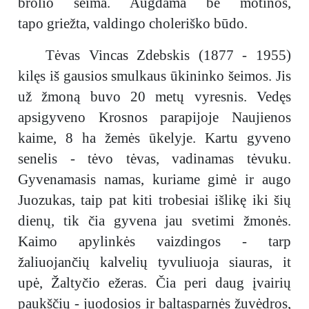
brolio šeima. Augdama be motinos,
tapo griežta, valdingo choleriško būdo.
Tėvas Vincas Zdebskis (1877 - 1955)
kilęs iš gausios smulkaus ūkininko šeimos. Jis
už žmoną buvo 20 metų vyresnis. Vedęs
apsigyveno Krosnos parapijoje Naujienos
kaime, 8 ha žemės ūkelyje. Kartu gyveno
senelis - tėvo tėvas, vadinamas tėvuku.
Gyvenamasis namas, kuriame gimė ir augo
Juozukas, taip pat kiti trobesiai išlikę iki šių
dienų, tik čia gyvena jau svetimi žmonės.
Kaimo apylinkės vaizdingos - tarp
žaliuojančių kalvelių tyvuliuoja siauras, it
upė, Žaltyčio ežeras. Čia peri daug įvairių
paukščių - juodosios ir baltasparnės žuvėdros,