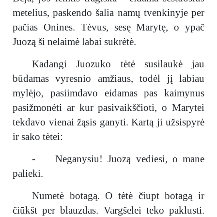
metelius, paskendo šalia namų tvenkinyje per
pačias Onines. Tėvus, sesę Marytę, o ypač
Juozą ši nelaimė labai sukrėtė.
Kadangi Juozuko tėtė susilaukė jau
būdamas vyresnio amžiaus, todėl jį labiau
mylėjo, pasiimdavo eidamas pas kaimynus
pasižmonėti ar kur pasivaikščioti, o Marytei
tekdavo vienai žąsis ganyti. Kartą ji užsispyrė
ir sako tėtei:
- Neganysiu! Juozą vediesi, o mane
palieki.
Numetė botagą. O tėtė čiupt botagą ir
čiūkšt per blauzdas. Vargšelei teko paklusti.