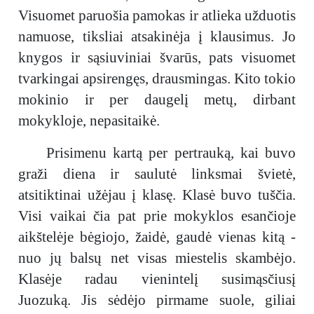
Visuomet paruošia pamokas ir atlieka užduotis
namuose, tiksliai atsakinėja į klausimus. Jo
knygos ir sąsiuviniai švarūs, pats visuomet
tvarkingai apsirengęs, drausmingas. Kito tokio
mokinio ir per daugelį metų, dirbant
mokykloje, nepasitaikė.
Prisimenu kartą per pertrauką, kai buvo
graži diena ir saulutė linksmai švietė,
atsitiktinai užėjau į klasę. Klasė buvo tuščia.
Visi vaikai čia pat prie mokyklos esančioje
aikštelėje bėgiojo, žaidė, gaudė vienas kitą -
nuo jų balsų net visas miestelis skambėjo.
Klasėje radau vienintelį susimąsčiusį
Juozuką. Jis sėdėjo pirmame suole, giliai