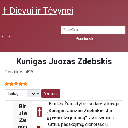
† Dievui ir Tėvynei
Search ...
Kunigas Juozas Zdebskis
Išsami informacija
Peržiūros: 496
Narių vertinimas:
5
/
5
Prašome įvertinti
Birutės Žemaitytės sudaryta knyga
Bir
„Kunigas Juozas Zdebskis. Jis
utė
gyveno tarp mūsų“
yra išsamus ir
Že
jautrus pasakojimų, dienoraščių,
mai