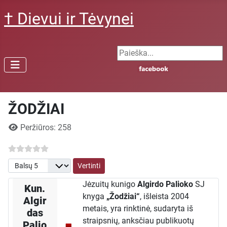
† Dievui ir Tėvynei
Search ...
ŽODŽIAI
Išsami informacija
Peržiūros: 258
Prašome įvertinti
Jėzuitų kunigo
Algirdo Palioko
SJ
Kun.
knyga
„Žodžiai“
, išleista 2004
Algir
metais, yra rinktinė, sudaryta iš
das
straipsnių, anksčiau publikuotų
Palio