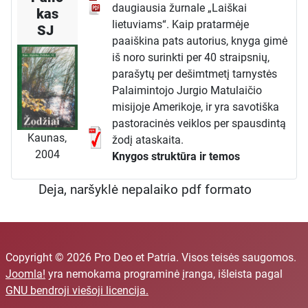
daugiausia žurnale „Laiškai
kas
lietuviams“. Kaip pratarmėje
SJ
paaiškina pats autorius, knyga gimė
iš noro surinkti per 40 straipsnių,
parašytų per dešimtmetį tarnystės
Palaimintojo Jurgio Matulaičio
misijoje Amerikoje, ir yra savotiška
pastoracinės veiklos per spausdintą
Kaunas,
žodį ataskaita.
2004
Knygos struktūra ir temos
Knyga yra suskirstyta į teminius
Deja, naršyklė nepalaiko pdf formato
skyrius, kurių kiekvienas pavadintas
„ŽODIS...“, nurodant kam jis skirtas.
Ši struktūra leidžia skaitytojui
lengvai rasti apmąstymus
aktualiomis temomis:
Copyright © 2026 Pro Deo et Patria. Visos teisės saugomos.
Žodis ateinančiajam:
apmąstymai
Joomla!
yra nemokama programinė įranga, išleista pagal
apie Kristaus atėjimą ir advento
GNU bendroji viešoji licencija.
prasmę, nagrinėjant tokias temas