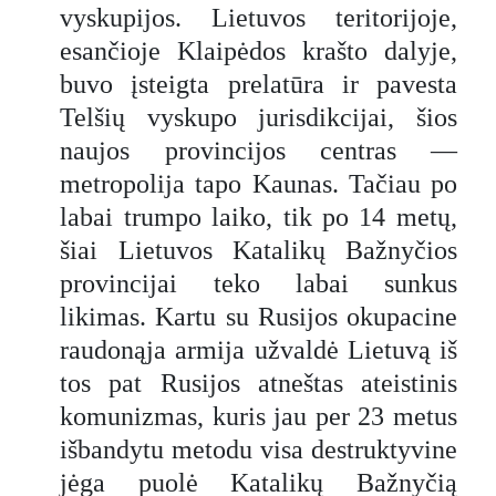
vyskupijos. Lietuvos teritorijoje,
esančioje Klaipėdos krašto dalyje,
buvo įsteigta prelatūra ir pavesta
Telšių vyskupo jurisdikcijai, šios
naujos provincijos centras —
metropolija tapo Kaunas. Tačiau po
labai trumpo laiko, tik po 14 metų,
šiai Lietuvos Katalikų Bažnyčios
provincijai teko labai sunkus
likimas. Kartu su Rusijos okupacine
raudonąja armija užvaldė Lietuvą iš
tos pat Rusijos atneštas ateistinis
komunizmas, kuris jau per 23 metus
išbandytu metodu visa destruktyvine
jėga puolė Katalikų Bažnyčią