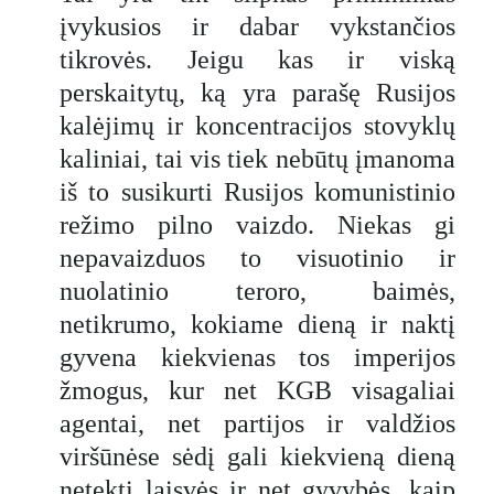
įvykusios ir dabar vykstančios
tikrovės. Jeigu kas ir viską
perskaitytų, ką yra parašę Rusijos
kalėjimų ir koncentracijos stovyklų
kaliniai, tai vis tiek nebūtų įmanoma
iš to susikurti Rusijos komunistinio
režimo pilno vaizdo. Niekas gi
nepavaizduos to visuotinio ir
nuolatinio teroro, baimės,
netikrumo, kokiame dieną ir naktį
gyvena kiekvienas tos imperijos
žmogus, kur net KGB visagaliai
agentai, net partijos ir valdžios
viršūnėse sėdį gali kiekvieną dieną
netekti laisvės ir net gyvybės, kaip