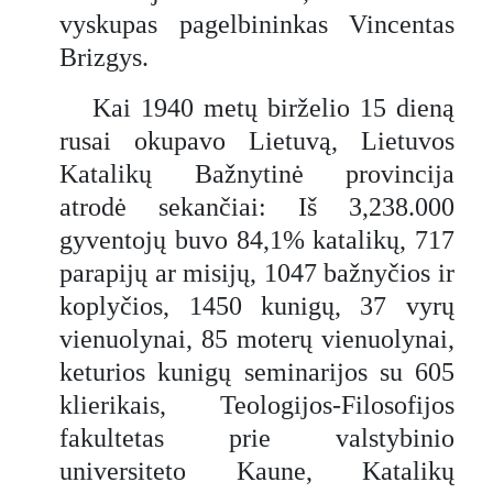
vyskupas pagelbininkas Vincentas
Brizgys.
Kai 1940 metų birželio 15 dieną
rusai okupavo Lietuvą, Lietuvos
Katalikų Bažnytinė provincija
atrodė sekančiai: Iš 3,238.000
gyventojų buvo 84,1% katalikų, 717
parapijų ar misijų, 1047 bažnyčios ir
koplyčios, 1450 kunigų, 37 vyrų
vienuolynai, 85 moterų vienuolynai,
keturios kunigų seminarijos su 605
klierikais, Teologijos-Filosofijos
fakultetas prie valstybinio
universiteto Kaune, Katalikų