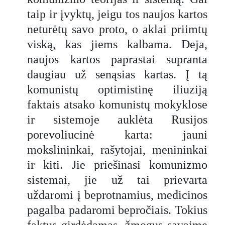
taip ir įvyktų, jeigu tos naujos kartos
neturėtų savo proto, o aklai priimtų
viską, kas jiems kalbama. Deja,
naujos kartos paprastai supranta
daugiau už senąsias kartas. Į tą
komunistų optimistinę iliuziją
faktais atsako komunistų mokyklose
ir sistemoje auklėta Rusijos
porevoliucinė karta: jauni
mokslininkai, rašytojai, menininkai
ir kiti. Jie priešinasi komunizmo
sistemai, jie už tai prievarta
uždaromi į beprotnamius, medicinos
pagalba padaromi bepročiais. Tokius
faktus girdėdamas, žmogus savaime