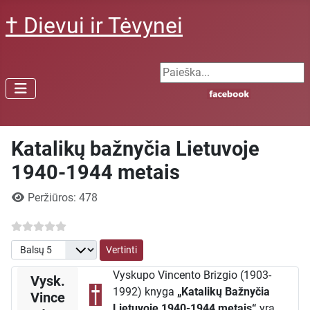
† Dievui ir Tėvynei
Search ...
Katalikų bažnyčia Lietuvoje
1940-1944 metais
Išsami informacija
Peržiūros: 478
Prašome įvertinti
Vyskupo Vincento Brizgio (1903-
Vysk.
1992) knyga
„Katalikų Bažnyčia
Vince
Lietuvoje 1940-1944 metais“
yra