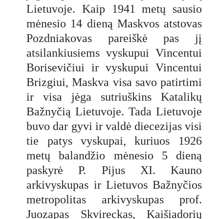
Lietuvoje. Kaip 1941 metų sausio
mėnesio 14 dieną Maskvos atstovas
Pozdniakovas pareiškė pas jį
atsilankiusiems vyskupui Vincentui
Borisevičiui ir vyskupui Vincentui
Brizgiui, Maskva visa savo patirtimi
ir visa jėga sutriuškins Katalikų
Bažnyčią Lietuvoje. Tada Lietuvoje
buvo dar gyvi ir valdė diecezijas visi
tie patys vyskupai, kuriuos 1926
metų balandžio mėnesio 5 dieną
paskyrė P. Pijus XI. Kauno
arkivyskupas ir Lietuvos Bažnyčios
metropolitas arkivyskupas prof.
Juozapas Skvireckas, Kaišiadorių