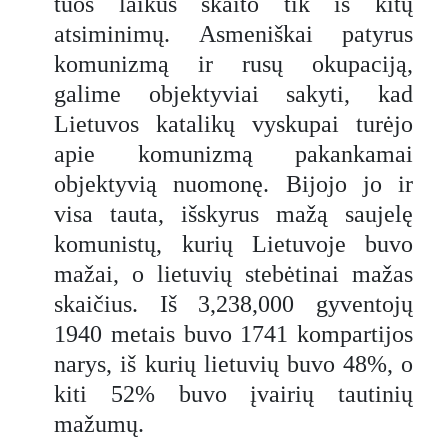
tuos laikus skaito tik iš kitų
atsiminimų. Asmeniškai patyrus
komunizmą ir rusų okupaciją,
galime objektyviai sakyti, kad
Lietuvos katalikų vyskupai turėjo
apie komunizmą pakankamai
objektyvią nuomonę. Bijojo jo ir
visa tauta, išskyrus mažą saujelę
komunistų, kurių Lietuvoje buvo
mažai, o lietuvių stebėtinai mažas
skaičius. Iš 3,238,000 gyventojų
1940 metais buvo 1741 kompartijos
narys, iš kurių lietuvių buvo 48%, o
kiti 52% buvo įvairių tautinių
mažumų.