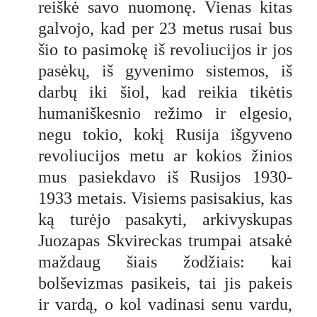
reiškė savo nuomonę. Vienas kitas
galvojo, kad per 23 metus rusai bus
šio to pasimokę iš revoliucijos ir jos
pasėkų, iš gyvenimo sistemos, iš
darbų iki šiol, kad reikia tikėtis
humaniškesnio režimo ir elgesio,
negu tokio, kokį Rusija išgyveno
revoliucijos metu ar kokios žinios
mus pasiekdavo iš Rusijos 1930-
1933 metais. Visiems pasisakius, kas
ką turėjo pasakyti, arkivyskupas
Juozapas Skvireckas trumpai atsakė
maždaug šiais žodžiais: kai
bolševizmas pasikeis, tai jis pakeis
ir vardą, o kol vadinasi senu vardu,