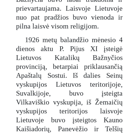
žiaurumą, bet ir lietuvių visuomenės
prievartaujama. Laisvoje Lietuvoje
dvasinę stiprybę, pasipriešinimą ir
žmogiškumą tragiškiausiomis
nuo pat pradžios buvo vienoda ir
aplinkybėmis. Tai privalomas
pilna laisvė visom religijom.
skaitinys visiems, besidomintiems
Lietuvos istorija, Bažnyčios
1926 metų balandžio mėnesio 4
vaidmeniu XX amžiaus įvykiuose ir
dienos aktu P. Pijus XI įsteigė
totalitarinių režimų prigimtimi.
Lietuvos Katalikų Bažnyčios
provinciją, betarpiai priklausančią
Apaštalų Sostui. Iš dalies Seinų
vyskupijos Lietuvos teritorijoje,
Suvalkijoje, buvo įsteigta
Vilkaviškio vyskupija, iš Žemaičių
vyskupijos teritorijos laisvoje
Lietuvoje buvo įsteigtos Kauno
Kaišiadorių, Panevėžio ir Telšių