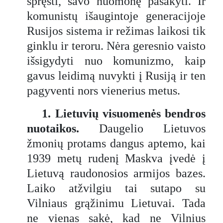
spręsti, savo nuomonę pasakyti. Ir
komunistų išaugintoje generacijoje
Rusijos sistema ir režimas laikosi tik
ginklu ir teroru. Nėra geresnio vaisto
išsigydyti nuo komunizmo, kaip
gavus leidimą nuvykti į Rusiją ir ten
pagyventi nors vienerius metus.
1. Lietuvių visuomenės bendros
nuotaikos.
Daugelio Lietuvos
žmonių protams dangus aptemo, kai
1939 metų rudenį Maskva įvedė į
Lietuvą raudonosios armijos bazes.
Laiko atžvilgiu tai sutapo su
Vilniaus grąžinimu Lietuvai. Tada
ne vienas sakė, kad ne Vilnius