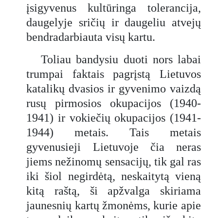
įsigyvenus kultūringa tolerancija,
daugelyje sričių ir daugeliu atvejų
bendradarbiauta visų kartu.
Toliau bandysiu duoti nors labai
trumpai faktais pagrįstą Lietuvos
katalikų dvasios ir gyvenimo vaizdą
rusų pirmosios okupacijos (1940-
1941) ir vokiečių okupacijos (1941-
1944) metais. Tais metais
gyvenusieji Lietuvoje čia neras
jiems nežinomų sensacijų, tik gal ras
iki šiol negirdėtą, neskaitytą vieną
kitą raštą, ši apžvalga skiriama
jaunesnių kartų žmonėms, kurie apie