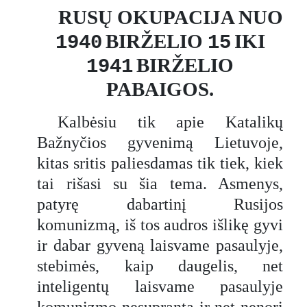
RUSŲ OKUPACIJA NUO
BIRŽELIO
IKI
1940
15
BIRŽELIO
1941
PABAIGOS.
Kalbėsiu tik apie Katalikų
Bažnyčios gyvenimą Lietuvoje,
kitas sritis paliesdamas tik tiek, kiek
tai rišasi su šia tema. Asmenys,
patyrę dabartinį Rusijos
komunizmą, iš tos audros išlikę gyvi
ir dabar gyveną laisvame pasaulyje,
stebimės, kaip daugelis, net
inteligentų laisvame pasaulyje
komunizmo nesupranta ir net nenori