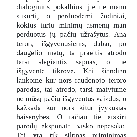
dialoginius pokalbius, jie ne mano
sukurti, o perduodami žodiniai,
kokius turiu minimų asmenų man
perduotus jų pačių užrašytus. Aną
terorą išgyvenusiems, dabar, po
daugelio metų, ta praeitis atrodo
tarsi slegiantis sapnas, o ne
išgyventa tikrovė. Kai šiandien
lankome kur nors raudonojo teroro
parodas, tai atrodo, tarsi matytume
ne mūsų pačių išgyventus vaizdus, o
kažkada kur nors kitur įvykusias
baisenybes. O tačiau tie atskiri
parodų eksponatai visko nepasako.
Tai yra tik silpnas priminimas