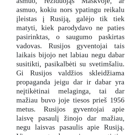
asmuo, reziduojąs Maskvoje, ar
asmuo, kokiu nors ypatingu reikalu
įleistas į Rusiją, galėjo tik tiek
matyti, kiek parodydavo ne paties
pasirinktas, o saugumo paskirtas
vadovas. Rusijos gyventojai tais
laikais bijojo net labiau negu dabar
susitikti, pasikalbėti su svetimšaliu.
Gi Rusijos valdžios skleidžiama
propaganda jeigu dar ir dabar yra
neįtikėtinai melaginga, tai dar
mažiau buvo joje tiesos prieš 1956
metus. Rusijos gyventojai apie
laisvę pasaulį žinojo dar mažiau,
negu laisvas pasaulis apie Rusiją.