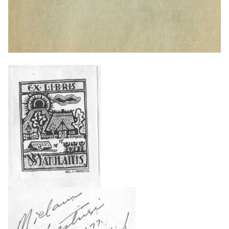
Katalikų Bažnyčią Lietuvoje“ .
Visuomenės atsakas: Nepaisant
žiaurių represijų, autorius pabrėžia,
kad žmonių tikėjimas tik stiprėjo.
Bažnyčios tapo pilnesnės, o
jaunimas slapta melsdavosi ir
priešinosi ateistinei propagandai .
Vokiečių okupacija (1941–1944 m.)
Antrojoje dalyje V. Brizgys
atskleidžia, kad nacių okupacija,
nors ir kitokiais metodais, buvo ne
mažiau priešiška Bažnyčiai ir
Lietuvos nepriklausomybės idėjai.
Nacių politika:
Vokiečiai negrąžino
sovietų nacionalizuoto turto , siekė
sukurti nuo Romos nepriklausomą
„tautinę bažnyčią“ ir varžė tikybos
mokymą mokyklose .