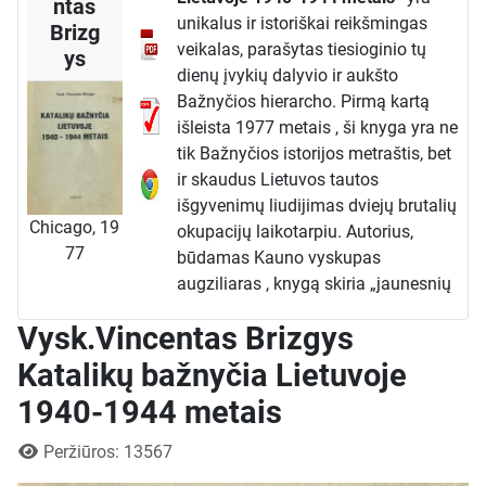
ntas
unikalus ir istoriškai reikšmingas
Brizg
veikalas, parašytas tiesioginio tų
ys
dienų įvykių dalyvio ir aukšto
Bažnyčios hierarcho. Pirmą kartą
išleista 1977 metais , ši knyga yra ne
tik Bažnyčios istorijos metraštis, bet
ir skaudus Lietuvos tautos
išgyvenimų liudijimas dviejų brutalių
Chicago, 19
okupacijų laikotarpiu. Autorius,
77
būdamas Kauno vyskupas
augziliaras , knygą skiria „jaunesnių
kartų žmonėms“ , siekdamas faktais
Vysk.Vincentas Brizgys
ir asmeniniais patyrimais nušviesti
vieną tamsiausių Lietuvos istorijos
Katalikų bažnyčia Lietuvoje
tarpsnių.
1940-1944 metais
Knygos Struktūra ir Turinys
Veikalas padalytas į dvi pagrindines
Išsami informacija
Peržiūros: 13567
dalis, nuosekliai aprašančias sovietų