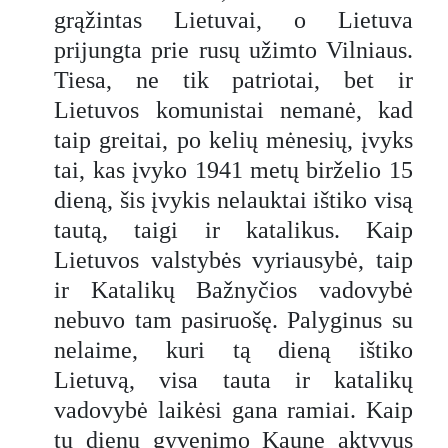
grąžintas Lietuvai, o Lietuva
prijungta prie rusų užimto Vilniaus.
Tiesa, ne tik patriotai, bet ir
Lietuvos komunistai nemanė, kad
taip greitai, po kelių mėnesių, įvyks
tai, kas įvyko 1941 metų birželio 15
dieną, šis įvykis nelauktai ištiko visą
tautą, taigi ir katalikus. Kaip
Lietuvos valstybės vyriausybė, taip
ir Katalikų Bažnyčios vadovybė
nebuvo tam pasiruošę. Palyginus su
nelaime, kuri tą dieną ištiko
Lietuvą, visa tauta ir katalikų
vadovybė laikėsi gana ramiai. Kaip
tų dienų gyvenimo Kaune aktyvus