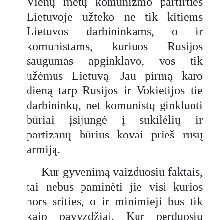
Vienų metų komunizmo partirties
Lietuvoje užteko ne tik kitiems
Lietuvos darbininkams, o ir
komunistams, kuriuos Rusijos
saugumas apginklavo, vos tik
užėmus Lietuvą. Jau pirmą karo
dieną tarp Rusijos ir Vokietijos tie
darbininkų, net komunistų ginkluoti
būriai įsijungė į sukilėlių ir
partizanų būrius kovai prieš rusų
armiją.
Kur gyvenimą vaizduosiu faktais,
tai nebus paminėti jie visi kurios
nors srities, o ir minimieji bus tik
kaip pavyzdžiai. Kur perduosiu