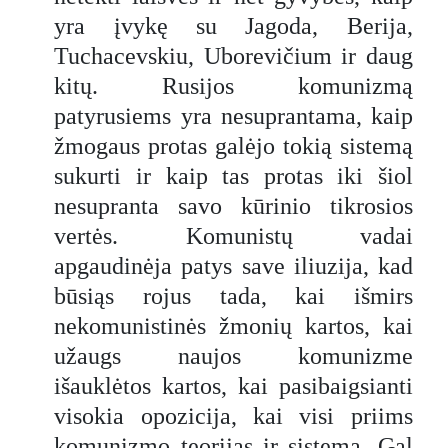
yra įvykę su Jagoda, Berija,
Tuchacevskiu, Uborevičium ir daug
kitų. Rusijos komunizmą
patyrusiems yra nesuprantama, kaip
žmogaus protas galėjo tokią sistemą
sukurti ir kaip tas protas iki šiol
nesupranta savo kūrinio tikrosios
vertės. Komunistų vadai
apgaudinėja patys save iliuzija, kad
būsiąs rojus tada, kai išmirs
nekomunistinės žmonių kartos, kai
užaugs naujos komunizme
išauklėtos kartos, kai pasibaigsianti
visokia opozicija, kai visi priims
komunizmo teorijas ir sistemą. Gal