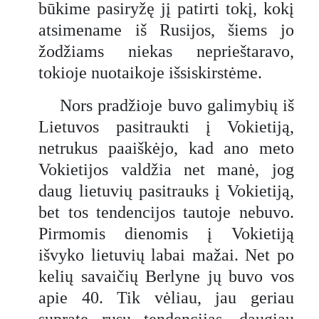
būkime pasiryžę jį patirti tokį, kokį
atsimename iš Rusijos, šiems jo
žodžiams niekas neprieštaravo,
tokioje nuotaikoje išsiskirstėme.
Nors pradžioje buvo galimybių iš
Lietuvos pasitraukti į Vokietiją,
netrukus paaiškėjo, kad ano meto
Vokietijos valdžia net manė, jog
daug lietuvių pasitrauks į Vokietiją,
bet tos tendencijos tautoje nebuvo.
Pirmomis dienomis į Vokietiją
išvyko lietuvių labai mažai. Net po
kelių savaičių Berlyne jų buvo vos
apie 40. Tik vėliau, jau geriau
supratę rusų tendencijas, daugiau