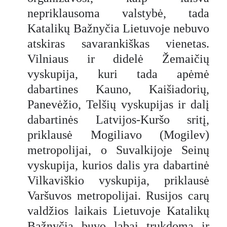
argumentuotai paneigia vėliau jam
nepriklausoma valstybė, tada
mestus kaltinimus, esą jis draudęs
Katalikų Bažnyčia Lietuvoje nebuvo
kunigams padėti žydams .
atskiras savarankiškas vienetas.
Apibendrinimas
Vilniaus ir didelė Žemaičių
Vyskupo Vincento Brizgio knyga
„Katalikų Bažnyčia Lietuvoje 1940-
vyskupija, kuri tada apėmė
1944 metais“ yra neįkainojamas
dabartines Kauno, Kaišiadorių,
istorijos šaltinis. Tai ne sausas
Panevėžio, Telšių vyskupijas ir dalį
akademinis traktatas, o gyvas,
dabartinės Latvijos-Kuršo sritį,
faktais ir dokumentais paremtas
liudijimas, atskleidžiantis Bažnyčios,
priklausė Mogiliavo (Mogilev)
kaip institucijos, ir visos lietuvių
metropolijai, o Suvalkijoje Seinų
tautos kovą už dvasinį ir fizinį
vyskupija, kurios dalis yra dabartinė
išlikimą. Autoriaus, kaip įvykių
Vilkaviškio vyskupija, priklausė
epicentre buvusio asmens,
perspektyva suteikia veikalui
Varšuvos metropolijai. Rusijos carų
autentiškumo ir gilumo. Knyga
valdžios laikais Lietuvoje Katalikų
atskleidžia ne tik okupantų
Bažnyčia buvo labai trukdoma ir