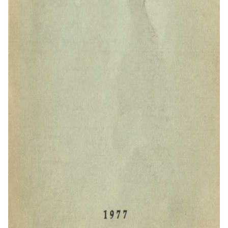
Nuosavybės konfiskavimas: Buvo
nacionalizuotos visos bažnytinės ir
katalikiškų organizacijų nuosavybės
– mokyklos, ligoninės, prieglaudos,
spaustuvės, vienuolynai ir žemė .
Institucijų naikinimas:
Uždarytas
Teologijos-Filosofijos fakultetas
Kauno universitete , likviduotos visos
katalikiškos organizacijos,
sustabdyta leidyba .
Dvasininkijos teroras: Autorius
pateikia šiurpius pavyzdžius apie
kunigų suėmimus, tardymus ir
bandymus verbuoti agentais . Ypač
išsamiai aprašytas paties autoriaus
ir kitų vyskupų bendravimas su
sovietų pareigūnais, tokiais kaip
Pozdniakovas, kuris atvirai
deklaravo tikslą „sutriuškinti