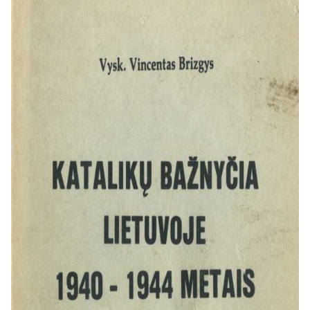
(1940–1941 m.) ir nacių (1941–
1944 m.) okupacijas, bei atskirą
skyrių, skirtą žydų likimui Lietuvoje .
Knygos stiprybė – autoriaus
pasirinkimas remtis ne tik savo
prisiminimais, bet ir gausiais
dokumentais: vyskupų konferencijų
protokolais, memorandumais
okupacinei valdžiai, slaptų raštų
tekstais ir asmeniniais pokalbiais.
Pirmoji sovietų okupacija (1940–
1941 m.)
Ši knygos dalis detaliai atskleidžia
sistemingą ir planingą Bažnyčios bei
visos pilietinės visuomenės
naikinimą. V. Brizgys aprašo, kaip,
prisidengiant „Bažnyčios atskyrimo
nuo valstybės“ dekretu , sovietų
valdžia pradėjo totalų puolimą: