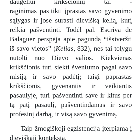
daugeliui krikščionių tai -
raginimas pasitikti įprastas savo gyvenimo
sąlygas ir jose surasti dievišką kelią, kurį
reikia pašventinti. Todėl pal. Escriva de
Balaguer perspėja apie pagundą “išsiveržti
iš savo vietos” (
Kelias
, 832), nes tai tolygu
nutolti nuo Dievo valios. Kiekvienas
t
krikščionis turi siekti šven
umo pagal savo
misiją ir savo padėtį; taigi paprastas
krikščionis, gyvenantis ir veikiantis
pasaulyje, turi pašventinti save ir kitus per
tą patį pasaulį, pašventindamas ir savo
profesinį darbą, ir visą savo gyvenimą.
Taip žmogiškoji egzistencija įterpiama į
dieviškąjį kontekstą.