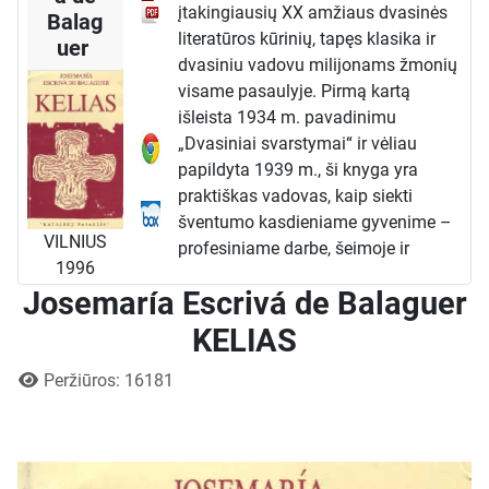
įtakingiausių XX amžiaus dvasinės
Balag
literatūros kūrinių, tapęs klasika ir
uer
dvasiniu vadovu milijonams žmonių
visame pasaulyje. Pirmą kartą
išleista 1934 m. pavadinimu
„Dvasiniai svarstymai“ ir vėliau
papildyta 1939 m., ši knyga yra
praktiškas vadovas, kaip siekti
šventumo kasdieniame gyvenime –
VILNIUS
profesiniame darbe, šeimoje ir
1996
visuomeninėje veikloje. Lietuviškas
Josemaría Escrivá de Balaguer
leidimas, pasirodęs 1996 m., suteikia
galimybę ir Lietuvos skaitytojams
KELIAS
atrasti šį gilų dvasinių apmąstymų
Išsami informacija
šaltinį.
Peržiūros: 16181
Autorius ir kontekstas
Knygos autorius, palaimintasis
Josemaría Escrivá (1902–1975),
buvo ispanų kunigas ir „Opus Dei“