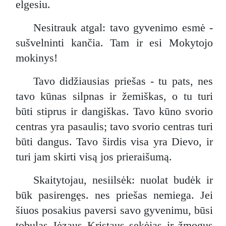
elgesiu.
Nesitrauk atgal: tavo gyvenimo esmė -
sušvelninti kančia. Tam ir esi Mokytojo
mokinys!
Tavo didžiausias priešas - tu pats, nes
tavo kūnas silpnas ir žemiškas, o tu turi
būti stiprus ir dangiškas. Tavo kūno svorio
centras yra pasaulis; tavo svorio centras turi
būti dangus. Tavo širdis visa yra Dievo, ir
turi jam skirti visą jos prieraišumą.
Skaitytojau, nesiilsėk: nuolat budėk ir
būk pasirengęs. nes priešas nemiega. Jei
šiuos posakius paversi savo gyvenimu, būsi
tobulas Jėzaus Kristaus sekėjas ir žmogus