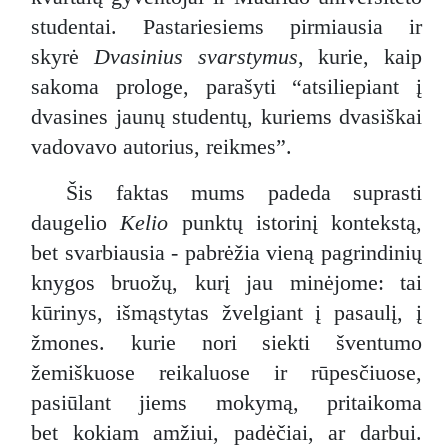
studentai. Pastariesiems pirmiausia ir
skyrė
Dvasinius svarstymus
, kurie, kaip
sakoma prologe, parašyti “atsiliepiant į
dvasines jaunų studentų, kuriems dvasiškai
vadovavo autorius, reikmes”.
Šis faktas mums padeda suprasti
daugelio
Kelio
punktų istorinį kontekstą,
bet svarbiausia - pabrėžia vieną pagrindinių
knygos bruožų, kurį jau minėjome: tai
kūrinys, išmąstytas žvelgiant į pasaulį, į
žmones. kurie nori siekti šventumo
žemiškuose reikaluose ir rūpesčiuose,
pasiūlant jiems mokymą, pritaikoma
bet kokiam amžiui, padėčiai, ar darbui.