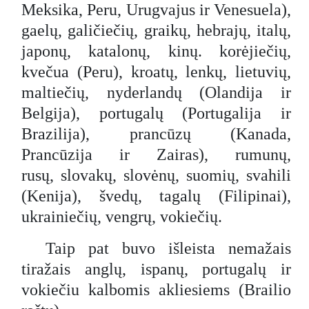
Meksika, Peru, Urugvajus ir Venesuela),
gaelų, galičiečių, graikų, hebrajų, italų,
japonų, katalonų, kinų. korėjiečių,
kvečua (Peru), kroatų, lenkų, lietuvių,
maltiečių, nyderlandų (Olandija ir
Belgija), portugalų (Portugalija ir
Brazilija), prancūzų (Kanada,
Prancūzija ir Zairas), rumunų,
rusų, slovakų, slovėnų, suomių, svahili
(Kenija), švedų, tagalų (Filipinai),
ukrainiečių, vengrų, vokiečių.
Taip pat buvo išleista nemažais
tiražais anglų, ispanų, portugalų ir
vokiečiu kalbomis akliesiems (Brailio