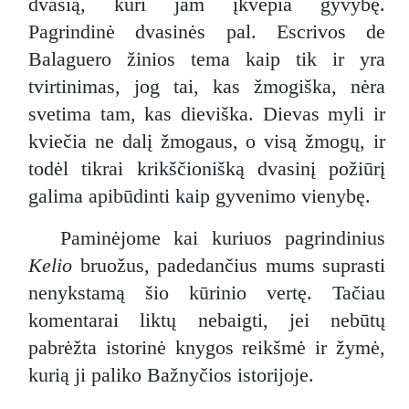
dvasią, kuri jam įkvepia gyvybę.
Pagrindinė dvasinės pal. Escrivos de
Balaguero žinios tema kaip tik ir yra
tvirtinimas, jog tai, kas žmogiška, nėra
svetima tam, kas dieviška. Dievas myli ir
kviečia ne dalį žmogaus, o visą žmogų, ir
todėl tikrai krikščionišką dvasinį požiūrį
galima apibūdinti kaip gyvenimo vienybę.
Paminėjome kai kuriuos pagrindinius
Kelio
bruožus, padedančius mums suprasti
nenykstamą šio kūrinio vertę. Tačiau
komentarai liktų nebaigti, jei nebūtų
pabrėžta istorinė knygos reikšmė ir žymė,
kurią ji paliko Bažnyčios istorijoje.