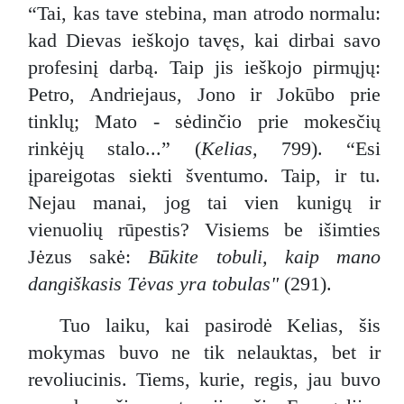
“Tai, kas tave stebina, man atrodo normalu:
kad Dievas ieškojo tavęs, kai dirbai savo
profesinį darbą. Taip jis ieškojo pirmųjų:
Petro, Andriejaus, Jono ir Jokūbo prie
tinklų; Mato - sėdinčio prie mokesčių
rinkėjų stalo...” (
Kelias,
799). “Esi
įpareigotas siekti šventumo. Taip, ir tu.
Nejau manai, jog tai vien kunigų ir
vienuolių rūpestis? Visiems be išimties
Jėzus sakė:
Būkite tobuli, kaip mano
dangiškasis Tėvas yra tobulas"
(291).
Tuo laiku, kai pasirodė Kelias, šis
mokymas buvo ne tik nelauktas, bet ir
revoliucinis. Tiems, kurie, regis, jau buvo