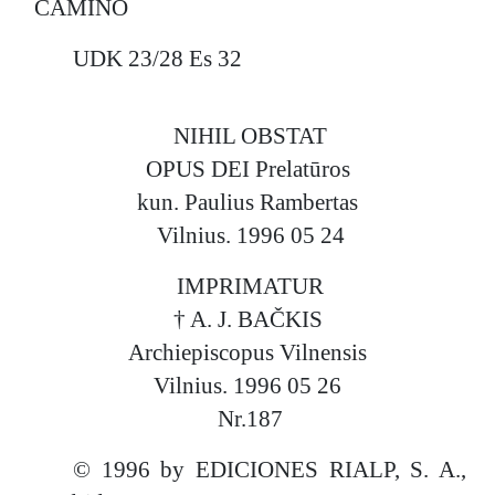
CAMINO
tobulumą.
Išvada
UDK 23/28 Es 32
„Kelias“ – tai nepaprastai vertingas
dvasinis vadovas, skirtas
kiekvienam, norinčiam ne bėgti nuo
NIHIL OBSTAT
pasaulio, o jį pašventinti iš vidaus.
OPUS DEI Prelatūros
Knyga siūlo aiškų ir konkretų planą,
kun. Paulius Rambertas
kaip kasdienius darbus ir pareigas
Vilnius. 1996 05 24
paversti nuolatiniu bendravimu su
Dievu. Tai kvietimas drąsiai ir su
IMPRIMATUR
meile atsiliepti į Dievo valią,
paverčiant visą savo gyvenimą
† A. J. BAČKIS
tarnyste Jam ir artimui. Tai išlieka
Archiepiscopus Vilnensis
galingas ir aktualus šaltinis visiems,
Vilnius. 1996 05 26
ieškantiems gilesnio ir labiau
Nr.187
integruoto dvasinio gyvenimo.
© 1996 by EDICIONES RIALP, S. A.,