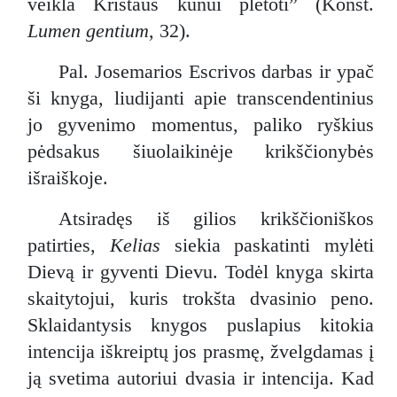
veikla Kristaus kūnui plėtoti” (Konst.
Lumen gentium
, 32).
Pal. Josemarios Escrivos darbas ir ypač
ši knyga, liudijanti apie transcendentinius
jo gyvenimo momentus, paliko ryškius
pėdsakus šiuolaikinėje krikščionybės
išraiškoje.
Atsiradęs iš gilios krikščioniškos
patirties,
Kelias
siekia paskatinti mylėti
Dievą ir gyventi Dievu. Todėl knyga skirta
skaitytojui, kuris trokšta dvasinio peno.
Sklaidantysis knygos puslapius kitokia
intencija iškreiptų jos prasmę, žvelgdamas į
ją svetima autoriui dvasia ir intencija. Kad