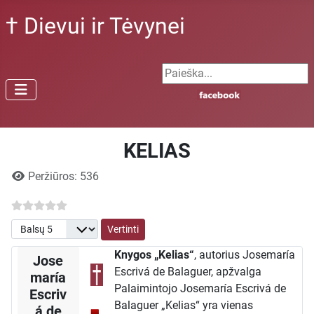
† Dievui ir Tėvynei
Search ...
KELIAS
Išsami informacija
Peržiūros: 536
Prašome įvertinti
Knygos „Kelias“
, autorius Josemaría
Jose
Escrivá de Balaguer, apžvalga
maría
Palaimintojo Josemaría Escrivá de
Escriv
Balaguer „Kelias“ yra vienas
á de