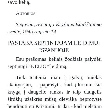
savo kelią.
Autorius
Segovija, Šventojo Kryžiaus Išaukštinimo
šventė, 1945 rugsėjo 14
PASTABA SEPTINTAJAM LEIDIMUI
ISPANIJOJE
Esu prašomas keliais žodžiais palydėti
septintąjį “KELIO” leidimą.
Tiek teateina man į galvą, mielas
skaitytojau, - paprašyti. kad įduotum šią
knygą į daugelio rankas ir taip daugelis
širdžių užsikrės mūsų dieviška beprotyste
bendrauti su Kristumi. Ir dar - kad melstum