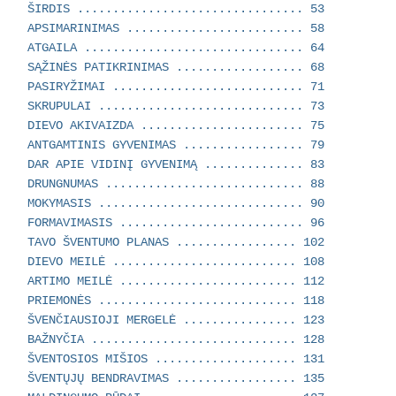
ŠIRDIS ................................ 53
APSIMARINIMAS ......................... 58
ATGAILA ............................... 64
SĄŽINĖS PATIKRINIMAS .................. 68
PASIRYŽIMAI ........................... 71
SKRUPULAI ............................. 73
DIEVO AKIVAIZDA ....................... 75
ANTGAMTINIS GYVENIMAS ................. 79
DAR APIE VIDINĮ GYVENIMĄ .............. 83
DRUNGNUMAS ............................ 88
MOKYMASIS ............................. 90
FORMAVIMASIS .......................... 96
TAVO ŠVENTUMO PLANAS ................. 102
DIEVO MEILĖ .......................... 108
ARTIMO MEILĖ ......................... 112
PRIEMONĖS ............................ 118
ŠVENČIAUSIOJI MERGELĖ ................ 123
BAŽNYČIA ............................. 128
ŠVENTOSIOS MIŠIOS .................... 131
ŠVENTŲJŲ BENDRAVIMAS ................. 135