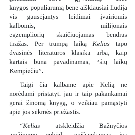
knygos populiarumą bene aiškiausiai liudija
vis gausėjantys leidimai įvairiomis
kalbomis, milijonais
egzempliorių skaičiuojamas bendras
tiražas. Per trumpą laiką
Kelias
tapo
dvasinės literatūros klasika arba, kaip
kartais būna pavadinamas, “šių laikų
Kempiečiu”.
Taigi čia kalbame apie Kelią ne
norėdami pristatyti jau ir taip pakankamai
gerai žinomą knygą, o veikiau pamąstyti
apie jos sėkmės priežastis.
“
Kelias
atskleidžia Bažnyčios
amžinumo pobūdį, neišsenkamas jos