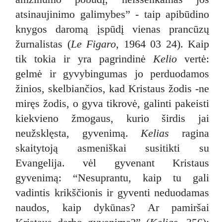
atsinaujinimo galimybes” - taip apibūdino
knygos daromą įspūdį vienas prancūzų
žurnalistas (
Le Figaro
, 1964 03 24). Kaip
tik tokia ir yra pagrindinė
Kelio
vertė:
gelmė ir gyvybingumas jo perduodamos
žinios, skelbiančios, kad Kristaus žodis -ne
miręs žodis, o gyva tikrovė, galinti pakeisti
kiekvieno žmogaus, kurio širdis jai
neužsklęsta, gyvenimą.
Kelias
ragina
skaitytoją asmeniškai susitikti su
Evangelija. vėl gyvenant Kristaus
gyvenimą: “Nesuprantu, kaip tu gali
vadintis krikščionis ir gyventi neduodamas
naudos, kaip dykūnas? Ar pamiršai