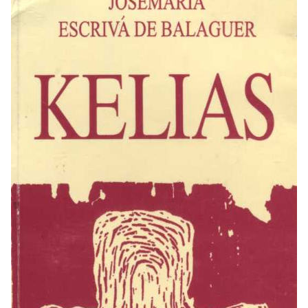
įkūrėjas. „Kelias“ gimė iš jo paties
maldos ir pastoracinio darbo su
Madrido universiteto studentais bei
darbininkais. Knygoje atsispindi
pagrindinė „Opus Dei“ žinia –
visuotinis pašaukimas į šventumą,
skirtas ne tik kunigams ir
vienuoliams, bet kiekvienam
pakrikštytajam jo kasdienybės
aplinkoje. Tuo metu, kai pasirodė
knyga, ši mintis buvo ne tik nauja,
bet ir revoliucinė, tačiau vėliau ją
iškilmingai patvirtino Vatikano II
Susirinkimas.
Struktūra ir turinys
„Kelias“ sudarytas iš 999 trumpų,
numeruotų punktų, skirtų
asmeniniams apmąstymams. Knyga