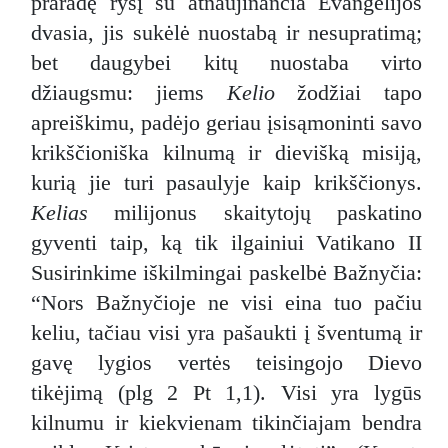
praradę ryšį su atnaujinančia Evangelijos
dvasia, jis sukėlė nuostabą ir nesupratimą;
bet daugybei kitų nuostaba virto
džiaugsmu: jiems
Kelio
žodžiai tapo
apreiškimu, padėjo geriau įsisąmoninti savo
krikščioniška kilnumą ir dievišką misiją,
kurią jie turi pasaulyje kaip krikščionys.
Kelias
milijonus skaitytojų paskatino
gyventi taip, ką tik ilgainiui Vatikano II
Susirinkime iškilmingai paskelbė Bažnyčia:
“Nors Bažnyčioje ne visi eina tuo pačiu
keliu, tačiau visi yra pašaukti į šventumą ir
gavę lygios vertės teisingojo Dievo
tikėjimą (plg 2 Pt 1,1). Visi yra lygūs
kilnumu ir kiekvienam tikinčiajam bendra