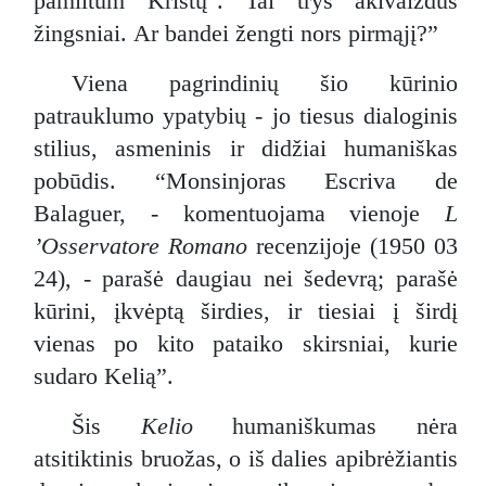
pamiltum Kristų". Tai trys akivaizdūs
žingsniai. Ar bandei žengti nors pirmąjį?”
Viena pagrindinių šio kūrinio
patrauklumo ypatybių - jo tiesus dialoginis
stilius, asmeninis ir didžiai humaniškas
pobūdis. “Monsinjoras Escriva de
Balaguer, - komentuojama vienoje
L
’Osservatore Romano
recenzijoje (1950 03
24), - parašė daugiau nei šedevrą; parašė
kūrini, įkvėptą širdies, ir tiesiai į širdį
vienas po kito pataiko skirsniai, kurie
sudaro Kelią”.
Šis
Kelio
humaniškumas nėra
atsitiktinis bruožas, o iš dalies apibrėžiantis