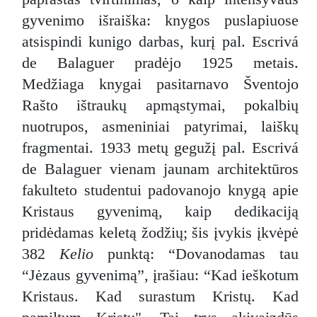
gyvenimo išraiška: knygos puslapiuose
atsispindi kunigo darbas, kurį pal. Escrivá
de Balaguer pradėjo 1925 metais.
Medžiaga knygai pasitarnavo Šventojo
Rašto ištraukų apmąstymai, pokalbių
nuotrupos, asmeniniai patyrimai, laiškų
fragmentai. 1933 metų gegužį pal. Escrivá
de Balaguer vienam jaunam architektūros
fakulteto studentui padovanojo knygą apie
Kristaus gyvenimą, kaip dedikaciją
pridėdamas keletą žodžių; šis įvykis įkvėpė
382
Kelio
punktą: “Dovanodamas tau
“Jėzaus gyvenimą”, įrašiau: “Kad ieškotum
Kristaus. Kad surastum Kristų. Kad