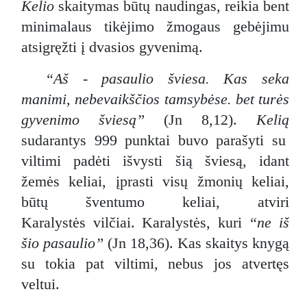
Kelio
skaitymas būtų naudingas, reikia bent
minimalaus tikėjimo žmogaus gebėjimu
atsigręžti į dvasios gyvenimą.
“Aš - pasaulio šviesa. Kas seka
manimi, nebevaikščios tamsybėse. bet turės
gyvenimo šviesą”
(Jn 8,12).
Kelią
sudarantys 999 punktai buvo parašyti su
viltimi padėti išvysti šią šviesą, idant
žemės keliai, įprasti visų žmonių keliai,
būtų šventumo keliai, atviri
Karalystės vilčiai. Karalystės, kuri
“ne iš
šio pasaulio”
(Jn 18,36). Kas skaitys knygą
su tokia pat viltimi, nebus jos atvertęs
veltui.