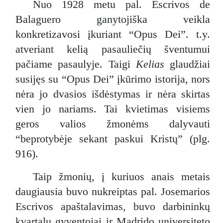
Nuo 1928 metu pal. Escrivos de
Balaguero ganytojiška veikla
konkretizavosi įkuriant “Opus Dei”. t.y.
atveriant kelią pasauliečių šventumui
pačiame pasaulyje. Taigi
Kelias
glaudžiai
susijęs su “Opus Dei” įkūrimo istorija, nors
nėra jo dvasios išdėstymas ir nėra skirtas
vien jo nariams. Tai kvietimas visiems
geros valios žmonėms dalyvauti
“beprotybėje sekant paskui Kristų” (plg.
916).
Taip žmonių, į kuriuos anais metais
daugiausia buvo nukreiptas pal. Josemarios
Escrivos apaštalavimas, buvo darbininkų
kvartalų gyventojai ir Madrido universiteto