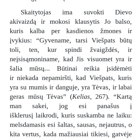
Skaitytojas ima suvokti Dievo
akivaizdą ir mokosi klausytis Jo balso,
kuris kalba per kasdienos žmones ir
įvykius: “Gyvename, tarsi Viešpats būtų
toli, ten, kur spindi žvaigždės, ir
neįsisąmoniname, kad Jis visuomet yra ir
šalia mūsų... Būtinai reikia įsidėmėti
ir niekada nepamiršti, kad Viešpats, kuris
yra su mumis ir danguje, yra Tėvas, ir labai
geras mūsų Tėvas” (
Kelias
, 267). “Kartą
man sakei, jog esi panašus į
išklerusį laikrodi, kuris suskamba ne laiku:
melsdamasis esi šaltas, sausas, nejautrus, o
kita vertus, kada mažiausiai tikiesi, gatvėje