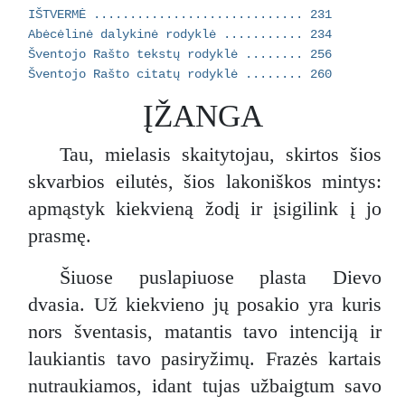
IŠTVERMĖ ............................. 231
Abėcėlinė dalykinė rodyklė ........... 234
Šventojo Rašto tekstų rodyklė ........ 256
Šventojo Rašto citatų rodyklė ........ 260
ĮŽANGA
Tau, mielasis skaitytojau, skirtos šios
skvarbios eilutės, šios lakoniškos mintys:
apmąstyk kiekvieną žodį ir įsigilink į jo
prasmę.
Šiuose puslapiuose plasta Dievo
dvasia. Už kiekvieno jų posakio yra kuris
nors šventasis, matantis tavo intenciją ir
laukiantis tavo pasiryžimų. Frazės kartais
nutraukiamos, idant tujas užbaigtum savo