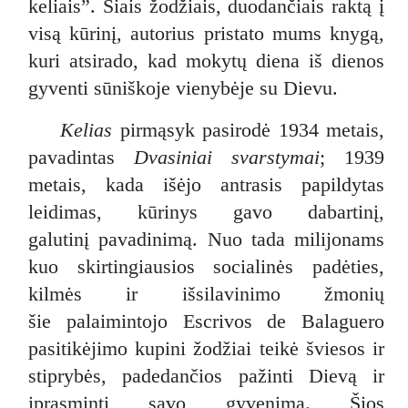
keliais”. Šiais žodžiais, duodančiais raktą į
visą kūrinį, autorius pristato mums knygą,
kuri atsirado, kad mokytų diena iš dienos
gyventi sūniškoje vienybėje su Dievu.
Kelias
pirmąsyk pasirodė 1934 metais,
pavadintas
Dvasiniai svarstymai
; 1939
metais, kada išėjo antrasis papildytas
leidimas, kūrinys gavo dabartinį,
galutinį pavadinimą. Nuo tada milijonams
kuo skirtingiausios socialinės padėties,
kilmės ir išsilavinimo žmonių
šie palaimintojo Escrivos de Balaguero
pasitikėjimo kupini žodžiai teikė šviesos ir
stiprybės, padedančios pažinti Dievą ir
įprasminti savo gyvenimą. Šios