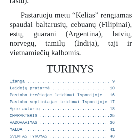
raštu).
Pastaruoju metu “Kelias” rengiamas
spaudai baltarusių, cebuanų (Filipinai),
estų, guarani (Argentina), latvių,
norvegų, tamilų (Indija), taji ir
vietnamiečių kalbomis.
TURINYS
Įžanga ................................. 9
Leidėjų pratarmė ...................... 10
Pastaba trečiajam leidimui Ispanijoje . 16
Pastaba septintajam leidimui Ispanijoje 17
Apie autorių .......................... 18
CHARAKTERIS ............................25
VADOVAVIMAS ........................... 36
MALDA ................................. 41
ŠVENTAS TYRUMAS ....................... 48