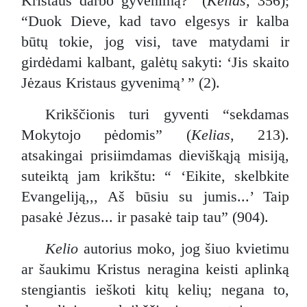
Kristaus darbo gyvenimą?” (
Kelias,
356);
“Duok Dieve, kad tavo elgesys ir kalba
būtų tokie, jog visi, tave matydami ir
girdėdami kalbant, galėtų sakyti: ‘Jis skaito
Jėzaus Kristaus gyvenimą’ ” (2).
Krikščionis turi gyventi “sekdamas
Mokytojo pėdomis” (
Kelias
, 213).
atsakingai prisiimdamas dieviškąją misiją,
suteiktą jam krikštu: “ ‘Eikite, skelbkite
Evangeliją,,, Aš būsiu su jumis...’ Taip
pasakė Jėzus... ir pasakė taip tau” (904).
Kelio
autorius moko, jog šiuo kvietimu
ar šaukimu Kristus neragina keisti aplinką
stengiantis ieškoti kitų kelių; negana to,