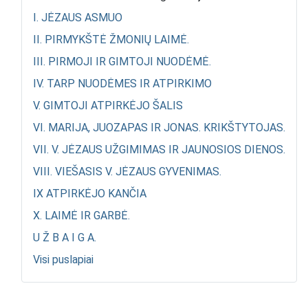
I. JĖZAUS ASMUO
II. PIRMYKŠTĖ ŽMONIŲ LAIMĖ.
III. PIRMOJI IR GIMTOJI NUODĖMĖ.
IV. TARP NUODĖMES IR ATPIRKIMO
V. GIMTOJI ATPIRKĖJO ŠALIS
VI. MARIJA, JUOZAPAS IR JONAS. KRIKŠTYTOJAS.
VII. V. JĖZAUS UŽGIMIMAS IR JAUNOSIOS DIENOS.
VIII. VIEŠASIS V. JĖZAUS GYVENIMAS.
IX ATPIRKĖJO KANČIA
X. LAIMĖ IR GARBĖ.
U Ž B A I G A.
Visi puslapiai