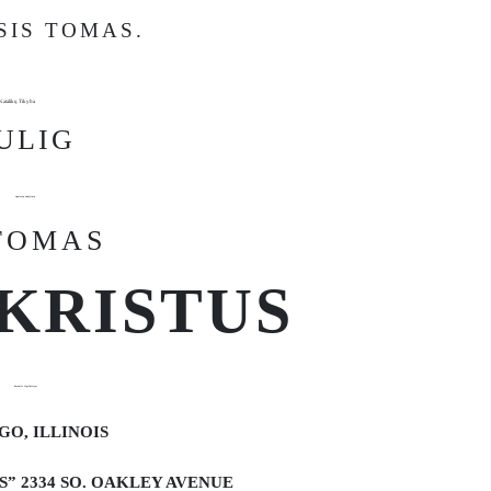
SIS TOMAS.
Katalikų Tikyba
ULIG
Apaštalų Sudėjimu
 TOMAS
 KRISTUS
Pasaulio Išgelbėtojas
GO, ILLINOIS
” 2334 SO. OAKLEY AVENUE