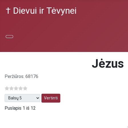
† Dievui ir Tėvynei
Jėzus 
Išsami informacija
Peržiūros: 68176
Prašome įvertinti
Puslapis 1 iš 12