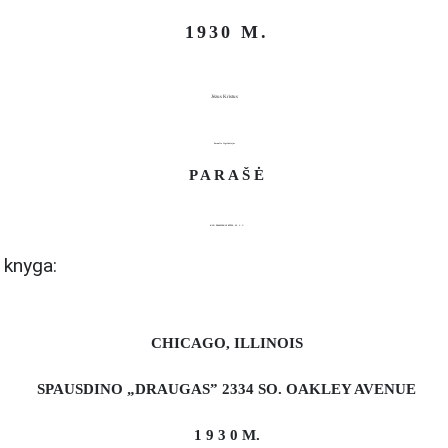
1930 M.
Jėzus Kristus
Pasaulio Išgelbėtojas
P A R A Š Ė
KUN. PRANCIŠKUS BŪČYS, M. I. C.
 knyga:
CHICAGO, ILLINOIS
SPAUSDINO „DRAUGAS” 2334 SO. OAKLEY AVENUE
1 9 3 0 M.