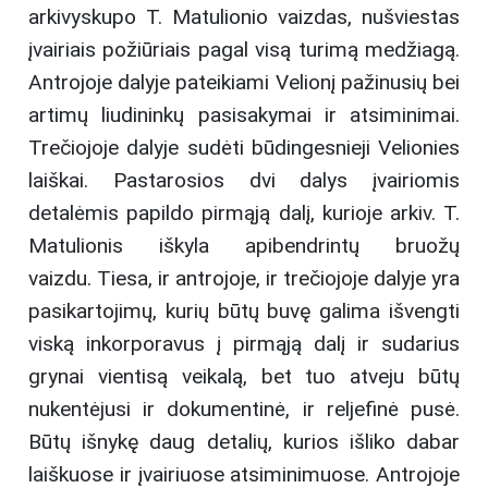
arkivyskupo T. Matulionio vaizdas, nušviestas
įvairiais požiūriais pagal visą turimą medžiagą.
Antrojoje dalyje pateikiami Velionį pažinusių bei
artimų liudininkų pasisakymai ir atsiminimai.
Trečiojoje dalyje sudėti būdingesnieji Velionies
laiškai. Pastarosios dvi dalys įvairiomis
detalėmis papildo pirmąją dalį, kurioje arkiv. T.
Matulionis iškyla apibendrintų bruožų
vaizdu. Tiesa, ir antrojoje, ir trečiojoje dalyje yra
pasikartojimų, kurių būtų buvę galima išvengti
viską inkorporavus į pirmąją dalį ir sudarius
grynai vientisą veikalą, bet tuo atveju būtų
nukentėjusi ir dokumentinė, ir reljefinė pusė.
Būtų išnykę daug detalių, kurios išliko dabar
laiškuose ir įvairiuose atsiminimuose. Antrojoje