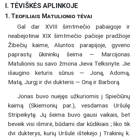
I. TĖVIŠKĖS APLINKOJE
1. Teofiliais Matulionio tėvai
Gal dar XVIII šimtmečio pabaigoje ir
neabejotinai XIX šimtmečio pačioje pradžioje
Žibėčių kaime, Aluntos parapijoje, gyveno
paprastų ūkininkų šeima — Marcijonas
Matulionis su savo žmona Jieva Telksnyte. Jie
išaugino keturis sūnus — Joną, Adomą,
Matą, Jurgį ir dvi dukteris — Oną ir Barborą.
Jonas buvo nuėjęs užkuriomis į Spiečiūnų
kaimą (Skiemonių par.), vesdamas Uršulę
Stripeikytę. Jų šeima buvo gausi vaikais, bet
beveik visi išmirė, būdami dar kūdikiais ; liko tik
dvi dukterys, kurių Uršulė ištekėjo į Trakinių k.