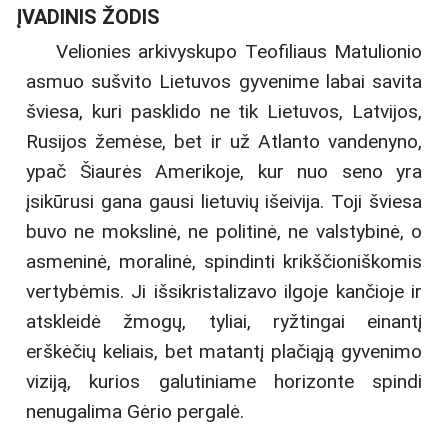
ĮVADINIS ŽODIS
Velionies arkivyskupo Teofiliaus Matulionio
asmuo sušvito Lietuvos gyvenime labai savita
šviesa, kuri pasklido ne tik Lietuvos, Latvijos,
Rusijos žemėse, bet ir už Atlanto vandenyno,
ypač Šiaurės Amerikoje, kur nuo seno yra
įsikūrusi gana gausi lietuvių išeivija. Toji šviesa
buvo ne mokslinė, ne politinė, ne valstybinė, o
asmeninė, moralinė, spindinti krikščioniškomis
vertybėmis. Ji išsikristalizavo ilgoje kančioje ir
atskleidė žmogų, tyliai, ryžtingai einantį
erškėčių keliais, bet matantį plačiąją gyvenimo
viziją, kurios galutiniame horizonte spindi
nenugalima Gėrio pergalė.