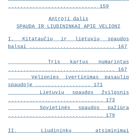
............................. 159
Antroji dalis
SPAUDA IR LIUDININKAI APIE VELIONĮ
I.
Kitataučių ir lietuvių spaudos
balsai
............................ 167
Tris kartus numarintas
................................... 167
Velionies įvertinimas pasaulio
spaudoje .................. 171
Lietuvių spaudos žvilgsnis
............................... 173
Sovietinės spaudos pažiūra
............................... 179
II.
Liudininkų atsiminimai