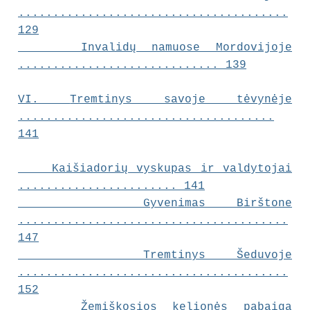
.......................................
129
Invalidų namuose Mordovijoje
............................. 139
VI.
Tremtinys savoje tėvynėje
.....................................
141
Kaišiadorių vyskupas ir valdytojai
....................... 141
Gyvenimas Birštone
.......................................
147
Tremtinys Šeduvoje
.......................................
152
Žemiškosios kelionės pabaiga