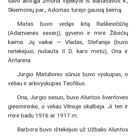
savo antrąja žmona Vijeikyte iš Baltašavos k.,
Skiemonių par., Adomas turėjo gausią šeimą.
Matas buvo vedęs kitą Raškevičiūtę
(Adamienės seserį), gyveno ir mirė Žibėčių
kaime. Jų vaikai — Vladas, Stefanija (buvo
netekėjusi, nušauta II D. karo metu), Ona ir
Antanina.
Jurgio Matulionio sūnus buvo vyskupas, o
vėliau ir arkivyskupas Teofilius.
Ona, Jurgio sesuo, buvo Aluntos šventovės
giesmininkė, o vėliau Vilniuje skalbėja. Ji ten ir
mirė badu 1916 ar 1917 m.
Barbora buvo ištekėjusi už Užbalio Aluntos