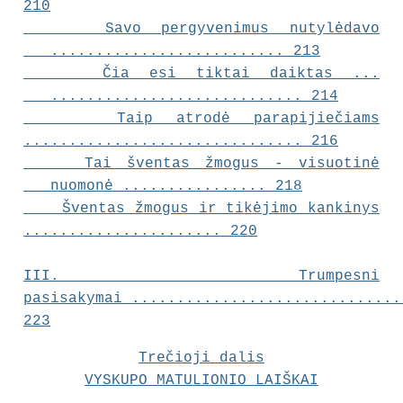
210
Savo pergyvenimus nutylėdavo
.......................... 213
Čia esi tiktai daiktas ...
............................ 214
Taip atrodė parapijiečiams
............................... 216
Tai šventas žmogus - visuotinė
nuomonė ................ 218
Šventas žmogus ir tikėjimo kankinys
...................... 220
III.
Trumpesni
pasisakymai
..............................
223
Trečioji dalis
VYSKUPO MATULIONIO LAIŠKAI