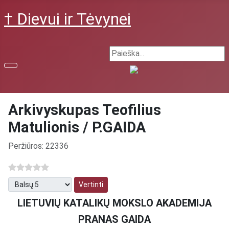
† Dievui ir Tėvynei
Search ...
Arkivyskupas Teofilius
Matulionis / P.GAIDA
Išsami informacija
Peržiūros: 22336
Prašome įvertinti
LIETUVIŲ KATALIKŲ MOKSLO AKADEMIJA
PRANAS GAIDA