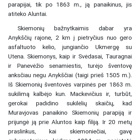
parapijai, tik po 1863 m., ją panaikinus, jis
atiteko Aluntai.
Skiemonių bažnytkaimis dabar yra
Anykščių rajone, 2 km į pietryčius nuo gero
asfaltuoto kelio, jungiančio Ukmergę su
Utena. Skiemonys, kaip ir Svėdasai, Tauragnai
ir Panevėžio senamiestis, turėjo šventovę
anksčiau negu Anykščiai (taigi prieš 1505 m.).
Iš Skiemonių šventovės varpinės per 1863 m.
sukilimą kalbėjo kun. Mackevičius ir, turbūt,
gerokai padidino sukilėlių skaičių, kad
Muravjovas panaikino Skiemonių parapiją ir
prijungė ją prie Aluntos kaip filiją. Ir 20 metų
praslinkus, kai skiemoniečiai, gavę