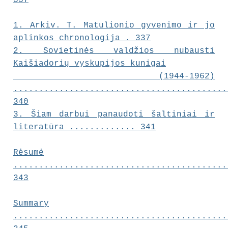
337
1. Arkiv. T. Matulionio gyvenimo ir jo
aplinkos chronologija . 337
2. Sovietinės valdžios nubausti
Kaišiadorių vyskupijos kunigai
(1944-1962)
..........................................
340
3. Šiam darbui panaudoti šaltiniai ir
literatūra ............. 341
Rėsumė
..........................................
343
Summary
..........................................