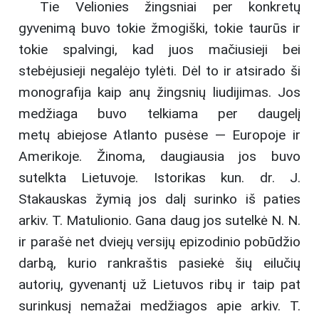
Tie Velionies žingsniai per konkretų
gyvenimą buvo tokie žmogiški, tokie taurūs ir
tokie spalvingi, kad juos mačiusieji bei
stebėjusieji negalėjo tylėti. Dėl to ir atsirado ši
monografija kaip anų žingsnių liudijimas. Jos
medžiaga buvo telkiama per daugelį
metų abiejose Atlanto pusėse — Europoje ir
Amerikoje. Žinoma, daugiausia jos buvo
sutelkta Lietuvoje. Istorikas kun. dr. J.
Stakauskas žymią jos dalį surinko iš paties
arkiv. T. Matulionio. Gana daug jos sutelkė N. N.
ir parašė net dviejų versijų epizodinio pobūdžio
darbą, kurio rankraštis pasiekė šių eilučių
autorių, gyvenantį už Lietuvos ribų ir taip pat
surinkusį nemažai medžiagos apie arkiv. T.