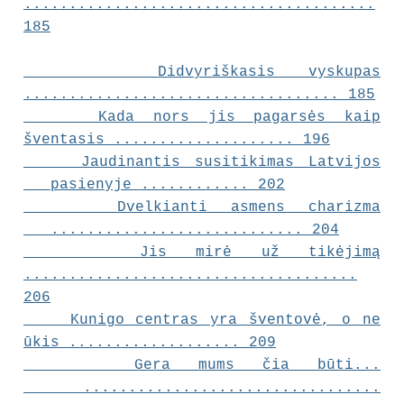
.......................................
185
Didvyriškasis vyskupas
................................... 185
Kada nors jis pagarsės kaip
šventasis .................... 196
Jaudinantis susitikimas Latvijos
pasienyje ............ 202
Dvelkianti asmens charizma
............................ 204
Jis mirė už tikėjimą
.....................................
206
Kunigo centras yra šventovė, o ne
ūkis ................... 209
Gera mums čia būti...
.................................