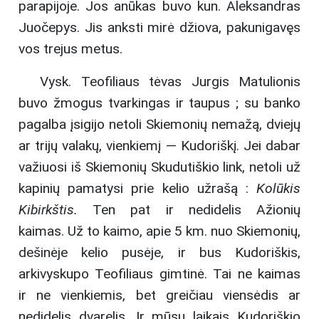
parapijoje. Jos anūkas buvo kun. Aleksandras
Juočepys. Jis anksti mirė džiova, pakunigavęs
vos trejus metus.
Vysk. Teofiliaus tėvas Jurgis Matulionis
buvo žmogus tvarkingas ir taupus ; su banko
pagalba įsigijo netoli Skiemonių nemažą, dviejų
ar trijų valakų, vienkiemį — Kudoriškį. Jei dabar
važiuosi iš Skiemonių Skudutiškio link, netoli už
kapinių pamatysi prie kelio užrašą :
Kolūkis
Kibirkštis.
Ten pat ir nedidelis Ažionių
kaimas. Už to kaimo, apie 5 km. nuo Skiemonių,
dešinėje kelio pusėje, ir bus Kudoriškis,
arkivyskupo Teofiliaus gimtinė. Tai ne kaimas
ir ne vienkiemis, bet greičiau viensėdis ar
nedidelis dvarelis. Ir mūsų laikais Kudoriškio