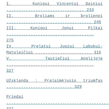
I.
Kunigui Vincentui Dainiui
................................ 233
II.
Broliams ir brolienei
................................... 245
III.
Kunigui Jonui Pilkai
....................................
275
IV.
Prelatui Juozui Labukui-
Matulaičiui
....................... 315
V.
Tautiečiui Anglijoje
....................................
327
Užsklanda : Pralaimėjusio triumfas
........................... 329
Priedai
..........................................