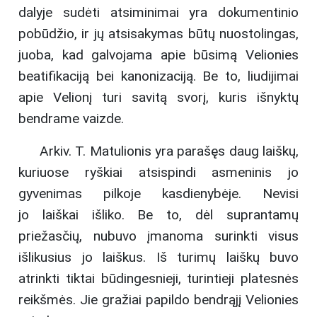
dalyje sudėti atsiminimai yra dokumentinio
pobūdžio, ir jų atsisakymas būtų nuostolingas,
juoba, kad galvojama apie būsimą Velionies
beatifikaciją bei kanonizaciją. Be to, liudijimai
apie Velionį turi savitą svorį, kuris išnyktų
bendrame vaizde.
Arkiv. T. Matulionis yra parašęs daug laiškų,
kuriuose ryškiai atsispindi asmeninis jo
gyvenimas pilkoje kasdienybėje. Nevisi
jo laiškai išliko. Be to, dėl suprantamų
priežasčių, nubuvo įmanoma surinkti visus
išlikusius jo laiškus. Iš turimų laiškų buvo
atrinkti tiktai būdingesnieji, turintieji platesnės
reikšmės. Jie gražiai papildo bendrąjį Velionies