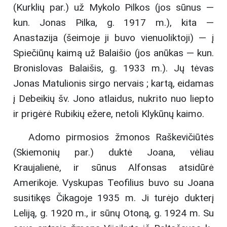
(Kurklių par.) už Mykolo Pilkos (jos sūnus —
kun. Jonas Pilka, g. 1917 m.), kita —
Anastazija (šeimoje ji buvo vienuoliktoji) — į
Spiečiūnų kaimą už Balaišio (jos anūkas — kun.
Bronislovas Balaišis, g. 1933 m.). Jų tėvas
Jonas Matulionis sirgo nervais ; kartą, eidamas
į Debeikių šv. Jono atlaidus, nukrito nuo liepto
ir prigėrė Rubikių ežere, netoli Klykūnų kaimo.
Adomo pirmosios žmonos Raškevičiūtės
(Skiemonių par.) duktė Joana, vėliau
Kraujalienė, ir sūnus Alfonsas atsidūrė
Amerikoje. Vyskupas Teofilius buvo su Joana
susitikęs Čikagoje 1935 m. Ji turėjo dukterį
Leliją, g. 1920 m., ir sūnų Otoną, g. 1924 m. Su