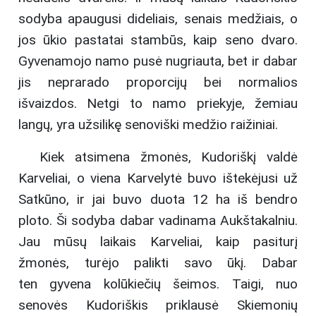
sodyba apaugusi dideliais, senais medžiais, o
jos ūkio pastatai stambūs, kaip seno dvaro.
Gyvenamojo namo pusė nugriauta, bet ir dabar
jis neprarado proporcijų bei normalios
išvaizdos. Netgi to namo priekyje, žemiau
langų, yra užsilikę senoviški medžio raižiniai.
Kiek atsimena žmonės, Kudoriškį valdė
Karveliai, o viena Karvelytė buvo ištekėjusi už
Satkūno, ir jai buvo duota 12 ha iš bendro
ploto. Ši sodyba dabar vadinama Aukštakalniu.
Jau mūsų laikais Karveliai, kaip pasiturį
žmonės, turėjo palikti savo ūkį. Dabar
ten gyvena kolūkiečių šeimos. Taigi, nuo
senovės Kudoriškis priklausė Skiemonių