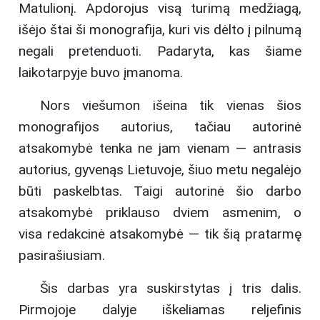
Matulionį. Apdorojus visą turimą medžiagą,
išėjo štai ši monografija, kuri vis dėlto į pilnumą
negali pretenduoti. Padaryta, kas šiame
laikotarpyje buvo įmanoma.
Nors viešumon išeina tik vienas šios
monografijos autorius, tačiau autorinė
atsakomybė tenka ne jam vienam — antrasis
autorius, gyvenąs Lietuvoje, šiuo metu negalėjo
būti paskelbtas. Taigi autorinė šio darbo
atsakomybė priklauso dviem asmenim, o
visa redakcinė atsakomybė — tik šią pratarmę
pasirašiusiam.
Šis darbas yra suskirstytas į tris dalis.
Pirmojoje dalyje iškeliamas reljefinis