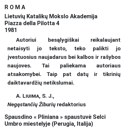
R O M A
Lietuvių Katalikų Mokslo Akademija
Piazza della Pilotta 4
1981
Autoriui besąlygiškai reikalaujant
netaisyti jo teksto, teko palikti jo
įvestuosius naujadarus bei kalbos ir rašybos
naujoves. Tai paliekama autoriaus
atsakomybei. Taip pat datų ir tikrinių
daiktavardžių netikslumai.
A. Liuima, S. J.,
Negęstančių Žiburių
redaktorius
Spausdino « Pliniana » spaustuvė Selci
Umbro miestelyje (Perugia, Italija)