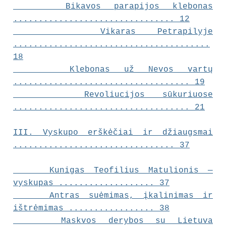
Bikavos parapijos klebonas
................................ 12
Vikaras Petrapilyje
.......................................
18
Klebonas už Nevos vartų
................................... 19
Revoliucijos sūkuriuose
................................... 21
III.
Vyskupo erškėčiai ir džiaugsmai
................................ 37
Kunigas Teofilius Matulionis —
vyskupas ................... 37
Antras suėmimas, įkalinimas ir
ištrėmimas ................. 38
Maskvos derybos su Lietuva