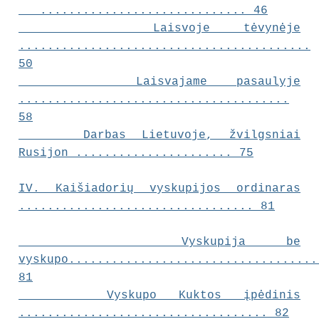
............................. 46
Laisvoje tėvynėje
.........................................
50
Laisvajame pasaulyje
......................................
58
Darbas Lietuvoje, žvilgsniai
Rusijon ...................... 75
IV.
Kaišiadorių vyskupijos ordinaras
................................. 81
Vyskupija be
vyskupo...................................
81
Vyskupo Kuktos įpėdinis
................................... 82