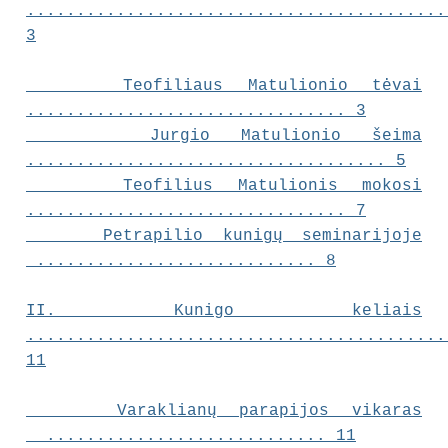
..........................................
3
Teofiliaus Matulionio tėvai
................................ 3
Jurgio Matulionio šeima
.................................... 5
Teofilius Matulionis mokosi
................................ 7
Petrapilio kunigų seminarijoje
............................ 8
II.
Kunigo keliais
..........................................
11
Varaklianų parapijos vikaras
............................ 11