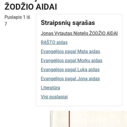
ŽODŽIO AIDAI
Puslapis 1 iš
Straipsnių sąrašas
7
Jonas Vytautas Nistelis ŽODŽIO AIDAI
RAŠTO aidas
Evangelijos pagal Matą aidas
Evangelijos pagal Morkų aidas
Evangelijos pagal Luką aidas
Evangelijos pagal Joną aidas
Literatūra
Visi puslapiai