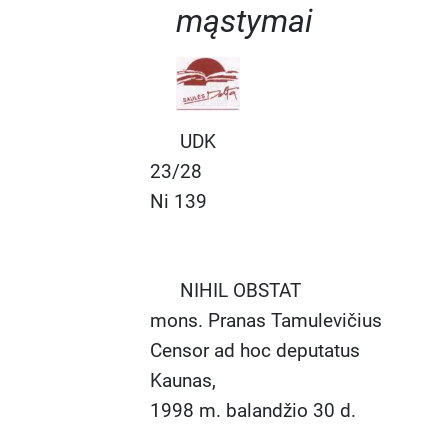
mąstymai
UDK
23/28
Ni 139
NIHIL OBSTAT
mons. Pranas Tamulevičius
Censor ad hoc deputatus
Kaunas,
1998 m. balandžio 30 d.