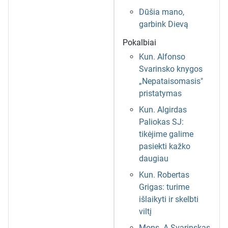
Dūšia mano,
garbink Dievą
Pokalbiai
Kun. Alfonso
Svarinsko knygos
„Nepataisomasis"
pristatymas
Kun. Algirdas
Paliokas SJ:
tikėjime galime
pasiekti kažko
daugiau
Kun. Robertas
Grigas: turime
išlaikyti ir skelbti
viltį
Mons. A.Svarinskas