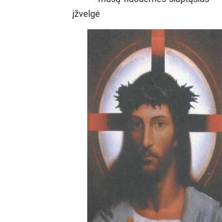
įžvelgė