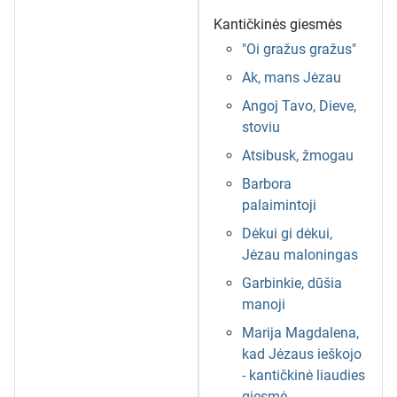
Kantičkinės giesmės
"Oi gražus gražus"
Ak, mans Jėzau
Angoj Tavo, Dieve,
stoviu
Atsibusk, žmogau
Barbora
palaimintoji
Dėkui gi dėkui,
Jėzau maloningas
Garbinkie, dūšia
manoji
Marija Magdalena,
kad Jėzaus ieškojo
- kantičkinė liaudies
giesmė