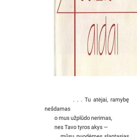
. . . Tu atėjai, ramybę
nešdamas
o mus užplūdo nerimas,
nes Tavo tyros akys —
mūsų nuodėmes slaptąsias