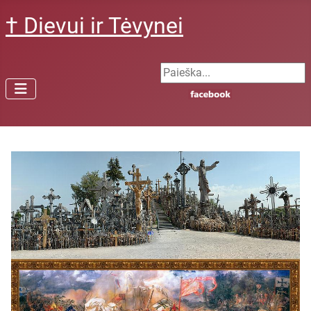
† Dievui ir Tėvynei
Search ...