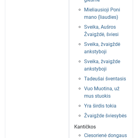
Mieliausioji Poni
mano (liaudies)
Sveika, Aušros
Žvaigždė, šviesi
Sveika, žvaigždė
ankstyboji
Sveika, žvaigžde
ankstyboji
Tadeušai šventasis
Vuo Muotina, už
mus stuokis
Yra širdis tokia
Žvaigžde šviesybės
Kantičkos
Ciesorienė dongaus