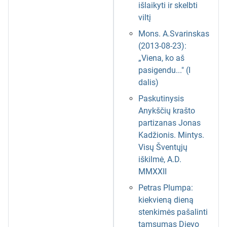
išlaikyti ir skelbti
viltį
Mons. A.Svarinskas
(2013-08-23):
„Viena, ko aš
pasigendu..." (I
dalis)
Paskutinysis
Anykščių krašto
partizanas Jonas
Kadžionis. Mintys.
Visų Šventųjų
iškilmė, A.D.
MMXXII
Petras Plumpa:
kiekvieną dieną
stenkimės pašalinti
tamsumas Dievo