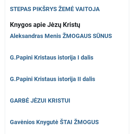
STEPAS PIKŠRYS ŽEMĖ VAITOJA
Knygos apie Jėzų Kristų
Aleksandras Menis ŽMOGAUS SŪNUS
G.Papini Kristaus istorija I dalis
G.Papini Kristaus istorija II dalis
GARBĖ JĖZUI KRISTUI
Gavėnios Knygutė ŠTAI ŽMOGUS