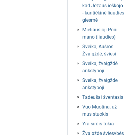
kad Jėzaus ieškojo
- kantičkinė liaudies
giesmė
Mieliausioji Poni
mano (liaudies)
Sveika, Aušros
Žvaigždė, šviesi
Sveika, žvaigždė
ankstyboji
Sveika, žvaigžde
ankstyboji
Tadeušai šventasis
Vuo Muotina, už
mus stuokis
Yra širdis tokia
Žvaigžde šviesybės