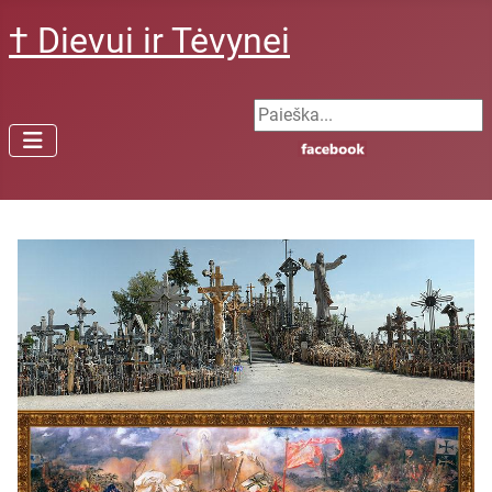
† Dievui ir Tėvynei
Search ...