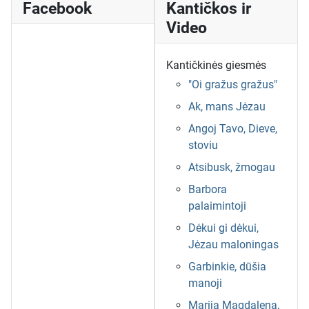
Facebook
Kantičkos ir
Video
Kantičkinės giesmės
"Oi gražus gražus"
Ak, mans Jėzau
Angoj Tavo, Dieve,
stoviu
Atsibusk, žmogau
Barbora
palaimintoji
Dėkui gi dėkui,
Jėzau maloningas
Garbinkie, dūšia
manoji
Marija Magdalena,