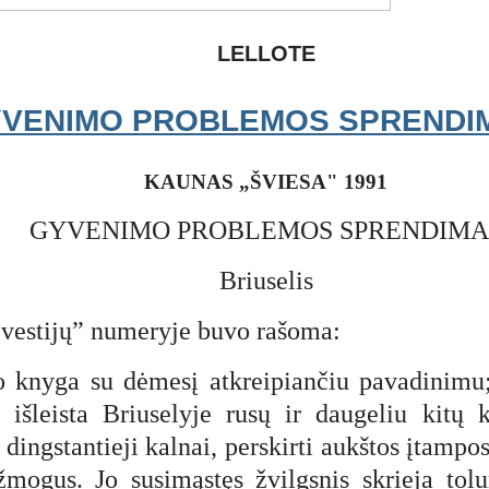
LELLOTE
VENIMO PROBLEMOS SPRENDI
KAUNAS „ŠVIESA" 1991
GYVENIMO PROBLEMOS SPRENDIMA
Briuselis
zvestijų” numeryje buvo rašoma:
ko knyga su dėmesį atkreipiančiu pavadinim
 išleista Briuselyje rusų ir daugeliu kitų
gstantieji kalnai, perskirti aukštos įtampos
žmogus. Jo susimąstęs žvilgsnis skrieja tol