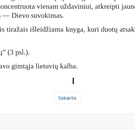
ncentruota vienam uždaviniui, atkreipti jauno 
is — Dievo suvokimas.
is tiražais išleidžiama knyga, kuri duotų ats
” (3 psl.).
tavo gimtąja lietuvių kalba.
I
Sekantis