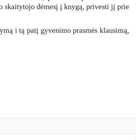
skaitytojo dėmesį į knygą, privesti jį prie
akymą i tą patį gyvenimo prasmės klausimą,