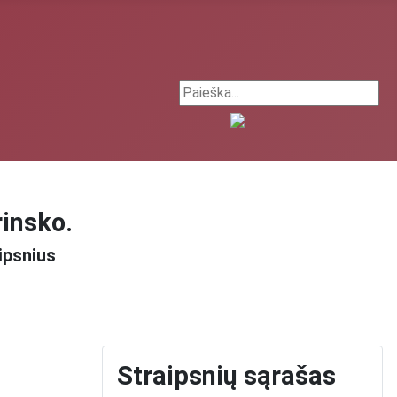
Search ...
rinsko.
ipsnius
Straipsnių sąrašas