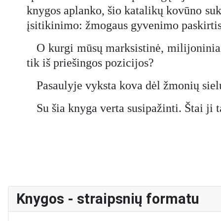
knygos aplanko, šio katalikų kovūno suko
įsitikinimo: žmogaus gyvenimo paskirt
O kurgi mūsų marksistinė, milijoninia
tik iš priešingos pozicijos?
Pasaulyje vyksta kova dėl žmonių sielų
Su šia knyga verta susipažinti. Štai ji 
Knygos - straipsnių formatu