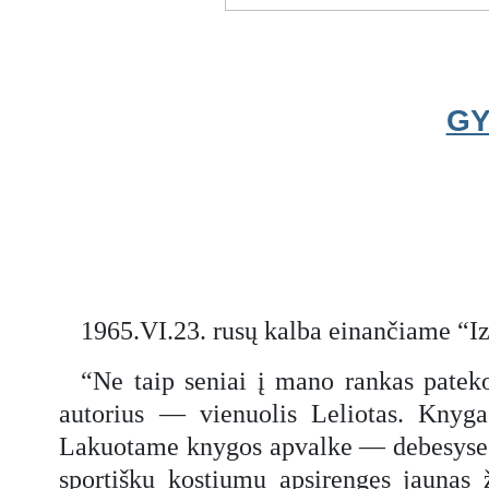
GY
1965.VI.23. rusų kalba einančiame “I
“Ne taip seniai į mano rankas pate
autorius — vienuolis Leliotas. Knyga
Lakuotame knygos apvalke — debesyse din
sportišku kostiumu apsirengęs jaunas 