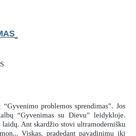
MAS
S
u; “Gyvenimo problemos sprendimas”. Jos
 kalbų “Gyvenimas su Dievu” leidykloje.
 laidų. Ant skardžio stovi ultramodernišku
umon... Viskas, pradedant pavadinimu iki