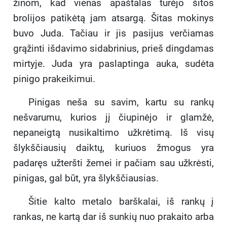
žinom, kad vienas apaštalas turėjo šitos
brolijos patikėtą jam atsargą. Šitas mokinys
buvo Juda. Tačiau ir jis pasijus verčiamas
grąžinti išdavimo sidabrinius, prieš dingdamas
mirtyje. Juda yra paslaptinga auka, sudėta
pinigo prakeikimui.
Pinigas neša su savim, kartu su rankų
nešvarumu, kurios jį čiupinėjo ir glamžė,
nepaneigtą nusikaltimo užkrėtimą. Iš visų
šlykščiausių daiktų, kuriuos žmogus yra
padaręs užteršti žemei ir pačiam sau užkrėsti,
pinigas, gal būt, yra šlykščiausias.
Šitie kalto metalo barškalai, iš rankų į
rankas, ne kartą dar iš sunkių nuo prakaito arba