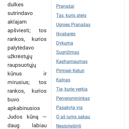
dulkes
Pranašai
sutrindavo
Tas, kuris ateis
aklajam
Ugnies Pranašas
apšviesti; tos
Išvakarės
rankos, kurios
Dykuma
palytėdavo
Sugrįžimas
užkrėstųjų
Kapharnaumas
raupsuotųjų
Pirmieji Keturi
kūnus ir
Kalnas
mirusius; tos
Tie, kurie verkia
rankos, kurios
Perversmininkas
buvo
apkabinusios
Pasakyta yra
Judos kūną —
O aš jums sakau
daug labiau
Nesipriešinti