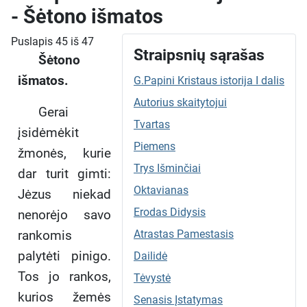
- Šėtono išmatos
Puslapis 45 iš 47
Straipsnių sąrašas
Šėtono
išmatos.
G.Papini Kristaus istorija I dalis
Autorius skaitytojui
Gerai
Tvartas
įsidėmėkit
Piemens
žmonės, kurie
Trys Išminčiai
dar turit gimti:
Oktavianas
Jėzus niekad
Erodas Didysis
nenorėjo savo
rankomis
Atrastas Pamestasis
palytėti pinigo.
Dailidė
Tos jo rankos,
Tėvystė
kurios žemės
Senasis Įstatymas