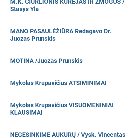
M.K. ČIURLIONIS KŪRĖJAS IR ŽMOGUS /
Stasys Yla
MANO PASAULĖŽIŪRA Redagavo Dr.
Juozas Prunskis
MOTINA /Juozas Prunskis
Mykolas Krupavičius ATSIMINIMAI
Mykolas Krupavičius VISUOMENINIAI
KLAUSIMAI
NEGESINKIME AUKURŲ / Vysk. Vincentas