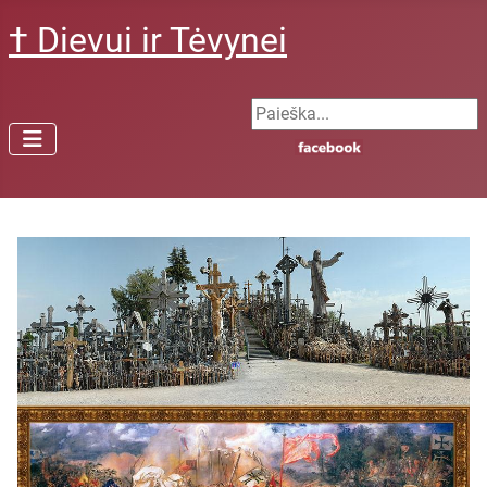
† Dievui ir Tėvynei
Search ...