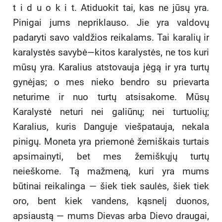
t i d u o k i t. Atiduokit tai, kas ne jūsų yra.
Pinigai jums nepriklauso. Jie yra valdovų
padaryti savo valdžios reikalams. Tai karalių ir
karalystės savybė—kitos karalystės, ne tos kuri
mūsų yra. Karalius atstovauja jėgą ir yra turtų
gynėjas; o mes nieko bendro su prievarta
neturime ir nuo turtų atsisakome. Mūsų
Karalystė neturi nei galiūnų; nei turtuolių;
Karalius, kuris Danguje viešpatauja, nekala
pinigų. Moneta yra priemonė žemiškais turtais
apsimainyti, bet mes žemiškųjų turtų
neieškome. Tą mažmeną, kuri yra mums
būtinai reikalinga — šiek tiek saulės, šiek tiek
oro, bent kiek vandens, kąsnelį duonos,
apsiaustą — mums Dievas arba Dievo draugai,