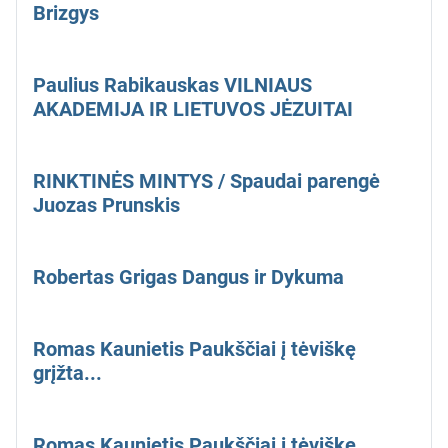
Brizgys
Paulius Rabikauskas VILNIAUS
AKADEMIJA IR LIETUVOS JĖZUITAI
RINKTINĖS MINTYS / Spaudai parengė
Juozas Prunskis
Robertas Grigas Dangus ir Dykuma
Romas Kaunietis Paukščiai į tėviškę
grįžta...
Romas Kaunietis Paukščiai į tėviškę