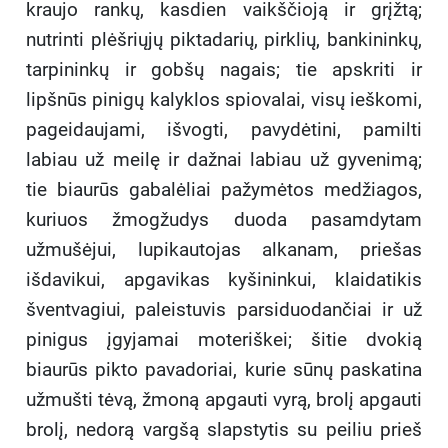
kraujo rankų, kasdien vaikščioją ir grįžtą;
nutrinti plėšriųjų piktadarių, pirklių, bankininkų,
tarpininkų ir gobšų nagais; tie apskriti ir
lipšnūs pinigų kalyklos spiovalai, visų ieškomi,
pageidaujami, išvogti, pavydėtini, pamilti
labiau už meilę ir dažnai labiau už gyvenimą;
tie biaurūs gabalėliai pažymėtos medžiagos,
kuriuos žmogžudys duoda pasamdytam
užmušėjui, lupikautojas alkanam, priešas
išdavikui, apgavikas kyšininkui, klaidatikis
šventvagiui, paleistuvis parsiduodančiai ir už
pinigus įgyjamai moteriškei; šitie dvokią
biaurūs pikto pavadoriai, kurie sūnų paskatina
užmušti tėvą, žmoną apgauti vyrą, brolį apgauti
brolį, nedorą vargšą slapstytis su peiliu prieš