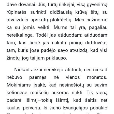
davė dovanai. Jūs, turtų rinkėjai, visą gyvenimą
rūpinatės surinkti didžiausią krūvą šitų su
atvaizdais apskritų plokštelių. Mes nežinome
ką su jomis veikti. Mums tai yra, pagaliau
nereikalinga. Todėl jas atiduodam: atiduodam
tam, kas liepė jas nukalti pinigų dirbtuvėje,
tam, kuris jose padėjo savo atvaizdą, kad visi
žinotų, jog tai jam priklauso.
Niekad Jėzui nereikėjo atiduoti, nes niekad
nebuvo paėmęs nė vienos monetos.
Mokiniams įsakė, kad nesinešiotų su savim
kelionėse maišelių aukoms rinkti. Tik vieną
padarė išimtį—tokią išimtį, kad šaltis net
kaulus perveria. Iš vieno Evangelijos posakio