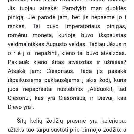
Jis tuojau atsakė: Parodykit man duoklės
pinigą. Jie parodė jam, bet jis nepaėmė jo į
rankas. Tai buvo imperatoriaus pinigas,
romėnų moneta, kurioje buvo išspaustas
veidmainiškas Augusto veidas. Tačiau Jėzus n
o r ė j o nepažinti, kieno tai buvo atvaizdas.
Paklauė: kieno šitas atvaizdas ir užrašas?
Atsakė jam: Ciesoriaus. Tada jis pasakė
išpaikusiems paklausėjams į akis žodį, kuris
juos nepaprastai nustebino: „Atiduokit, tad
Ciesoriui, kas yra Ciesoriaus, ir Dievui, kas
Dievo yra“.
Šitų kelių žodžių prasmė yra keleriopa:
užteks tuo tarpu sustoti prie pirmojo žodžio: a