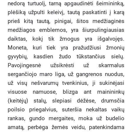
nedorą turtuolį, tarną apgaudinėti šeimininką,
plėšiką užpulti keleivį, tautą paskatinti į karą
prieš kitą tautą, pinigai, šitos medžiaginės
medžiagos emblemos, yra šiurpulingiausias
daiktas, kokį tik žmogus yra išgalvojęs.
Moneta, kuri tiek yra pražudžiusi žmonių
gyvybių, kasdien žudo tūkstančius sielų.
Pavojingesnė užsikrėsti už skarmalus
sergančiojo maro liga, už gangrenos nuodus,
už visų nešvarumų tvenkinius, ji sukinėjasi
visuose namuose, blizga ant mainininkų
(keitėjų) stalų, slepiasi dėžėse, drumsčia
poilsio priegalvius, suteršia nekaltas vaikų
rankas, gundo mergaites, moka už budelio
amatą, perbėga žemės veidu, patenkindama