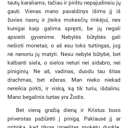
tautų karaliams, tačiau ir pirštu nepajudinsiu jų
gauti. Vienas mano pavaldinys išims jį iš
žuvies nasrų ir įteiks mokesčių rinkėjui, nes
kunigai kaip galima spręsti, be jų negali
apsieiti gyvenime. Nebylės būtybės gali
nešioti monetas; o aš esu toks turtingas, jog
nė nenoriu jų matyti. Nesu nebylė būtybė, bet
kalbanti siela, o sielos neturi nei sidabro, nei
piniginių. Ne aš, vadinas, duodu tau šitas
drachmas, bet ežeras. Man nieko niekad
nereikia pirkti, ir viską, ką tik turiu, išdalinu.
Mano begalinis turtas yra Žodis.
Bet vieną gražią dieną ir Kristus buvo
priverstas pažiūrėti į pinigą. Paklausė jį ar
pritinka, kad tikras izraelitas mokėtų duoklę.