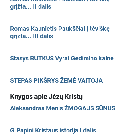
grįžta... II dalis
Romas Kaunietis Paukščiai į tėviškę
grįžta... III dalis
Stasys BUTKUS Vyrai Gedimino kalne
STEPAS PIKŠRYS ŽEMĖ VAITOJA
Knygos apie Jėzų Kristų
Aleksandras Menis ŽMOGAUS SŪNUS
G.Papini Kristaus istorija I dalis