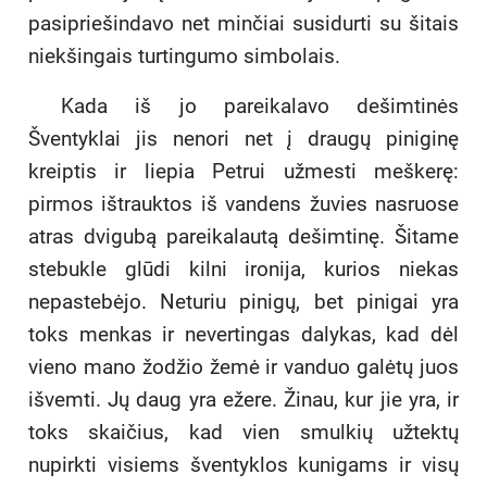
pasipriešindavo net minčiai susidurti su šitais
niekšingais turtingumo simbolais.
Kada iš jo pareikalavo dešimtinės
Šventyklai jis nenori net į draugų piniginę
kreiptis ir liepia Petrui užmesti meškerę:
pirmos ištrauktos iš vandens žuvies nasruose
atras dvigubą pareikalautą dešimtinę. Šitame
stebukle glūdi kilni ironija, kurios niekas
nepastebėjo. Neturiu pinigų, bet pinigai yra
toks menkas ir nevertingas dalykas, kad dėl
vieno mano žodžio žemė ir vanduo galėtų juos
išvemti. Jų daug yra ežere. Žinau, kur jie yra, ir
toks skaičius, kad vien smulkių užtektų
nupirkti visiems šventyklos kunigams ir visų