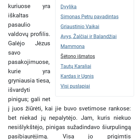
kuriuose yra
Dvylika
iškaltas
Simonas Petru pavadintas
pasaulio
Griaustinio Vaikai
valdovų profilis.
Avys, Žalčiai ir Balandžiai
Galėjo Jėzus
Mammona
savo
Šėtono išmatos
pasakojimuose,
Tautų Karaliai
kurie yra
Kardas ir Ugnis
gryniausia tiesa,
Visi puslapiai
išvardyti
pinigus; gali net
į juos žiūrėti, kai jie buvo svetimose rankose:
bet niekad jų nepalytėjo. Jam, kuris niekuo
nesišlykštėjo, pinigas sužadindavo šiurpulingą
pasibiaurėjimą. Visa jo prigimtis