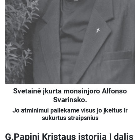
Svetainė įkurta monsinjoro Alfonso
Svarinsko.
Jo atminimui paliekame visus jo įkeltus ir
sukurtus straipsnius
G.Papini Kristaus istorija I dalis