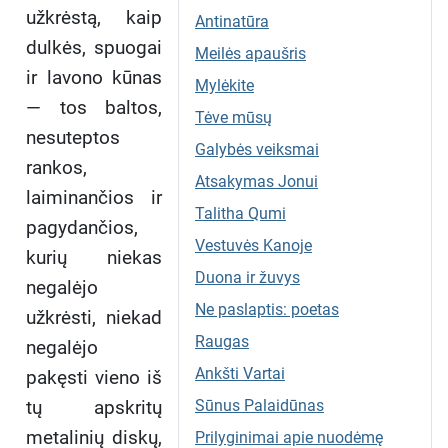
užkrėstą, kaip
Antinatūra
dulkės, spuogai
Meilės apaušris
ir lavono kūnas
Mylėkite
— tos baltos,
Tėve mūsų
nesuteptos
Galybės veiksmai
rankos,
Atsakymas Jonui
laiminančios ir
Talitha Qumi
pagydančios,
Vestuvės Kanoje
kurių niekas
Duona ir žuvys
negalėjo
Ne paslaptis: poetas
užkrėsti, niekad
Raugas
negalėjo
Ankšti Vartai
pakęsti vieno iš
tų apskritų
Sūnus Palaidūnas
metalinių diskų,
Prilyginimai apie nuodėmę