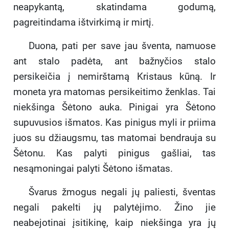
neapykantą, skatindama godumą,
pagreitindama ištvirkimą ir mirtį.
Duona, pati per save jau šventa, namuose
ant stalo padėta, ant bažnyčios stalo
persikeičia į nemirštamą Kristaus kūną. Ir
moneta yra matomas persikeitimo ženklas. Tai
niekšinga Šėtono auka. Pinigai yra Šėtono
supuvusios išmatos. Kas pinigus myli ir priima
juos su džiaugsmu, tas matomai bendrauja su
Šėtonu. Kas palyti pinigus gašliai, tas
nesąmoningai palyti Šėtono išmatas.
Švarus žmogus negali jų paliesti, šventas
negali pakelti jų palytėjimo. Žino jie
neabejotinai įsitikinę, kaip niekšinga yra jų