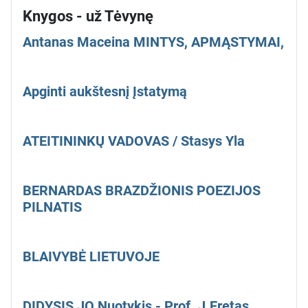
Knygos - už Tėvynę
Antanas Maceina MINTYS, APMĄSTYMAI,
Apginti aukštesnį Įstatymą
ATEITININKŲ VADOVAS / Stasys Yla
BERNARDAS BRAZDŽIONIS POEZIJOS
PILNATIS
BLAIVYBĖ LIETUVOJE
DIDYSIS JO Nuotykis - Prof. J.Eretas