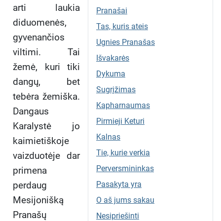
arti laukia
Pranašai
diduomenės,
Tas, kuris ateis
gyvenančios
Ugnies Pranašas
viltimi. Tai
Išvakarės
žemė, kuri tiki
Dykuma
dangų, bet
Sugrįžimas
tebėra žemiška.
Kapharnaumas
Dangaus
Pirmieji Keturi
Karalystė jo
Kalnas
kaimietiškoje
Tie, kurie verkia
vaizduotėje dar
Perversmininkas
primena
perdaug
Pasakyta yra
Mesijonišką
O aš jums sakau
Pranašų
Nesipriešinti