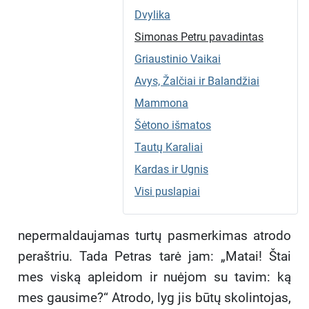
Dvylika
Simonas Petru pavadintas
Griaustinio Vaikai
Avys, Žalčiai ir Balandžiai
Mammona
Šėtono išmatos
Tautų Karaliai
Kardas ir Ugnis
Visi puslapiai
nepermaldaujamas turtų pasmerkimas atrodo
peraštriu. Tada Petras tarė jam: „Matai! Štai
mes viską apleidom ir nuėjom su tavim: ką
mes gausime?“ Atrodo, lyg jis būtų skolintojas,