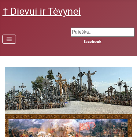
† Dievui ir Tėvynei
Search ...