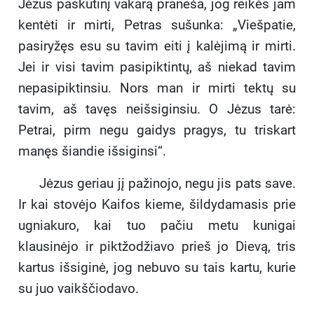
Jėzus paskutinį vakarą praneša, jog reikės jam
kentėti ir mirti, Petras sušunka: „Viešpatie,
pasiryžęs esu su tavim eiti į kalėjimą ir mirti.
Jei ir visi tavim
pasipiktintų, aš niekad tavim
nepasipiktinsiu. Nors man ir mirti tektų su
tavim, aš tavęs neišsiginsiu. O Jėzus tarė:
Petrai, pirm negu gaidys pragys, tu triskart
manęs šiandie išsiginsi“.
Jėzus geriau jį pažinojo, negu jis pats save.
Ir kai stovėjo Kaifos kieme, šildydamasis prie
ugniakuro, kai tuo pačiu metu kunigai
klausinėjo ir piktžodžiavo prieš jo Dievą, tris
kartus išsiginė, jog nebuvo su tais kartu, kurie
su juo vaikščiodavo.