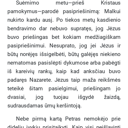
Suėmimo metu—prieš Kristaus
pamokymus—parodė pasipriešinimą: Malkui
nukirto kardu ausį. Po tiekos metų kasdienio
bendravimo dar nebuvo supratęs, jog Jėzus
buvo priešingas bet kokiam medžiagiškam
pasipriešinimui. Nesuprato, jog jei Jėzus ir
būtų norėjęs išsigelbėti, būtų galėjęs niekieno
nematomas pasislėpti dykumose arba pabėgti
iš kareivių rankų, kaip kad anksčiau buvo
padaręs Nazarete. Jėzus taip maža reikšmės
teteikė šitam pasielgimui, priešingam jo
dvasiai, jog tuojau išgydė žaizdą,
sudrausdamas ūmų keršintoją.
Nebe pirmą kartą Petras nemokėjo prie
didelių įvykių prisitaikyti. Kaip visi neišlavinti