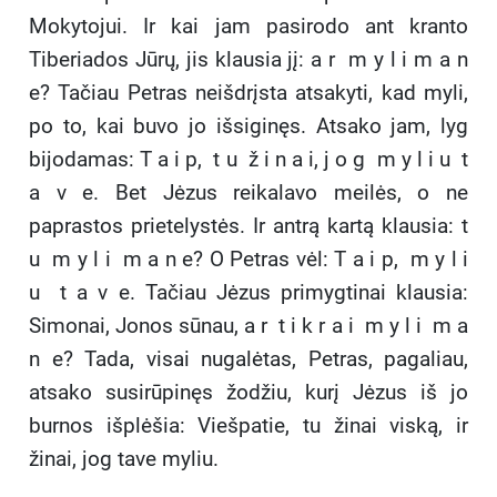
Mokytojui. Ir kai jam pasirodo ant kranto
Tiberiados Jūrų, jis klausia jį: a r m y l i m a n
e? Tačiau Petras neišdrįsta atsakyti, kad myli,
po to, kai buvo jo išsiginęs. Atsako jam, lyg
bijodamas: T a i p, t u ž i n a i, j o g m y l i u t
a v e. Bet Jėzus reikalavo meilės, o ne
paprastos prietelystės. Ir antrą kartą klausia: t
u m y l i m a n e? O Petras vėl: T a i p, m y l i
u t a v e. Tačiau Jėzus primygtinai klausia:
Simonai, Jonos sūnau, a r t i k r a i m y l i m a
n e? Tada, visai nugalėtas, Petras, pagaliau,
atsako susirūpinęs žodžiu, kurį Jėzus iš jo
burnos išplėšia: Viešpatie, tu žinai viską, ir
žinai, jog tave myliu.