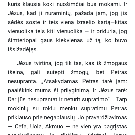
kuris klausia koki nuošimčiai bus mokami. Ir
Jėzus, kad jį nuramintų, pažada jam, jog jis
sėdės soste ir teis vieną Izraelio kartą—kitas
vienuolika teis kiti vienuolika — ir priduria, jog
šimteriopai gaus kiekvienas už tą, ko buvo
išsižadėjęs.
Jėzus tvirtina, jog tik tas, kas iš žmogaus
išeina, gali sutepti žmogų, bet Petras
nesupranta. „Atsakydamas Petras tarė jam:
paaiškink mums šį prilyginimą. Ir Jėzus tarė:
Dar jūs nesuprantat ir neturit supratimo“... Tarp
mokinių su tokiu menku supratimu Petras
priklauso prie negabiausių. Jo pravardžiavimas
— Cefa, Uola, Akmuo — ne vien yra pagrįstas