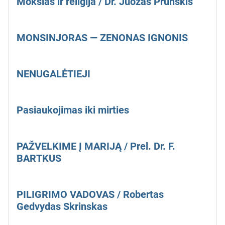
Mokslas ir religija / Dr. Juozas Prunskis
MONSINJORAS — ZENONAS IGNONIS
NENUGALĖTIEJI
Pasiaukojimas iki mirties
PAŽVELKIME Į MARIJĄ / Prel. Dr. F.
BARTKUS
PILIGRIMO VADOVAS / Robertas
Gedvydas Skrinskas