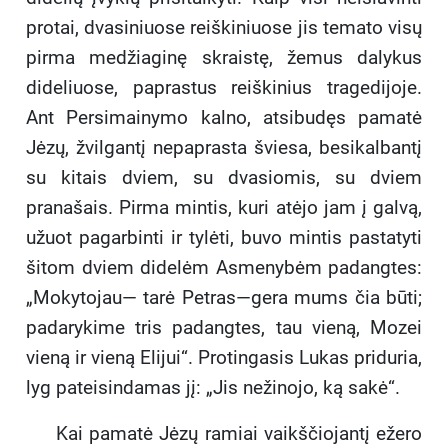
protai, dvasiniuose reiškiniuose jis temato visų
pirma medžiaginę skraistę, žemus dalykus
dideliuose, paprastus reiškinius tragedijoje.
Ant Persimainymo kalno, atsibudęs pamatė
Jėzų, žvilgantį nepaprasta šviesa, besikalbantį
su kitais dviem, su dvasiomis, su dviem
pranašais. Pirma mintis, kuri atėjo jam į galvą,
užuot pagarbinti ir tylėti, buvo mintis pastatyti
šitom dviem didelėm Asmenybėm padangtes:
„Mokytojau— tarė Petras—gera mums čia būti;
padarykime tris padangtes, tau vieną, Mozei
vieną ir vieną Elijui“. Protingasis Lukas priduria,
lyg pateisindamas jį: „Jis nežinojo, ką sakė“.
Kai pamatė Jėzų ramiai vaikščiojantį ežero