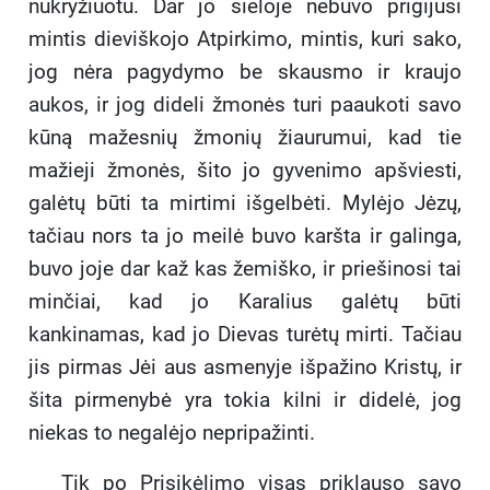
nukryžiuotu. Dar jo sieloje nebuvo prigijusi
mintis dieviškojo Atpirkimo, mintis, kuri sako,
jog nėra pagydymo be skausmo ir kraujo
aukos, ir jog dideli žmonės turi paaukoti savo
kūną mažesnių žmonių žiaurumui, kad tie
mažieji žmonės, šito jo gyvenimo apšviesti,
galėtų būti ta mirtimi išgelbėti. Mylėjo Jėzų,
tačiau nors ta jo meilė buvo karšta ir galinga,
buvo joje dar kaž kas žemiško, ir priešinosi tai
minčiai, kad jo Karalius galėtų būti
kankinamas, kad jo Dievas turėtų mirti. Tačiau
jis pirmas Jėi aus asmenyje išpažino Kristų, ir
šita pirmenybė yra tokia kilni ir didelė, jog
niekas to negalėjo nepripažinti.
Tik po Prisikėlimo visas priklauso savo