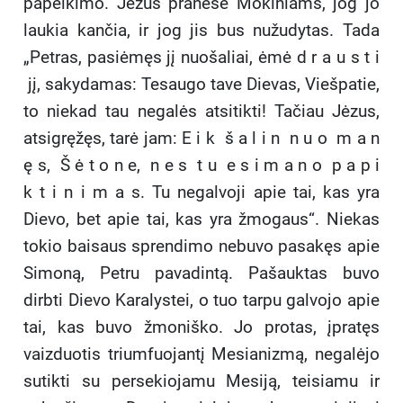
papeikimo. Jėzus pranešė Mokiniams, jog jo
laukia kančia, ir jog jis bus nužudytas. Tada
„Petras, pasiėmęs jį nuošaliai, ėmė d r a u s t i
jį, sakydamas: Tesaugo tave Dievas, Viešpatie,
to niekad tau negalės atsitikti! Tačiau Jėzus,
atsigręžęs, tarė jam: E i k š a l i n n u o m a n
ę s, Š ė t o n e, n e s t u e s i m a n o p a p i
k t i n i m a s. Tu negalvoji apie tai, kas yra
Dievo, bet apie tai, kas yra žmogaus“. Niekas
tokio baisaus sprendimo nebuvo pasakęs apie
Simoną, Petru pavadintą. Pašauktas buvo
dirbti Dievo Karalystei, o tuo tarpu galvojo apie
tai, kas buvo žmoniško. Jo protas, įpratęs
vaizduotis triumfuojantį Mesianizmą, negalėjo
sutikti su persekiojamu Mesiją, teisiamu ir