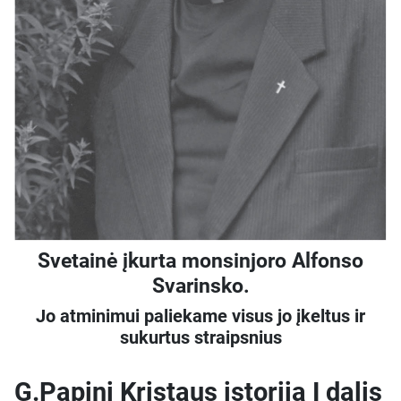
Svetainė įkurta monsinjoro Alfonso
Svarinsko.
Jo atminimui paliekame visus jo įkeltus ir
sukurtus straipsnius
G.Papini Kristaus istorija I dalis