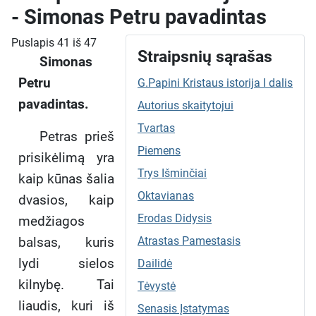
- Simonas Petru pavadintas
Puslapis 41 iš 47
Straipsnių sąrašas
Simonas
Petru
G.Papini Kristaus istorija I dalis
pavadintas.
Autorius skaitytojui
Tvartas
Petras prieš
Piemens
prisikėlimą yra
Trys Išminčiai
kaip kūnas šalia
Oktavianas
dvasios, kaip
Erodas Didysis
medžiagos
balsas, kuris
Atrastas Pamestasis
lydi sielos
Dailidė
kilnybę. Tai
Tėvystė
liaudis, kuri iš
Senasis Įstatymas