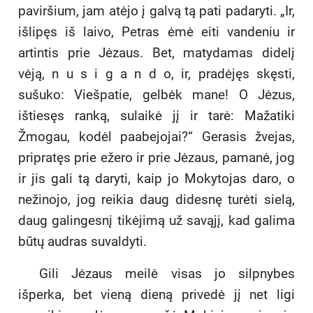
paviršium, jam atėjo į galvą tą pati padaryti. „Ir,
išlipęs iš laivo, Petras ėmė eiti vandeniu ir
artintis prie Jėzaus. Bet, matydamas didelį
vėją, n u s i g a n d o, ir, pradėjęs skęsti,
sušuko: Viešpatie, gelbėk mane! O Jėzus,
ištiesęs ranką, sulaikė jį ir tarė: Mažatiki
Žmogau, kodėl paabejojai?“ Gerasis žvejas,
pripratęs prie ežero ir prie Jėzaus, pamanė, jog
ir jis gali tą daryti, kaip jo Mokytojas daro, o
nežinojo, jog reikia daug didesnę turėti sielą,
daug galingesnį tikėjimą už savąjį, kad galima
būtų audras suvaldyti.
Gili Jėzaus meilė visas jo silpnybes
išperka, bet vieną dieną privedė jį net ligi