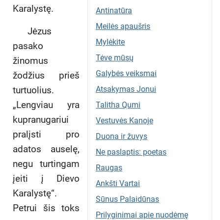
Karalystę.
Antinatūra
Meilės apaušris
Jėzus
Mylėkite
pasako
Tėve mūsų
žinomus
Galybės veiksmai
žodžius prieš
turtuolius.
Atsakymas Jonui
„Lengviau yra
Talitha Qumi
kupranugariui
Vestuvės Kanoje
pralįsti pro
Duona ir žuvys
adatos auselę,
Ne paslaptis: poetas
negu turtingam
Raugas
įeiti į Dievo
Ankšti Vartai
Karalystę“.
Sūnus Palaidūnas
Petrui šis toks
Prilyginimai apie nuodėmę