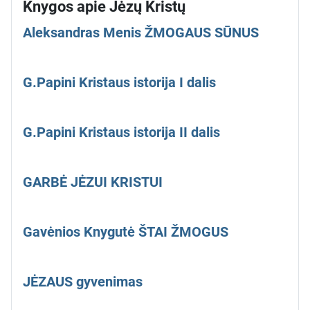
Knygos apie Jėzų Kristų
Aleksandras Menis ŽMOGAUS SŪNUS
G.Papini Kristaus istorija I dalis
G.Papini Kristaus istorija II dalis
GARBĖ JĖZUI KRISTUI
Gavėnios Knygutė ŠTAI ŽMOGUS
JĖZAUS gyvenimas