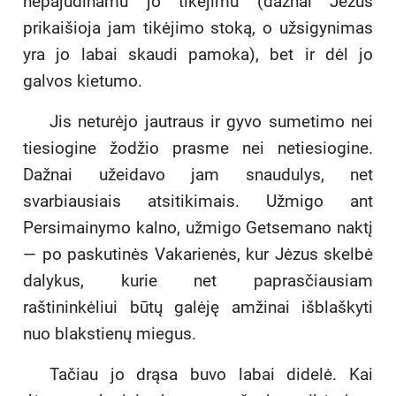
nepajudinamu jo tikėjimu (dažnai Jėzus
prikaišioja jam tikėjimo stoką, o užsigynimas
yra jo labai skaudi pamoka), bet ir dėl jo
galvos kietumo.
Jis neturėjo jautraus ir gyvo sumetimo nei
tiesiogine žodžio prasme nei netiesiogine.
Dažnai užeidavo jam snaudulys, net
svarbiausiais atsitikimais. Užmigo ant
Persimainymo kalno, užmigo Getsemano naktį
— po paskutinės Vakarienės, kur Jėzus skelbė
dalykus, kurie net paprasčiausiam
raštininkėliui būtų galėję amžinai išblaškyti
nuo blakstienų miegus.
Tačiau jo drąsa buvo labai didelė. Kai