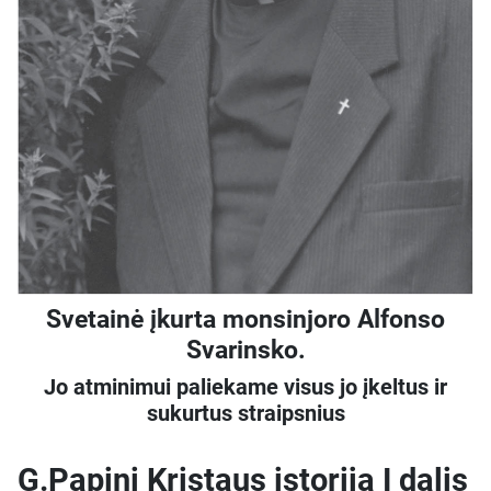
Svetainė įkurta monsinjoro Alfonso
Svarinsko.
Jo atminimui paliekame visus jo įkeltus ir
sukurtus straipsnius
G.Papini Kristaus istorija I dalis