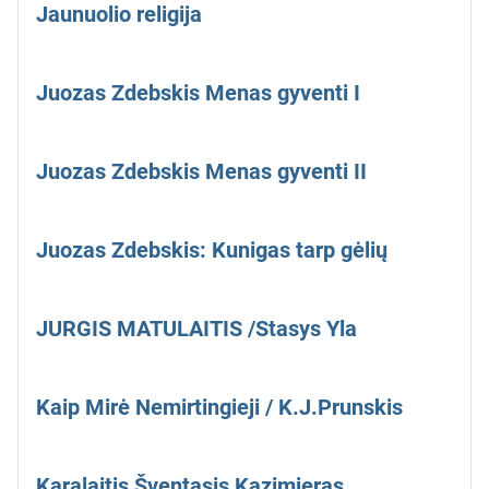
Jaunuolio religija
Juozas Zdebskis Menas gyventi I
Juozas Zdebskis Menas gyventi II
Juozas Zdebskis: Kunigas tarp gėlių
JURGIS MATULAITIS /Stasys Yla
Kaip Mirė Nemirtingieji / K.J.Prunskis
Karalaitis Šventasis Kazimieras