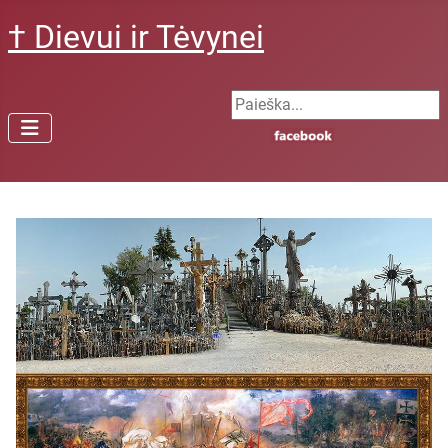
† Dievui ir Tėvynei
Search ...