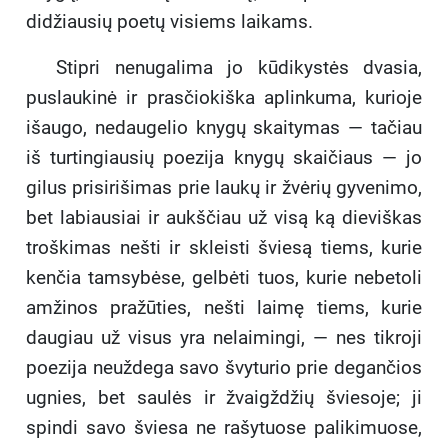
didžiausių poetų visiems laikams.
Stipri nenugalima jo kūdikystės dvasia,
puslaukinė ir prasčiokiška aplinkuma, kurioje
išaugo, nedaugelio knygų skaitymas — tačiau
iš turtingiausių poezija knygų skaičiaus — jo
gilus prisirišimas prie laukų ir žvėrių gyvenimo,
bet labiausiai ir aukščiau už visą ką dieviškas
troškimas nešti ir skleisti šviesą tiems, kurie
kenčia tamsybėse, gelbėti tuos, kurie nebetoli
amžinos pražūties, nešti laimę tiems, kurie
daugiau už visus yra nelaimingi, — nes tikroji
poezija neuždega savo švyturio prie degančios
ugnies, bet saulės ir žvaigždžių šviesoje; ji
spindi savo šviesa ne rašytuose palikimuose,