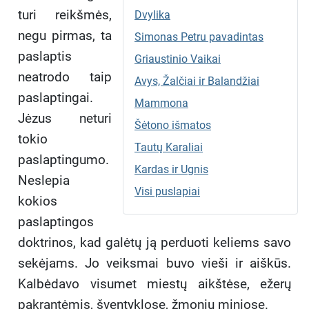
turi reikšmės,
Dvylika
negu pirmas, ta
Simonas Petru pavadintas
paslaptis
Griaustinio Vaikai
neatrodo taip
Avys, Žalčiai ir Balandžiai
paslaptingai.
Mammona
Jėzus neturi
Šėtono išmatos
tokio
Tautų Karaliai
paslaptingumo.
Kardas ir Ugnis
Neslepia
Visi puslapiai
kokios
paslaptingos
doktrinos, kad galėtų ją perduoti keliems savo
sekėjams. Jo veiksmai buvo vieši ir aiškūs.
Kalbėdavo visumet miestų aikštėse, ežerų
pakrantėmis, šventyklose, žmonių miniose.