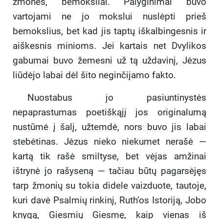
žmonės, bemoksliai. Palyginimai buvo
vartojami ne jo mokslui nuslėpti prieš
bemokslius, bet kad jis taptų iškalbingesnis ir
aiškesnis minioms. Jei kartais net Dvylikos
gabumai buvo žemesni už tą uždavinį, Jėzus
liūdėjo labai dėl šito neginčijamo fakto.
Nuostabus jo pasiuntinystės
nepaprastumas poetiškąjį jos originalumą
nustūmė į šalį, užtemdė, nors buvo jis labai
stebėtinas. Jėzus nieko niekumet nerašė —
kartą tik rašė smiltyse, bet vėjas amžinai
ištrynė jo rašyseną — tačiau būtų pagarsėjęs
tarp žmonių su tokia didele vaizduote, tautoje,
kuri davė Psalmių rinkinį, Ruth’os Istoriją, Jobo
knygą, Giesmių Giesmę, kaip vienas iš