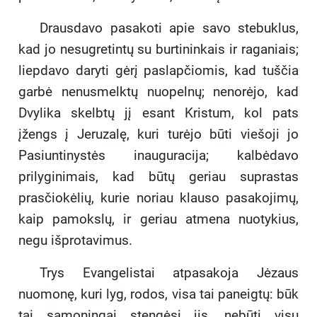
Drausdavo pasakoti apie savo stebuklus,
kad jo nesugretintų su burtininkais ir raganiais;
liepdavo daryti gėrį paslapčiomis, kad tuščia
garbė nenusmelktų nuopelnų; nenorėjo, kad
Dvylika skelbtų jį esant Kristum, kol pats
įžengs į Jeruzalę, kuri turėjo būti viešoji jo
Pasiuntinystės inauguracija; kalbėdavo
prilyginimais, kad būtų geriau suprastas
prasčiokėlių, kurie noriau klauso pasakojimų,
kaip pamokslų, ir geriau atmena nuotykius,
negu išprotavimus.
Trys Evangelistai atpasakoja Jėzaus
nuomonę, kuri lyg, rodos, visa tai paneigtų: būk
tai sąmoningai stengėsi jis, nebūti visų