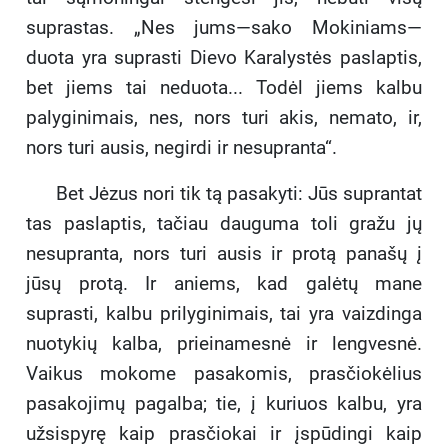
suprastas. „Nes jums—sako Mokiniams—
duota yra suprasti Dievo Karalystės paslaptis,
bet jiems tai neduota... Todėl jiems kalbu
palyginimais, nes, nors turi akis, nemato, ir,
nors turi ausis, negirdi ir nesupranta“.
Bet Jėzus nori tik tą pasakyti: Jūs suprantat
tas paslaptis, tačiau dauguma toli gražu jų
nesupranta, nors turi ausis ir protą panašų į
jūsų protą. Ir aniems, kad galėtų mane
suprasti, kalbu prilyginimais, tai yra vaizdinga
nuotykių kalba, prieinamesnė ir lengvesnė.
Vaikus mokome pasakomis, prasčiokėlius
pasakojimų pagalba; tie, į kuriuos kalbu, yra
užsispyrę kaip prasčiokai ir įspūdingi kaip