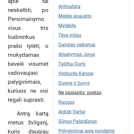
apie tai
Antinatūra
neskelbti; po
Meilės apaušris
Persimainymo
Mylėkite
visus tris
Tėve mūsų
liudininkus
Galybės veiksmai
prašo tylėti;
o
mokydamas
Atsakymas Jonui
beveik visumet
Talitha Qumi
vadovaujasi
Vestuvės Kanoje
palyginimais,
Duona ir žuvys
kuriuos ne visi
Ne paslaptis: poetas
tegali suprasti.
Raugas
Ankšti Vartai
Antrą kartą
Sūnus Palaidūnas
metus žvilgsnį,
kuris daugiau
Prilyginimai apie nuodėmę