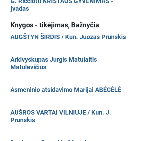
G. Ricciotti KRISTAUS GYVENIMAS -
Įvadas
Knygos - tikėjimas, Bažnyčia
AUGŠTYN ŠIRDIS / Kun. Juozas Prunskis
Arkivyskupas Jurgis Matulaitis
Matulevičius
Asmeninio atsidavimo Marijai ABĖCĖLĖ
AUŠROS VARTAI VILNIUJE / Kun. J.
Prunskis