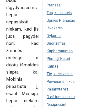
būdu
Pranašai
išgydytiesiems
Tas, kuris ateis
liepia
Ugnies Pranašas
nepasakoti
Išvakarės
niekam, kad jis
juos pagydė;
Dykuma
nori, kad
Sugrįžimas
žmonės
Kapharnaumas
melstųsi ir
Pirmieji Keturi
duotų išmaldas
Kalnas
slapta; kai
Tie, kurie verkia
Mokiniai
Perversmininkas
pripažįsta jį
Pasakyta yra
esant Messiją,
O aš jums sakau
liepia niekam
Nesipriešinti