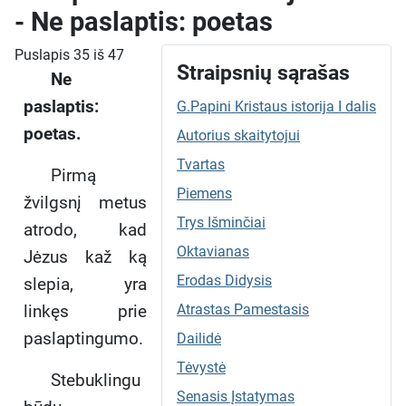
- Ne paslaptis: poetas
Puslapis 35 iš 47
Straipsnių sąrašas
Ne
paslaptis:
G.Papini Kristaus istorija I dalis
poetas.
Autorius skaitytojui
Tvartas
Pirmą
Piemens
žvilgsnį metus
Trys Išminčiai
atrodo, kad
Oktavianas
Jėzus kaž ką
Erodas Didysis
slepia, yra
linkęs prie
Atrastas Pamestasis
paslaptingumo.
Dailidė
Tėvystė
Stebuklingu
Senasis Įstatymas