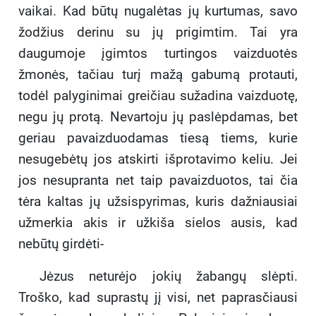
vaikai. Kad būtų nugalėtas jų kurtumas, savo
žodžius derinu su jų prigimtim. Tai yra
daugumoje įgimtos turtingos vaizduotės
žmonės, tačiau turį mažą gabumą protauti,
todėl palyginimai greičiau sužadina vaizduotę,
negu jų protą. Nevartoju jų paslėpdamas, bet
geriau pavaizduodamas tiesą tiems, kurie
nesugebėtų jos atskirti išprotavimo keliu. Jei
jos nesupranta net taip pavaizduotos, tai čia
tėra kaltas jų užsispyrimas, kuris dažniausiai
užmerkia akis ir užkiša sielos ausis, kad
nebūtų girdėti-
Jėzus neturėjo jokių žabangų slėpti.
Troško, kad suprastų jį visi, net paprasčiausi