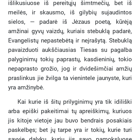
išlikusiuose iš pereitųjų šimtmečių, bet iš
meilės, ir skausmo, iš gilybių sujaudintos
sielos, — padarė iš Jėzaus poetą, kūrėją
amžinai gyvų vaizdų, kuriais stebuklą padarė,
Evangelistų nepastebėtą ir neįrašytą. Stebuklą
pavaizduoti aukščiausias Tiesas su pagalba
palyginimų tokių paprastų, kasdieninių, tokio
nepaprasto grožio, jog ir dvidešimčiai amžių
praslinkus jie žvilga ta vienintele jaunyste, kuri
yra amžinybė.
Kai kurie iš šitų prilyginimų yra tik idiliški
arba epiški pakeitimai tų apreiškimų, kuriuos
jis kitoje vietoje jau buvo bendrais posakiais
paskelbęs; bet jų tarpe yra ir tokių, kurie turi
savyje dalykų, kurių jis savo pamoksluose