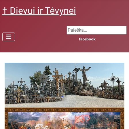
† Dievui ir Tėvynei
Search ...