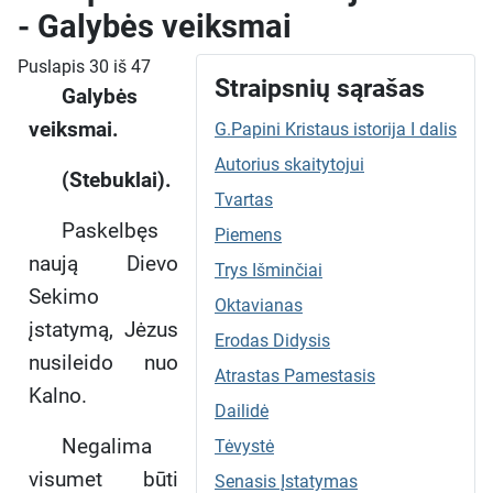
- Galybės veiksmai
Puslapis 30 iš 47
Straipsnių sąrašas
Galybės
veiksmai.
G.Papini Kristaus istorija I dalis
Autorius skaitytojui
(Stebuklai).
Tvartas
Paskelbęs
Piemens
naują Dievo
Trys Išminčiai
Sekimo
Oktavianas
įstatymą, Jėzus
Erodas Didysis
nusileido nuo
Atrastas Pamestasis
Kalno.
Dailidė
Negalima
Tėvystė
visumet būti
Senasis Įstatymas