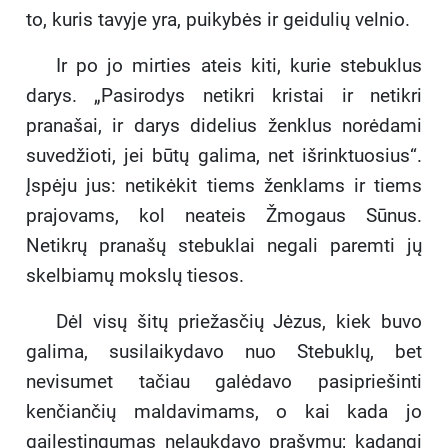
to, kuris tavyje yra, puikybės ir geidulių velnio.
Ir po jo mirties ateis kiti, kurie stebuklus
darys. „Pasirodys netikri kristai ir netikri
pranašai, ir darys didelius ženklus norėdami
suvedžioti, jei būtų galima, net išrinktuosius“.
Įspėju jus: netikėkit tiems ženklams ir tiems
prajovams, kol neateis Žmogaus Sūnus.
Netikrų pranašų stebuklai negali paremti jų
skelbiamų mokslų tiesos.
Dėl visų šitų priežasčių Jėzus, kiek buvo
galima, susilaikydavo nuo Stebuklų, bet
nevisumet tačiau galėdavo pasipriešinti
kenčiančių maldavimams, o kai kada jo
gailestingumas nelaukdavo prašymų; kadangi