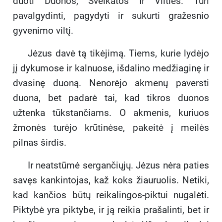
duoti Duonos, Sveikatos ir Vilties. Turi
pavalgydinti, pagydyti ir sukurti gražesnio
gyvenimo viltį.
Jėzus davė tą tikėjimą. Tiems, kurie lydėjo
jį dykumose ir kalnuose, išdalino medžiaginę ir
dvasinę duoną. Nenorėjo akmenų paversti
duona, bet padarė tai, kad tikros duonos
užtenka tūkstančiams. O akmenis, kuriuos
žmonės turėjo krūtinėse, pakeitė į meilės
pilnas širdis.
Ir neatstūmė sergančiųjų. Jėzus nėra paties
savęs kankintojas, kaž koks žiauruolis. Netiki,
kad kančios būtų reikalingos-piktui nugalėti.
Piktybė yra piktybe, ir ją reikia prašalinti, bet ir