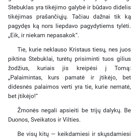
Stebuklas yra tikėjimo galybė ir būdavo didelis
tikėjimas prašančiųjų. Tačiau dažnai tik ką
pagydęs ką nors liepdavo pagydytiems tylėti.
„Eik, ir niekam nepasakok“.
Tie, kurie neklauso Kristaus tiesų, nes juos
piktina Stebuklai, turėtų prisiminti tuos gilius
žodžius, kuriais jis kreipėsi į Tomą:
„Palaimintas, kurs pamatė ir įtikėjo, bet
didesnės palaimos verti yra tie, kurie nematė,
bet įtikėjo!“
Žmonės negali apsieiti be trijų dalykų. Be
Duonos, Sveikatos ir Vilties.
Be visų kitų — keikdamiesi ir skųsdamiesi