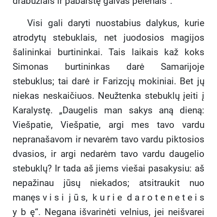
drabužiais ir pabarstę galvas pelenais“.
Visi gali daryti nuostabius dalykus, kurie
atrodytų stebuklais, net juodosios magijos
šalininkai burtininkai. Tais laikais kaž koks
Simonas burtininkas darė Samarijoje
stebuklus; tai darė ir Farizcjų mokiniai. Bet jų
niekas neskaičiuos. Neužtenka stebuklų įeiti į
Karalystę. „Daugelis man sakys aną dieną:
Viešpatie, Viešpatie, argi mes tavo vardu
nepranašavom ir nevarėm tavo vardu piktosios
dvasios, ir argi nedarėm tavo vardu daugelio
stebuklų? Ir tada aš jiems viešai pasakysiu: aš
nepažinau jūsų niekados; atsitraukit nuo
manęs v i s i j ū s, k u r i e d a r o t e n e t e i s
y b ę“. Negana išvarinėti velnius, jei neišvarei