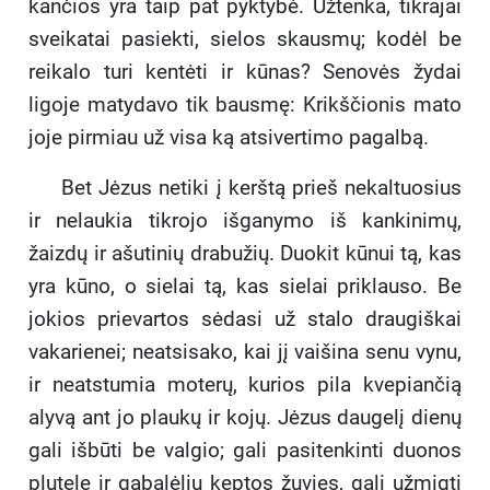
kančios yra taip pat pyktybė. Užtenka, tikrajai
sveikatai pasiekti, sielos skausmų; kodėl be
reikalo turi kentėti ir kūnas? Senovės žydai
ligoje matydavo tik bausmę: Krikščionis mato
joje pirmiau už visa ką atsivertimo pagalbą.
Bet Jėzus netiki į kerštą prieš nekaltuosius
ir nelaukia tikrojo išganymo iš kankinimų,
žaizdų ir ašutinių drabužių. Duokit kūnui tą, kas
yra kūno, o sielai tą, kas sielai priklauso. Be
jokios prievartos sėdasi už stalo draugiškai
vakarienei; neatsisako, kai jį vaišina senu vynu,
ir neatstumia moterų, kurios pila kvepiančią
alyvą ant jo plaukų ir kojų. Jėzus daugelį dienų
gali išbūti be valgio; gali pasitenkinti duonos
plutele ir gabalėliu keptos žuvies, gali užmigti