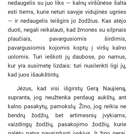
nedaugelis su juo liks — kalnų viršūnėse šalta
esti tiems, kurie neturi savyje vidujinės ugnies
— ir nedaugelis teišgirs jo žodžius. Kas atėjo
duoti, negali reikalauti, kad žmonės su silpnais
plaučiais, pavargusiomis širdimis,
pavargusiomis kojomis koptų į viršų kalno
uolomis. Turi ieškoti jų daubose, po namus,
kur yra susimetę lizdais: turi nusilenkti ligi jų,
kad juos išaukštintų.
Jėzus, kad visi išgirstų Gerą Naujieną,
supranta, jog neužtenka perdaug aukštų, ant
kalno pasakytų, pamokslų. Žino, jog reikia ne
bendrų žodžių, bet artimesnių įvykiams,
vaizdingų žodžių, pasakojimo žodžių, kurie
galėtų patys pavaizduoti įvykius. Ir žino gerai,