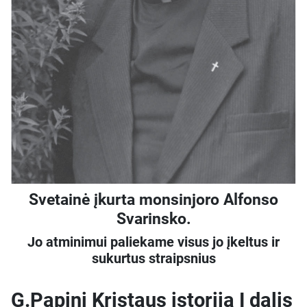
Svetainė įkurta monsinjoro Alfonso
Svarinsko.
Jo atminimui paliekame visus jo įkeltus ir
sukurtus straipsnius
G.Papini Kristaus istorija I dalis