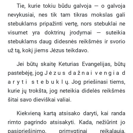
Tie, kurie tokiu būdu galvoja — o galvoja
nevykusiai, nes tik tam tikras mokslas gali
stebuklams pripažinti vertę, nors stebuklai ne
visumet yra doktrinų įrodymai — suteikia
stebuklams daug didesnės reikšmės ir svorio
už tą, kokį jiems Jėzus teikdavo.
Jei būtų skaitę Keturias Evangelijas, būtų
pastebėję, jog J ė z u s d a ž n a i v e n g i a d
a r y t i s t e b u k l ų. Jog priešinasi tiems,
kurie jų trokšta, jog neteikia didelės reikšmės
šitai savo dieviškai valiai.
Kiekvieną kartą atsisako daryti, kai randa
rimto pagrindo atsisakyti. Kada, nežiūrint jo
pasipriešinimo, primygtinai reikalauja,