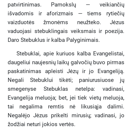
patvirtinimas. Pamokslų — veikiančių
išvadomis ir aforizmais — tiems rytiečių
vaizduotės žmonėms neužteko. Jėzus
vaduojasi stebuklingais veiksmais ir poezija.
Daro Stebuklus ir kalba Palyginimais.
Stebuklai, apie kuriuos kalba Evangelistai,
daugeliui naujesnių laikų galvočių buvo pirmas
paskatinimas apleisti Jėzų ir jo Evangeliją.
Negali Stebuklui tikėti; paniurusiuose jų
smegenyse Stebuklas netelpa: vadinasi,
Evangelija meluoja; bet, jei tiek vietų meluoja,
tai negalima remtis nė likusiąja dalimi.
Negalėjo Jėzus prikelti mirusių; vadinasi, jo
žodžiai neturi jokios vertės.