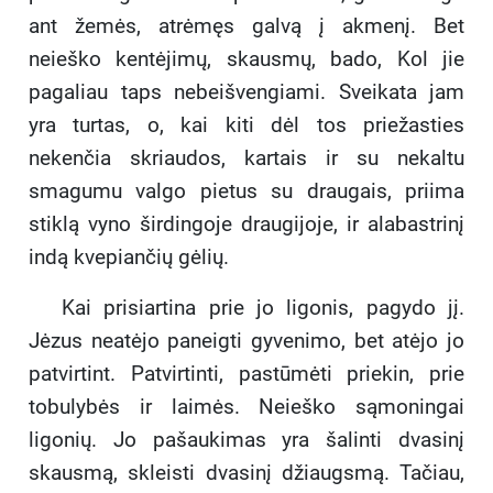
ant žemės, atrėmęs galvą į akmenį. Bet
neieško kentėjimų, skausmų, bado, Kol jie
pagaliau taps nebeišvengiami. Sveikata jam
yra turtas, o, kai kiti dėl tos priežasties
nekenčia skriaudos, kartais ir su nekaltu
smagumu valgo pietus su draugais, priima
stiklą vyno širdingoje draugijoje, ir alabastrinį
indą kvepiančių gėlių.
Kai prisiartina prie jo ligonis, pagydo jį.
Jėzus neatėjo paneigti gyvenimo, bet atėjo jo
patvirtint. Patvirtinti, pastūmėti priekin, prie
tobulybės ir laimės. Neieško sąmoningai
ligonių. Jo pašaukimas yra šalinti dvasinį
skausmą, skleisti dvasinį džiaugsmą. Tačiau,