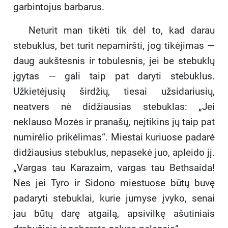
garbintojus barbarus.
Neturit man tikėti tik dėl to, kad darau
stebuklus, bet turit nepamiršti, jog tikėjimas —
daug aukštesnis ir tobulesnis, jei be stebuklų
įgytas — gali taip pat daryti stebuklus.
Užkietėjusių širdžių, tiesai užsidariusių,
neatvers nė didžiausias stebuklas: „Jei
neklauso Mozės ir pranašų, neįtikins jų taip pat
numirėlio prikėlimas“. Miestai kuriuose padarė
didžiausius stebuklus, nepasekė juo, apleido jį.
„Vargas tau Karazaim, vargas tau Bethsaida!
Nes jei Tyro ir Sidono miestuose būtų buvę
padaryti stebuklai, kurie jumyse įvyko, senai
jau būtų darę atgailą, apsivilkę ašutiniais