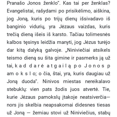
Pranašo Jonos ženklo“. Kas tai per ženklas?
Evangelistai, rašydami po prisikėlimo, aiškina,
jog Joną, kuris po trijų dienų išsivadavo iš
banginio vidurių, yra Jėzaus vaizdas, kuris
trečią dieną išeis iš karsto. Tačiau tolimesnės
kalbos tęsinys leidžia manyti, jog Jėzus turėjo
dar kitą dalyką galvoje. „Niniviečiai atsikels
teismo dieną su šita gimine
ir pasmerks ją už
tai, k a d d a r ė a t g a i l ą p o J o n o s p
am o k s l o; o čia, štai, yra, kuris daugiau už
Joną duoda“. Ninivos miestas nereikalavo
stebuklų: vien pats žodis juos atvertė. Tie,
kurie Jėzaus pamokslų įtakoje neatsiverčia—
nors jis skelbia neapsakomai didesnes tiesas
už Joną — žemiau stovi už Niniviečius, stabų