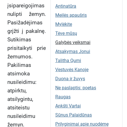
įsipareigojimas
Antinatūra
nulipti žemyn.
Meilės apaušris
Pasižadėjimas
Mylėkite
grįžti į pakalnę.
Tėve mūsų
Sutikimas
Galybės veiksmai
prisitaikyti prie
Atsakymas Jonui
žemumos.
Talitha Qumi
Pakilimas
Vestuvės Kanoje
atsimoka
Duona ir žuvys
nusileidimu:
Ne paslaptis: poetas
atpirktu,
Raugas
atsilygintu,
Ankšti Vartai
atsiteistu
Sūnus Palaidūnas
nusileidimu
žemyn.
Prilyginimai apie nuodėmę