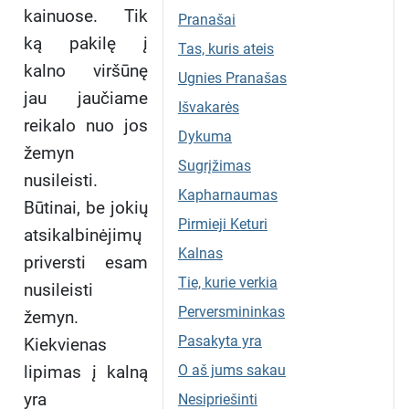
kainuose. Tik
Pranašai
ką pakilę į
Tas, kuris ateis
kalno viršūnę
Ugnies Pranašas
jau jaučiame
Išvakarės
reikalo nuo jos
Dykuma
žemyn
Sugrįžimas
nusileisti.
Kapharnaumas
Būtinai, be jokių
Pirmieji Keturi
atsikalbinėjimų
Kalnas
priversti esam
Tie, kurie verkia
nusileisti
Perversmininkas
žemyn.
Pasakyta yra
Kiekvienas
lipimas į kalną
O aš jums sakau
yra
Nesipriešinti