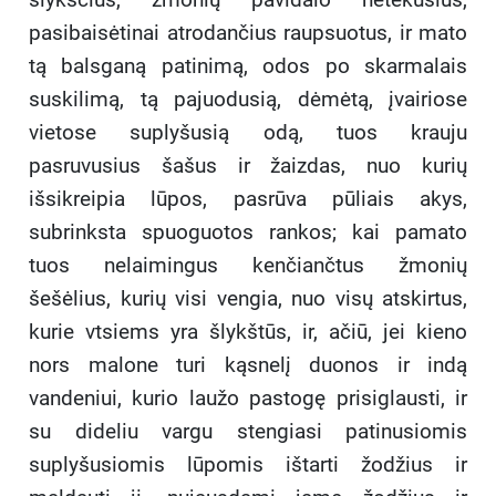
pasibaisėtinai atrodančius raupsuotus, ir mato
tą balsganą patinimą, odos po skarmalais
suskilimą, tą pajuodusią, dėmėtą, įvairiose
vietose suplyšusią odą, tuos krauju
pasruvusius šašus ir žaizdas, nuo kurių
išsikreipia lūpos, pasrūva pūliais akys,
subrinksta spuoguotos rankos; kai pamato
tuos nelaimingus kenčiančtus žmonių
šešėlius, kurių visi vengia, nuo visų atskirtus,
kurie vtsiems yra šlykštūs, ir, ačiū, jei kieno
nors malone turi kąsnelį duonos ir indą
vandeniui, kurio laužo pastogę prisiglausti, ir
su dideliu vargu stengiasi patinusiomis
suplyšusiomis lūpomis ištarti žodžius ir