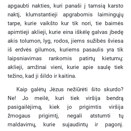
apgaubti nakties, kuri panaši į tamsią karsto
naktį, klumstantieji apgrabomis laimingųjų
tarpe, kurie vaikšto kur tik nori, tie baimės
apimtieji aklieji, kurie eina iškėlę galvas įbedę
akis tolumon, lyg, rodos, jiems sužibės šviesa
iš erdvės gilumos, kuriems pasaulis yra tik
laipsniavimas rankomis patirtų kietumų:
aklieji, amžinai vieni, kurie apie saulę tiek
težino, kad ji šildo ir kaitina.
Kaip galėtų Jėzus nežiūrėti šito skurdo?
Ne! Jo meilė, kuri tiek viršija bendrą
pasigailėjimą, kiek jo prigimtis viršija
žmogaus prigimtį, negali atstumti tų
maldavimų, kurie sujaudintų ir pagonį.