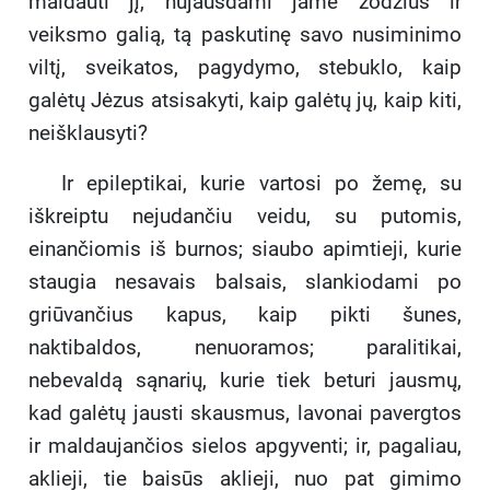
maldauti jį, nujausdami jame žodžius ir
veiksmo galią, tą paskutinę savo nusiminimo
viltį, sveikatos, pagydymo, stebuklo, kaip
galėtų Jėzus atsisakyti, kaip galėtų jų, kaip kiti,
neišklausyti?
Ir epileptikai, kurie vartosi po žemę, su
iškreiptu nejudančiu veidu, su putomis,
einančiomis iš burnos; siaubo apimtieji, kurie
staugia nesavais balsais, slankiodami po
griūvančius kapus, kaip pikti šunes,
naktibaldos, nenuoramos; paralitikai,
nebevaldą sąnarių, kurie tiek beturi jausmų,
kad galėtų jausti skausmus, lavonai pavergtos
ir maldaujančios sielos apgyventi; ir, pagaliau,
aklieji, tie baisūs aklieji, nuo pat gimimo