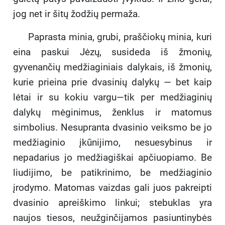
jog net ir šitų žodžių permaža.
Paprasta minia, grubi, praščiokų minia, kuri
eina paskui Jėzų, susideda iš žmonių,
gyvenančių medžiaginiais dalykais, iš žmonių,
kurie prieina prie dvasinių dalykų — bet kaip
lėtai ir su kokiu vargu—tik per medžiaginių
dalykų mėginimus, ženklus ir matomus
simbolius. Nesupranta dvasinio veiksmo be jo
medžiaginio įkūnijimo, nesuesybinus ir
nepadarius jo medžiagiškai apčiuopiamo. Be
liudijimo, be patikrinimo, be medžiaginio
įrodymo. Matomas vaizdas gali juos pakreipti
dvasinio apreiškimo linkui; stebuklas yra
naujos tiesos, neužginčijamos pasiuntinybės