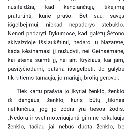
nusileidžia, kad kenčiančiųjų tikėjimą
praturtinti, kurie prašo. Bet sau, savęs
išgelbėjimui, niekad nepadarys stebuklo.
Nenori padaryti Dykumose, kad galėtų Šėtono
akivaizdoje išsiaukštinti, nedaro jų Nazarete,
kada kėsinamasi jį nužudyti, nei Gethsemane,
kai ateina suimti jį, nei ant Kryžiaus, kai jam,
pasityčiodami, pataria išsigelbėti. Jo galybė
tik kitiems tarnauja, jo mariųjų brolių gerovei.
Tiek kartų prašyta jo įkyriai ženklo, ženklo
iš dangaus, ženklo, kuris būtų įtikinęs
netikinčius, jog jo žodis yra tiesos žodis.
„Nedora ir svetimoteriaujanti giminė reikalauja
ženklo, tačiau jai nebus duota ženklo, be