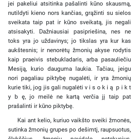
jei pakeliui atsitinka pašalinti kūno skausmą,
nutildyti kieno nors kančias, grąžinti su sielos
sveikata taip pat ir kūno sveikatą, jis negali
atsisakyti. Dažniausiai pasipriešina, nes ne
toks yra jo uždavinys; jo tikslas yra kur kas
aukštesnis; ir nenorėtų žmonių akyse rodytis
kaip praeivis stebukladaris, arba pasauliečiu
Mesiją, kurio dauguma laukia. Tačiau, jeigu
nori pagaliau piktybę nugalėti, ir yra žmonių
kurie tiki, jog jis gali nugalėti v i s o k i ą p i k t
y b ę, jo meilė ne kartą verčia jį taip pat
prašalinti ir kūno piktybę.
Kai ant kelio, kuriuo vaikšto sveiki žmonės,
sutinka žmonių grupes po dešimtį, raupsuotus,
šlykščius, žmonių pavidalo netekusius,