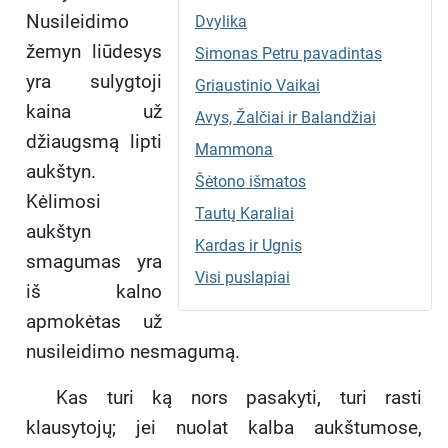
Nusileidimo
Dvylika
žemyn liūdesys
Simonas Petru pavadintas
yra sulygtoji
Griaustinio Vaikai
kaina už
Avys, Žalčiai ir Balandžiai
džiaugsmą lipti
Mammona
aukštyn.
Šėtono išmatos
Kėlimosi
Tautų Karaliai
aukštyn
Kardas ir Ugnis
smagumas yra
Visi puslapiai
iš kalno
apmokėtas už
nusileidimo nesmagumą.
Kas turi ką nors pasakyti, turi rasti
klausytojų; jei nuolat kalba aukštumose,