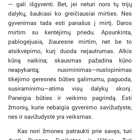
— gali išgyventi. Bet, jei neturi nors tų trijų
dalykų, šaukiasi ko greičiausiai mirties. Nes
gyvenimas tada esti panašus į mirtį. Daros
mirtim su kentėjimų priedu. Apsunkinta,
pablogėjusia, žiauresne mirtim, net be to
atsikvėpimo, kurį duoda nejautrumas. Alkis
kūną naikina; skausmas pažadina kūno
neapykantą; nusiminimas—nuslopinimas
tikėjimo geresnės būties galimumu, paguoda,
susiraminimu—atima visų dalykų skonį.
Paneigia būties ir veikimo pagrindą. Esti
žmonių, kurie nebaigia gyvenimo savižudyste,
nes ir savižudystė yra veiksmas.
Kas nori žmones patraukti prie savęs, turi