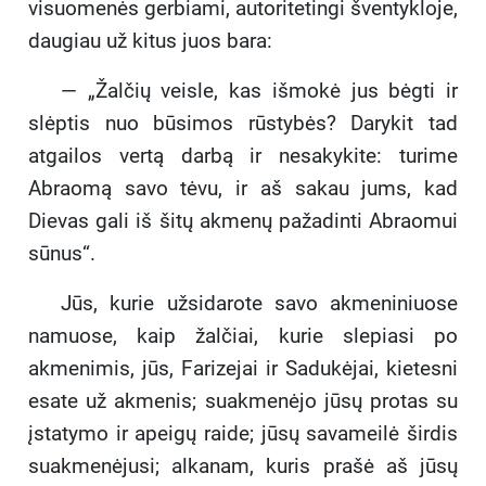
visuomenės gerbiami, autoritetingi šventykloje,
daugiau už kitus juos bara:
— „Žalčių veisle, kas išmokė jus bėgti ir
slėptis nuo būsimos rūstybės? Darykit tad
atgailos vertą darbą ir nesakykite: turime
Abraomą savo tėvu, ir aš sakau jums, kad
Dievas gali iš šitų akmenų pažadinti Abraomui
sūnus“.
Jūs, kurie užsidarote savo akmeniniuose
namuose, kaip žalčiai, kurie slepiasi po
akmenimis, jūs, Farizejai ir Sadukėjai, kietesni
esate už akmenis; suakmenėjo jūsų protas su
įstatymo ir apeigų raide; jūsų savameilė širdis
suakmenėjusi; alkanam, kuris prašė aš jūsų