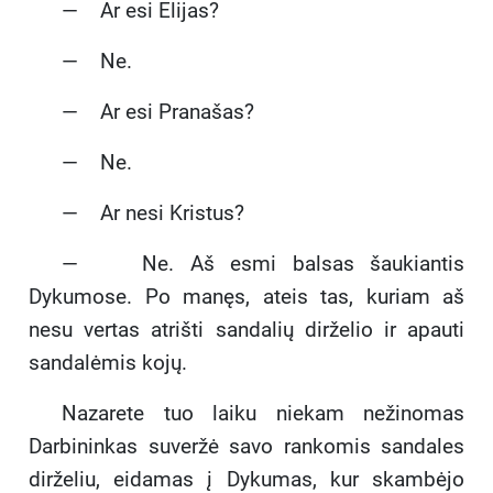
— Ar esi Elijas?
— Ne.
— Ar esi Pranašas?
— Ne.
— Ar nesi Kristus?
— Ne. Aš esmi balsas šaukiantis
Dykumose. Po manęs, ateis tas, kuriam aš
nesu vertas atrišti sandalių dirželio ir apauti
sandalėmis kojų.
Nazarete tuo laiku niekam nežinomas
Darbininkas suveržė savo rankomis sandales
dirželiu, eidamas į Dykumas, kur skambėjo