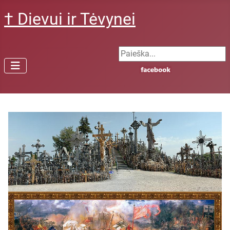
† Dievui ir Tėvynei
Search ...