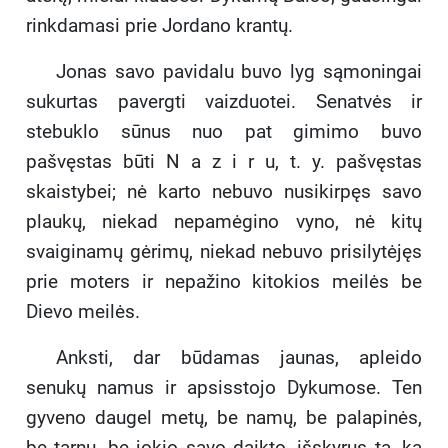
rinkdamasi prie Jordano krantų.
Jonas savo pavidalu buvo lyg sąmoningai
sukurtas pavergti vaizduotei. Senatvės ir
stebuklo sūnus nuo pat gimimo buvo
pašvęstas būti N a z i r u, t. y. pašvęstas
skaistybei; nė karto nebuvo nusikirpęs savo
plaukų, niekad nepamėgino vyno, nė kitų
svaiginamų gėrimų, niekad nebuvo prisilytėjęs
prie moters ir nepažino kitokios meilės be
Dievo meilės.
Anksti, dar būdamas jaunas, apleido
senukų namus ir apsisstojo Dykumose. Ten
gyveno daugel metų, be namų, be palapinės,
be tarnų, be jokio savo daikto, išskyrus tą, ką