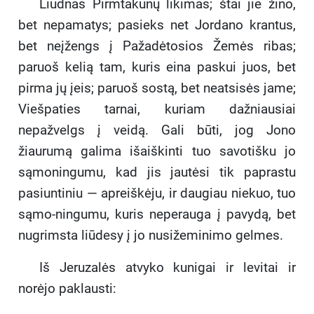
Liūdnas Pirmtakūnų likimas; štai jie žino,
bet nepamatys; pasieks net Jordano krantus,
bet neįžengs į Pažadėtosios Žemės ribas;
paruoš kelią tam, kuris eina paskui juos, bet
pirma jų įeis; paruoš sostą, bet neatsisės jame;
Viešpaties tarnai, kuriam dažniausiai
nepažvelgs į veidą. Gali būti, jog Jono
žiaurumą galima išaiškinti tuo savotišku jo
sąmoningumu, kad jis jautėsi tik paprastu
pasiuntiniu — apreiškėju, ir daugiau niekuo, tuo
sąmo-ningumu, kuris neperauga į pavydą, bet
nugrimsta liūdesy į jo nusižeminimo gelmes.
Iš Jeruzalės atvyko kunigai ir levitai ir
norėjo paklausti: