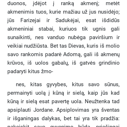
duonos, įdėjot į ranką akmenį; metėt
akmenimis tuos, kurie mažiau už jus nusidėjo;
jūs Farizejai ir Sadukėjai, esat išdidūs
akmeniniai stabai, kuriuos tik ugnis gali
sunaikinti, nes vanduo nubėga paviršium ir
veikiai nudžiūsta. Bet tas Dievas, kuris iš molio
savo rankomis padarė Adomą, gali iš akmenų
krūvos, iš uolos gabalų, iš gatvės grindinio
padaryti kitus žmo-
nes, kitas gyvybes, kitus savo sūnus,
permainyti uolą į kūną ir sielą, kaip jūs kad
kūną ir sielą esat pavertę uola. Neužtenka tad
apsiplauti Jordane. Apsiplovimas yra šventas
ir išganingas dalykas, bet tai yra tik pradžia:
pakeiskit savo gyvenimo būdą, priešingai