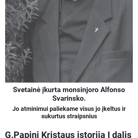
Svetainė įkurta monsinjoro Alfonso
Svarinsko.
Jo atminimui paliekame visus jo įkeltus ir
sukurtus straipsnius
G.Papini Kristaus istorija I dalis