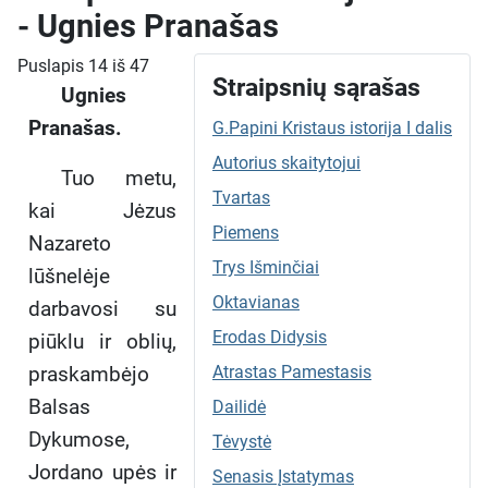
- Ugnies Pranašas
Puslapis 14 iš 47
Straipsnių sąrašas
Ugnies
Pranašas.
G.Papini Kristaus istorija I dalis
Autorius skaitytojui
Tuo metu,
Tvartas
kai Jėzus
Piemens
Nazareto
Trys Išminčiai
lūšnelėje
Oktavianas
darbavosi su
Erodas Didysis
piūklu ir oblių,
praskambėjo
Atrastas Pamestasis
Balsas
Dailidė
Dykumose,
Tėvystė
Jordano upės ir
Senasis Įstatymas