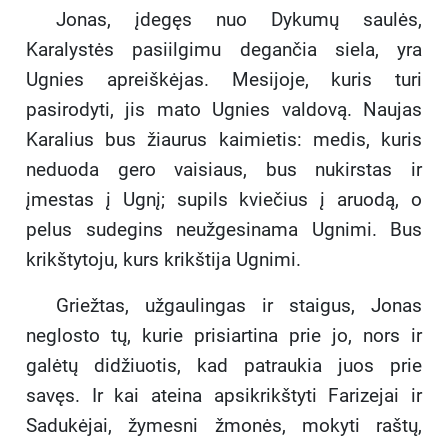
Jonas, įdegęs nuo Dykumų saulės,
Karalystės pasiilgimu degančia siela, yra
Ugnies apreiškėjas. Mesijoje, kuris turi
pasirodyti, jis mato Ugnies valdovą. Naujas
Karalius bus žiaurus kaimietis: medis, kuris
neduoda gero vaisiaus, bus nukirstas ir
įmestas į Ugnį; supils kviečius į aruodą, o
pelus sudegins neužgesinama Ugnimi. Bus
krikštytoju, kurs krikštija Ugnimi.
Griežtas, užgaulingas ir staigus, Jonas
neglosto tų, kurie prisiartina prie jo, nors ir
galėtų didžiuotis, kad patraukia juos prie
savęs. Ir kai ateina apsikrikštyti Farizejai ir
Sadukėjai, žymesni žmonės, mokyti raštų,