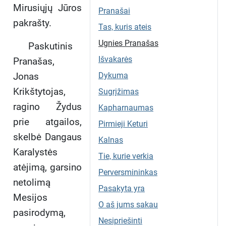
Mirusiųjų Jūros
Pranašai
pakrašty.
Tas, kuris ateis
Ugnies Pranašas
Paskutinis
Išvakarės
Pranašas,
Jonas
Dykuma
Krikštytojas,
Sugrįžimas
ragino Žydus
Kapharnaumas
prie atgailos,
Pirmieji Keturi
skelbė Dangaus
Kalnas
Karalystės
Tie, kurie verkia
atėjimą, garsino
Perversmininkas
netolimą
Pasakyta yra
Mesijos
O aš jums sakau
pasirodymą,
Nesipriešinti