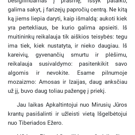
besigilindamas į prasmę, išsyk pataiko,
galima sakyt, į farizejų papročių centrą. Ne kitą
ką jiems liepia daryti, kaip išmaldą: aukoti kiek
yra pertekliaus, be kurio galima apsieiti. Iš
muitininkų reikalauja tik aiškios teisybės: tegu
ima tiek, kiek nustatyta, ir nieko daugiau. Iš
kareivių, gyvenančių smurtu ir plėšimu,
reikalauja susivaldymo: pasitenkikit savo
algomis ir nevokite. Esame pilnumoje
mozaizmo: Amosas ir Izaijas, daug anksčiau
už jį, buvo daug toliau pažengę į priekį.
Jau laikas Apkaltintojui nuo Mirusių Jūros
krantų pasišalinti ir užleisti vietą Išgelbėtojui
nuo Tiberiados Ežero.