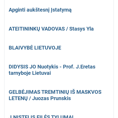
Apginti aukštesnį Įstatymą
ATEITININKŲ VADOVAS / Stasys Yla
BLAIVYBĖ LIETUVOJE
DIDYSIS JO Nuotykis - Prof. J.Eretas
tarnyboje Lietuvai
GELBĖJIMAS TREMTINIŲ IŠ MASKVOS
LETENŲ / Juozas Prunskis
J.NISTELIS EILĖS TYLUMAI