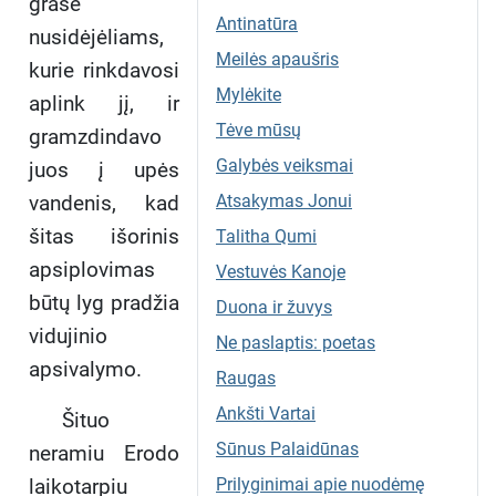
grasė
Antinatūra
nusidėjėliams,
Meilės apaušris
kurie rinkdavosi
Mylėkite
aplink jį, ir
Tėve mūsų
gramzdindavo
Galybės veiksmai
juos į upės
vandenis, kad
Atsakymas Jonui
šitas išorinis
Talitha Qumi
apsiplovimas
Vestuvės Kanoje
būtų lyg pradžia
Duona ir žuvys
vidujinio
Ne paslaptis: poetas
apsivalymo.
Raugas
Ankšti Vartai
Šituo
Sūnus Palaidūnas
neramiu Erodo
laikotarpiu
Prilyginimai apie nuodėmę