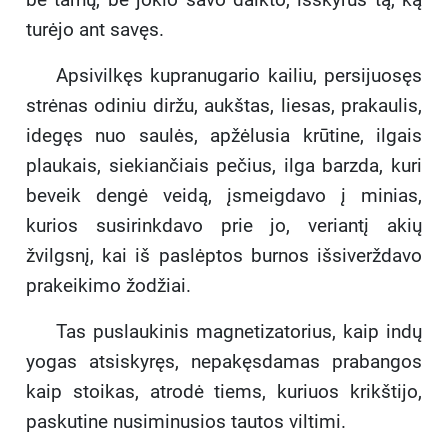
turėjo ant savęs.
Apsivilkęs kupranugario kailiu, persijuosęs
strėnas odiniu diržu, aukštas, liesas, prakaulis,
idegęs nuo saulės, apžėlusia krūtine, ilgais
plaukais, siekiančiais pečius, ilga barzda, kuri
beveik dengė veidą, įsmeigdavo į minias,
kurios susirinkdavo prie jo, veriantį akių
žvilgsnį, kai iš paslėptos burnos išsiverždavo
prakeikimo žodžiai.
Tas puslaukinis magnetizatorius, kaip indų
yogas atsiskyręs, nepakęsdamas prabangos
kaip stoikas, atrodė tiems, kuriuos krikštijo,
paskutine nusiminusios tautos viltimi.