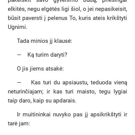
elkitės, negu elgėtės ligi šiol, o jei nepasikeisit,
būsit paversti į pelenus To, kuris ateis krikštyti
Ugnimi.
Tada minios jį klausė:
— Ką turim daryti?
O jis jiems atsakė:
— Kas turi du apsiaustu, teduoda vieną
neturinčiajam; ir kas turi maisto, tegu lygiai
taip daro, kaip su apdarais.
Ir muitininkai nuvyko pas jį apsikrikštyti ir
tarė jam: