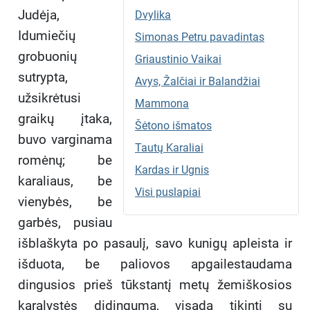
Judėja,
Dvylika
Idumiečių
Simonas Petru pavadintas
grobuonių
Griaustinio Vaikai
sutrypta,
Avys, Žalčiai ir Balandžiai
užsikrėtusi
Mammona
graikų įtaka,
Šėtono išmatos
buvo varginama
Tautų Karaliai
romėnų; be
Kardas ir Ugnis
karaliaus, be
Visi puslapiai
vienybės, be
garbės, pusiau
išblaškyta po pasaulį, savo kunigų apleista ir
išduota, be paliovos apgailestaudama
dingusios prieš tūkstantį metų žemiškosios
karalystės didingumą, visada tikinti su