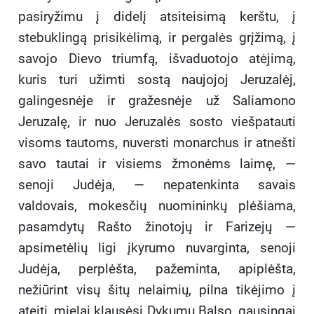
pasiryžimu į didelį atsiteisimą kerštu, į
stebuklingą prisikėlimą, ir pergalės grįžimą, į
savojo Dievo triumfą, išvaduotojo atėjimą,
kuris turi užimti sostą naujojoj Jeruzalėj,
galingesnėje ir gražesnėje už Saliamono
Jeruzalę, ir nuo Jeruzalės sosto viešpatauti
visoms tautoms, nuversti monarchus ir atnešti
savo tautai ir visiems žmonėms laimę, —
senoji Judėja, — nepatenkinta savais
valdovais, mokesčių nuomininkų plėšiama,
pasamdytų Rašto žinotojų ir Farizejų —
apsimetėlių ligi įkyrumo nuvarginta, senoji
Judėja, perplėšta, pažeminta, apiplėšta,
nežiūrint visų šitų nelaimių, pilna tikėjimo į
ateitį, mielai klausėsi Dykumų Balso, gausingai