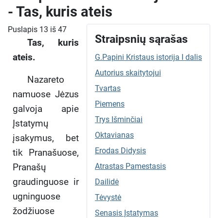
- Tas, kuris ateis
Puslapis 13 iš 47
Straipsnių sąrašas
Tas, kuris
ateis.
G.Papini Kristaus istorija I dalis
Autorius skaitytojui
Nazareto
Tvartas
namuose Jėzus
Piemens
galvoja apie
Trys Išminčiai
Įstatymų
Oktavianas
įsakymus, bet
Erodas Didysis
tik Pranašuose,
Pranašų
Atrastas Pamestasis
graudinguose ir
Dailidė
ugninguose
Tėvystė
žodžiuose
Senasis Įstatymas