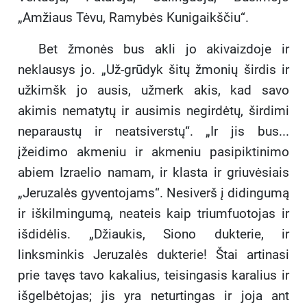
„Amžiaus Tėvu, Ramybės Kunigaikščiu“.
Bet žmonės bus akli jo akivaizdoje ir
neklausys jo. „Už-grūdyk šitų žmonių širdis ir
užkimšk jo ausis, užmerk akis, kad savo
akimis nematytų ir ausimis negirdėtų, širdimi
neparaustų ir neatsiverstų“. „Ir jis bus...
įžeidimo akmeniu ir akmeniu pasipiktinimo
abiem Izraelio namam, ir klasta ir griuvėsiais
„Jeruzalės gyventojams“. Nesiverš į didingumą
ir iškilmingumą, neateis kaip triumfuotojas ir
išdidėlis. „Džiaukis, Siono dukterie,
ir
linksminkis Jeruzalės dukterie! Štai artinasi
prie tavęs tavo kakalius, teisingasis karalius ir
išgelbėtojas; jis yra neturtingas ir joja ant