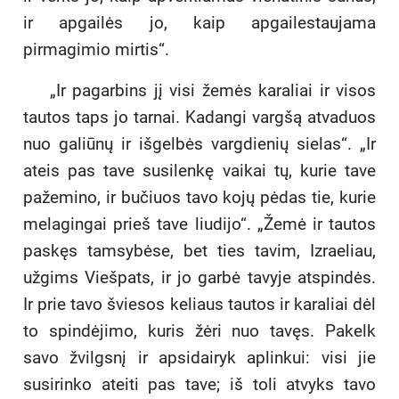
ir apgailės jo, kaip apgailestaujama
pirmagimio mirtis“.
„Ir pagarbins jį visi žemės karaliai ir visos
tautos taps jo tarnai. Kadangi vargšą atvaduos
nuo galiūnų ir išgelbės vargdienių sielas“. „Ir
ateis pas tave susilenkę vaikai tų, kurie tave
pažemino, ir bučiuos tavo kojų pėdas tie, kurie
melagingai prieš tave liudijo“. „Žemė ir tautos
paskęs tamsybėse, bet ties tavim, Izraeliau,
užgims Viešpats, ir jo garbė tavyje atspindės.
Ir prie tavo šviesos keliaus tautos ir karaliai dėl
to spindėjimo, kuris žėri nuo tavęs. Pakelk
savo žvilgsnį ir apsidairyk aplinkui: visi jie
susirinko ateiti pas tave; iš toli atvyks tavo