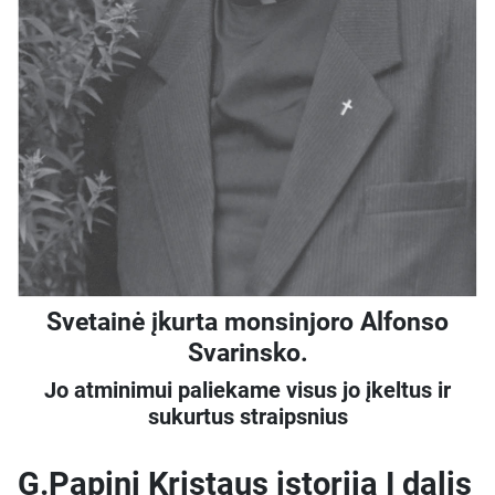
Svetainė įkurta monsinjoro Alfonso
Svarinsko.
Jo atminimui paliekame visus jo įkeltus ir
sukurtus straipsnius
G.Papini Kristaus istorija I dalis