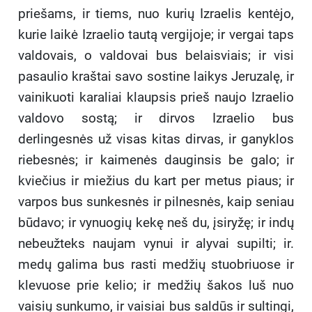
priešams, ir tiems, nuo kurių Izraelis kentėjo,
kurie laikė Izraelio tautą vergijoje; ir vergai taps
valdovais, o valdovai bus belaisviais; ir visi
pasaulio kraštai savo sostine laikys Jeruzalę, ir
vainikuoti karaliai klaupsis prieš naujo Izraelio
valdovo sostą; ir dirvos Izraelio bus
derlingesnės už visas kitas dirvas, ir ganyklos
riebesnės; ir kaimenės dauginsis be galo; ir
kviečius ir miežius du kart per metus piaus; ir
varpos bus sunkesnės ir pilnesnės, kaip seniau
būdavo; ir vynuogių kekę neš du, įsiryžę; ir indų
nebeužteks naujam vynui ir alyvai supilti; ir.
medų galima bus rasti medžių stuobriuose ir
klevuose prie kelio; ir medžių šakos luš nuo
vaisių sunkumo, ir vaisiai bus saldūs ir sultingi,