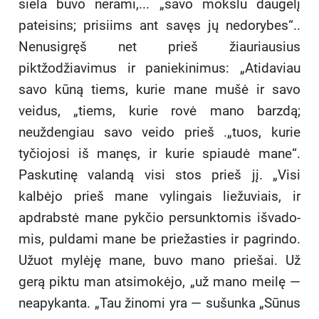
siela buvo nerami,... „savo mokslu daugelį
pateisins; prisiims ant savęs jų nedorybes“..
Nenusigręš net prieš žiauriausius
piktžodžiavimus ir paniekinimus: „Atidaviau
savo kūną tiems, kurie mane mušė ir savo
veidus, „tiems, kurie rovė mano barzdą;
neuždengiau savo veido prieš .„tuos, kurie
tyčiojosi iš manęs, ir kurie spiaudė mane“.
Paskutinę valandą visi stos prieš jį. „Visi
kalbėjo prieš mane vylingais liežuviais, ir
apdrabstė mane pykčio persunktomis išvado-
mis, puldami mane be priežasties ir pagrindo.
Užuot mylėję mane, buvo mano priešai. Už
gerą piktu man atsimokėjo, „už mano meilę —
neapykanta. „Tau žinomi yra — sušunka „Sūnus