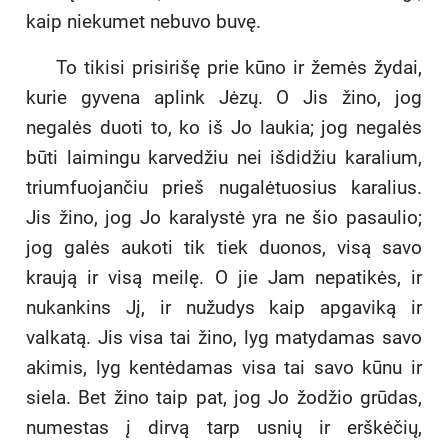
kaip niekumet nebuvo buvę.
To tikisi prisirišę prie kūno ir žemės žydai,
kurie gyvena aplink Jėzų. O Jis žino, jog
negalės duoti to, ko iš Jo laukia; jog negalės
būti laimingu karvedžiu nei išdidžiu karalium,
triumfuojančiu prieš nugalėtuosius karalius.
Jis žino, jog Jo karalystė yra ne šio pasaulio;
jog galės aukoti tik tiek duonos, visą savo
kraują ir visą meilę. O jie Jam nepatikės, ir
nukankins Jį, ir nužudys kaip apgaviką ir
valkatą. Jis visa tai žino, lyg matydamas savo
akimis, lyg kentėdamas visa tai savo kūnu ir
siela. Bet žino taip pat, jog Jo žodžio grūdas,
numestas į dirvą tarp usnių ir erškėčių,