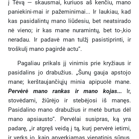
į Tėvą — skausmai, kuriuos aš kenčiu, mano
paniekini-mai ir pažeminimai... Ir laukiau, kad
kas pasidalintų mano liūdesiu, bet neatsirado
nė vieno; ir kas mane nuramintų, bet to-,kio
neradau. Ir padavė man tulžį pasistiprinti, ir
troškulį mano pagirdė actu“.
Pagaliau prikals jį vinimis prie kryžiaus ir
pasidalins jo drabužius. „Šunų gauja apstojo
mane; kerštaujančiųjų minia apipuolė mane.
Pervėrė mano rankas ir mano kojas...
Ir,
stovėdami, žiūrėjo ir stebėjosi iš manęs.
Pasidalino mano drabužius ir metė burtus dėl
mano apsiausto“. Pervėlai susipras, ką yra
padarę, „ir atgręš veidą į tą, kurį pervėrė ietimi,
ir verks jo, kaip apverkiamas vienatinis sūnus,