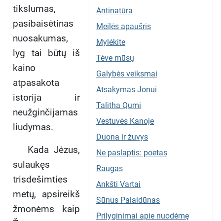
tikslumas,
Antinatūra
pasibaisėtinas
Meilės apaušris
nuosakumas,
Mylėkite
lyg tai būtų iš
Tėve mūsų
kaino
Galybės veiksmai
atpasakota
Atsakymas Jonui
istorija ir
Talitha Qumi
neužginčijamas
Vestuvės Kanoje
liudymas.
Duona ir žuvys
Kada Jėzus,
Ne paslaptis: poetas
sulaukęs
Raugas
trisdešimties
Ankšti Vartai
metų, apsireikš
Sūnus Palaidūnas
žmonėms kaip
Prilyginimai apie nuodėmę