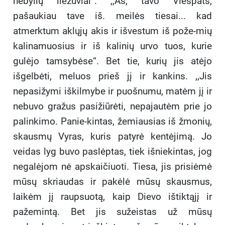
nebylių liežuviai“. ,,Aš, tavo Viešpats,
pašaukiau tave iš. meilės tiesai... kad
atmerktum aklųjų akis ir išvestum iš pože-mių
kalinamuosius ir iš kalinių urvo tuos, kurie
gulėjo tamsybėse“. Bet tie, kurių jis atėjo
išgelbėti, meluos prieš jį ir kankins. ,,Jis
nepasižymi iškilmybe ir puošnumu, matėm jį ir
nebuvo gražus pasižiūrėti, nepajautėm prie jo
palinkimo. Panie-kintas, žemiausias iš žmonių,
skausmų Vyras, kuris patyrė kentėjimą. Jo
veidas lyg buvo paslėptas, tiek išniekintas, jog
negalėjom nė apskaičiuoti. Tiesa, jis prisiėmė
mūsų skriaudas ir pakėlė mūsų skausmus,
laikėm jį raupsuotą, kaip Dievo ištiktąjį ir
pažemintą. Bet jis sužeistas už mūsų