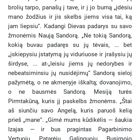
brolių tarpo, panašų į tave, ir į jo burną „įdėsiu
mano žodžius ir jis skelbs jiems visa tai, ką
jam liepsiu“. Kadangi Dievas padarys su savo
žmonėmis Naują Sandorą. „Ne tokią Sandorą,
kokią buvau padaręs su jų tėvais, ... bet
„įskiepysiu įstatymą jų viduriuose ir įrašysiu jų
širdyse, ... at-„leisiu jiems jų nedorybes ir
nebeatsiminsiu jų nusidėjimų“ Sandorą sieloj
pažymėtą, o ne akmenyje iškaltą; dovanojimo,
o ne bausmės Sandorą. Mesiją turės
Pirmtakūną, kuris jį paskelbs žmonėms. „Štai
aš siunčiu savo Angelą, kuris paruoš kelią
prieš „mane“. „Gimė mums kūdikėlis — šaukia
Izajas — ir bus pragintas Pagarbinimo
Vertuoju, Patarėju, Galinguoju, Busimojo