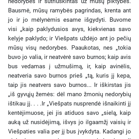
nedorybes ir sutriuškintas už mūsų piktybes.
Bausmė, mūsų ramybės pagrindas, krenta ant
jo ir jo mėlynėmis esame išgydyti. Buvome
visi „kaip paklydusios avys, kiekvienas savo
kelyje paklydo; ir Viešpats uždėjo ant jo pečių
mūsų visų nedorybes. Paaukotas, nes „tokia
buvo jo valia, ir neatvėrė savo burnos; kaip avis
bus vedamas į užmušimą, ir, kaip avinėlis,
neatveria savo burnos prieš „tą, kuris jį kepa,
taip jis neatvers savo burnos... Ir iškirstas jis
„iš gyvųjų žemės: dėl mano žmonių nedorybių
ištikau jį. . . .Ir „Viešpats nusprendė išnaikinti jį
kentėjimuose, jei jis atiduos savo „sielą, kaip
auką už nusidėjimą, išvys jo ilgaamžį vaisių ir
Viešpaties valia per jį bus įvykdyta. Kadangi jo