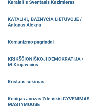
Karalaitis Šventasis Kazimieras
KATALIKŲ BAŽNYČIA LIETUVOJE /
Antanas Alekna
Komunizmo pagrindai
KRIKŠČIONIŠKOJI DEMOKRATIJA /
M.Krupavičius
Kristaus sekimas
Kunigas Juozas Zdebskis GYVENIMAS
MĄSTYMUOSE