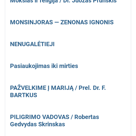
Mokslas ir religija / Dr. Juozas Prunskis
MONSINJORAS — ZENONAS IGNONIS
NENUGALĖTIEJI
Pasiaukojimas iki mirties
PAŽVELKIME Į MARIJĄ / Prel. Dr. F.
BARTKUS
PILIGRIMO VADOVAS / Robertas
Gedvydas Skrinskas