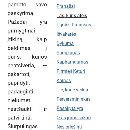
pamato savo
Pranašai
paskyrimą.
Tas, kuris ateis
Pažadai yra
Ugnies Pranašas
primygtinai
Išvakarės
įtikiną, kaip
Dykuma
beldimas į
Sugrįžimas
duris, kurios
Kapharnaumas
neatsiveria, —
Pirmieji Keturi
pakartoti,
Kalnas
papildyti,
Tie, kurie verkia
padauginti,
Perversmininkas
niekumet
neatšaukti ir
Pasakyta yra
patvirtinti.
O aš jums sakau
Šiurpulingas
Nesipriešinti