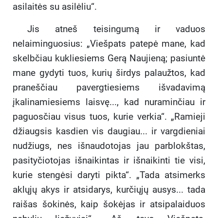
asilaitės su asilėliu“.
Jis atneš teisingumą ir vaduos
nelaiminguosius: „Viešpats patepė mane, kad
skelbčiau kukliesiems Gerą Naujieną; pasiuntė
mane gydyti tuos, kurių širdys palaužtos, kad
praneščiau pavergtiesiems išvadavimą
įkalinamiesiems laisvę..., kad nuraminčiau ir
paguosčiau visus tuos, kurie verkia“. „Ramieji
džiaugsis kasdien vis daugiau... ir vargdieniai
nudžiugs, nes išnaudotojas jau parblokštas,
pasityčiotojas išnaikintas ir išnaikinti tie visi,
kurie stengėsi daryti pikta“. „Tada atsimerks
aklųjų akys ir atsidarys, kurčiųjų ausys... tada
raišas šokinės, kaip šokėjas ir atsipalaiduos