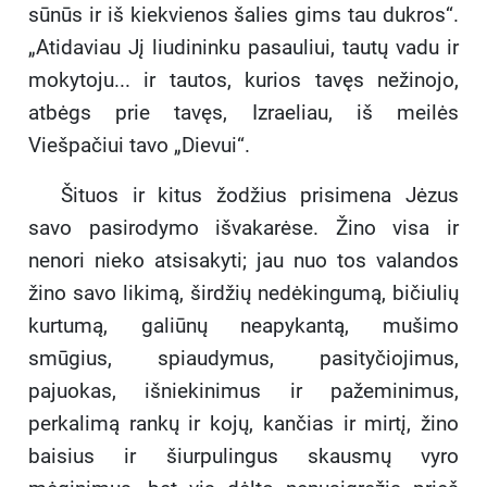
sūnūs ir iš kiekvienos šalies gims tau dukros“.
„Atidaviau Jį liudininku pasauliui, tautų vadu ir
mokytoju... ir tautos, kurios tavęs nežinojo,
atbėgs prie tavęs, Izraeliau, iš meilės
Viešpačiui tavo „Dievui“.
Šituos ir kitus žodžius prisimena Jėzus
savo pasirodymo išvakarėse. Žino visa ir
nenori nieko atsisakyti; jau nuo tos valandos
žino savo likimą, širdžių nedėkingumą, bičiulių
kurtumą, galiūnų neapykantą, mušimo
smūgius, spiaudymus, pasityčiojimus,
pajuokas, išniekinimus ir pažeminimus,
perkalimą rankų ir kojų, kančias ir mirtį, žino
baisius ir šiurpulingus skausmų vyro