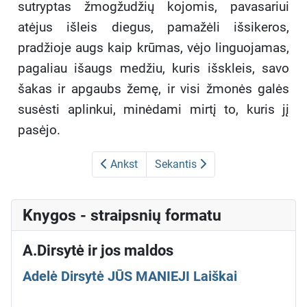
sutryptas žmogžudžių kojomis, pavasariui
atėjus išleis diegus, pamažėli išsikeros,
pradžioje augs kaip krūmas, vėjo linguojamas,
pagaliau išaugs medžiu, kuris išskleis, savo
šakas ir apgaubs žemę, ir visi žmonės galės
susėsti aplinkui, minėdami mirtį to, kuris jį
pasėjo.
Ankst
Sekantis
Knygos - straipsnių formatu
A.Dirsytė ir jos maldos
Adelė Dirsytė JŪS MANIEJI Laiškai