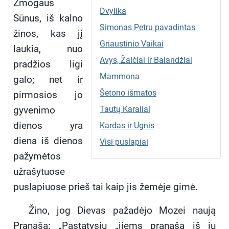
Žmogaus
Dvylika
Sūnus, iš kalno
Simonas Petru pavadintas
žinos, kas jį
Griaustinio Vaikai
laukia, nuo
Avys, Žalčiai ir Balandžiai
pradžios ligi
Mammona
galo; net ir
Šėtono išmatos
pirmosios jo
gyvenimo
Tautų Karaliai
dienos yra
Kardas ir Ugnis
diena iš dienos
Visi puslapiai
pažymėtos
užrašytuose
puslapiuose prieš tai kaip jis žemėje gimė.
Žino, jog Dievas pažadėjo Mozei naują
Pranašą: „Pastatysiu „jiems pranašą iš jų