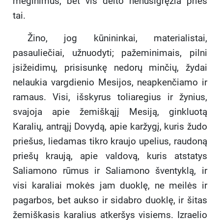
mėginimus, bet vis dėlto nenusigręžia prieš
tai.
Žino, jog kūnininkai, materialistai,
pasauliečiai, užnuodyti; pažeminimais, pilni
įsižeidimų, prisisunkę nedorų minčių, žydai
nelaukia vargdienio Mesijos, neapkenčiamo ir
ramaus. Visi, išskyrus toliaregius ir žynius,
svajoja apie žemiškąjį Mesiją, ginkluotą
Karalių, antrąjį Dovydą, apie karžygį, kuris žudo
priešus, liedamas tikro kraujo upelius, raudoną
priešų kraują, apie valdovą, kuris atstatys
Saliamono rūmus ir Saliamono šventyklą, ir
visi karaliai mokės jam duoklę, ne meilės ir
pagarbos, bet aukso ir sidabro duoklę, ir šitas
žemiškasis karalius atkeršys visiems. Izraelio