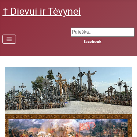
† Dievui ir Tėvynei
Search ...