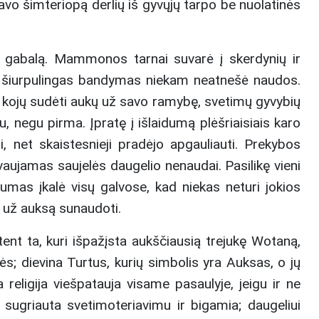
avo šimteriopą derlių iš gyvųjų tarpo be nuolatinės
ės gabalą. Mammonos tarnai suvarė į skerdynių ir
tas šiurpulingas bandymas niekam neatnešė naudos.
io kojų sudėti aukų už savo ramybę, svetimų gyvybių
u, negu pirma. Įpratę į išlaidumą plėšriaisiais karo
i, net skaistesnieji pradėjo apgauliauti. Prekybos
ujamas saujelės daugelio nenaudai. Pasilikę vieni
gumas įkalė visų galvose, kad niekas neturi jokios
r už auksą sunaudoti.
ūtent ta, kuri išpažįsta aukščiausią trejukę Wotaną,
s; dievina Turtus, kurių simbolis yra Auksas, o jų
religija viešpatauja visame pasaulyje, jeigu ir ne
sugriauta svetimoteriavimu ir bigamia; daugeliui