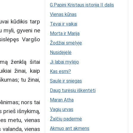
G.Papini Kristaus istorija II dalis
Vienas kūnas
vai kūdikis tarp
Tėvai ir vaikai
u myli, gyveni ne
Morta ir Marija
sislėpęs Vargšo
Žodžiai smėlyje
Nusidėjėlė
mą ženklą šitai
Ji labai mylėjo
kiai žinai, kaip
Kas esmi?
škumas; tu žinai,
Saulė ir sniegas
Daug turėsiu iškentėti
Maran Atha
linimas; nors tai
Vagių urvas
s prieš išnykimą,
Žalčių padermė
ties metu, vienas
 valanda, vienas
Akmuo ant akmens