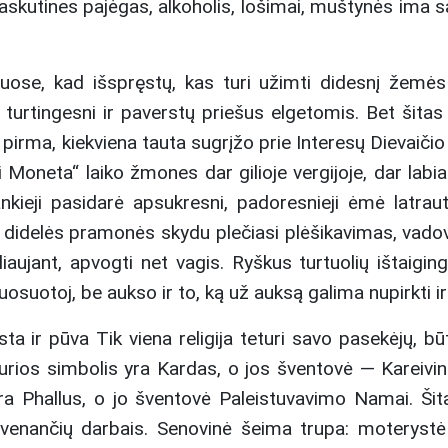
 paskutines pajėgas, alkoholis, lošimai, muštynės ima s
ujuose, kad išspręstų, kas turi užimti didesnį žem
 turtingesni ir paverstų priešus elgetomis. Bet ši
p pirma, kiekviena tauta sugrįžo prie Interesų Dievaič
i Moneta“ laiko žmones dar gilioje vergijoje, dar labia
nkieji pasidarė apsukresni, padoresnieji ėmė latraut
didelės pramonės skydu plečiasi plėšikavimas, vadova
aujant, apvogti net vagis. Ryškus turtuolių ištaigin
osuotoj, be aukso ir to, ką už auksą galima nupirkti i
sta ir pūva Tik viena religija teturi savo pasekėjų, b
kurios simbolis yra Kardas, o jos šventovė — Kareivinė
a Phallus, o jo šventovė Paleistuvavimo Namai. Šita 
yvenančių darbais. Senovinė šeima trupa: moterystė 