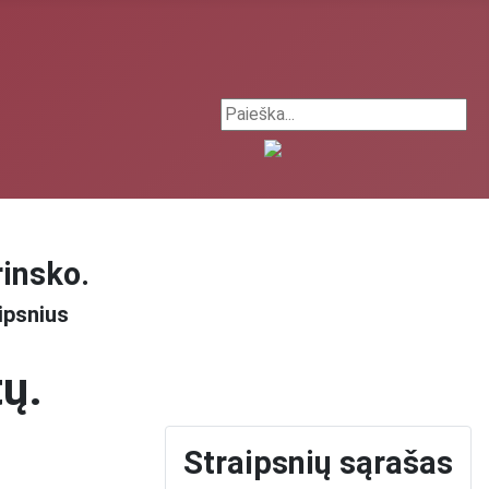
Search ...
rinsko.
ipsnius
tų.
Straipsnių sąrašas