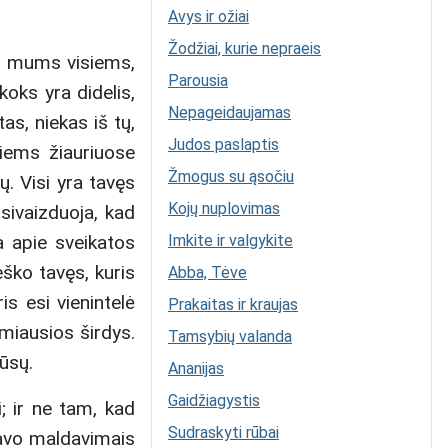
Avys ir ožiai
Žodžiai, kurie nepraeis
sti mums visiems,
Parousia
koks yra didelis,
Nepageidaujamas
as, niekas iš tų,
Judos paslaptis
siems žiauriuose
Žmogus su ąsočiu
ų. Visi yra tavęs
Kojų nuplovimas
 įsivaizduoja, kad
a apie sveikatos
Imkite ir valgykite
ško tavęs, kuris
Abba, Tėve
s esi vienintelė
Prakaitas ir kraujas
amiausios širdys.
Tamsybių valanda
ūsų.
Ananijas
Gaidžiagystis
; ir ne tam, kad
Sudraskyti rūbai
savo maldavimais