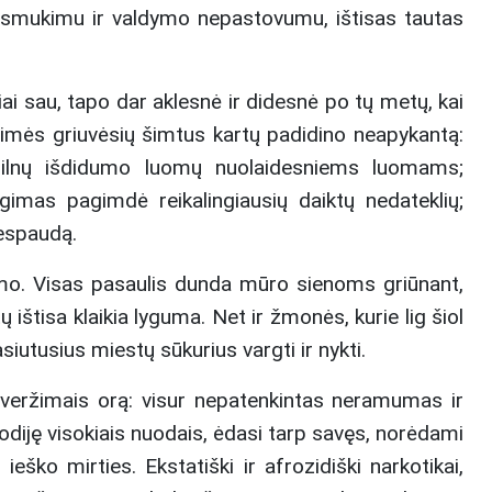
mų smukimu ir valdymo nepastovumu, ištisas tautas
i sau, tapo dar aklesnė ir didesnė po tų metų, kai
aimės griuvėsių šimtus kartų padidino neapykantą:
pilnų išdidumo luomų nuolaidesniems luomams;
gimas pagimdė reikalingiausių daiktų nedateklių;
iespaudą.
ūdimo. Visas pasaulis dunda mūro sienoms griūnant,
 ištisa klaikia lyguma. Net ir žmonės, kurie lig šiol
iutusius miestų sūkurius vargti ir nykti.
iveržimais orą: visur nepatenkintas neramumas ir
diję visokiais nuodais, ėdasi tarp savęs, norėdami
ieško mirties. Ekstatiški ir afrozidiški narkotikai,