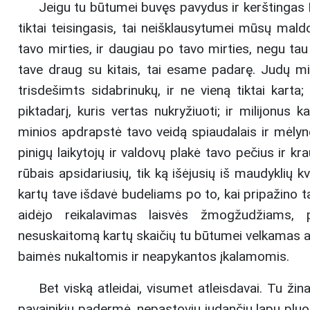
Jeigu tu būtumei buvęs pavydus ir kerštingas D
tiktai teisingasis, tai neišklausytumei mūsų mald
tavo mirties, ir daugiau po tavo mirties, negu ta
tave draug su kitais, tai esame padarę. Judų mili
trisdešimts sidabrinukų, ir ne vieną tiktai karta
piktadarį, kuris vertas nukryžiuoti; ir milijonus 
minios apdrapstė tavo veidą spiaudalais ir mėlynėm
pinigų laikytojų ir valdovų plakė tavo pečius ir kra
rūbais apsidariusių, tik ką išėjusių iš maudyklių k
kartų tave išdavė budeliams po to, kai pripažino t
aidėjo reikalavimas laisvės žmogžudžiams, p
nesuskaitomą kartų skaičių tu būtumei velkamas an
baimės nukaltomis ir neapykantos įkalamomis.
Bet viską atleidai, visumet atleisdavai. Tu ž
pavainikių padermė, nepastovių judančių lapų pluo