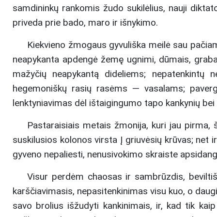
samdininkų rankomis žudo sukilėlius, nauji dikta
priveda prie bado, maro ir išnykimo.
Kiekvieno žmogaus gyvuliška meilė sau pačiam,
neapykanta apdengė žemę ugnimi, dūmais, grabais 
mažyčių neapykantą dideliems; nepatenkintų 
hegemoniškų rasių rasėms — vasalams; pa
ver
lenktyniavimas dėl ištaigingumo tapo kankynių bei 
Pastaraisiais metais žmonija, kuri jau pirma, 
suskilusios kolonos virsta Į griuvėsių krūvas; net i
gyveno nepaliesti, nenusivokimo skraiste apsidangst
Visur perdėm chaosas ir sambrūzdis, bevilti
karščiavimasis, nepasitenkinimas visu kuo, o daug
savo brolius išžudyti kankinimais, ir, kad tik kaip