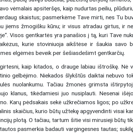
 savo vėmalais apsiteršęs, kaip nudurtas peiliu, plūdur
rdaug skaistus; pasmerkėme Tave mirti, nes Tu bu
au jiems žmogišku kūnu; ir visus atradau girtus, ir n
yje“. Visos gentkartės yra panašios į tą, kuri Tave nuk
ėzus, kurie stoviniuoja aikštėse ir šaukia savo b
r mes elgėmės beveik per šešiasdešimt gentkarčių.
irtesni, kaip kitados, o drauge labiau ištroškę. Nė
imtinio gelbėjimo. Niekados šlykštūs daiktai nebuvo t
lės nuolankumu. Tačiau žmonės grimsta ištirpytoje 
raujo klanus, tikėdamiesi juo nusiplauti. Nesenai išė
yno. Karų pėdsakais sekė užkrečiamos ligos; po užkre
linis skaičius, kurio būtų užtekę apgyvendinti visai 
ijų plotą. O tačiau, tartum šitie visi mirusieji būtų t
tautos pasmerkia badauti vargingesnes tautas; sukilę