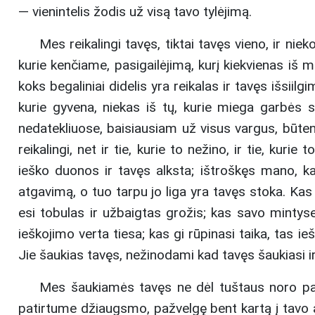
— vienintelis žodis už visą tavo tylėjimą.
Mes reikalingi tavęs, tiktai tavęs vieno, ir nie
kurie kenčiame, pasigailėjimą, kurį kiekvienas iš mū
koks begaliniai didelis yra reikalas ir tavęs išsiil
kurie gyvena, niekas iš tų, kurie miega garbės 
nedatekliuose, baisiausiam už visus var
gus, būten
reikalingi, net ir tie, kurie to nežino, ir tie, kuri
ieško duonos ir tavęs alksta; ištroškęs mano, kad
atgavimą, o tuo tarpu jo liga yra tavęs stoka. Ka
esi tobulas ir užbaigtas grožis; kas savo mintyse
ieškojimo verta tiesa; kas gi rūpinasi taika, tas ie
Jie šaukias tavęs, nežinodami kad tavęs šaukiasi
Mes šaukiamės tavęs ne dėl tuštaus noro pamat
patirtume džiaugsmo, pažvelgę bent kartą į tavo 