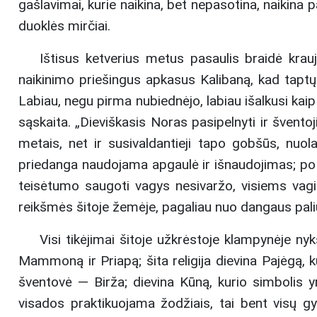
gašlavimai, kurie naikina, bet nepasotina, naikina
duoklės mirčiai.
Ištisus ketverius metus pasaulis braidė kra
naikinimo priešingus apkasus Kalibaną, kad taptų
Labiau, negu pirma nubiednėjo, labiau išalkusi kai
sąskaita. „Dieviškasis Noras pasipelnyti ir šventoj
metais, net ir susivaldantieji tapo gobšūs, nuola
priedanga naudojama apgaulė ir išnaudojimas; po 
teisėtumo saugoti vagys nesivaržo, visiems vagili
reikšmės šitoje žemėje, pagaliau nuo dangaus paliu
Visi tikėjimai šitoje užkrėstoje klampynėje nyk
Mammoną ir Priapą; šita religija dievina Pajėgą, 
šventovė — Birža; dievina Kūną, kurio simbolis yr
visados praktikuojama žodžiais, tai bent visų g