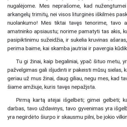
nugalėjome. Mes neprašome, kad nužengtumei 
arkangelų trimitų, nei visos liturginės iškilmės pas
nuolankumo! Mes tiktai tavęs tenorime, tavo 
amatninko apsiaustu; norime pamatyti tas akis, ku
pasipiktinimu sužeidžia, ir sukelia kruvinas ašaras
perima baime, kai skamba jautriai ir pavergia kūdiki
Tu gi žinai, kaip begaliniai, ypač šituo metu, y
pažvelgimas gali išjudinti ir pakeisti mūsų sielas, 
geriau už mus žinai, daug giliau, negu mes, kad ta
šiame amžiuje, kuris tavęs nepažįsta.
Pirmą kartą atėjai išgelbėti; gimei gelbėti; k
darbas, tavo uždavinys, tavo gyvenimas yra išgelbė
yra negirdėto šiurpo ir skausmu pilni, be jokio vilki