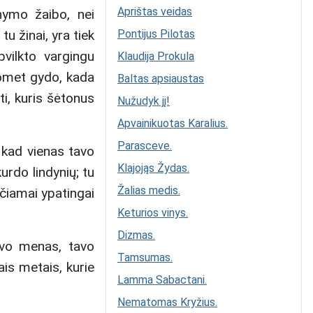
Aprištas veidas
ymo žaibo, nei
u žinai, yra tiek
Pontijus Pilotas
vilkto vargingu
Klaudija Prokula
uomet gydo, kada
Baltas apsiaustas
ti, kuris šėtonus
Nužudyk jį!
Apvainikuotas Karalius.
Parasceve.
, kad vienas tavo
Klajojąs Žydas.
urdo lindynių; tu
Žalias medis.
ičiamai ypatingai
Keturios vinys.
Dizmas.
tavo menas, tavo
Tamsumas.
ais metais, kurie
Lamma Sabactani.
Nematomas Kryžius.