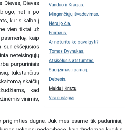
s Dievas, Dievas
Vanduo ir Kraujas.
blogo, net ir po
Miegančiųjų išvadavimas.
s, kuris kalba į
Nėra jo čia.
e vien tiktai už
Emmaus.
a pasmerkę, kaip
Ar neturite ko pavalgyti?
ja suniekšėjusios
Tomas Dvynukas.
inia neteisingųjų
Atsikėlusis atstumtas.
arba purpuriniais
Sugrįžimas į pamarį.
usių, tūkstančius
Debesis.
uskaitomą skaičių
Malda į Kristų.
ažudžiams, kad
Visi puslapiai
žinėmis vinimis,
os prigimties dugne. Juk mes esame tik padariniai,
kurios voliojasi nedorybėse, kaip žindomas kūdikis