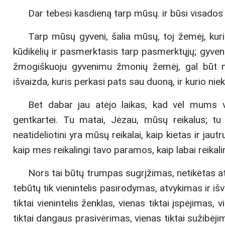
Dar tebesi kasdieną tarp mūsų. ir būsi visado
Tarp mūsų gyveni, šalia mūsų, toj žemėj, kuri 
kūdikėlių ir pasmerktasis tarp pasmerktųjų; gyveni 
žmogiškuoju gyvenimu žmonių žemėj, gal būt n
išvaizda, kuris perkasi pats sau duoną, ir kurio ni
Bet dabar jau atėjo laikas, kad vėl mums v
gentkartei. Tu matai, Jėzau, mūsų reikalus; tu m
neatidėliotini yra mūsų reikalai, kaip kietas ir ja
kaip mes reikalingi tavo paramos, kaip labai reikal
Nors tai būtų trumpas sugrįžimas, netikėtas atė
tebūtų tik vienintelis pasirodymas, atvykimas ir išv
tiktai vienintelis ženklas, vienas tiktai įspėjimas
tiktai dangaus prasivėrimas, vienas tiktai sužibė