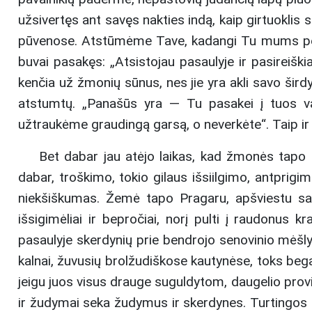
užsivertęs ant savęs nakties indą, kaip girtuoklis
pūvenose. Atstūmėme Tave, kadangi Tu mums pe
buvai pasakęs: „Atsistojau pasaulyje ir pasireiški
kenčia už žmonių sūnus, nes jie yra akli savo šird
atstumtų. „Panašūs yra — Tu pasakei į tuos vaik
užtraukėme graudingą garsą, o neverkėte“. Taip i
Bet dabar jau atėjo laikas, kad žmonės tapo g
dabar, troškimo, tokio gilaus išsiilgimo, antprig
niekšiškumas. Žemė tapo Pragaru, apšviestu sau
išsigimėliai ir bepročiai, norį pulti į raudonus k
pasaulyje skerdynių prie bendrojo senovinio mėšl
kalnai, žuvusių brolžudiškose kautynėse, toks bega
jeigu juos visus drauge suguldytom, daugelio provinc
ir žudymai seka žudymus ir skerdynes. Turtingos 