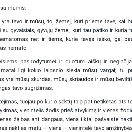
s su mumis.
yra tavo ir mūsų, toj žemėj, kuri priėmė tave, kai bu
su gyvaisiais, gyvųjų žemėj, kuri tau patiko ir kurią t
ematomas net ir tiems, kurie tavęs ieško, gal pa
ekas nemato.
isiems pasirodytumei ir duotum aiškų ir neginčija
atai ligi kokio laipsnio siekia mūsų vargai; tu pui
utrus yra mūsų skurdas, mūsų skriaudos ir mūsų bevilti
ingas tavo sugrįžimas.
jimas, tuojau po kurio sektų taip pat netikėtas atsito
ykimas, vienintelis žodis prieš atvykimą ir vienas žodi
, vienas žaibas ant dangaus, viena tiktai pašvaistė nak
jimas nakties metu — viena — vienintelė tavo amžinybės