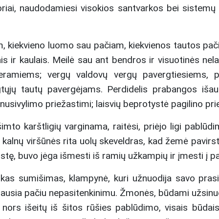
toriai, naudodamiesi visokios santvarkos bei siste
 kiekvieno luomo sau pačiam, kiekvienos tautos pačia
ir kaulais. Meilė sau ant bendros ir visuotinės nel
neramiems; vergų valdovų vergų pavergtiesiems, 
gtųjų tautų pavergėjams. Perdidelis prabangos išau
nusivylimo priežastimi; laisvių beprotystė pagilino pr
šimto karštligių varginama, raitėsi, priėjo ligi pabl
r kalnų viršūnės rita uolų skeveldras, kad žemė pavirstų
ę, buvo jėga išmesti iš ramių užkampių ir įmesti į pas
škas sumišimas, klampynė, kuri užnuodija savo pras
iausia pačiu nepasitenkinimu. Žmonės, būdami užsinuo
 nors išeitų iš šitos rūšies pablūdimo, visais būdais 