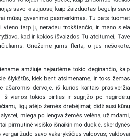
iuojąs savo kraujuose, kaip žaizduotas begulįs savo
vai mūsų gyvenimo pasmerkimas. Tu pats tuomet
ei vteno tarp jų neradau trokštančio, ir mano siela
ryžiavo, kad ir kokios išvaizdos Tu ateitumei, Tave
ičiuliams: Griežėme jums fleita, o jūs nešokote;
 viename amžiuje nejautėme tokio deginančio, kaip
okie šlykštūs, kiek bent atsimename, ir toks žemas
ašaromis dervoje, iš kurios kartais prasiveržia
jo iš vienos tokios pirties ir sugrįžo po negirdėtų
čiamų ligų atėjo žemės drebėjimai; didžiausi kūnų
karalystei, miega po lengva žemės velėna, užimdami,
iktai pirmutinė visiško išnaikinimo duoklė, skerdynės
 vergai žudo savo vakarykščius valdovus; valdovai