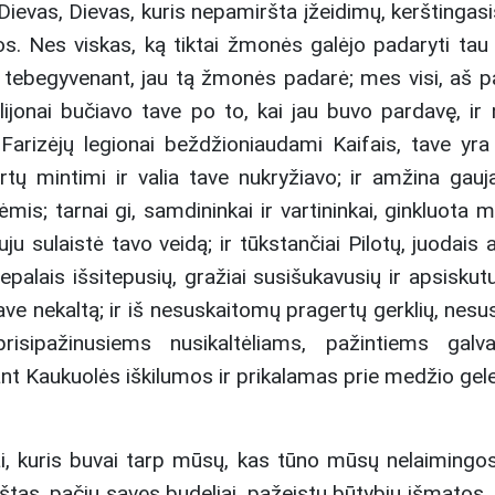
ievas, Dievas, kuris nepamiršta įžeidimų, kerštingasi
os. Nes viskas, ką tiktai žmonės galėjo padaryti tau 
u tebegyvenant, jau tą žmonės padarė; mes visi, aš pat
jonai bučiavo tave po to, kai jau buvo pardavę, ir n
; Farizėjų legionai beždžioniaudami Kaifais, tave yr
kartų mintimi ir valia tave nukryžiavo; ir amžina gau
is; tarnai gi, samdininkai ir vartininkai, ginkluota m
uju sulaistė tavo veidą; ir tūkstančiai Pilotų, juodais 
vepalais išsitepusių, gražiai susišukavusių ir apsiskut
ave nekaltą; ir iš nesuskaitomų pragertų gerklių, nes
risipažinusiems nusikaltėliams, pažintiems galv
t Kaukuolės iškilumos ir prikalamas prie medžio gele
inai, kuris buvai tarp mūsų, kas tūno mūsų nelaiming
štas, pačių savęs budeliai, pažeistų būtybių išmatos, 