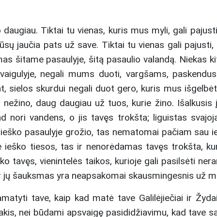
ko daugiau. Tiktai tu vienas, kuris mus myli, gali paju
sų jaučia pats už save. Tiktai tu vienas gali pajusti, 
gimas šitame pasaulyje, šitą pasaulio valandą. Niekas kit
svaigulyje, negali mums duoti, vargšams, paskendu
t, sielos skurdui negali duot gero, kuris mus išgelbėt
e to nežino, daug daugiau už tuos, kurie žino. Išalkusis
 nori vandens, o jis tavęs trokšta; liguistas svajoj
s ieško pasaulyje grožio, tas nematomai pačiam sau ie
 ieško tiesos, tas ir nenorėdamas tavęs trokšta, kuri
ško tavęs, vienintelės taikos, kurioje gali pasilsėti ner
 ir jų šauksmas yra neapsakomai skausmingesnis už m
yti tave, kaip kad matė tave Galilėjiečiai ir Žydai
akis, nei būdami apsvaigę pasididžiavimu, kad tave 