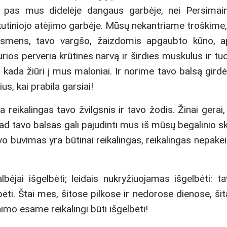
pas mus didelėje dangaus garbėje, nei Persimain
kutiniojo atėjimo garbėje. Mūsų nekantriame troškime, t
asmens, tavo vargšo, žaizdomis apgaubto kūno, ap
rios perveria krūtinės narvą ir širdies muskulus ir t
, kada žiūri į mus maloniai. Ir norime tavo balsą girdė
us, kai prabila garsiai!
ra reikalingas tavo žvilgsnis ir tavo žodis. Žinai gerai
kad tavo balsas gali pajudinti mus iš mūsų begalinio sk
vo buvimas yra būtinai reikalingas, reikalingas nepake
albėjai išgelbėti; leidais nukryžiuojamas išgelbėti: 
ti. Štai mes, šitose pilkose ir nedorose dienose, šit
nimo esame reikalingi būti išgelbėti!