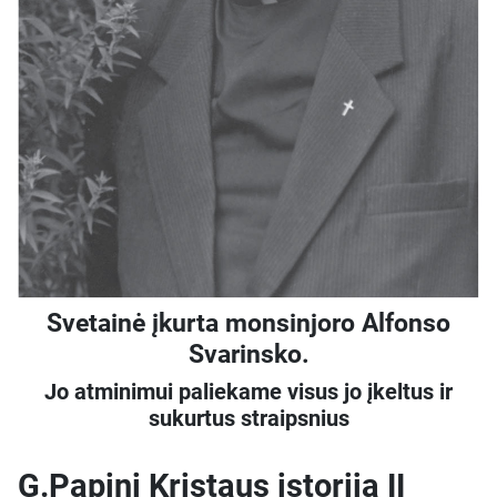
Svetainė įkurta monsinjoro Alfonso
Svarinsko.
Jo atminimui paliekame visus jo įkeltus ir
sukurtus straipsnius
G.Papini Kristaus istorija II