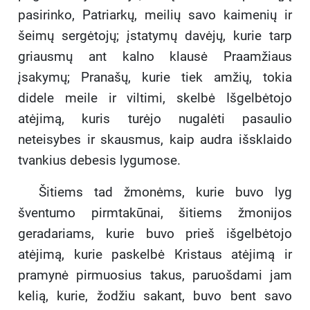
pasirinko, Patriarkų, meilių savo kaimenių ir
šeimų sergėtojų; įstatymų davėjų, kurie tarp
griausmų ant kalno klausė Praamžiaus
įsakymų; Pranašų, kurie tiek amžių, tokia
didele meile ir viltimi, skelbė Išgelbėtojo
atėjimą, kuris turėjo nugalėti pasaulio
neteisybes ir skausmus, kaip audra išsklaido
tvankius debesis lygumose.
Šitiems tad žmonėms, kurie buvo lyg
šventumo pirmtakūnai, šitiems žmonijos
geradariams, kurie buvo prieš išgelbėtojo
atėjimą, kurie paskelbė Kristaus atėjimą ir
pramynė pirmuosius takus, paruošdami jam
kelią, kurie, žodžiu sakant, buvo bent savo