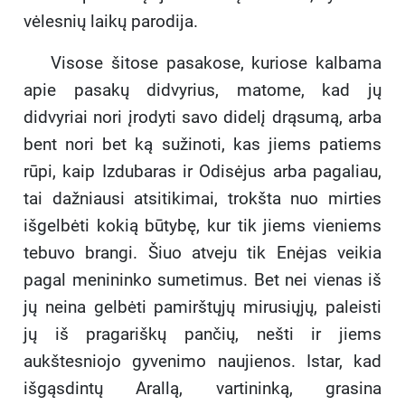
vėlesnių laikų parodija.
Visose šitose pasakose, kuriose kalbama
apie pasakų didvyrius, matome, kad jų
didvyriai nori įrodyti savo didelį drąsumą, arba
bent nori bet ką sužinoti, kas jiems patiems
rūpi, kaip Izdubaras ir Odisėjus arba pagaliau,
tai dažniausi atsitikimai, trokšta nuo mirties
išgelbėti kokią būtybę, kur tik jiems vieniems
tebuvo brangi. Šiuo atveju tik Enėjas veikia
pagal menininko sumetimus. Bet nei vienas iš
jų neina gelbėti pamirštųjų mirusiųjų, paleisti
jų iš pragariškų pančių, nešti ir jiems
aukštesniojo gyvenimo naujienos. Istar, kad
išgąsdintų Arallą, vartininką, grasina