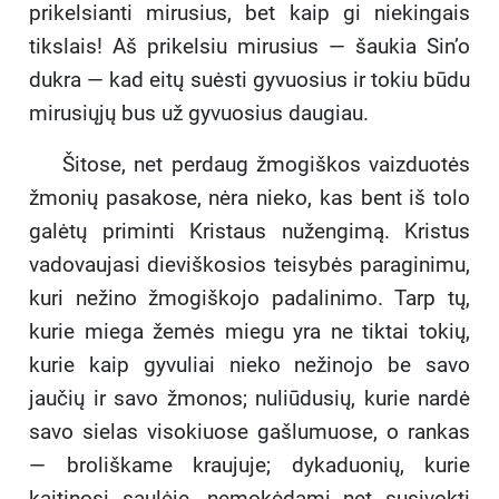
prikelsianti mirusius, bet kaip gi niekingais
tikslais! Aš prikelsiu mirusius — šaukia Sin’o
dukra — kad eitų suėsti gyvuosius ir tokiu būdu
mirusiųjų bus už gyvuosius daugiau.
Šitose, net perdaug žmogiškos vaizduotės
žmonių pasakose, nėra nieko, kas bent iš tolo
galėtų priminti Kristaus nužengimą. Kristus
vadovaujasi dieviškosios teisybės paraginimu,
kuri nežino žmogiškojo padalinimo. Tarp tų,
kurie miega žemės miegu yra ne tiktai tokių,
kurie kaip gyvuliai nieko nežinojo be savo
jaučių ir savo žmonos; nuliūdusių, kurie nardė
savo sielas visokiuose gašlumuose, o rankas
— broliškame kraujuje; dykaduonių, kurie
kaitinosi saulėje, nemokėdami net susivokti