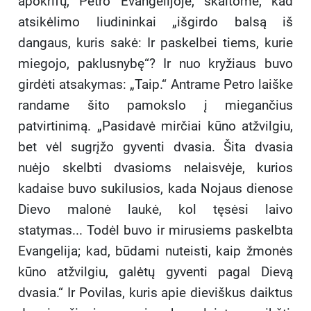
apokrifų, Petro Evangelijoje, skaitome, kad
atsikėlimo liudininkai „išgirdo balsą iš
dangaus, kuris sakė: Ir paskelbei tiems, kurie
miegojo, paklusnybę“? Ir nuo kryžiaus buvo
girdėti atsakymas: „Taip.“ Antrame Petro laiške
randame šito pamokslo į miegančius
patvirtinimą. „Pasidavė mirčiai kūno atžvilgiu,
bet vėl sugrįžo gyventi dvasia. Šita dvasia
nuėjo skelbti dvasioms nelaisvėje, kurios
kadaise buvo sukilusios, kada Nojaus dienose
Dievo malonė laukė, kol tęsėsi laivo
statymas... Todėl buvo ir mirusiems paskelbta
Evangelija; kad, būdami nuteisti, kaip žmonės
kūno atžvilgiu, galėtų gyventi pagal Dievą
dvasia.“ Ir Povilas, kuris apie dieviškus daiktus