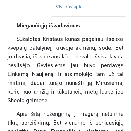
Visi puslapiai
Miegančiųjų išvadavimas.
Sužalotas Kristaus kūnas pagaliau ilsėjosi
kvepalų patalynėj, krūvoje akmenų, sode. Bet
jo dvasia, iš sunkaus kūno kevalo išsivadavus,
nesilsėjo. Gyviesiems jau buvo perdavęs
Linksmą Naujieną, ir atsimokėjo jam už tai
mirtimi; dabar turėjo nunešti ją Mirusiems,
kurie nuo amžių ir tūkstančių metų laukė jos
Sheolo gelmėse.
Apie šitą nužengimą į Pragarą neturime
tikrų apreiškimų. Bet viename iš seniausiųjų