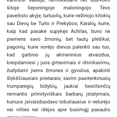
šitoje liepsningoje maloningojo Tėvo
paveikslo akyje; turtuolių, kurie nežinojo kitokių
sau Dievų be Turto ir Prekybos; Karalių, kurie,
kaip kad pasakė supykęs Achilas, buvo ne
piemens savo žmonių, bet tautų plėšikai;
pagonių, kurie norėjo dievus palenkti sau tuo,
kad garbino jų akmeninius atvaizdus,
kreipdamiesi į juos girtavimais ir ištvirkavimu,
žudydami jiems žmones ir gyvulius, apakinti
šlykščiausiais prietarais; savim pasitenkinusių
trumparegių būtybių, jaukiai besiilsinčių
remiantis primityviškais barbarų įstatymais,
kuriuos įsivaizduodavo tobuliausius ir neturėjo
nei vilties nei idėjos apie busimąjį pasaulio