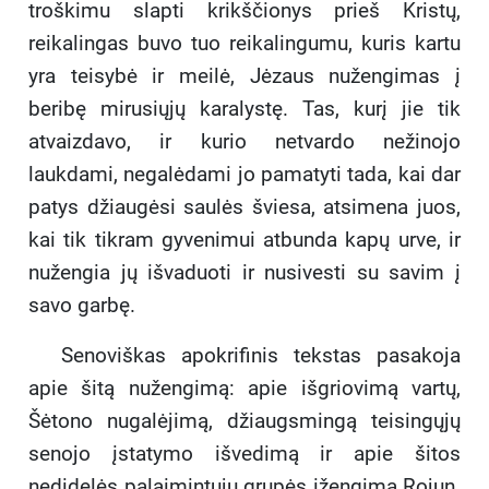
troškimu slapti krikščionys prieš Kristų,
reikalingas buvo tuo reikalingumu, kuris kartu
yra teisybė ir meilė, Jėzaus nužengimas į
beribę mirusiųjų karalystę. Tas, kurį jie tik
atvaizdavo, ir kurio netvardo nežinojo
laukdami, negalėdami jo pamatyti tada, kai dar
patys džiaugėsi saulės šviesa, atsimena juos,
kai tik tikram gyvenimui atbunda kapų urve, ir
nužengia jų išvaduoti ir nusivesti su savim į
savo garbę.
Senoviškas apokrifinis tekstas pasakoja
apie šitą nužengimą: apie išgriovimą vartų,
Šėtono nugalėjimą, džiaugsmingą teisingųjų
senojo įstatymo išvedimą ir apie šitos
nedidelės palaimintųjų grupės įžengimą Rojun.