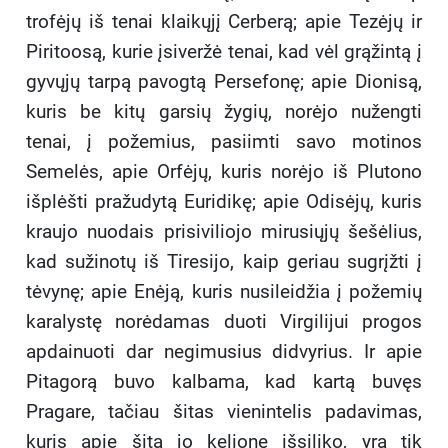
trofėjų iš tenai klaikųjį Cerberą; apie Tezėjų ir
Piritoosą, kurie įsiveržė tenai, kad vėl grąžintą į
gyvųjų tarpą pavogtą Persefonę; apie Dionisą,
kuris be kitų garsių žygių, norėjo nužengti
tenai, į požemius, pasiimti savo motinos
Semelės, apie Orfėjų, kuris norėjo iš Plutono
išplėšti pražudytą Euridikę; apie Odisėjų, kuris
kraujo nuodais prisiviliojo mirusiųjų šešėlius,
kad sužinotų iš Tiresijo, kaip geriau sugrįžti į
tėvynę; apie Enėją, kuris nusileidžia į požemių
karalystę norėdamas duoti Virgilijui progos
apdainuoti dar negimusius didvyrius. Ir apie
Pitagorą buvo kalbama, kad kartą buvęs
Pragare, tačiau šitas vienintelis padavimas,
kuris apie šitą jo kelionę išsiliko, yra tik