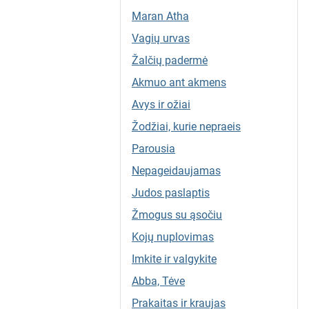
Maran Atha
Vagių urvas
Žalčių padermė
Akmuo ant akmens
Avys ir ožiai
Žodžiai, kurie nepraeis
Parousia
Nepageidaujamas
Judos paslaptis
Žmogus su ąsočiu
Kojų nuplovimas
Imkite ir valgykite
Abba, Tėve
Prakaitas ir kraujas