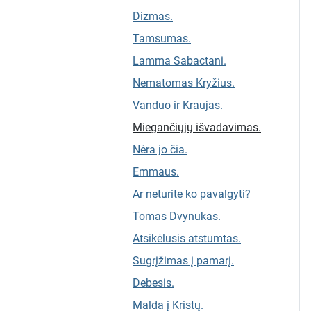
Dizmas.
Tamsumas.
Lamma Sabactani.
Nematomas Kryžius.
Vanduo ir Kraujas.
Miegančiųjų išvadavimas.
Nėra jo čia.
Emmaus.
Ar neturite ko pavalgyti?
Tomas Dvynukas.
Atsikėlusis atstumtas.
Sugrįžimas į pamarį.
Debesis.
Malda į Kristų.