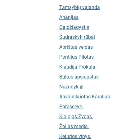
Tamsybių valanda
Ananijas
Gaidžiagystis
Sudraskyti rūbai
Aprištas veidas
Pontijus Pilotas
Klaudija Prokula
Baltas apsiaustas
Nužudyk jį!
Apvainikuotas Karalius.
Parasceve.
Klajojąs Žydas.
Žalias medis.
Keturios vinys.