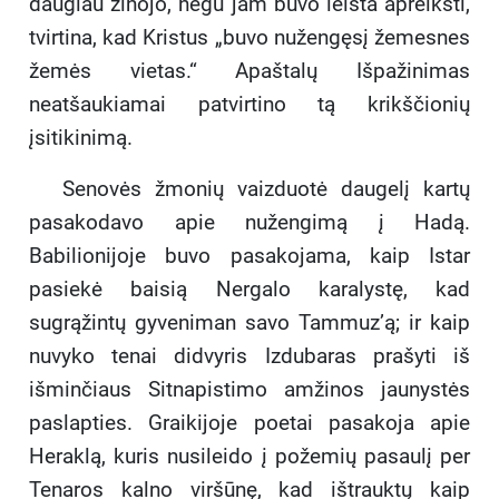
daugiau žinojo, negu jam buvo leista apreikšti,
tvirtina, kad Kristus „buvo nužengęsį žemesnes
žemės vietas.“ Apaštalų Išpažinimas
neatšaukiamai patvirtino tą krikščionių
įsitikinimą.
Senovės žmonių vaizduotė daugelį kartų
pasakodavo apie nužengimą į Hadą.
Babilionijoje buvo pasakojama, kaip Istar
pasiekė baisią Nergalo karalystę, kad
sugrąžintų gyveniman savo Tammuz’ą; ir kaip
nuvyko tenai didvyris Izdubaras prašyti iš
išminčiaus Sitnapistimo amžinos jaunystės
paslapties. Graikijoje poetai pasakoja apie
Heraklą, kuris nusileido į požemių pasaulį per
Tenaros kalno viršūnę, kad ištrauktų kaip