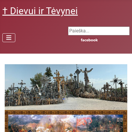
† Dievui ir Tėvynei
Search ...