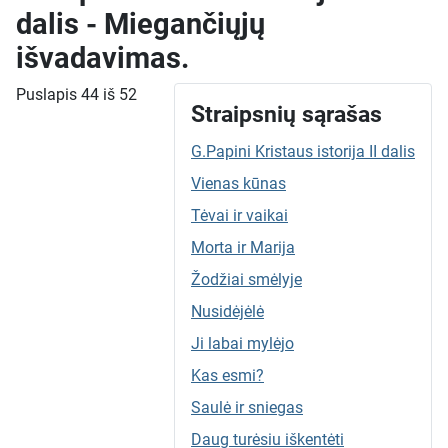
dalis - Miegančiųjų
išvadavimas.
Puslapis 44 iš 52
Straipsnių sąrašas
G.Papini Kristaus istorija II dalis
Vienas kūnas
Tėvai ir vaikai
Morta ir Marija
Žodžiai smėlyje
Nusidėjėlė
Ji labai mylėjo
Kas esmi?
Saulė ir sniegas
Daug turėsiu iškentėti