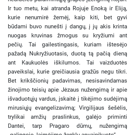
Ir tuo metu, kai atranda Rojuje Enoką ir Eliją,
kurie nenumirė žemėj, kaip kiti, bet gyvi
būdami buvo nunešti į dangų, į jų akis krinta
nuogas kruvinas žmogus su kryžiumi ant
pečių. Tai gailestingasis, kuriam ištesėjo
pažadą Nukryžiuotasis, duotą tą pačią dieną
ant Kaukuolės iškilumos. Tai vaizduotės
paveikslai, kurie greičiausia gražūs negu tikri.
Bet krikščionių padavimas, nesisavindamas
žinojimo teisių apie Jėzaus nužengimą ir apie
išvaduotųjų vardus, įskaitė į tikėjimo sudėjimą
mirusiųjų evangelizavimą; Virgilijaus šešėlis,
trylikai amžių praslinkus, galėjo priminti
Dantei, tarp Pragaro dūmų, nužengimą
„galingojo, laimėjimo ženklu apvainikuoto“.