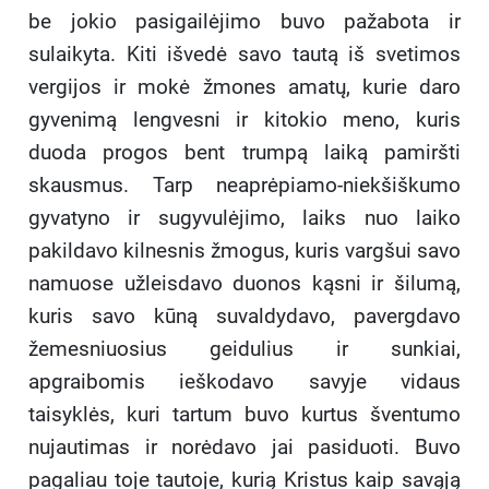
be jokio pasigailėjimo buvo pažabota ir
sulaikyta. Kiti išvedė savo tautą iš svetimos
vergijos ir mokė žmones amatų, kurie daro
gyvenimą lengvesni ir kitokio meno, kuris
duoda progos bent trumpą laiką pamiršti
skausmus. Tarp neaprėpiamo-niekšiškumo
gyvatyno ir sugyvulėjimo, laiks nuo laiko
pakildavo kilnesnis žmogus, kuris vargšui savo
namuose užleisdavo duonos kąsni ir šilumą,
kuris savo kūną suvaldydavo, pavergdavo
žemesniuosius geidulius ir sunkiai,
apgraibomis ieškodavo savyje vidaus
taisyklės, kuri tartum buvo kurtus šventumo
nujautimas ir norėdavo jai pasiduoti. Buvo
pagaliau toje tautoje, kurią Kristus kaip savąją