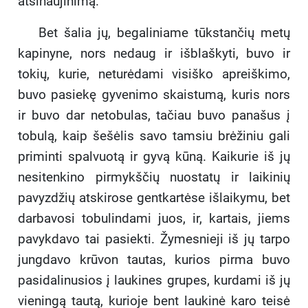
atsinaujinimą.
Bet šalia jų, begaliniame tūkstančių metų
kapinyne, nors nedaug ir išblaškyti, buvo ir
tokių, kurie, neturėdami visiško apreiškimo,
buvo pasiekę gyvenimo skaistumą, kuris nors
ir buvo dar netobulas, tačiau buvo panašus į
tobulą, kaip šešėlis savo tamsiu brėžiniu gali
priminti spalvuotą ir gyvą kūną. Kaikurie iš jų
nesitenkino pirmykščių nuostatų ir laikinių
pavyzdžių atskirose gentkartėse išlaikymu, bet
darbavosi tobulindami juos, ir, kartais, jiems
pavykdavo tai pasiekti. Žymesnieji iš jų tarpo
jungdavo krūvon tautas, kurios pirma buvo
pasidalinusios į laukines grupes, kurdami iš jų
vieningą tautą, kurioje bent laukinė karo teisė