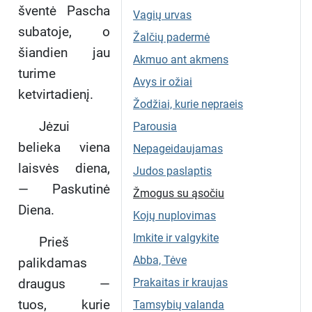
šventė Pascha
Vagių urvas
subatoje, o
Žalčių padermė
šiandien jau
Akmuo ant akmens
turime
Avys ir ožiai
ketvirtadienį.
Žodžiai, kurie nepraeis
Jėzui
Parousia
belieka viena
Nepageidaujamas
laisvės diena,
Judos paslaptis
— Paskutinė
Žmogus su ąsočiu
Diena.
Kojų nuplovimas
Imkite ir valgykite
Prieš
Abba, Tėve
palikdamas
draugus —
Prakaitas ir kraujas
tuos, kurie
Tamsybių valanda