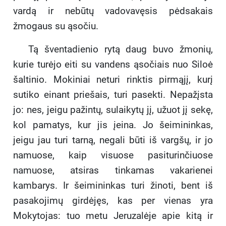
vardą ir nebūtų vadovavęsis pėdsakais
žmogaus su ąsočiu.
Tą šventadienio rytą daug buvo žmonių,
kurie turėjo eiti su vandens ąsočiais nuo Siloė
šaltinio. Mokiniai neturi rinktis pirmąjį, kurį
sutiko einant priešais, turi pasekti. Nepažįsta
jo: nes, jeigu pažintų, sulaikytų jį, užuot jį sekę,
kol pamatys, kur jis įeina. Jo šeimininkas,
jeigu jau turi tarną, negali būti iš vargšų, ir jo
namuose, kaip visuose pasiturinčiuose
namuose, atsiras tinkamas vakarienei
kambarys. Ir šeimininkas turi žinoti, bent iš
pasakojimų girdėjęs, kas per vienas yra
Mokytojas: tuo metu Jeruzalėje apie kitą ir