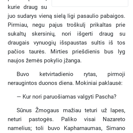
kurie draug su
juo sudarys vieną sielą ligi pasaulio pabaigos.
Pirmiau, negu pajus troškulį prikaltas prie
sukaltų skersinių, nori išgerti draug su
draugais vynuogių išspaustas sultis iš tos
pačios taurės. Mirties priešdienis bus lyg
naujos žemės pokylio įžanga.
Buvo ketvirtadienio rytas, pirmoji
neraugintos duonos diena. Mokiniai paklausė:
— Kur nori paruošiamas valgyti Pascha?
Sūnus Žmogaus mažiau teturi už lapes,
neturi pastogės. Paliko visai Nazareto
namelius; toli buvo Kapharnaumas, Simano