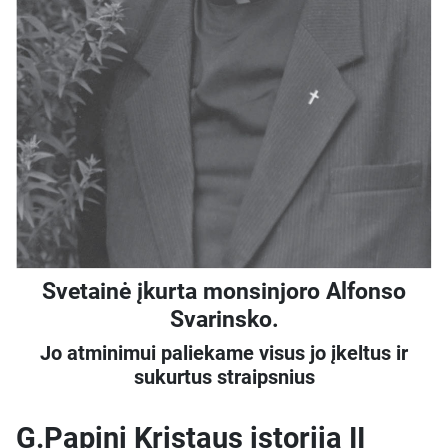
Svetainė įkurta monsinjoro Alfonso
Svarinsko.
Jo atminimui paliekame visus jo įkeltus ir
sukurtus straipsnius
G.Papini Kristaus istorija II