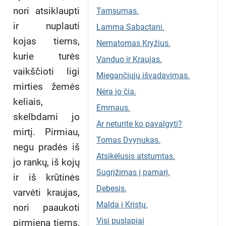
nori atsiklaupti
Tamsumas.
ir nuplauti
Lamma Sabactani.
kojas tiems,
Nematomas Kryžius.
kurie turės
Vanduo ir Kraujas.
vaikščioti ligi
Miegančiųjų išvadavimas.
mirties žemės
Nėra jo čia.
keliais,
Emmaus.
skelbdami jo
Ar neturite ko pavalgyti?
mirtį. Pirmiau,
Tomas Dvynukas.
negu pradės iš
Atsikėlusis atstumtas.
jo rankų, iš kojų
Sugrįžimas į pamarį.
ir iš krūtinės
Debesis.
varvėti kraujas,
Malda į Kristų.
nori paaukoti
Visi puslapiai
pirmieną tiems,