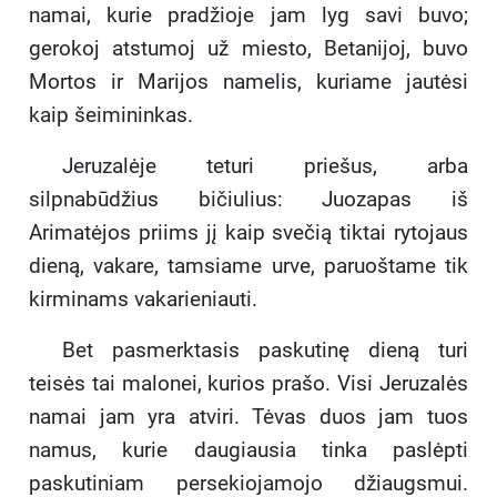
namai, kurie pradžioje jam lyg savi buvo;
gerokoj atstumoj už miesto, Betanijoj, buvo
Mortos ir Marijos namelis, kuriame jautėsi
kaip šeimininkas.
Jeruzalėje teturi priešus, arba
silpnabūdžius bičiulius: Juozapas iš
Arimatėjos priims jį kaip svečią tiktai rytojaus
dieną, vakare, tamsiame urve, paruoštame tik
kirminams vakarieniauti.
Bet pasmerktasis paskutinę dieną turi
teisės tai malonei, kurios prašo. Visi Jeruzalės
namai jam yra atviri. Tėvas duos jam tuos
namus, kurie daugiausia tinka paslėpti
paskutiniam persekiojamojo džiaugsmui.