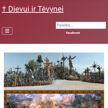
† Dievui ir Tėvynei
Search ...