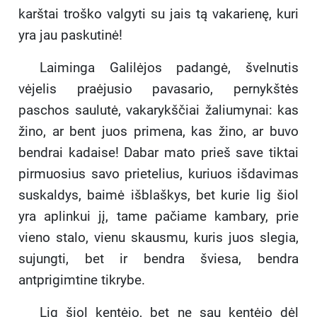
karštai troško valgyti su jais tą vakarienę, kuri
yra jau paskutinė!
Laiminga Galilėjos padangė, švelnutis
vėjelis praėjusio pavasario, pernykštės
paschos saulutė, vakarykščiai žaliumynai: kas
žino, ar bent juos primena, kas žino, ar buvo
bendrai kadaise! Dabar mato prieš save tiktai
pirmuosius savo prietelius, kuriuos išdavimas
suskaldys, baimė išblaškys, bet kurie lig šiol
yra aplinkui jį, tame pačiame kambary, prie
vieno stalo, vienu skausmu, kuris juos slegia,
sujungti, bet ir bendra šviesa, bendra
antprigimtine tikrybe.
Lig šiol kentėjo, bet ne sau kentėjo dėl