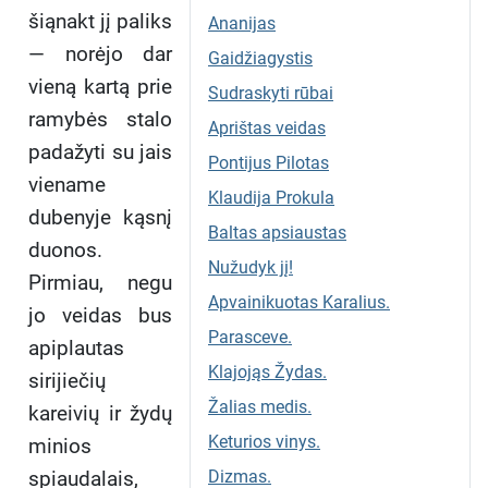
šiąnakt jį paliks
Ananijas
— norėjo dar
Gaidžiagystis
vieną kartą prie
Sudraskyti rūbai
ramybės stalo
Aprištas veidas
padažyti su jais
Pontijus Pilotas
viename
Klaudija Prokula
dubenyje kąsnį
Baltas apsiaustas
duonos.
Nužudyk jį!
Pirmiau, negu
Apvainikuotas Karalius.
jo veidas bus
Parasceve.
apiplautas
Klajojąs Žydas.
sirijiečių
Žalias medis.
kareivių ir žydų
Keturios vinys.
minios
spiaudalais,
Dizmas.