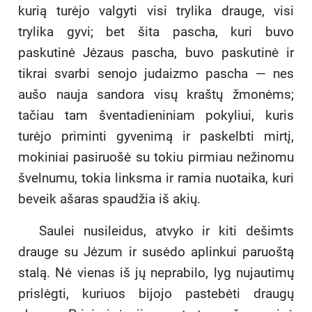
kurią turėjo valgyti visi trylika drauge, visi
trylika gyvi; bet šita pascha, kuri buvo
paskutinė Jėzaus pascha, buvo paskutinė ir
tikrai svarbi senojo judaizmo pascha — nes
aušo nauja sandora visų kraštų žmonėms;
tačiau tam šventadieniniam pokyliui, kuris
turėjo priminti gyvenimą ir paskelbti mirtį,
mokiniai pasiruošė su tokiu pirmiau nežinomu
švelnumu, tokia linksma ir ramia nuotaika, kuri
beveik ašaras spaudžia iš akių.
Saulei nusileidus, atvyko ir kiti dešimts
drauge su Jėzum ir susėdo aplinkui paruoštą
stalą. Nė vienas iš jų neprabilo, lyg nujautimų
prislėgti, kuriuos bijojo pastebėti draugų