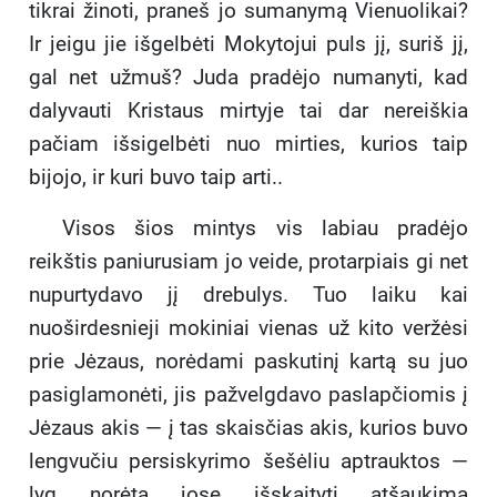
tikrai žinoti, praneš jo sumanymą Vienuolikai?
Ir jeigu jie išgelbėti Mokytojui puls jį, suriš jį,
gal net užmuš? Juda pradėjo numanyti, kad
dalyvauti Kristaus mirtyje tai dar nereiškia
pačiam išsigelbėti nuo mirties, kurios taip
bijojo, ir kuri buvo taip arti..
Visos šios mintys vis labiau pradėjo
reikštis paniurusiam jo veide, protarpiais gi net
nupurtydavo jį drebulys. Tuo laiku kai
nuoširdesnieji mokiniai vienas už kito veržėsi
prie Jėzaus, norėdami paskutinį kartą su juo
pasiglamonėti, jis pažvelgdavo paslapčiomis į
Jėzaus akis — į tas skaisčias akis, kurios buvo
lengvučiu persiskyrimo šešėliu aptrauktos —
lyg norėta jose išskaityti atšaukimą