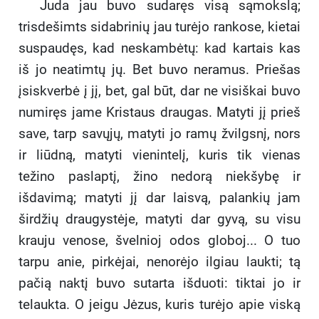
Juda jau buvo sudaręs visą sąmokslą;
trisdešimts sidabrinių jau turėjo rankose, kietai
suspaudęs, kad neskambėtų: kad kartais kas
iš jo neatimtų jų. Bet buvo neramus. Priešas
įsiskverbė į jį, bet, gal būt, dar ne visiškai buvo
numiręs jame Kristaus draugas. Matyti jį prieš
save, tarp savųjų, matyti jo ramų žvilgsnį, nors
ir liūdną, matyti vienintelį, kuris tik vienas
težino paslaptį, žino nedorą niekšybę ir
išdavimą; matyti jį dar laisvą, palankių jam
širdžių draugystėje, matyti dar gyvą, su visu
krauju venose, švelnioj odos globoj... O tuo
tarpu anie, pirkėjai, nenorėjo ilgiau laukti; tą
pačią naktį buvo sutarta išduoti: tiktai jo ir
telaukta. O jeigu Jėzus, kuris turėjo apie viską