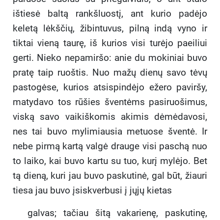
ištiesė baltą rankšluostį, ant kurio padėjo
keletą lėkščių, žibintuvus, pilną indą vyno ir
tiktai vieną taurę, iš kurios visi turėjo paeiliui
gerti. Nieko nepamiršo: anie du mokiniai buvo
pratę taip ruoštis. Nuo mažų dienų savo tėvų
pastogėse, kurios atsispindėjo ežero paviršy,
matydavo tos rūšies šventėms pasiruošimus,
viską savo vaikiškomis akimis dėmėdavosi,
nes tai buvo mylimiausia metuose šventė. Ir
nebe pirmą kartą valgė drauge visi paschą nuo
to laiko, kai buvo kartu su tuo, kurį mylėjo. Bet
tą dieną, kuri jau buvo paskutinė, gal būt, žiauri
tiesa jau buvo įsiskverbusi į jųjų kietas
galvas; tačiau šitą vakarienę, paskutinę,