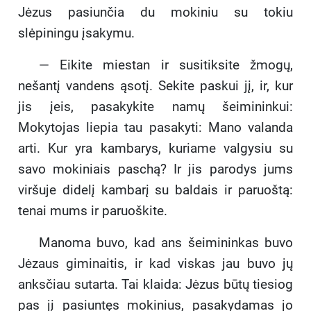
Jėzus pasiunčia du mokiniu su tokiu
slėpiningu įsakymu.
— Eikite miestan ir susitiksite žmogų,
nešantį vandens ąsotį. Sekite paskui jį, ir, kur
jis įeis, pasakykite namų šeimininkui:
Mokytojas liepia tau pasakyti: Mano valanda
arti. Kur yra kambarys, kuriame valgysiu su
savo mokiniais paschą? Ir jis parodys jums
viršuje didelį kambarį su baldais ir paruoštą:
tenai mums ir paruoškite.
Manoma buvo, kad ans šeimininkas buvo
Jėzaus giminaitis, ir kad viskas jau buvo jų
anksčiau sutarta. Tai klaida: Jėzus būtų tiesiog
pas jį pasiuntęs mokinius, pasakydamas jo