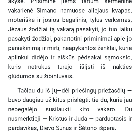
akyse. Prisiminė jiems tartum šermeninė
vakarienė Simano namuose aliejaus kvapas,
moteriškė ir josios begalinis, tylus verksmas,
Jėzaus žodžiai tą vakarą pasakyti, jo tuo laiku
pasakyti žodžiai, pakartotini priminimai apie jo
paniekinimą ir mirtį, neapykantos ženklai, kurie
aplinkui didėjo ir aiškūs pėdsakai sąmokslo,
kuris netrukus turėjo išlįsti iš nakties
glūdumos su žibintuvais.
Tačiau du iš jų—dėl priešingų priežasčių —
buvo daugiau už kitus prislėgti: tie du, kurie jau
nebegalėjo susilaukti kito vakaro. Du
nusmerktieji — Kristus ir Juda — parduotasis ir
pardavikas, Dievo Sūnus ir Šėtono išpera.