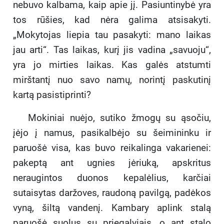
nebuvo kalbama, kaip apie jį. Pasiuntinybė yra
tos rūšies, kad nėra galima atsisakyti.
„Mokytojas liepia tau pasakyti: mano laikas
jau arti“. Tas laikas, kurį jis vadina „savuoju“,
yra jo mirties laikas. Kas galės atstumti
mirštantį nuo savo namų, norintį paskutinį
kartą pasistiprinti?
Mokiniai nuėjo, sutiko žmogų su ąsočiu,
įėjo į namus, pasikalbėjo su šeimininku ir
paruošė visa, kas buvo reikalinga vakarienei:
pakeptą ant ugnies jėriuką, apskritus
neraugintos duonos kepalėlius, karčiai
sutaisytas daržoves, raudoną pavilgą, padėkos
vyną, šiltą vandenį. Kambary aplink stalą
paruošė suolus su priegalviais, o ant stalo