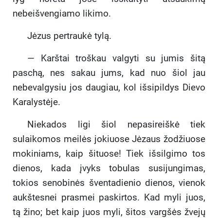
nebeišvengiamo likimo.
Jėzus pertraukė tylą.
— Karštai troškau valgyti su jumis šitą
paschą, nes sakau jums, kad nuo šiol jau
nebevalgysiu jos daugiau, kol išsipildys Dievo
Karalystėje.
Niekados ligi šiol nepasireiškė tiek
sulaikomos meilės jokiuose Jėzaus žodžiuose
mokiniams, kaip šituose! Tiek išsilgimo tos
dienos, kada įvyks tobulas susijungimas,
tokios senobinės šventadienio dienos, vienok
aukštesnei prasmei paskirtos. Kad myli juos,
tą žino; bet kaip juos myli, šitos vargšės žvejų