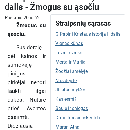
dalis - Žmogus su ąsočiu
Puslapis 20 iš 52
Straipsnių sąrašas
Žmogus su
ąsočiu.
G.Papini Kristaus istorija II dalis
Vienas kūnas
Susiderėję
Tėvai ir vaikai
dėl kainos ir
Morta ir Marija
sumokėję
Žodžiai smėlyje
pinigus,
Nusidėjėlė
pirkėjai nenori
Ji labai mylėjo
laukti ilgai
aukos. Nutarė
Kas esmi?
prieš šventes
Saulė ir sniegas
pasiimti.
Daug turėsiu iškentėti
Didžiausia
Maran Atha