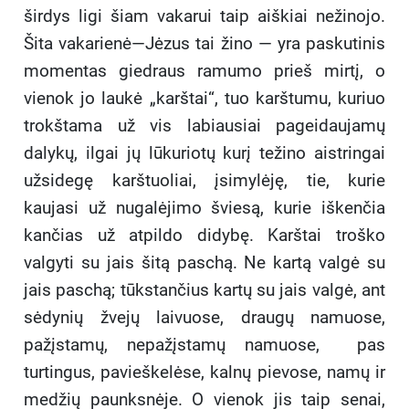
širdys ligi šiam vakarui taip aiškiai nežinojo.
Šita vakarienė—Jėzus tai žino — yra paskutinis
momentas giedraus ramumo prieš mirtį, o
vienok jo laukė „karštai“, tuo karštumu, kuriuo
trokštama už vis labiausiai pageidaujamų
dalykų, ilgai jų lūkuriotų kurį težino aistringai
užsidegę karštuoliai, įsimylėję, tie, kurie
kaujasi už nugalėjimo šviesą, kurie iškenčia
kančias už atpildo didybę. Karštai troško
valgyti su jais šitą paschą. Ne kartą valgė su
jais paschą; tūkstančius kartų su jais valgė, ant
sėdynių žvejų laivuose, draugų namuose,
pažįstamų, nepažįstamų namuose, pas
turtingus, pavieškelėse, kalnų pievose, namų ir
medžių paunksnėje. O vienok jis taip senai,